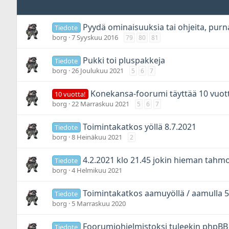
Pyydä ominaisuuksia tai ohjeita, purn
Tiedote
borg
7 Syyskuu 2016
79
80
81
Pukki toi pluspakkeja
Tiedote
borg
26 Joulukuu 2021
5
6
7
Konekansa-foorumi täyttää 10 vuot
10 vuotta!
borg
22 Marraskuu 2021
5
6
7
Toimintakatkos yöllä 8.7.2021
Tiedote
borg
8 Heinäkuu 2021
2
4.2.2021 klo 21.45 jokin hieman tahm
Tiedote
borg
4 Helmikuu 2021
Toimintakatkos aamuyöllä / aamulla 5
Tiedote
borg
5 Marraskuu 2020
Foorumiohjelmistoksi tuleekin phpBB 
Tiedote