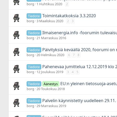
borg
1 Huhtikuu 2020
2
Toimintakatkoksia 3.3.2020
Tiedote
borg
3 Maaliskuu 2020
2
3
Ilmaisenergia.info -foorumin tulevais
Tiedote
borg
21 Marraskuu 2016
Päivityksiä keväällä 2020, foorumi on
Tiedote
borg
20 Helmikuu 2020
6
7
8
Pahenevaa jumittelua 12.12.2019 klo 2
Tiedote
borg
12 Joulukuu 2019
3
4
5
EU:n yleinen tietosuoja-aset
Tiedote
Äänestys
borg
20 Toukokuu 2018
Palvelin käynnistetty uudelleen 29.11.
Tiedote
borg
29 Marraskuu 2019