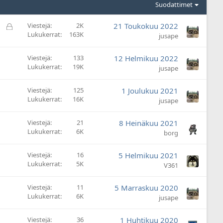
Suodattimet
L
Viestejä
2K
21 Toukokuu 2022
Lukukerrat
163K
u
jusape
k
i
Viestejä
133
12 Helmikuu 2022
t
Lukukerrat
19K
jusape
t
u
Viestejä
125
1 Joulukuu 2021
Lukukerrat
16K
jusape
Viestejä
21
8 Heinäkuu 2021
Lukukerrat
6K
borg
Viestejä
16
5 Helmikuu 2021
Lukukerrat
5K
V361
Viestejä
11
5 Marraskuu 2020
Lukukerrat
6K
jusape
Viestejä
36
1 Huhtikuu 2020