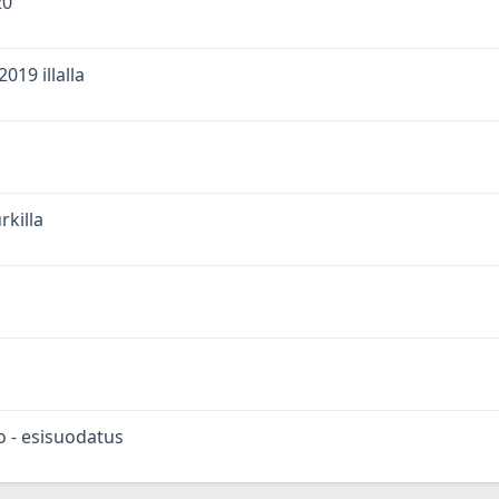
20
019 illalla
rkilla
ro - esisuodatus