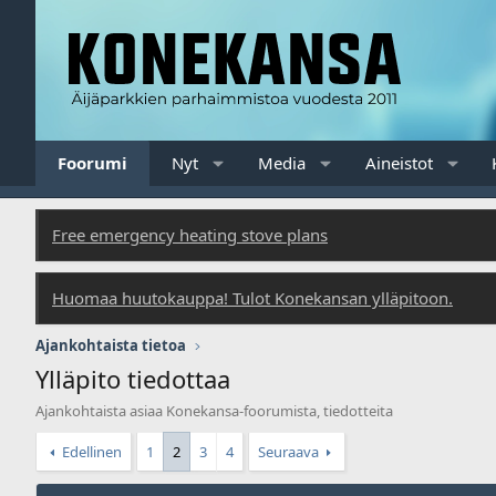
Foorumi
Nyt
Media
Aineistot
Free emergency heating stove plans
Huomaa huutokauppa! Tulot Konekansan ylläpitoon.
Ajankohtaista tietoa
Ylläpito tiedottaa
Ajankohtaista asiaa Konekansa-foorumista, tiedotteita
Edellinen
1
2
3
4
Seuraava