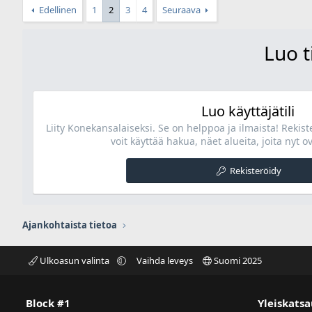
Edellinen
1
2
3
4
Seuraava
Luo t
Luo käyttäjätili
Liity Konekansalaiseksi. Se on helppoa ja ilmaista! Rekis
voit käyttää hakua, näet alueita, joita nyt ov
Rekisteröidy
Ajankohtaista tietoa
Ulkoasun valinta
Vaihda leveys
Suomi 2025
Block #1
Yleiskatsa