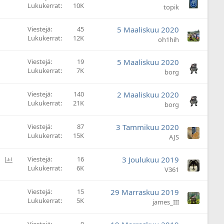
Lukukerrat
10K
topik
Viestejä
45
5 Maaliskuu 2020
Lukukerrat
12K
oh1hih
Viestejä
19
5 Maaliskuu 2020
Lukukerrat
7K
borg
Viestejä
140
2 Maaliskuu 2020
Lukukerrat
21K
borg
Viestejä
87
3 Tammikuu 2020
Lukukerrat
15K
AJS
Ä
Viestejä
16
3 Joulukuu 2019
Lukukerrat
6K
ä
V361
n
e
Viestejä
15
29 Marraskuu 2019
s
Lukukerrat
5K
james_III
t
y