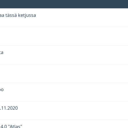
aa tässä ketjussa
ta
oo
.11.2020
4.0 "Atlas"