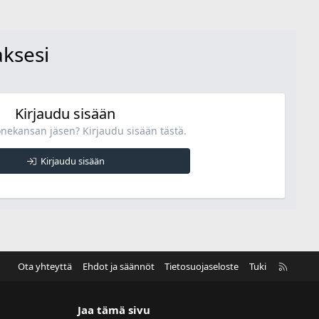
aksesi
Kirjaudu sisään
onekansan jäsen? Kirjaudu sisään tästä.
Kirjaudu sisään
R
Ota yhteyttä
Ehdot ja säännöt
Tietosuojaseloste
Tuki
S
S
Jaa tämä sivu