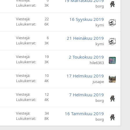
Viestejä
0
19 Marraskuu 2019
s
Lukukerrat
3K
borg
Viestejä
22
16 Syyskuu 2019
Lukukerrat
6K
kymi
Viestejä
6
21 Heinäkuu 2019
Lukukerrat
3K
kymi
Viestejä
19
2 Toukokuu 2019
Lukukerrat
3K
hile6363
Viestejä
10
17 Helmikuu 2019
Lukukerrat
4K
jusape
Viestejä
12
7 Helmikuu 2019
Lukukerrat
4K
borg
Viestejä
34
16 Tammikuu 2019
Lukukerrat
8K
borg