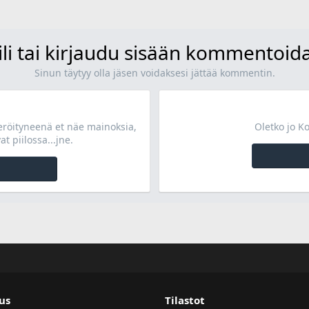
ili tai kirjaudu sisään kommentoid
Sinun täytyy olla jäsen voidaksesi jättää kommentin.
teröityneenä et näe mainoksia,
Oletko jo K
at piilossa...jne.
us
Tilastot