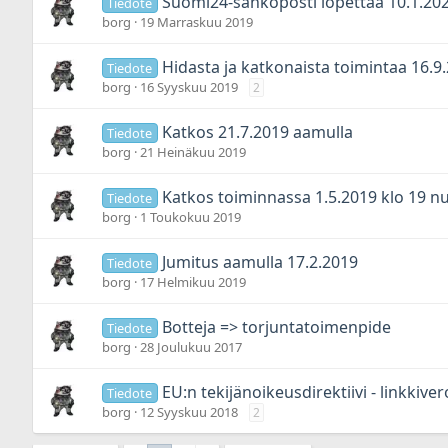
Suomi24-sähköposti lopettaa 10.1.20
Tiedote
borg
19 Marraskuu 2019
Hidasta ja katkonaista toimintaa 16.9.2
Tiedote
borg
16 Syyskuu 2019
2
Katkos 21.7.2019 aamulla
Tiedote
borg
21 Heinäkuu 2019
Katkos toiminnassa 1.5.2019 klo 19 nu
Tiedote
borg
1 Toukokuu 2019
Jumitus aamulla 17.2.2019
Tiedote
borg
17 Helmikuu 2019
Botteja => torjuntatoimenpide
Tiedote
borg
28 Joulukuu 2017
EU:n tekijänoikeusdirektiivi - linkkive
Tiedote
borg
12 Syyskuu 2018
2