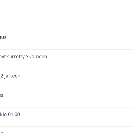
uus
 nyt siirretty Suomeen
2 jälkeen.
us
 klo 01:00