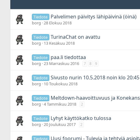
Palvelimen päivitys lähipäivinä (öinä)
Tiedote
borg
28 Elokuu 2018
TurinaChat on avattu
Tiedote
borg
13 Kesäkuu 2018
paa.li tiedottaa
Tiedote
borg
23 Marraskuu 2016
7
8
9
Sivusto nurin 10.5.2018 noin klo 20:45
Tiedote
borg
10 Toukokuu 2018
Meltdown-haavoittuvuus ja Konekan
Tiedote
borg
4 Tammikuu 2018
2
Lyhyt käyttökatko tulossa
Tiedote
borg
20 Joulukuu 2017
2
Uusi foorumi - Tulevia ja tehtyjä asioit
Tiedote