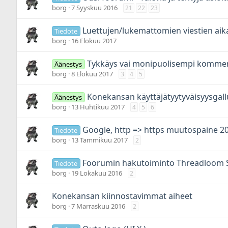
borg
7 Syyskuu 2016
21
22
23
Luettujen/lukemattomien viestien aik
Tiedote
borg
16 Elokuu 2017
Tykkäys vai monipuolisempi kommen
Äänestys
borg
8 Elokuu 2017
3
4
5
Konekansan käyttäjätyytyväisyysgall
Äänestys
borg
13 Huhtikuu 2017
4
5
6
Google, http => https muutospaine 2
Tiedote
borg
13 Tammikuu 2017
2
Foorumin hakutoiminto Threadloom 
Tiedote
borg
19 Lokakuu 2016
2
Konekansan kiinnostavimmat aiheet
borg
7 Marraskuu 2016
2