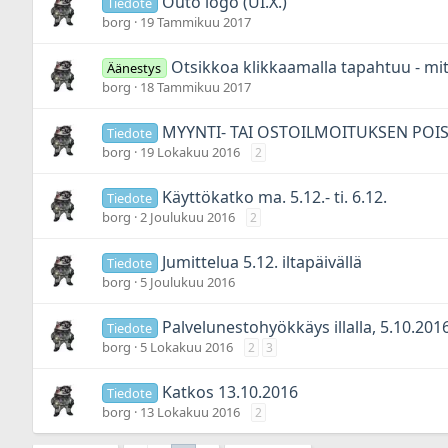
Outo logo (UI.X.)
Tiedote
borg
19 Tammikuu 2017
Otsikkoa klikkaamalla tapahtuu - mi
Äänestys
borg
18 Tammikuu 2017
MYYNTI- TAI OSTOILMOITUKSEN POI
Tiedote
borg
19 Lokakuu 2016
2
Käyttökatko ma. 5.12.- ti. 6.12.
Tiedote
borg
2 Joulukuu 2016
2
Jumittelua 5.12. iltapäivällä
Tiedote
borg
5 Joulukuu 2016
Palvelunestohyökkäys illalla, 5.10.201
Tiedote
borg
5 Lokakuu 2016
2
3
Katkos 13.10.2016
Tiedote
borg
13 Lokakuu 2016
2