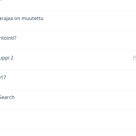
arajaa on muutettu
tointi?
uppi 2
017
Search