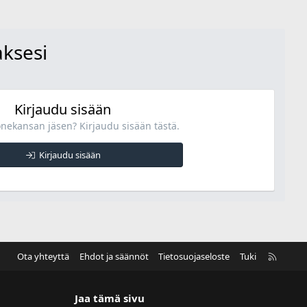
aksesi
Kirjaudu sisään
onekansan jäsen? Kirjaudu sisään tästä.
Kirjaudu sisään
R
Ota yhteyttä
Ehdot ja säännöt
Tietosuojaseloste
Tuki
S
S
Jaa tämä sivu