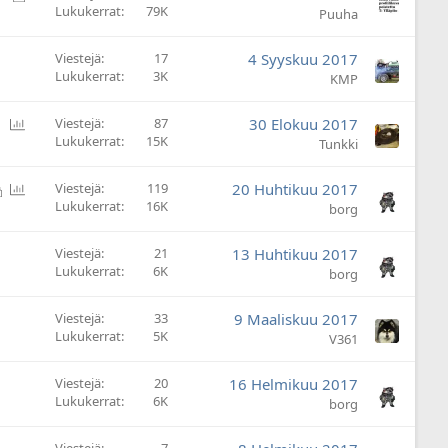
Lukukerrat
79K
u
Puuha
k
i
Viestejä
17
4 Syyskuu 2017
t
Lukukerrat
3K
KMP
t
u
Ä
Viestejä
87
30 Elokuu 2017
Lukukerrat
15K
ä
Tunkki
n
e
L
Ä
Viestejä
119
20 Huhtikuu 2017
s
Lukukerrat
16K
u
ä
borg
t
k
n
y
i
e
Viestejä
21
13 Huhtikuu 2017
s
t
s
Lukukerrat
6K
borg
t
t
u
y
Viestejä
33
9 Maaliskuu 2017
s
Lukukerrat
5K
V361
Viestejä
20
16 Helmikuu 2017
Lukukerrat
6K
borg