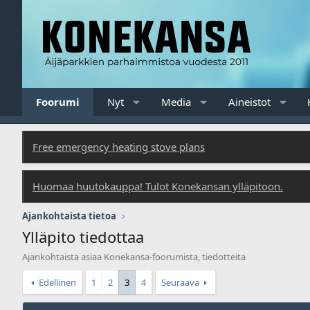
Foorumi
Nyt
Media
Aineistot
Free emergency heating stove plans
Huomaa huutokauppa! Tulot Konekansan ylläpitoon.
Ajankohtaista tietoa
Ylläpito tiedottaa
Ajankohtaista asiaa Konekansa-foorumista, tiedotteita
Edellinen
1
2
3
4
Seuraava