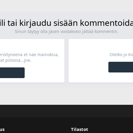
ili tai kirjaudu sisään kommentoid
Sinun täytyy olla jäsen voidaksesi jättää kommentin.
teröityneenä et näe mainoksia,
Oletko jo K
at piilossa...jne.
us
Tilastot