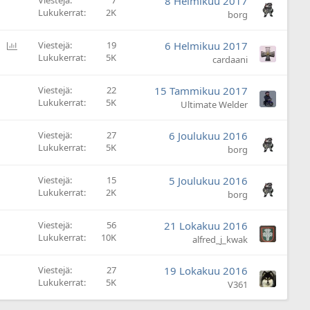
Viestejä
7
8 Helmikuu 2017
Lukukerrat
2K
borg
Ä
Viestejä
19
6 Helmikuu 2017
Lukukerrat
5K
ä
cardaani
n
e
Viestejä
22
15 Tammikuu 2017
s
Lukukerrat
5K
Ultimate Welder
t
y
Viestejä
27
6 Joulukuu 2016
s
Lukukerrat
5K
borg
Viestejä
15
5 Joulukuu 2016
Lukukerrat
2K
borg
Viestejä
56
21 Lokakuu 2016
Lukukerrat
10K
alfred_j_kwak
Viestejä
27
19 Lokakuu 2016
Lukukerrat
5K
V361