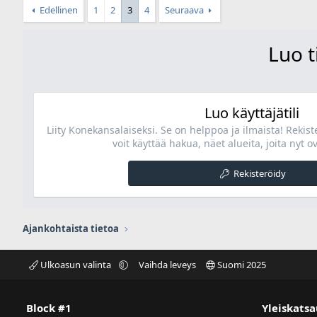
Edellinen
1
2
3
4
Seuraava
Luo t
Luo käyttäjätili
Liity Konekansalaiseksi. Se on helppoa ja ilmaista! Rekis
voit käyttää hakua, näet alueita, joita nyt ov
Rekisteröidy
Ajankohtaista tietoa
Ulkoasun valinta
Vaihda leveys
Suomi 2025
Block #1
Yleiskatsa