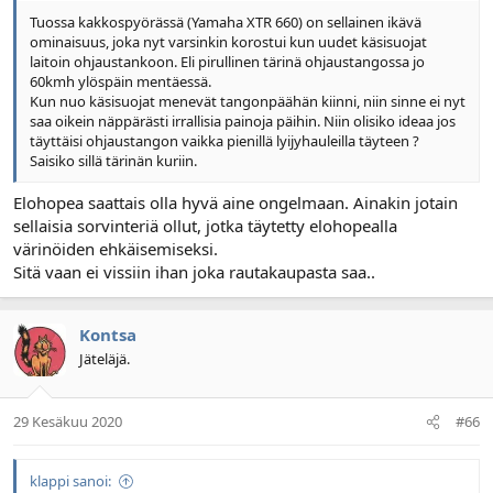
Tuossa kakkospyörässä (Yamaha XTR 660) on sellainen ikävä
ominaisuus, joka nyt varsinkin korostui kun uudet käsisuojat
laitoin ohjaustankoon. Eli pirullinen tärinä ohjaustangossa jo
60kmh ylöspäin mentäessä.
Kun nuo käsisuojat menevät tangonpäähän kiinni, niin sinne ei nyt
saa oikein näppärästi irrallisia painoja päihin. Niin olisiko ideaa jos
täyttäisi ohjaustangon vaikka pienillä lyijyhauleilla täyteen ?
Saisiko sillä tärinän kuriin.
Elohopea saattais olla hyvä aine ongelmaan. Ainakin jotain
sellaisia sorvinteriä ollut, jotka täytetty elohopealla
värinöiden ehkäisemiseksi.
Sitä vaan ei vissiin ihan joka rautakaupasta saa..
Kontsa
Jäteläjä.
29 Kesäkuu 2020
#66
klappi sanoi: