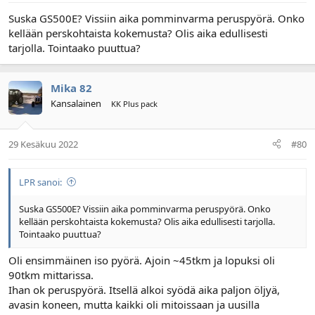
Suska GS500E? Vissiin aika pomminvarma peruspyörä. Onko
kellään perskohtaista kokemusta? Olis aika edullisesti
tarjolla. Tointaako puuttua?
Mika 82
Kansalainen
KK Plus pack
29 Kesäkuu 2022
#80
LPR sanoi:
Suska GS500E? Vissiin aika pomminvarma peruspyörä. Onko
kellään perskohtaista kokemusta? Olis aika edullisesti tarjolla.
Tointaako puuttua?
Oli ensimmäinen iso pyörä. Ajoin ~45tkm ja lopuksi oli
90tkm mittarissa.
Ihan ok peruspyörä. Itsellä alkoi syödä aika paljon öljyä,
avasin koneen, mutta kaikki oli mitoissaan ja uusilla