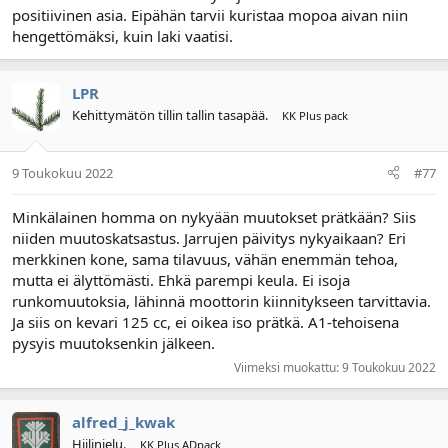
positiivinen asia. Eipähän tarvii kuristaa mopoa aivan niin
hengettömäksi, kuin laki vaatisi.
LPR
Kehittymätön tillin tallin tasapää.
KK Plus pack
9 Toukokuu 2022
#77
Minkälainen homma on nykyään muutokset prätkään? Siis
niiden muutoskatsastus. Jarrujen päivitys nykyaikaan? Eri
merkkinen kone, sama tilavuus, vähän enemmän tehoa,
mutta ei älyttömästi. Ehkä parempi keula. Ei isoja
runkomuutoksia, lähinnä moottorin kiinnitykseen tarvittavia.
Ja siis on kevari 125 cc, ei oikea iso prätkä. A1-tehoisena
pysyis muutoksenkin jälkeen.
Viimeksi muokattu:
9 Toukokuu 2022
alfred_j_kwak
Hiilinielu.
KK Plus ADpack