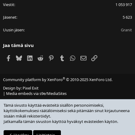
Viestit
1 053 917
Jäsenet
5 623
Uusin jäsen
Granit
Jaa tämä sivu
Facebook
Bluesky
LinkedIn
Reddit
Pinterest
Tumblr
WhatsApp
Sähköposti
Linkki
®
Community platform by XenForo
© 2010-2025 XenForo Ltd.
Design by:
Pixel Exit
|
Media embeds via s9e/MediaSites
Tämä sivusto käyttää evästeitä sisällön personoimiseksi,
käyttökokemuksesi räätälöimiseksi sekä pitämään sinut kirjautuneena
sisään mikäli rekisteröidyt.
Jatkamalla tämän sivuston käyttöä hyväksyt evästeiden käytön.
Hyväksy
Lisätietoja...