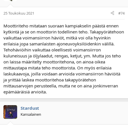
25 Toukokuu 2021
#74
Moottiriteho mitataan suoraan kampiakselin päästä ennen
kytkintä ja se on moottorin todellinen teho. Takapyörätehoon
vaikuttaa voimansiirron häviöt, mitkä voi olla hyvinkin
erilaisia jopa samanlaisten ajoneuvoyksilöidenkin välillä.
Tehohäviöihin vaikuttaa oleellisesti voimansiirron
kuluneisuus ja öljylaadut, rengas, ketjut, ym. Mutta jos teho
on laissa määritelty moottoritehona, on ainoa oikea
mittaustapa mitata teho moottorista. On myös erilaisia
laskukaavoja, joilla voidaan arvioida voimansiirron häviöitä
ja yrittää laskea moottoritehoa takapyörätehon
mittausarvojen perusteella, mutta ne on aina jonkinverran
epämääräisiä arvioita.
Stardust
Kansalainen