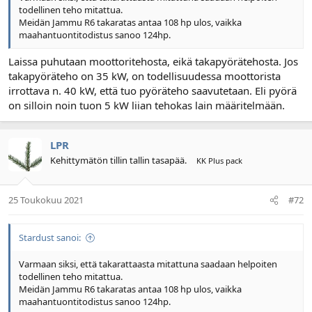
todellinen teho mitattua.
Meidän Jammu R6 takaratas antaa 108 hp ulos, vaikka
maahantuontitodistus sanoo 124hp.
Laissa puhutaan moottoritehosta, eikä takapyörätehosta. Jos
takapyöräteho on 35 kW, on todellisuudessa moottorista
irrottava n. 40 kW, että tuo pyöräteho saavutetaan. Eli pyörä
on silloin noin tuon 5 kW liian tehokas lain määritelmään.
LPR
Kehittymätön tillin tallin tasapää.
KK Plus pack
25 Toukokuu 2021
#72
Stardust sanoi:
Varmaan siksi, että takarattaasta mitattuna saadaan helpoiten
todellinen teho mitattua.
Meidän Jammu R6 takaratas antaa 108 hp ulos, vaikka
maahantuontitodistus sanoo 124hp.