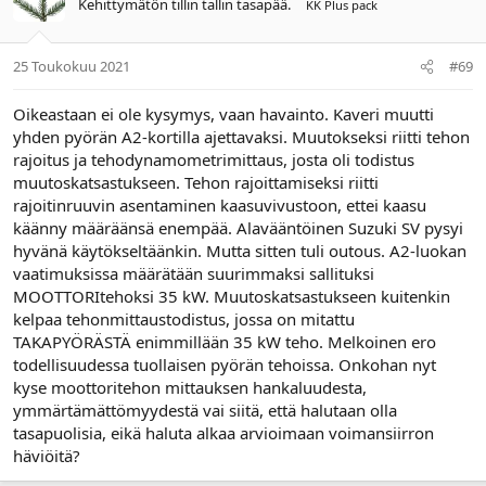
Kehittymätön tillin tallin tasapää.
KK Plus pack
25 Toukokuu 2021
#69
Oikeastaan ei ole kysymys, vaan havainto. Kaveri muutti
yhden pyörän A2-kortilla ajettavaksi. Muutokseksi riitti tehon
rajoitus ja tehodynamometrimittaus, josta oli todistus
muutoskatsastukseen. Tehon rajoittamiseksi riitti
rajoitinruuvin asentaminen kaasuvivustoon, ettei kaasu
käänny määräänsä enempää. Alavääntöinen Suzuki SV pysyi
hyvänä käytökseltäänkin. Mutta sitten tuli outous. A2-luokan
vaatimuksissa määrätään suurimmaksi sallituksi
MOOTTORItehoksi 35 kW. Muutoskatsastukseen kuitenkin
kelpaa tehonmittaustodistus, jossa on mitattu
TAKAPYÖRÄSTÄ enimmillään 35 kW teho. Melkoinen ero
todellisuudessa tuollaisen pyörän tehoissa. Onkohan nyt
kyse moottoritehon mittauksen hankaluudesta,
ymmärtämättömyydestä vai siitä, että halutaan olla
tasapuolisia, eikä haluta alkaa arvioimaan voimansiirron
häviöitä?