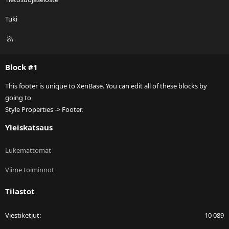
Tuki
R
S
S
Block #1
This footer is unique to XenBase. You can edit all of these blocks by
going to
Style Properties -> Footer.
Yleiskatsaus
Lukemattomat
Viime toiminnot
Tilastot
Viestiketjut
10 089