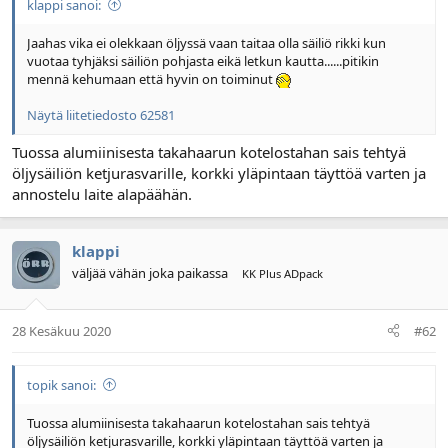
klappi sanoi:
l
ä
o
ä
Jaahas vika ei olekkaan öljyssä vaan taitaa olla säiliö rikki kun
i
r
vuotaa tyhjäksi säiliön pohjasta eikä letkun kautta......pitikin
t
ä
mennä kehumaan että hyvin on toiminut
t
a
Näytä liitetiedosto 62581
j
a
Tuossa alumiinisesta takahaarun kotelostahan sais tehtyä
öljysäiliön ketjurasvarille, korkki yläpintaan täyttöä varten ja
annostelu laite alapäähän.
klappi
väljää vähän joka paikassa
KK Plus ADpack
28 Kesäkuu 2020
#62
topik sanoi:
Tuossa alumiinisesta takahaarun kotelostahan sais tehtyä
öljysäiliön ketjurasvarille, korkki yläpintaan täyttöä varten ja