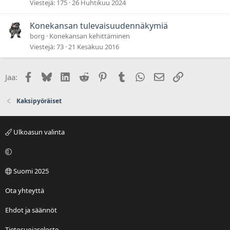
Viestejä
175
26 Huhtikuu 2024
Konekansan tulevaisuudennäkymiä
borg
Konekansan kehittäminen
Viestejä
73
21 Kesäkuu 2016
Facebook
Bluesky
LinkedIn
Reddit
Pinterest
Tumblr
WhatsApp
Sähköposti
Linkki
Jaa:
Kaksipyöräiset
Ulkoasun valinta
Suomi 2025
Ota yhteyttä
Ehdot ja säännöt
Tietosuojaseloste