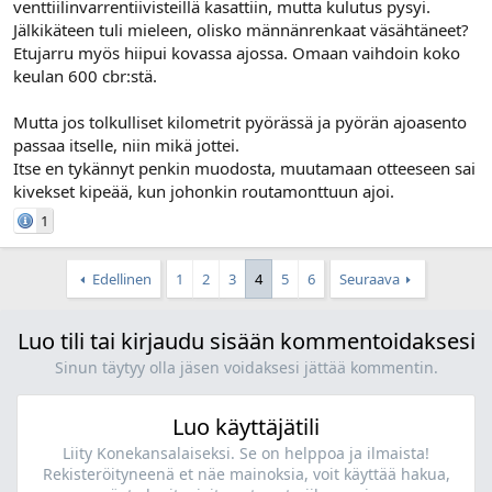
venttiilinvarrentiivisteillä kasattiin, mutta kulutus pysyi.
Jälkikäteen tuli mieleen, olisko männänrenkaat väsähtäneet?
Etujarru myös hiipui kovassa ajossa. Omaan vaihdoin koko
keulan 600 cbr:stä.
Mutta jos tolkulliset kilometrit pyörässä ja pyörän ajoasento
passaa itselle, niin mikä jottei.
Itse en tykännyt penkin muodosta, muutamaan otteeseen sai
kivekset kipeää, kun johonkin routamonttuun ajoi.
1
Edellinen
1
2
3
4
5
6
Seuraava
Luo tili tai kirjaudu sisään kommentoidaksesi
Sinun täytyy olla jäsen voidaksesi jättää kommentin.
Luo käyttäjätili
Liity Konekansalaiseksi. Se on helppoa ja ilmaista!
Rekisteröityneenä et näe mainoksia, voit käyttää hakua,