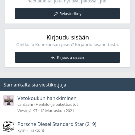
näet alueita, joita nyt ovat piilossa...jne.
Rekisteröidy
Kirjaudu sisään
Oletko jo Konekansan jäsen? Kirjaudu sisään tästä.
Kirjaudu sisään
Samankaltaisia viestiketjuja
Vetokoukun hankkiminen
cardaani
Henkilö- ja pakettiautot
Viestejä
97
12 Marraskuu 2021
Porsche Diesel Standard Star (219)
kymi
Traktorit