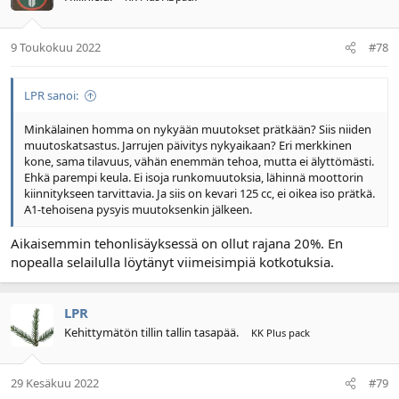
9 Toukokuu 2022
#78
LPR sanoi:
Minkälainen homma on nykyään muutokset prätkään? Siis niiden
muutoskatsastus. Jarrujen päivitys nykyaikaan? Eri merkkinen
kone, sama tilavuus, vähän enemmän tehoa, mutta ei älyttömästi.
Ehkä parempi keula. Ei isoja runkomuutoksia, lähinnä moottorin
kiinnitykseen tarvittavia. Ja siis on kevari 125 cc, ei oikea iso prätkä.
A1-tehoisena pysyis muutoksenkin jälkeen.
Aikaisemmin tehonlisäyksessä on ollut rajana 20%. En
nopealla selailulla löytänyt viimeisimpiä kotkotuksia.
LPR
Kehittymätön tillin tallin tasapää.
KK Plus pack
29 Kesäkuu 2022
#79