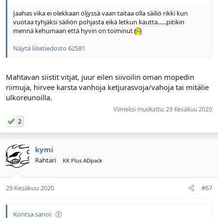
Jaahas vika ei olekkaan öljyssä vaan taitaa olla säiliö rikki kun
vuotaa tyhjäksi säiliön pohjasta eikä letkun kautta......pitikin
mennä kehumaan että hyvin on toiminut
Näytä liitetiedosto 62581
Mahtavan siistit vitjat, juur eilen siivoilin oman mopedin
riimuja, hirvee karsta vanhoja ketjurasvoja/vahoja tai mitälie
ulkoreunoilla.
Viimeksi muokattu:
29 Kesäkuu 2020
2
kymi
Rahtari
KK Plus ADpack
29 Kesäkuu 2020
#67
Kontsa sanoi: