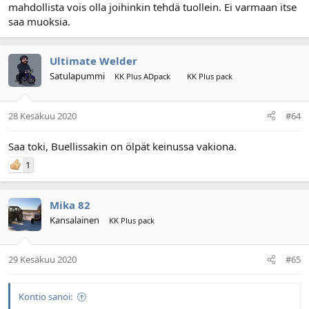
mahdollista vois olla joihinkin tehdä tuollein. Ei varmaan itse
saa muoksia.
Ultimate Welder
Satulapummi
KK Plus ADpack
KK Plus pack
28 Kesäkuu 2020
#64
Saa toki, Buellissakin on ölpät keinussa vakiona.
1
Mika 82
Kansalainen
KK Plus pack
29 Kesäkuu 2020
#65
Kontio sanoi: