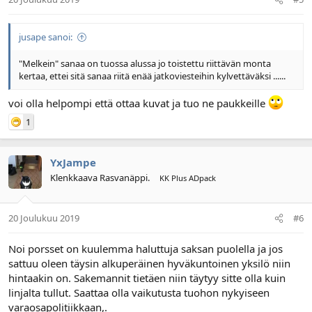
jusape sanoi:
"Melkein" sanaa on tuossa alussa jo toistettu riittävän monta
kertaa, ettei sitä sanaa riitä enää jatkoviesteihin kylvettäväksi ......
voi olla helpompi että ottaa kuvat ja tuo ne paukkeille
1
YxJampe
Klenkkaava Rasvanäppi.
KK Plus ADpack
20 Joulukuu 2019
#6
Noi porsset on kuulemma haluttuja saksan puolella ja jos
sattuu oleen täysin alkuperäinen hyväkuntoinen yksilö niin
hintaakin on. Sakemannit tietäen niin täytyy sitte olla kuin
linjalta tullut. Saattaa olla vaikutusta tuohon nykyiseen
varaosapolitiikkaan,.