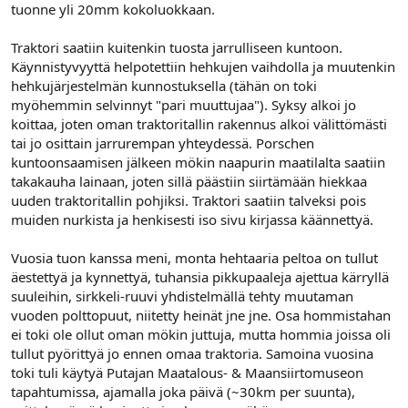
tuonne yli 20mm kokoluokkaan.
Traktori saatiin kuitenkin tuosta jarrulliseen kuntoon.
Käynnistyvyyttä helpotettiin hehkujen vaihdolla ja muutenkin
hehkujärjestelmän kunnostuksella (tähän on toki
myöhemmin selvinnyt "pari muuttujaa"). Syksy alkoi jo
koittaa, joten oman traktoritallin rakennus alkoi välittömästi
tai jo osittain jarrurempan yhteydessä. Porschen
kuntoonsaamisen jälkeen mökin naapurin maatilalta saatiin
takakauha lainaan, joten sillä päästiin siirtämään hiekkaa
uuden traktoritallin pohjiksi. Traktori saatiin talveksi pois
muiden nurkista ja henkisesti iso sivu kirjassa käännettyä.
Vuosia tuon kanssa meni, monta hehtaaria peltoa on tullut
äestettyä ja kynnettyä, tuhansia pikkupaaleja ajettua kärryllä
suuleihin, sirkkeli-ruuvi yhdistelmällä tehty muutaman
vuoden polttopuut, niitetty heinät jne jne. Osa hommistahan
ei toki ole ollut oman mökin juttuja, mutta hommia joissa oli
tullut pyörittyä jo ennen omaa traktoria. Samoina vuosina
toki tuli käytyä Putajan Maatalous- & Maansiirtomuseon
tapahtumissa, ajamalla joka päivä (~30km per suunta),