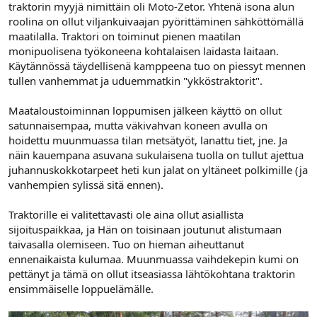
traktorin myyjä nimittäin oli Moto-Zetor. Yhtenä isona alun
roolina on ollut viljankuivaajan pyörittäminen sähköttömällä
maatilalla. Traktori on toiminut pienen maatilan
monipuolisena työkoneena kohtalaisen laidasta laitaan.
Käytännössä täydellisenä kamppeena tuo on piessyt mennen
tullen vanhemmat ja uduemmatkin "ykköstraktorit".
Maataloustoiminnan loppumisen jälkeen käyttö on ollut
satunnaisempaa, mutta väkivahvan koneen avulla on
hoidettu muunmuassa tilan metsätyöt, lanattu tiet, jne. Ja
näin kauempana asuvana sukulaisena tuolla on tullut ajettua
juhannuskokkotarpeet heti kun jalat on yltäneet polkimille (ja
vanhempien sylissä sitä ennen).
Traktorille ei valitettavasti ole aina ollut asiallista
sijoituspaikkaa, ja Hän on toisinaan joutunut alistumaan
taivasalla olemiseen. Tuo on hieman aiheuttanut
ennenaikaista kulumaa. Muunmuassa vaihdekepin kumi on
pettänyt ja tämä on ollut itseasiassa lähtökohtana traktorin
ensimmäiselle loppuelämälle.