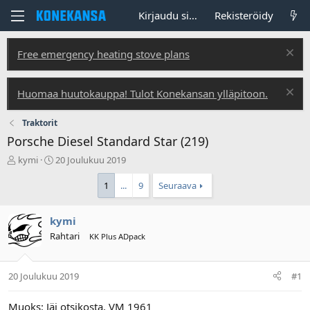
Kirjaudu sisään
Rekisteröidy
Free emergency heating stove plans
Huomaa huutokauppa! Tulot Konekansan ylläpitoon.
Traktorit
Porsche Diesel Standard Star (219)
V
A
kymi
20 Joulukuu 2019
i
l
e
o
1
...
9
Seuraava
s
i
t
t
kymi
i
u
k
s
Rahtari
KK Plus ADpack
e
p
t
ä
j
i
20 Joulukuu 2019
#1
u
v
n
ä
Muoks: Jäi otsikosta. VM 1961
a
m