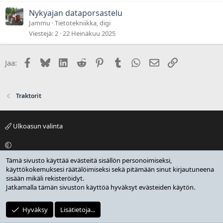
Nykyajan dataporsastelu
Jammu
Tietotekniikka, digi
Viestejä
2
22 Heinäkuu 2025
Facebook
Bluesky
LinkedIn
Reddit
Pinterest
Tumblr
WhatsApp
Sähköposti
Linkki
Jaa:
Traktorit
Ulkoasun valinta
Tämä sivusto käyttää evästeitä sisällön personoimiseksi,
Suomi 2025
käyttökokemuksesi räätälöimiseksi sekä pitämään sinut kirjautuneena
sisään mikäli rekisteröidyt.
Ota yhteyttä
Jatkamalla tämän sivuston käyttöä hyväksyt evästeiden käytön.
Ehdot ja säännöt
Hyväksy
Lisätietoja...
Tietosuojaseloste