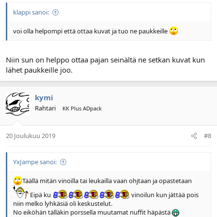
klappi sanoi:
voi olla helpompi että ottaa kuvat ja tuo ne paukkeille
Niin sun on helppo ottaa pajan seinältä ne setkan kuvat kun
lähet paukkeille joo.
kymi
Rahtari
KK Plus ADpack
20 Joulukuu 2019
#8
YxJampe sanoi:
Täällä mitän vinoilla tai leukailla vaan ohjtaan ja opastetaan
Eipä ku
vinoilun kun jättää pois
niin melko lyhkäsiä oli keskustelut.
No eiköhän tälläkin porssella muutamat nuffit häpästä