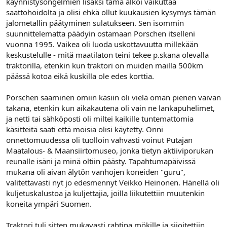
käynnistysongelmien lisäksi tämä alkoi vaikuttaa
saattohoidolta ja olisi ehkä ollut kuukausien kysymys tämän
jalometallin päätyminen sulatukseen. Sen isommin
suunnittelematta päädyin ostamaan Porschen itselleni
vuonna 1995. Vaikea oli luoda uskottavuutta millekään
keskustelulle - mitä maatilaton teini tekee p.skana olevalla
traktorilla, etenkin kun traktori on muiden mailla 500km
päässä kotoa eikä kuskilla ole edes korttia.
Porschen saaminen omiin käsiin oli vielä oman pienen vaivan
takana, etenkin kun aikakautena oli vain ne lankapuhelimet,
ja netti tai sähköposti oli miltei kaikille tuntemattomia
käsitteitä saati että moisia olisi käytetty. Onni
onnettomuudessa oli tuolloin vahvasti voinut Putajan
Maatalous- & Maansiirtomuseo, jonka tietyn aktiiviporukan
reunalle isäni ja minä oltiin päästy. Tapahtumapäivissä
mukana oli aivan älytön vanhojen koneiden "guru",
valitettavasti nyt jo edesmennyt Veikko Heinonen. Hänellä oli
kuljetuskalustoa ja kuljettajia, joilla liikutettiin muutenkin
koneita ympäri Suomen.
Traktori tuli sitten mukavasti rahtina mökille ja sijoitettiin