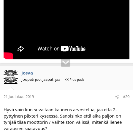
Josva
Joopati joo, jaapati jaa
KK Plus pack
21 Joulukuu 2019
#20
Hyvä vain kun suvaitaan kauneus arvostelua, jaa että 2-
pyttyinen päxteri kyseessä. Sanoisinko että aika paljon on
tyhjää tilaa moottorin / vaihteiston välissä, mitenkä lienee
varaosien saatavuus?