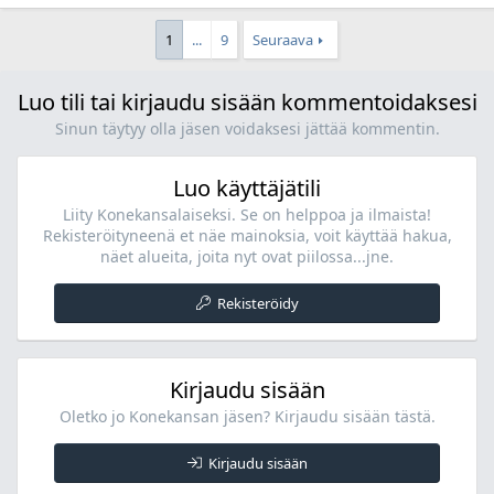
1
...
9
Seuraava
Luo tili tai kirjaudu sisään kommentoidaksesi
Sinun täytyy olla jäsen voidaksesi jättää kommentin.
Luo käyttäjätili
Liity Konekansalaiseksi. Se on helppoa ja ilmaista!
Rekisteröityneenä et näe mainoksia, voit käyttää hakua,
näet alueita, joita nyt ovat piilossa...jne.
Rekisteröidy
Kirjaudu sisään
Oletko jo Konekansan jäsen? Kirjaudu sisään tästä.
Kirjaudu sisään