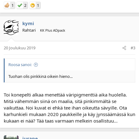
1
2
1
kymi
Rahtari
KK Plus ADpack
20 Joulukuu 2019
#3
Roosa sanoi:
Tuohan olis pinkkinä oikein hieno...
Toi konepelti alkaa menettää väripigmenttiä aika huolella.
Mitä vähemmän siinä on maalia, sitä pinkimmältä se
vaikuttaa. Noi kuvat ei ehkä tee ihan oikeutta sävyille. Ota
karhunkieli mukaan 2020 paukkeille ja käy jynssäämässä kun
kukaan ei nää? Tää taas varmaan melkein osallistuu...
jusape