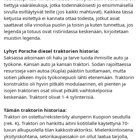
tiettyjä vääräleukoja, jotka todennäköisesti jo ensimmäisellä
sivulla esittäytyvät teille (jos kaikki mahtuvat). Kaikkea tässä
ketjussa esitettyä ei kannata ottaa todesta, jotkut asiat
saattavat olla vinoilua puolin ja toisin ja kuten tunnettua, jos
legenda ja totuus ovat ristiriidassa keskenään, kirjoitetaan
muistiin legenda.
Lyhyt Porsche diesel traktorien historia:
Saksassa aikoinaan oli halu ja tarve luoda ihmisille auto ja
työkone. Kansan auto ja kansan traktori. Sodan rajoittaessa
resursseja vain autoa (Kupla) päästiin tuottamaan, mutta
sotien jälkeen myös työkonepuoli lähti etenemään. Traktorin
konstruktio oli hyvin pitkälti modulaarinen, eli pienten ja
isojen traktorien osat olivat pitkälti vaihtokelpoisia
keskenään. Traktorit olivat 1-4 sylinterisiä.
Tämän traktorin historiaa:
Traktori on ostettu/rekisteröity alunperin Kuopion seudulla
(rek. K). Traktori on hankittu äitini kotitilalle käytettynä 70-
luvun alkupuolella tilan kakkostraktoriksi. Mielenkiintoisena
yksityiskohtana, setorikaupassakin on ollut laatua tarjolla,