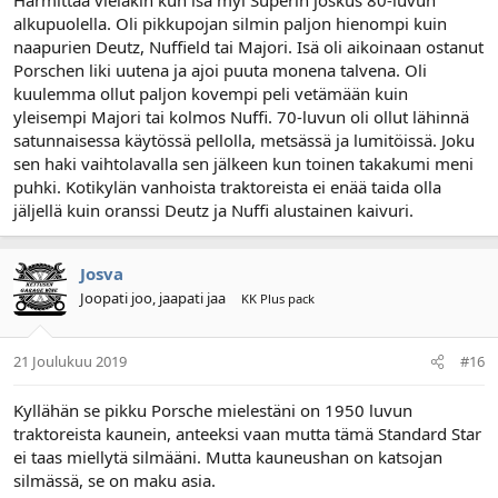
alkupuolella. Oli pikkupojan silmin paljon hienompi kuin
naapurien Deutz, Nuffield tai Majori. Isä oli aikoinaan ostanut
Porschen liki uutena ja ajoi puuta monena talvena. Oli
kuulemma ollut paljon kovempi peli vetämään kuin
yleisempi Majori tai kolmos Nuffi. 70-luvun oli ollut lähinnä
satunnaisessa käytössä pellolla, metsässä ja lumitöissä. Joku
sen haki vaihtolavalla sen jälkeen kun toinen takakumi meni
puhki. Kotikylän vanhoista traktoreista ei enää taida olla
jäljellä kuin oranssi Deutz ja Nuffi alustainen kaivuri.
Josva
Joopati joo, jaapati jaa
KK Plus pack
21 Joulukuu 2019
#16
Kyllähän se pikku Porsche mielestäni on 1950 luvun
traktoreista kaunein, anteeksi vaan mutta tämä Standard Star
ei taas miellytä silmääni. Mutta kauneushan on katsojan
silmässä, se on maku asia.