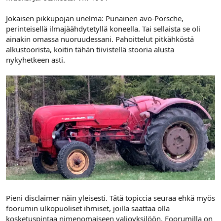
l
ä
o
ä
Jokaisen pikkupojan unelma: Punainen avo-Porsche,
i
r
perinteisellä ilmajäähdytetyllä koneella. Tai sellaista se oli
t
ä
ainakin omassa nuoruudessani. Pahoittelut pitkähköstä
t
alkustoorista, koitin tähän tiivistellä stooria alusta
a
nykyhetkeen asti.
j
a
Pieni disclaimer näin yleisesti. Tätä topiccia seuraa ehkä myös
foorumin ulkopuoliset ihmiset, joilla saattaa olla
kosketuspintaa nimenomaiseen valioyksilöön. Foorumilla on