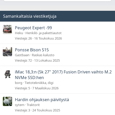
Samankaltaisia viestiketjuja
Peugeot Expert -99
Heku
Henkilö- ja pakettiautot
Viestejä
26
16 Toukokuu 2026
Ponsse Bison S15
Gastbaan
Raskas kalusto
Viestejä
72
13 Lokakuu 2025
iMac 18,3:n (5k 27" 2017) Fusion Driven vaihto M.2
NVMe SSD:hen
borg
Tietotekniikka, digi
Viestejä
5
7 Maaliskuu 2026
Hardin ohjauksen päivitystä
sytem
Traktorit
Viestejä
3
24 Toukokuu 2025