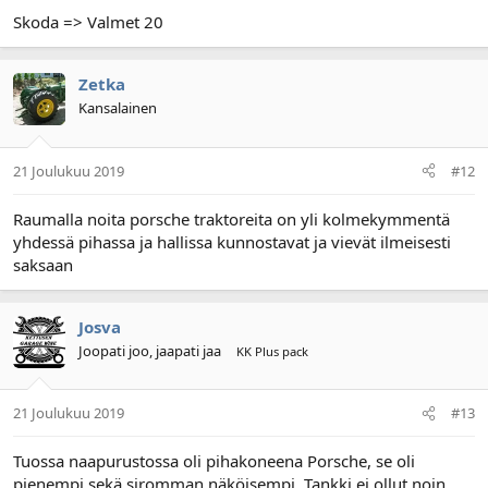
Skoda => Valmet 20
Zetka
Kansalainen
21 Joulukuu 2019
#12
Raumalla noita porsche traktoreita on yli kolmekymmentä
yhdessä pihassa ja hallissa kunnostavat ja vievät ilmeisesti
saksaan
Josva
Joopati joo, jaapati jaa
KK Plus pack
21 Joulukuu 2019
#13
Tuossa naapurustossa oli pihakoneena Porsche, se oli
pienempi sekä siromman näköisempi. Tankki ei ollut noin