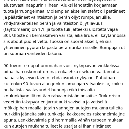
alustavasti naapurin riiheen. Aluksi lähdettiin korjaamaan
tuota jarruongelmaa. Molempien akselien stefat oli pettäneet
ja päästäneet vaihteiston ja perän öljyt rumpujarruille.
Yhdysrakenteisen perän ja vaihteiston öljytilavuus
(täyttömäärä) on 17l, ja tuolta tuli jätteeksi ulostetta vajaa
30l. Uloste oli kermakahvin väristä, aika lirua, eli käytännössä
siis about puolet vettä. Tuossa on suorat akselit, eli siis
yhtenäinen pyörän laipasta perämurikan sisälle. Rumpujarrut
on suoraan vanteiden takana.
90-luvun remppahommiahan voisi nykypäivän vinkkelissä
pitää ihan uskomattomina, enkä ehkä itsekään välttämättä
haluaisi kyseisin tavoin tehdä asioita nykyään. Puhutaan
kuitenkin 90-luvun alun jonkin lama-ajan vitsauksista, kaikki
on kallista, saatavuudet huonoja eikä toisaalta
koulunkäynnillä mitään rahaa mistään ansaitse. Traktorista
vedettiin takapyörien jarrut auki savisella ja vetisellä
mökkipihan maalla. Jotain vanhojen autojen mukana tulleita
nurkkiin jääneitä saksitunkkeja, kakkosnelos-rakennelmia jne
apuna. Lenkkiavaimia piti hommailla vähän tarpeen mukaan
kun autojen mukana tulleet lelusarjat ei ihan riittäneet