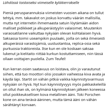
Lähdössä toistaiseksi viimeiselle kyläkierrokselle
Pieniä perusparannuksia viimeisten vuosien aikana on tullut
tehtyä, mm. takavalot on joskus korvattu väärän mallisilla,
mutta nyt internetin ihmemaasta satuin löytämään aidon
malliset pidikkeet ja alkuperäistyylin valaisimet. Muutenkin
varaosatilanne vaikuttaa nykyään olevan kohtalaisen hyvä.
Saksassa toimii useampikin puulaaki, joilla on sekä ilmeisesti
alkuperäisiä varastojämiä, uustuotantoa, replica-osia sekä
purkuosia traktoreista. Itse kun en ole koskaan saksaa
lukenut ja kielitaito riittää kurkun kostuttamiseen, niin tässä
ollaan voittajien puolella. Zum Teufel!
Kun kerran osien saatavuus on loistava, olin jo varautunut
siihen, että tuo moottori olisi jossakin vaiheessa kiva avata ja
käydä läpi. Startit on vähän pitkiä vaikka käynnistysvarmuus
nykyään on hyvä. Nyt kun käynnistyvyys myös pakkaskeleillä
on ollut ihan ok, on kylmänä käynnistyksen jälkeen koneessa
ollut poikkeuksellisen kova metallinen ääni. Toki Porschen
kone on aina terävä-ääninen, mutta tämä ääni on vähän
särähtänyt korvaan.