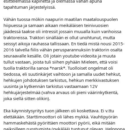
esittelemässä kapinetta ja olemassa vähän apuna
tapahtuman järjestelyissä.
Vähän tuossa mökin naapurin maatilan maatalouspuolen
hiipuessa ja samaan aikaan meikäläisen teinivuosien
jäädessä taakse oli intressit jossain muualla kuin vanhoissa
traktoreissa. Traktori sinällään ei ollut unohtunut, mutta
seissyt aikoja rauhassa tallissaan. En tiedä mistä nousi 2015-
2016 talvella fiilis vähän perusparannuksiin traktorin osalta
seuraavalle kesälle. Oli jotain youtube-videoita ja muuta
tullut vastaan, joista tuli siihen pyhään Mieleen, että voisi
tuolla traktorilla sanoa *narsk*. Tuolloiset ongelmat oli
tiedossa, eli suutinkärjet vaihtoon ja samalla uudet hehkut,
hehkujen johdotuksen tarkistus, hehkun merkkivastuksen
uusinta ja kytkennän tarkistus vastaamaan 12V
hehkujärjestelmää (vahva arvaus oli pieni väärinkytkentä,
joka siellä sitten olikin).
Eka käynnistysyritys tuon jälkeen oli koskettava. Ei v.ttu
elettäkään. Starttimoottori oli lähes mykkä. Vauhtipyörän
hammaskehästä pyörittäen moottori pyörii, eikä mitään
paikoilleen ruostumista (pykälää) tuntunut olevan. Helppona