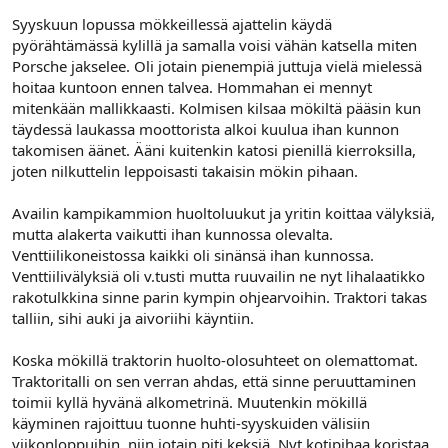
Syyskuun lopussa mökkeillessä ajattelin käydä
pyörähtämässä kylillä ja samalla voisi vähän katsella miten
Porsche jakselee. Oli jotain pienempiä juttuja vielä mielessä
hoitaa kuntoon ennen talvea. Hommahan ei mennyt
mitenkään mallikkaasti. Kolmisen kilsaa mökiltä pääsin kun
täydessä laukassa moottorista alkoi kuulua ihan kunnon
takomisen äänet. Ääni kuitenkin katosi pienillä kierroksilla,
joten nilkuttelin leppoisasti takaisin mökin pihaan.
Availin kampikammion huoltoluukut ja yritin koittaa välyksiä,
mutta alakerta vaikutti ihan kunnossa olevalta.
Venttiilikoneistossa kaikki oli sinänsä ihan kunnossa.
Venttiilivälyksiä oli v.tusti mutta ruuvailin ne nyt lihalaatikko
rakotulkkina sinne parin kympin ohjearvoihin. Traktori takas
talliin, sihi auki ja aivoriihi käyntiin.
Koska mökillä traktorin huolto-olosuhteet on olemattomat.
Traktoritalli on sen verran ahdas, että sinne peruuttaminen
toimii kyllä hyvänä alkometrinä. Muutenkin mökillä
käyminen rajoittuu tuonne huhti-syyskuiden välisiin
viikonloppuihin, niin jotain piti keksiä. Nyt kotipihaa koristaa