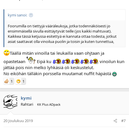
kymi sanoi:
Foorumilla on tiettyjä vääräleukoja, jotka todennäköisesti jo
ensimmäisellä sivulla esittäytyvät teille (jos kaikki mahtuvat).
Kaikkea tässä ketjussa esitettyä ei kannata ottaa todesta, jotkut
asiat saattavat olla vinoilua puolin ja toisin ja kuten tunnettua,
Täällä mitän vinoilla tai leukailla vaan ohjtaan ja
opastetaan
Eipä ku
vinoilun kun
jättää pois niin melko lyhkäsiä oli keskustelut.
No eiköhän tälläkin porssella muutamat nuffit häpästä
1
1
kymi
Rahtari
KK Plus ADpack
20 Joulukuu 2019
#7