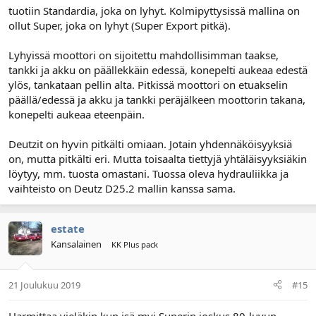
tuotiin Standardia, joka on lyhyt. Kolmipyttysissä mallina on
ollut Super, joka on lyhyt (Super Export pitkä).
Lyhyissä moottori on sijoitettu mahdollisimman taakse,
tankki ja akku on päällekkäin edessä, konepelti aukeaa edestä
ylös, tankataan pellin alta. Pitkissä moottori on etuakselin
päällä/edessä ja akku ja tankki peräjälkeen moottorin takana,
konepelti aukeaa eteenpäin.
Deutzit on hyvin pitkälti omiaan. Jotain yhdennäköisyyksiä
on, mutta pitkälti eri. Mutta toisaalta tiettyjä yhtäläisyyksiäkin
löytyy, mm. tuosta omastani. Tuossa oleva hydrauliikka ja
vaihteisto on Deutz D25.2 mallin kanssa sama.
estate
Kansalainen
KK Plus pack
21 Joulukuu 2019
#15
Harmittaa vieläkin kun isä myi Superin joskus 80-luvun