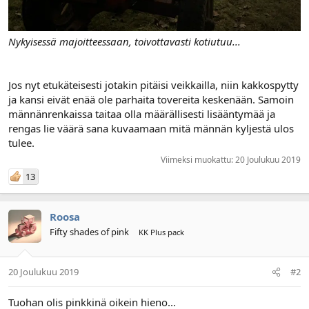
Nykyisessä majoitteessaan, toivottavasti kotiutuu...
Jos nyt etukäteisesti jotakin pitäisi veikkailla, niin kakkospytty
ja kansi eivät enää ole parhaita tovereita keskenään. Samoin
männänrenkaissa taitaa olla määrällisesti lisääntymää ja
rengas lie väärä sana kuvaamaan mitä männän kyljestä ulos
tulee.
Viimeksi muokattu:
20 Joulukuu 2019
13
Roosa
Fifty shades of pink
KK Plus pack
20 Joulukuu 2019
#2
Tuohan olis pinkkinä oikein hieno...