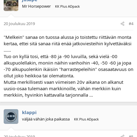
Mr Horsepower
KK Plus ADpack
20 Joulukuu 2019
#4
"Melkein" sanaa on tuossa alussa jo toistettu riittävän monta
kertaa, ettei sitä sanaa riitä enää jatkoviesteihin kylvettäväksi
......
Tuo on kyllä tosi, että -80 ja -90 luvuilla, sekä vielä -00
alkupuolellakin, moniin näihin vanhoihin -40, -50 -60 ja jopa
-70 alkupuolenkin ikäisiin "harrastepeleihin" osasaatavuus on
ollut joko heikkoa tai olematonta.
Mutta merkillisesti vaan viimeisen 20v aikana on alkanut
uusio-osaa tulemaan markkinoille, vähän merkkiin kuin
merkkiin, hyvinkin kattavalla tarjonnalla ...
klappi
väljää vähän joka paikassa
KK Plus ADpack
20 Joulukuu 2019
#5