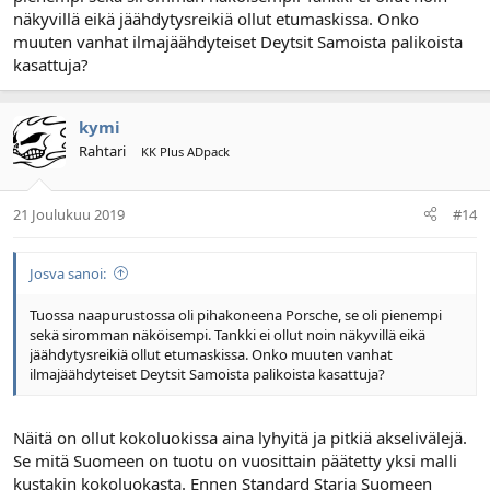
näkyvillä eikä jäähdytysreikiä ollut etumaskissa. Onko
muuten vanhat ilmajäähdyteiset Deytsit Samoista palikoista
kasattuja?
kymi
Rahtari
KK Plus ADpack
21 Joulukuu 2019
#14
Josva sanoi:
Tuossa naapurustossa oli pihakoneena Porsche, se oli pienempi
sekä siromman näköisempi. Tankki ei ollut noin näkyvillä eikä
jäähdytysreikiä ollut etumaskissa. Onko muuten vanhat
ilmajäähdyteiset Deytsit Samoista palikoista kasattuja?
Näitä on ollut kokoluokissa aina lyhyitä ja pitkiä akselivälejä.
Se mitä Suomeen on tuotu on vuosittain päätetty yksi malli
kustakin kokoluokasta. Ennen Standard Staria Suomeen