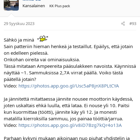
Kansalainen
KK Plus pack
29 Syyskuu 2023
#93
Sähkö ja minä
Sain patteriin hieman henkeä ja testaillut. Epäilys, että jotain
on edelleen pielessä.
Onkohan oireita vai ominaisuuksia.
Tässä mitataan Ampeereita pääsulakkeen navoista. Käynnissä
näyttää ~1. Sammuksissa 2,7A virrat päällä. Voiko tästä
päätellä jotain?
Video:
https://photos.app.goo.gl/Usc5aP8jnX8PLtCYA
Ja jännitettä mitattaessa jännite nousee moottorin käydessä,
joten uskaltais ehkä luulla, että lataa. Ei nouse yli 10. Paitsi
kun kuormittaa (töötti), jännite käy yli 12. Ja monesti
matalilla kierroksilla sammuu, jos painaa tööttiä/jarrua.
Video:
https://photos.app.goo.gl/v8iD7Bzg7kQr4o13A
Parhaan kykyni mukaan aikoinaan nuo piuhat yhdistelin ja