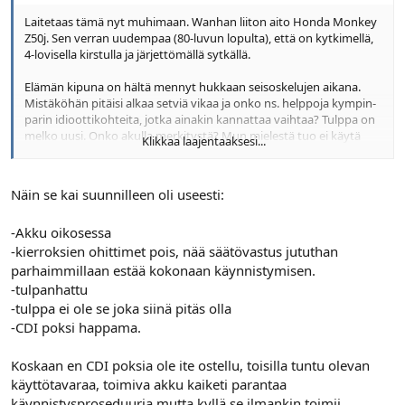
Laitetaas tämä nyt muhimaan. Wanhan liiton aito Honda Monkey
Z50j. Sen verran uudempaa (80-luvun lopulta), että on kytkimellä,
4-lovisella kirstulla ja järjettömällä sytkällä.
Elämän kipuna on hältä mennyt hukkaan seisoskelujen aikana.
Mistäköhän pitäisi alkaa setviä vikaa ja onko ns. helppoja kympin-
parin idioottikohteita, jotka ainakin kannattaa vaihtaa? Tulppa on
melko uusi. Onko akulla merkitystä? Mun mielestä tuo ei käytä
Klikkaa laajentaaksesi...
akkua kuin valoihin ja äänitorveen koska sieltä ei muuten riitä
voimaa noille.
Näin se kai suunnilleen oli useesti:
Joskus kun tämä ongelma alunperin ilmeni, tulin todenneeksi, että
kaikki oli 90-luvulla paremmin kun näitä tuli ropailtua. Oli ihan
-Akku oikosessa
selvää, että mitä mittailee ja miten mitäkin testailee löytääkseen
vikakohdat. Nyt on näistä ihan kuutamolla. On tuo mottikin kyllä
-kierroksien ohittimet pois, nää säätövastus jututhan
ihan sölö p.ska, mutta kyllä sen silti luulisi kynttilässä valkiaa
parhaimmillaan estää kokonaan käynnistymisen.
lyövän.
-tulpanhattu
-tulppa ei ole se joka siinä pitäs olla
-CDI poksi happama.
Koskaan en CDI poksia ole ite ostellu, toisilla tuntu olevan
käyttötavaraa, toimiva akku kaiketi parantaa
käynnistysproseduuria mutta kyllä se ilmankin toimii.