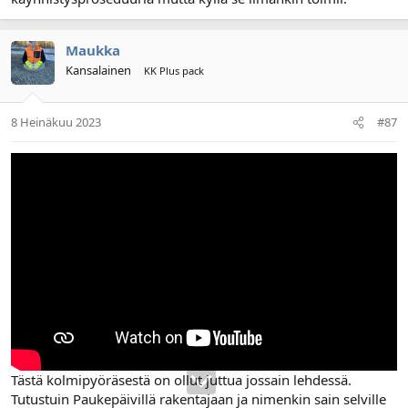
Maukka
Kansalainen
KK Plus pack
8 Heinäkuu 2023
#87
Tästä kolmipyöräsestä on ollut juttua jossain lehdessä.
Tutustuin Paukepäivillä rakentajaan ja nimenkin sain selville