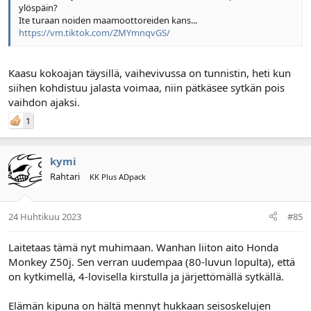
ylöspäin?
Ite turaan noiden maamoottoreiden kans...
https://vm.tiktok.com/ZMYmnqvGS/
Kaasu kokoajan täysillä, vaihevivussa on tunnistin, heti kun
siihen kohdistuu jalasta voimaa, niin pätkäsee sytkän pois
vaihdon ajaksi.
1
kymi
Rahtari
KK Plus ADpack
24 Huhtikuu 2023
#85
Laitetaas tämä nyt muhimaan. Wanhan liiton aito Honda
Monkey Z50j. Sen verran uudempaa (80-luvun lopulta), että
on kytkimellä, 4-lovisella kirstulla ja järjettömällä sytkällä.
Elämän kipuna on hältä mennyt hukkaan seisoskelujen