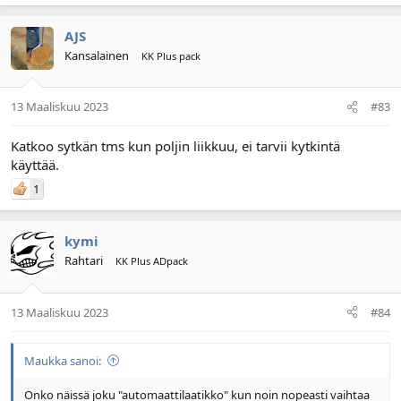
AJS
Kansalainen
KK Plus pack
13 Maaliskuu 2023
#83
Katkoo sytkän tms kun poljin liikkuu, ei tarvii kytkintä
käyttää.
1
kymi
Rahtari
KK Plus ADpack
13 Maaliskuu 2023
#84
Maukka sanoi:
Onko näissä joku "automaattilaatikko" kun noin nopeasti vaihtaa