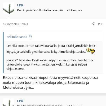
LPR
Kehittymätön tillin tallin tasapää.
KK Plus pack
17 Heinäkuu 2023
#90
nelikolie sanoi:
Ledeillä toteutettua takavaloa vailla, josta pitäisi jarrullekin ledit
löytyä, ja saisi olla yksinkertaisella kytkimellä ohjattavissa
Ideoita? Tarkoitus käyttää sähköpyörän moottorin valolähtöä
jarruvalolle releen(=yksinkertainen kytkin) kera(siis releen
ohjaukseen).
Eikös noissa kaikisaa mopon osia myyvissä nettikaupoissa
noita mopon tuuninki takavaloja ole. Ja Biltemassa ja
Motonetissa , ym...
LPR