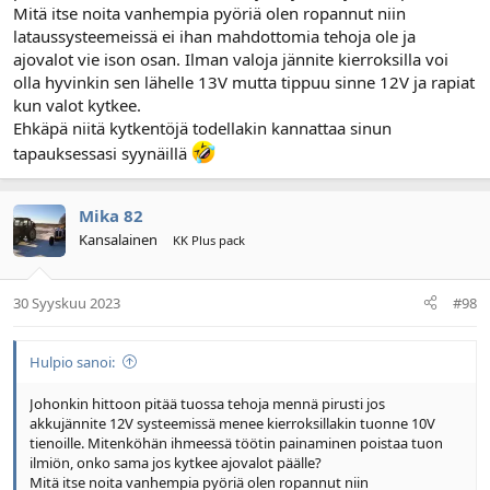
Mitä itse noita vanhempia pyöriä olen ropannut niin
lataussysteemeissä ei ihan mahdottomia tehoja ole ja
ajovalot vie ison osan. Ilman valoja jännite kierroksilla voi
olla hyvinkin sen lähelle 13V mutta tippuu sinne 12V ja rapiat
kun valot kytkee.
Ehkäpä niitä kytkentöjä todellakin kannattaa sinun
tapauksessasi syynäillä
Mika 82
Kansalainen
KK Plus pack
30 Syyskuu 2023
#98
Hulpio sanoi:
Johonkin hittoon pitää tuossa tehoja mennä pirusti jos
akkujännite 12V systeemissä menee kierroksillakin tuonne 10V
tienoille. Mitenköhän ihmeessä töötin painaminen poistaa tuon
ilmiön, onko sama jos kytkee ajovalot päälle?
Mitä itse noita vanhempia pyöriä olen ropannut niin