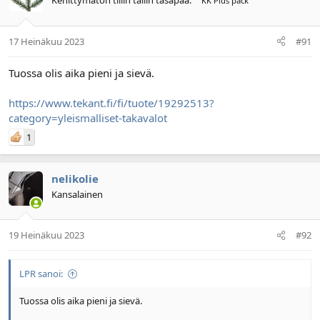
Kehittymätön tillin tallin tasapää.
KK Plus pack
17 Heinäkuu 2023
#91
Tuossa olis aika pieni ja sievä.
https://www.tekant.fi/fi/tuote/19292513?
category=yleismalliset-takavalot
1
nelikolie
Kansalainen
19 Heinäkuu 2023
#92
LPR sanoi:
Tuossa olis aika pieni ja sievä.