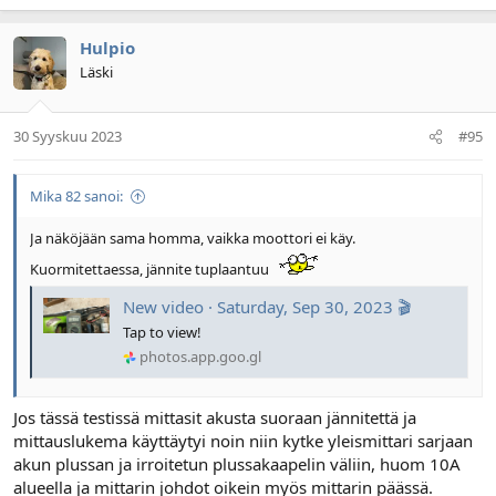
Hulpio
Läski
30 Syyskuu 2023
#95
Mika 82 sanoi:
Ja näköjään sama homma, vaikka moottori ei käy.
Kuormitettaessa, jännite tuplaantuu
New video · Saturday, Sep 30, 2023 🎬
Tap to view!
photos.app.goo.gl
Jos tässä testissä mittasit akusta suoraan jännitettä ja
mittauslukema käyttäytyi noin niin kytke yleismittari sarjaan
akun plussan ja irroitetun plussakaapelin väliin, huom 10A
alueella ja mittarin johdot oikein myös mittarin päässä.