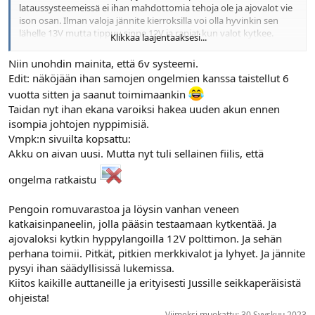
lataussysteemeissä ei ihan mahdottomia tehoja ole ja ajovalot vie
ison osan. Ilman valoja jännite kierroksilla voi olla hyvinkin sen
lähelle 13V mutta tippuu sinne 12V ja rapiat kun valot kytkee.
Klikkaa laajentaaksesi...
Ehkäpä niitä kytkentöjä todellakin kannattaa sinun tapauksessasi
syynäillä
Niin unohdin mainita, että 6v systeemi.
Edit: näköjään ihan samojen ongelmien kanssa taistellut 6
vuotta sitten ja saanut toimimaankin
Taidan nyt ihan ekana varoiksi hakea uuden akun ennen
isompia johtojen nyppimisiä.
Vmpk:n sivuilta kopsattu:
Akku on aivan uusi. Mutta nyt tuli sellainen fiilis, että
ongelma ratkaistu
Pengoin romuvarastoa ja löysin vanhan veneen
katkaisinpaneelin, jolla pääsin testaamaan kytkentää. Ja
ajovaloksi kytkin hyppylangoilla 12V polttimon. Ja sehän
perhana toimii. Pitkät, pitkien merkkivalot ja lyhyet. Ja jännite
pysyi ihan säädyllisissä lukemissa.
Kiitos kaikille auttaneille ja erityisesti Jussille seikkaperäisistä
ohjeista!
Viimeksi muokattu:
30 Syyskuu 2023