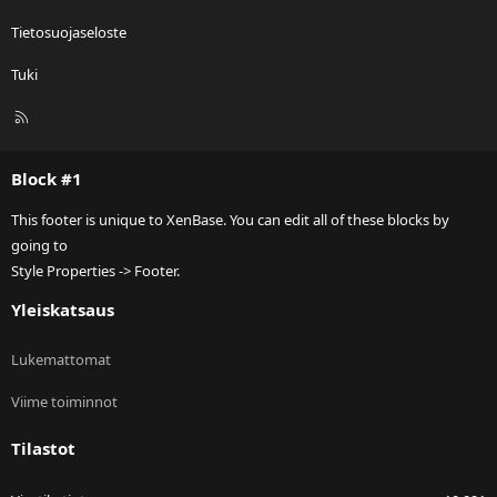
Tietosuojaseloste
Tuki
R
S
S
Block #1
This footer is unique to XenBase. You can edit all of these blocks by
going to
Style Properties -> Footer.
Yleiskatsaus
Lukemattomat
Viime toiminnot
Tilastot