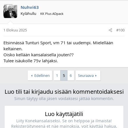
Nuhvi63
Kylähullu
KK Plus ADpack
1 Elokuu 2025
#100
Etsinnässä Tunturi Sport, vm 71 tai uudempi. Mielellään
keltainen.
Oisko kellään kansalaisella jouten??
Tulee isäukolle 75v lahjaksi.
Edellinen
1
5
6
Seuraava
Luo tili tai kirjaudu sisään kommentoidaksesi
Sinun täytyy olla jäsen voidaksesi jättää kommentin.
Luo käyttäjätili
Liity Konekansalaiseksi. Se on helppoa ja ilmaista!
Rekisteröityneenä et näe mainoksia, voit käyttää hakua,