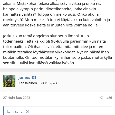
aikana. Mistäköhän pitäisi alkaa setviä vikaa ja onko ns.
helppoja kympin-parin idioottikohteita, jotka ainakin
kannattaa vaihtaa? Tulppa on melko uusi. Onko akulla
merkitystä? Mun mielestä tuo ei käytä akkua kuin valoihin ja
äänitorveen koska sieltä ei muuten riitä voimaa noille.
Joskus kun tämä ongelma alunperin ilmeni, tulin
todenneeksi, että kaikki oli 90-luvulla paremmin kun näitä
tuli ropailtua. Oli ihan selvää, että mitä mittailee ja miten
mitäkin testailee löytääkseen vikakohdat. Nyt on näistä ihan
kuutamolla. On tuo mottikin kyllä ihan sölö p.ska, mutta kyllä
sen silti luulisi kynttilässä valkiaa lyövän.
james_III
Kansalainen
KK Plus pack
27 Huhtikuu 2023
#86
kymi sanoi: