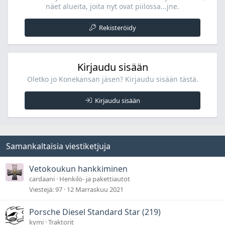
näet alueita, joita nyt ovat piilossa...jne.
Rekisteröidy
Kirjaudu sisään
Oletko jo Konekansan jäsen? Kirjaudu sisään tästä.
Kirjaudu sisään
Samankaltaisia viestiketjuja
Vetokoukun hankkiminen
cardaani
Henkilö- ja pakettiautot
Viestejä
97
12 Marraskuu 2021
Porsche Diesel Standard Star (219)
kymi
Traktorit