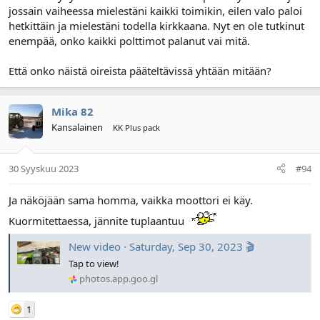
jossain vaiheessa mielestäni kaikki toimikin, eilen valo paloi
hetkittäin ja mielestäni todella kirkkaana. Nyt en ole tutkinut
enempää, onko kaikki polttimot palanut vai mitä.
Että onko näistä oireista pääteltävissä yhtään mitään?
Mika 82
Kansalainen
KK Plus pack
30 Syyskuu 2023
#94
Ja näköjään sama homma, vaikka moottori ei käy.
Kuormitettaessa, jännite tuplaantuu
New video · Saturday, Sep 30, 2023 🎬
Tap to view!
photos.app.goo.gl
1