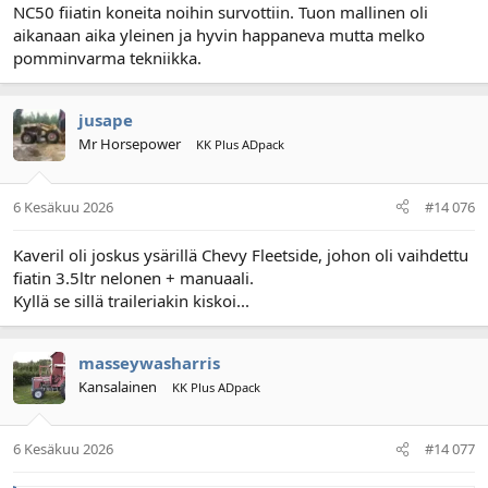
NC50 fiiatin koneita noihin survottiin. Tuon mallinen oli
aikanaan aika yleinen ja hyvin happaneva mutta melko
pomminvarma tekniikka.
jusape
Mr Horsepower
KK Plus ADpack
6 Kesäkuu 2026
#14 076
Kaveril oli joskus ysärillä Chevy Fleetside, johon oli vaihdettu
fiatin 3.5ltr nelonen + manuaali.
Kyllä se sillä traileriakin kiskoi...
masseywasharris
Kansalainen
KK Plus ADpack
6 Kesäkuu 2026
#14 077