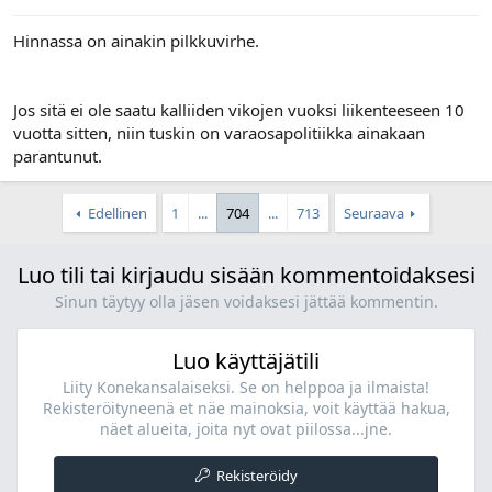
Hinnassa on ainakin pilkkuvirhe.
Jos sitä ei ole saatu kalliiden vikojen vuoksi liikenteeseen 10
vuotta sitten, niin tuskin on varaosapolitiikka ainakaan
parantunut.
Edellinen
1
...
704
...
713
Seuraava
Luo tili tai kirjaudu sisään kommentoidaksesi
Sinun täytyy olla jäsen voidaksesi jättää kommentin.
Luo käyttäjätili
Liity Konekansalaiseksi. Se on helppoa ja ilmaista!
Rekisteröityneenä et näe mainoksia, voit käyttää hakua,
näet alueita, joita nyt ovat piilossa...jne.
Rekisteröidy