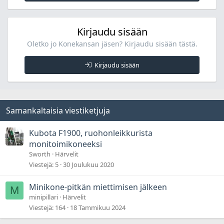
Kirjaudu sisään
Oletko jo Konekansan jäsen? Kirjaudu sisään tästä.
Kirjaudu sisään
Samankaltaisia viestiketjuja
Kubota F1900, ruohonleikkurista
monitoimikoneeksi
Sworth
Härvelit
Viestejä
5
30 Joulukuu 2020
Minikone-pitkän miettimisen jälkeen
M
minipillari
Härvelit
Viestejä
164
18 Tammikuu 2024