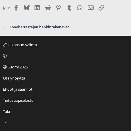
Facebook
Bluesky
LinkedIn
Reddit
Pinterest
Tumblr
WhatsApp
Sähköposti
Linkki
Jaa:
Koneharrastajan hankintakanavat
Ulkoasun valinta
Suomi 2025
Ota yhteyttä
Ehdot ja säännöt
Tietosuojaseloste
Tuki
R
S