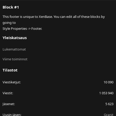
S
Block #1
This footer is unique to XenBase. You can edit all of these blocks by
going to
Style Properties -> Footer.
Yleiskatsaus
Lukemattomat
Viime toiminnot
Tilastot
Viestiketjut
10 090
Viestit
1 053 940
Jäsenet
5 623
Uusin jäsen
Granit