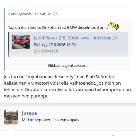
masseywasharris sanoi:
Tää on ihan hieno. Onkohan tuo BMW dieselmoottorilla
Land Rover 2.5, 2004, 4x4 – Kiertonet.fi
Päättyy 17.6.2026 18:30 - .
kiertonet.fi
Klikkaa laajentaaksesi...
Näytä liitetiedosto 168726
Jos tuo on "myöhännäisdieselöity" niin Fiat/Sofim tai
italialainen VMmotori voisi olla vaihtoehdot. Jos noin on
tehty niin Ducaton kone olisi ollut varmaan helpompi kun on
mekaaninen pumppu.
jusape
Mr Horsepower
KK Plus ADpack