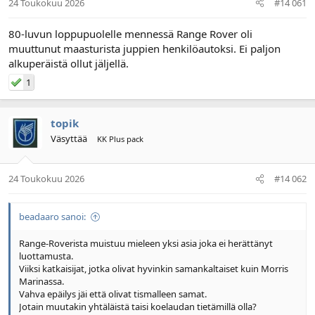
24 Toukokuu 2026
#14 061
n
ä
a
m
l
ä
80-luvun loppupuolelle mennessä Range Rover oli
o
ä
muuttunut maasturista juppien henkilöautoksi. Ei paljon
i
r
alkuperäistä ollut jäljellä.
t
ä
t
1
a
j
a
topik
Väsyttää
KK Plus pack
24 Toukokuu 2026
#14 062
beadaaro sanoi:
Range-Roverista muistuu mieleen yksi asia joka ei herättänyt
luottamusta.
Viiksi katkaisijat, jotka olivat hyvinkin samankaltaiset kuin Morris
Marinassa.
Vahva epäilys jäi että olivat tismalleen samat.
Jotain muutakin yhtäläistä taisi koelaudan tietämillä olla?