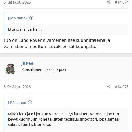
5 Kesäkuu 2026
#14 074
jip59 sanoi:
Että jo niin varhain.
Tuo on Land Roverin viimeinen itse suunnittelema ja
valmistama moottori. Lucaksen sähköohjattu.
JiiPee
Kansalainen
KK Plus pack
5 Kesäkuu 2026
#14 075
LPR sanoi:
Niitä Fiatteja oli jonkun verran. Oli 3,5 litrainen, varmaan jonkun
kevyt kuormurin kone tai sitten teollisuusmoottori, jopa samaa
sukuavkuin traktoreissa.