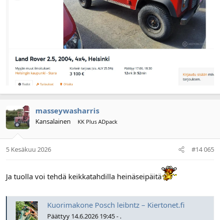
masseywasharris
Kansalainen
KK Plus ADpack
5 Kesäkuu 2026
#14 065
Ja tuolla voi tehdä keikkatahdilla heinäseipäitä
Kuorimakone Posch leibntz – Kiertonet.fi
Päättyy 14.6.2026 19:45 - .