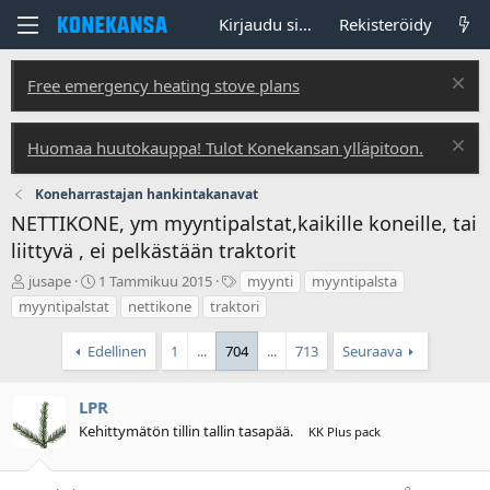
Kirjaudu sisään
Rekisteröidy
Free emergency heating stove plans
Huomaa huutokauppa! Tulot Konekansan ylläpitoon.
Koneharrastajan hankintakanavat
NETTIKONE, ym myyntipalstat,kaikille koneille, tai
liittyvä , ei pelkästään traktorit
V
A
T
jusape
1 Tammikuu 2015
myynti
myyntipalsta
i
l
u
myyntipalstat
nettikone
traktori
e
o
n
s
i
n
Edellinen
1
...
704
...
713
Seuraava
t
t
i
i
u
s
k
s
t
LPR
e
p
e
Kehittymätön tillin tallin tasapää.
KK Plus pack
t
ä
e
j
i
t
u
v