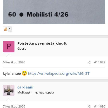
1
Poistettu pyynnöstä klugft
P
Guest
6 Kesäkuu 2026
#14 079
kylä lähtee
https://en.wikipedia.org/wiki/MG_ZT
cardaani
Mulkwisti
KK Plus ADpack
7 Kesäkuu 2026
#14 080