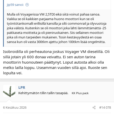
jip59 sanoi:
Mulla oli Voyagerissa VM 2,5TDI eikä siitä voinut pahaa sanoa.
Vaikka se oli kaikkien parjaama huono moottori kun se oli
työntötankomalli erillisillä kansilla ja silti commonrail ja ölyvuotoja
joka välistä. Kuitenkin se oli moottori joka lähti lämmittämättä -25
pakkaseta moitteita ja oli pieniruokainen. Siis sellainen moottori
joka oli mun tarpeiden mukainen. Tosin kestävyydestä en osaa
sanoa kun oli vasta 300tkm ajettu johon 100tkm lisää ongelmitta.
Isobroidilla oli perheautona joskus Voyager VM dieselillä. Oli
sillä jotain yli 600 donaa veivattu. Ei sen auton tarina
moottorin huonouteen päättynyt. Loput autosta alkoi olla
melko lailla loppu. Useamman vuoden sillä ajoi. Ruoste sen
lopulta vei.
LPR
Kehittymätön tillin tallin tasapää.
KK Plus pack
6 Kesäkuu 2026
#14 078