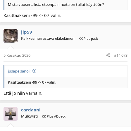
Mistä vuosimallista eteenpäin noita on tullut käyttöön?
Käsittääkseni -99 -> 07 välin.
jip59
Kaikkea harrastava eläkeläinen
KK Plus pack
5 Kesäkuu 2026
#14 073
jusape sanoi:
Käsittääkseni -99 -> 07 välin.
Että jo niin varhain.
cardaani
Mulkwisti
KK Plus ADpack