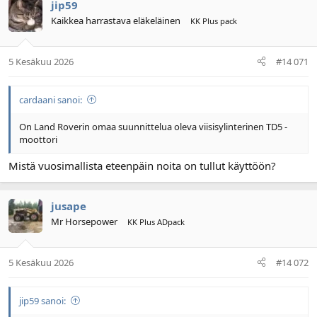
jip59
Kaikkea harrastava eläkeläinen
KK Plus pack
5 Kesäkuu 2026
#14 071
cardaani sanoi:
On Land Roverin omaa suunnittelua oleva viisisylinterinen TD5 -
moottori
Mistä vuosimallista eteenpäin noita on tullut käyttöön?
jusape
Mr Horsepower
KK Plus ADpack
5 Kesäkuu 2026
#14 072
jip59 sanoi: