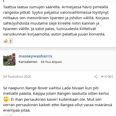
Taattua laatua sumujen saarelta. Armeijassa hävis pimeällä
rangesta pitkät. Syyksi paljastui valonvaihtimessa löystynyt
niittaaus sen messinkisen lipareen ja johdon välillä. Korjaus
sähköjohdosta muutama säije kireelle niitin kannan ja
lipareen välille. Ja valot palas, luovuudesta kiittelivät
varuskunnan korjaamolta, auton palattua juuan korvesta.
2
masseywasharris
Kansalainen
KK Plus ADpack
24 Toukokuu 2026
#14 063
Se naapurin Range Rover vaihtui Lada Nivaan kun piti
metsälle päästä. Kaippa jotain Rangen laadusta sitten kertoi
. Ei ihan persaukinen kaveri kuitenkaan ole. Mut sen
verran persaukinen kaiketi ettei Rangea ollut varaa määränsä
enempää pitää.