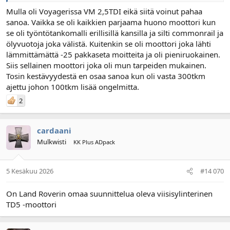
Mulla oli Voyagerissa VM 2,5TDI eikä siitä voinut pahaa
sanoa. Vaikka se oli kaikkien parjaama huono moottori kun
se oli työntötankomalli erillisillä kansilla ja silti commonrail ja
ölyvuotoja joka välistä. Kuitenkin se oli moottori joka lähti
lämmittämättä -25 pakkaseta moitteita ja oli pieniruokainen.
Siis sellainen moottori joka oli mun tarpeiden mukainen.
Tosin kestävyydestä en osaa sanoa kun oli vasta 300tkm
ajettu johon 100tkm lisää ongelmitta.
2
cardaani
Mulkwisti
KK Plus ADpack
5 Kesäkuu 2026
#14 070
On Land Roverin omaa suunnittelua oleva viisisylinterinen
TD5 -moottori