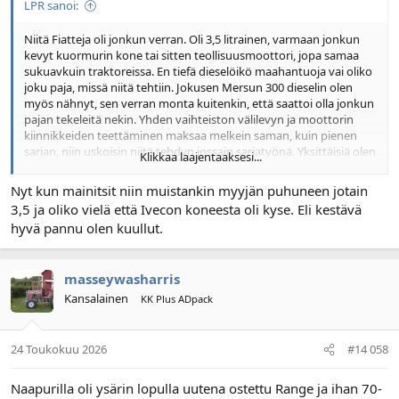
LPR sanoi:
Niitä Fiatteja oli jonkun verran. Oli 3,5 litrainen, varmaan jonkun
kevyt kuormurin kone tai sitten teollisuusmoottori, jopa samaa
sukuavkuin traktoreissa. En tiefä dieselöikö maahantuoja vai oliko
joku paja, missä niitä tehtiin. Jokusen Mersun 300 dieselin olen
myös nähnyt, sen verran monta kuitenkin, että saattoi olla jonkun
pajan tekeleitä nekin. Yhden vaihteiston välilevyn ja moottorin
kiinnikkeiden teettäminen maksaa melkein saman, kuin pienen
sarjan, niin uskoisin niitä tehdyn jossain sarjatyönä. Yksittäisiä olen
Klikkaa laajentaaksesi...
sitten nähnyt/kuullut Valmetin 411:lla ja Perkinsillä sekä jollain
Datsun-Nissanilla ainakin.
Nyt kun mainitsit niin muistankin myyjän puhuneen jotain
3,5 ja oliko vielä että Ivecon koneesta oli kyse. Eli kestävä
hyvä pannu olen kuullut.
masseywasharris
Kansalainen
KK Plus ADpack
24 Toukokuu 2026
#14 058
Naapurilla oli ysärin lopulla uutena ostettu Range ja ihan 70-