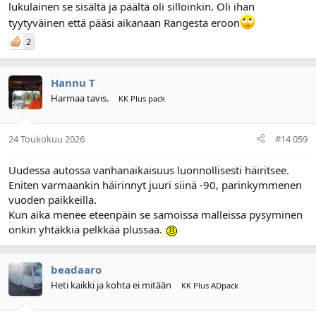
lukulainen se sisältä ja päältä oli silloinkin. Oli ihan
tyytyväinen että pääsi aikanaan Rangesta eroon
2
Hannu T
Harmaa tavis.
KK Plus pack
24 Toukokuu 2026
#14 059
Uudessa autossa vanhanaikaisuus luonnollisesti häiritsee.
Eniten varmaankin häirinnyt juuri siinä -90, parinkymmenen
vuoden paikkeilla.
Kun aika menee eteenpäin se samoissa malleissa pysyminen
onkin yhtäkkiä pelkkää plussaa.
beadaaro
Heti kaikki ja kohta ei mitään
KK Plus ADpack