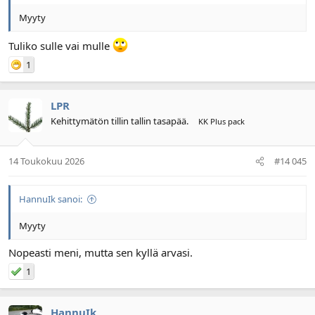
Myyty
Tuliko sulle vai mulle
1
LPR
Kehittymätön tillin tallin tasapää.
KK Plus pack
14 Toukokuu 2026
#14 045
HannuIk sanoi:
Myyty
Nopeasti meni, mutta sen kyllä arvasi.
1
HannuIk