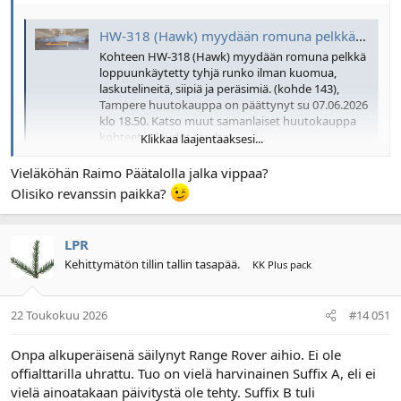
HW-318 (Hawk) myydään romuna pelkkä loppuunkäytetty tyhjä runko ilman kuomua, laskutelineitä, siipiä ja peräsimiä. (kohde 143), Tampere | Huutokaupat.com
Kohteen HW-318 (Hawk) myydään romuna pelkkä
loppuunkäytetty tyhjä runko ilman kuomua,
laskutelineitä, siipiä ja peräsimiä. (kohde 143),
Tampere huutokauppa on päättynyt su 07.06.2026
klo 18.50. Katso muut samanlaiset huutokauppa
kohteet ja löydöt sivulta!
Klikkaa laajentaaksesi...
huutokaupat.com
Vieläköhän Raimo Päätalolla jalka vippaa?
Olisiko revanssin paikka?
LPR
Kehittymätön tillin tallin tasapää.
KK Plus pack
22 Toukokuu 2026
#14 051
Onpa alkuperäisenä säilynyt Range Rover aihio. Ei ole
offialttarilla uhrattu. Tuo on vielä harvinainen Suffix A, eli ei
vielä ainoatakaan päivitystä ole tehty. Suffix B tuli