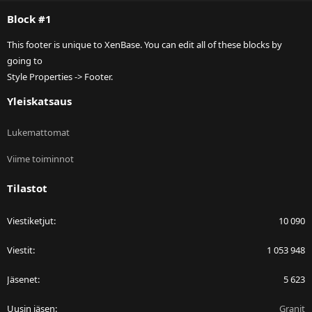
S
Block #1
This footer is unique to XenBase. You can edit all of these blocks by
going to
Style Properties -> Footer.
Yleiskatsaus
Lukemattomat
Viime toiminnot
Tilastot
Viestiketjut
10 090
Viestit
1 053 948
Jäsenet
5 623
Uusin jäsen
Granit