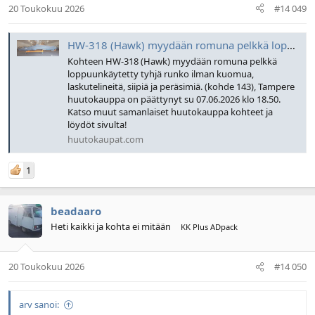
20 Toukokuu 2026
#14 049
HW-318 (Hawk) myydään romuna pelkkä loppuunkäytetty tyhjä runko ilman kuomua, laskutelineitä, siipiä ja peräsimiä. (kohde 143), Tampere | Huutokaupat.com
Kohteen HW-318 (Hawk) myydään romuna pelkkä
loppuunkäytetty tyhjä runko ilman kuomua,
laskutelineitä, siipiä ja peräsimiä. (kohde 143), Tampere
huutokauppa on päättynyt su 07.06.2026 klo 18.50.
Katso muut samanlaiset huutokauppa kohteet ja
löydöt sivulta!
huutokaupat.com
1
beadaaro
Heti kaikki ja kohta ei mitään
KK Plus ADpack
20 Toukokuu 2026
#14 050
arv sanoi: