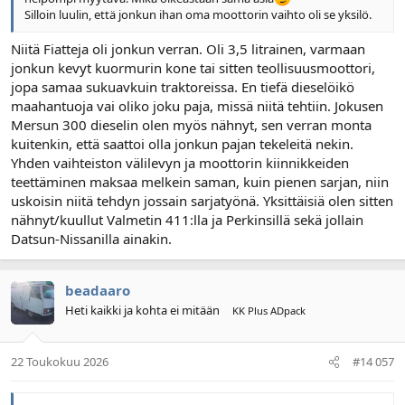
Silloin luulin, että jonkun ihan oma moottorin vaihto oli se yksilö.
Niitä Fiatteja oli jonkun verran. Oli 3,5 litrainen, varmaan
jonkun kevyt kuormurin kone tai sitten teollisuusmoottori,
jopa samaa sukuavkuin traktoreissa. En tiefä dieselöikö
maahantuoja vai oliko joku paja, missä niitä tehtiin. Jokusen
Mersun 300 dieselin olen myös nähnyt, sen verran monta
kuitenkin, että saattoi olla jonkun pajan tekeleitä nekin.
Yhden vaihteiston välilevyn ja moottorin kiinnikkeiden
teettäminen maksaa melkein saman, kuin pienen sarjan, niin
uskoisin niitä tehdyn jossain sarjatyönä. Yksittäisiä olen sitten
nähnyt/kuullut Valmetin 411:lla ja Perkinsillä sekä jollain
Datsun-Nissanilla ainakin.
beadaaro
Heti kaikki ja kohta ei mitään
KK Plus ADpack
22 Toukokuu 2026
#14 057