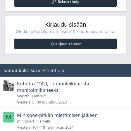
Rekisteröidy
Kirjaudu sisään
Oletko jo Konekansan jäsen? Kirjaudu sisään tästä.
Kirjaudu sisään
Samankaltaisia viestiketjuja
Kubota F1900, ruohonleikkurista
monitoimikoneeksi
Sworth
Härvelit
Viestejä
5
30 Joulukuu 2020
Minikone-pitkän miettimisen jälkeen
M
minipillari
Härvelit
Viestejä
164
18 Tammikuu 2024