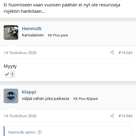
Ei huomiseen vaan vuosien päähän ei nyt ole resursseja
rojektin hankitaan...
HannuIk
Kansalainen
KK Plus pack
14 Toukokuu 2026
#14 043
Myyty
1
klappi
väljää vähän joka paikassa
KK Plus ADpack
14 Toukokuu 2026
#14 044
HannuIk sanoi: