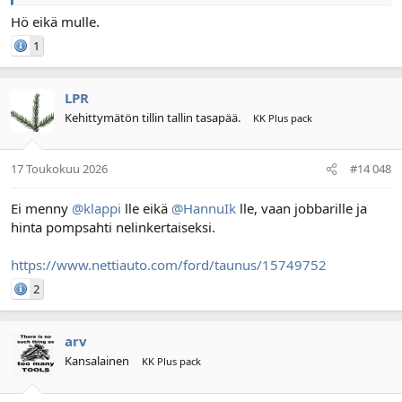
Hö eikä mulle.
1
LPR
Kehittymätön tillin tallin tasapää.
KK Plus pack
17 Toukokuu 2026
#14 048
Ei menny
@klappi
lle eikä
@HannuIk
lle, vaan jobbarille ja
hinta pompsahti nelinkertaiseksi.
https://www.nettiauto.com/ford/taunus/15749752
2
arv
Kansalainen
KK Plus pack