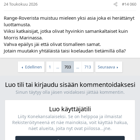
24 Toukokuu 2026
#14 060
Range-Roverista muistuu mieleen yksi asia joka ei herättänyt
luottamusta.
Viiksi katkaisijat, jotka olivat hyvinkin samankaltaiset kuin
Morris Marinassa.
Vahva epäilys jäi että olivat tismalleen samat.
Jotain muutakin yhtäläistä taisi koelaudan tietämillä olla?
Edellinen
1
...
703
...
713
Seuraava
Luo tili tai kirjaudu sisään kommentoidaksesi
Sinun täytyy olla jäsen voidaksesi jättää kommentin.
Luo käyttäjätili
Liity Konekansalaiseksi. Se on helppoa ja ilmaista!
Rekisteröityneenä et näe mainoksia, voit käyttää hakua,
näet alueita, joita nyt ovat piilossa...jne.