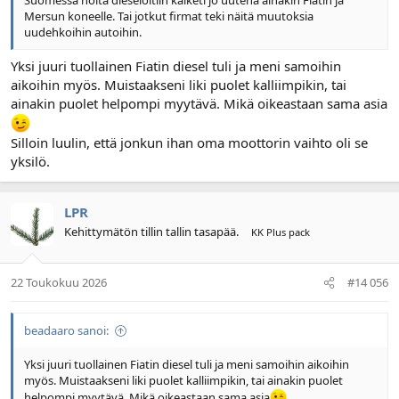
Suomessa noita dieselöitiin kaiketi jo uutena ainakin Fiatin ja
Mersun koneelle. Tai jotkut firmat teki näitä muutoksia
uudehkoihin autoihin.
Yksi juuri tuollainen Fiatin diesel tuli ja meni samoihin
aikoihin myös. Muistaakseni liki puolet kalliimpikin, tai
ainakin puolet helpompi myytävä. Mikä oikeastaan sama asia
Silloin luulin, että jonkun ihan oma moottorin vaihto oli se
yksilö.
LPR
Kehittymätön tillin tallin tasapää.
KK Plus pack
22 Toukokuu 2026
#14 056
beadaaro sanoi:
Yksi juuri tuollainen Fiatin diesel tuli ja meni samoihin aikoihin
myös. Muistaakseni liki puolet kalliimpikin, tai ainakin puolet
helpompi myytävä. Mikä oikeastaan sama asia