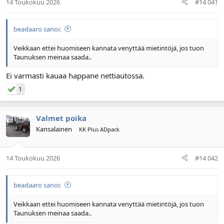
14 Toukokuu 2026
#14 041
n
ä
a
m
l
ä
beadaaro sanoi:
o
ä
i
r
t
ä
Veikkaan ettei huomiseen kannata venyttää mietintöjä, jos tuon
t
Taunuksen meinaa saada..
a
j
Ei varmasti kauaa happane nettiautossa.
a
1
Valmet poika
Kansalainen
KK Plus ADpack
14 Toukokuu 2026
#14 042
beadaaro sanoi:
Veikkaan ettei huomiseen kannata venyttää mietintöjä, jos tuon
Taunuksen meinaa saada..