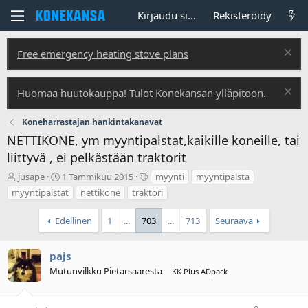
Kirjaudu sisään
Rekisteröidy
Free emergency heating stove plans
Huomaa huutokauppa! Tulot Konekansan ylläpitoon.
Koneharrastajan hankintakanavat
NETTIKONE, ym myyntipalstat,kaikille koneille, tai
liittyvä , ei pelkästään traktorit
V
A
T
jusape
1 Tammikuu 2015
myynti
myyntipalsta
i
l
u
myyntipalstat
nettikone
traktori
e
o
n
s
i
n
Edellinen
1
...
703
...
713
Seuraava
t
t
i
i
u
s
k
s
t
pajs
e
p
e
Mutunvilkku Pietarsaaresta
KK Plus ADpack
t
ä
e
j
i
t
u
v