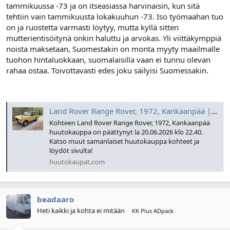
tammikuussa -73 ja on itseasiassa harvinaisin, kun sitä
tehtiin vain tammikuusta lokakuuhun -73. Iso työmaahan tuo
on ja ruostetta varmasti löytyy, mutta kyllä sitten
mutterientisöitynä onkin haluttu ja arvokas. Yli viittäkymppiä
noista maksetaan, Suomestakin on monta myyty maailmalle
tuohon hintaluokkaan, suomalaisilla vaan ei tunnu olevan
rahaa ostaa. Toivottavasti edes joku säilyisi Suomessakin.
Land Rover Range Rover, 1972, Kankaanpää | Huutokaupat.com
Kohteen Land Rover Range Rover, 1972, Kankaanpää
huutokauppa on päättynyt la 20.06.2026 klo 22.40.
Katso muut samanlaiset huutokauppa kohteet ja
löydöt sivulta!
huutokaupat.com
beadaaro
Heti kaikki ja kohta ei mitään
KK Plus ADpack