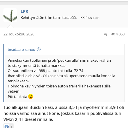
LPR
Kehittymätön tillin tallin tasapää.
KK Plus pack
22 Toukokuu 2026
#14 053
beadaaro sanoi:
Viimeksi kun tuollainen ja oli "peukun alla" niin maksoi vähän
toistakymmentä tuhatta markkaa.
Oli suunnilleen v-1988 ja auto taisi olla -72-74
Ihan siisti ja ehjä v8 . Olikos näita alkuperäisenä muulla koneella
tarjollakaan?
Hölmönä kävin yhden toisen auton trailerilla hakemassa sillä
vetäen.
Piti tankata
Tuo alkujaan Buickin kasi, alussa 3,5 l ja myöhemmin 3,9 l oli
noissa vanhoissa ainut kone. Joskus kasarin puolivälissä tuli
VM:n 2,4 l diesel rinnalle.
1