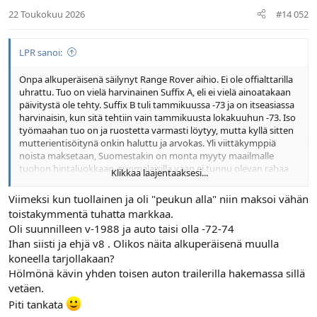
22 Toukokuu 2026
#14 052
LPR sanoi:
Onpa alkuperäisenä säilynyt Range Rover aihio. Ei ole offialttarilla
uhrattu. Tuo on vielä harvinainen Suffix A, eli ei vielä ainoatakaan
päivitystä ole tehty. Suffix B tuli tammikuussa -73 ja on itseasiassa
harvinaisin, kun sitä tehtiin vain tammikuusta lokakuuhun -73. Iso
työmaahan tuo on ja ruostetta varmasti löytyy, mutta kyllä sitten
mutterientisöitynä onkin haluttu ja arvokas. Yli viittäkymppiä
noista maksetaan, Suomestakin on monta myyty maailmalle
tuohon hintaluokkaan, suomalaisilla vaan ei tunnu olevan rahaa
Klikkaa laajentaaksesi...
ostaa. Toivottavasti edes joku säilyisi Suomessakin.
Viimeksi kun tuollainen ja oli "peukun alla" niin maksoi vähän
toistakymmentä tuhatta markkaa.
Oli suunnilleen v-1988 ja auto taisi olla -72-74
Land Rover Range Rover, 1972, Kankaanpää | Huutokaupat.com
Ihan siisti ja ehjä v8 . Olikos näita alkuperäisenä muulla
Kohteen Land Rover Range Rover, 1972,
koneella tarjollakaan?
Kankaanpää huutokauppa on päättynyt la
20.06.2026 klo 22.40. Katso muut samanlaiset
Hölmönä kävin yhden toisen auton trailerilla hakemassa sillä
huutokauppa kohteet ja löydöt sivulta!
vetäen.
huutokaupat.com
Piti tankata