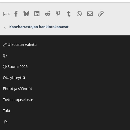
Facebook
Bluesky
LinkedIn
Reddit
Pinterest
Tumblr
WhatsApp
Sähköposti
Linkki
Jaa:
Koneharrastajan hankintakanavat
Ulkoasun valinta
Suomi 2025
Ota yhteyttä
Ehdot ja säännöt
Tietosuojaseloste
Tuki
R
S