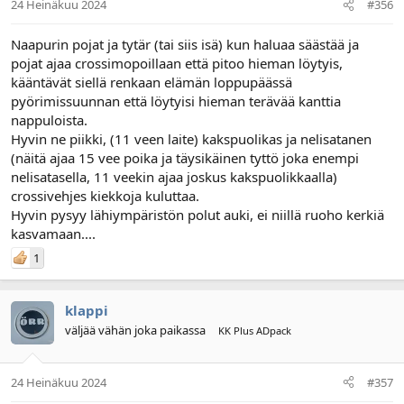
24 Heinäkuu 2024
#356
Naapurin pojat ja tytär (tai siis isä) kun haluaa säästää ja
pojat ajaa crossimopoillaan että pitoo hieman löytyis,
kääntävät siellä renkaan elämän loppupäässä
pyörimissuunnan että löytyisi hieman terävää kanttia
nappuloista.
Hyvin ne piikki, (11 veen laite) kakspuolikas ja nelisatanen
(näitä ajaa 15 vee poika ja täysikäinen tyttö joka enempi
nelisatasella, 11 veekin ajaa joskus kakspuolikkaalla)
crossivehjes kiekkoja kuluttaa.
Hyvin pysyy lähiympäristön polut auki, ei niillä ruoho kerkiä
kasvamaan....
1
klappi
väljää vähän joka paikassa
KK Plus ADpack
24 Heinäkuu 2024
#357