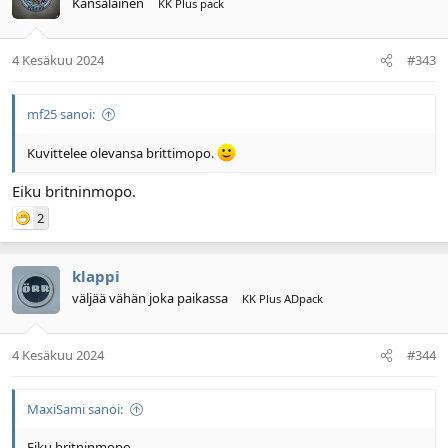
Kansalainen
KK Plus pack
4 Kesäkuu 2024
#343
mf25 sanoi:
Kuvittelee olevansa brittimopo.
Eiku britninmopo.
2
klappi
väljää vähän joka paikassa
KK Plus ADpack
4 Kesäkuu 2024
#344
MaxiSami sanoi:
Eiku britninmopo.