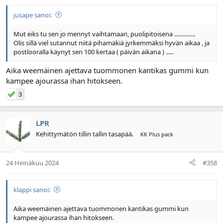
jusape sanoi:
Mut eiks tu sen jo mennyt vaihtamaan, puolipitoisena ..............
Olis sillä viel sutannut niitä pihamäkiä jyrkemmäksi hyvän aikaa , ja
postlooralla käynyt sen 100 kertaa ( päivän aikana ) .....
Aika weemäinen ajettava tuommonen kantikas gummi kun
kampee ajourassa ihan hitokseen.
3
LPR
Kehittymätön tillin tallin tasapää.
KK Plus pack
24 Heinäkuu 2024
#358
klappi sanoi:
Aika weemäinen ajettava tuommonen kantikas gummi kun
kampee ajourassa ihan hitokseen.