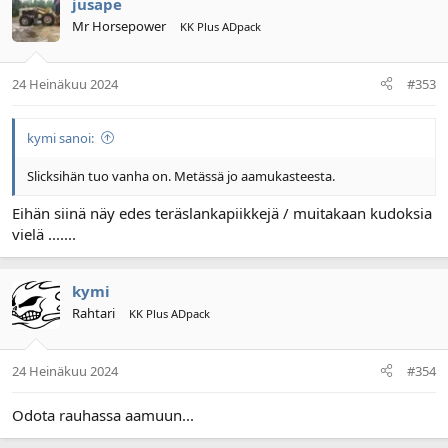
jusape
Mr Horsepower
KK Plus ADpack
24 Heinäkuu 2024
#353
kymi sanoi:
Slicksihän tuo vanha on. Metässä jo aamukasteesta.
Eihän siinä näy edes teräslankapiikkejä / muitakaan kudoksia
vielä .......
kymi
Rahtari
KK Plus ADpack
24 Heinäkuu 2024
#354
Odota rauhassa aamuun...