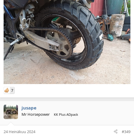
7
jusape
Mr Horsepower
KK Plus ADpack
24 Heinäkuu 2024
#349