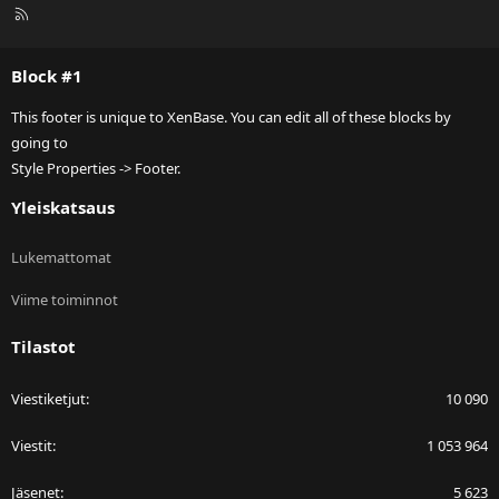
R
S
S
Block #1
This footer is unique to XenBase. You can edit all of these blocks by
going to
Style Properties -> Footer.
Yleiskatsaus
Lukemattomat
Viime toiminnot
Tilastot
Viestiketjut
10 090
Viestit
1 053 964
Jäsenet
5 623