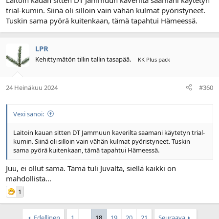
Laitoin kauan sitten DT Jammuun kaverilta saamani käytetyn
trial-kumin. Siinä oli silloin vain vähän kulmat pyöristyneet.
Tuskin sama pyörä kuitenkaan, tämä tapahtui Hämeessä.
LPR
Kehittymätön tillin tallin tasapää.
KK Plus pack
24 Heinäkuu 2024
#360
Vexi sanoi:
Laitoin kauan sitten DT Jammuun kaverilta saamani käytetyn trial-
kumin. Siinä oli silloin vain vähän kulmat pyöristyneet. Tuskin
sama pyörä kuitenkaan, tämä tapahtui Hämeessä.
Juu, ei ollut sama. Tämä tuli Juvalta, siellä kaikki on
mahdollista...
1
Edellinen
1
...
18
19
20
21
Seuraava