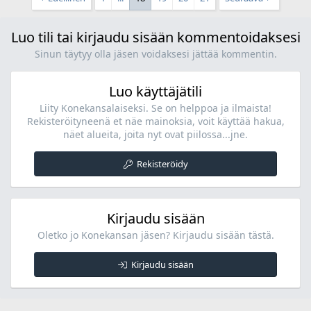
Luo tili tai kirjaudu sisään kommentoidaksesi
Sinun täytyy olla jäsen voidaksesi jättää kommentin.
Luo käyttäjätili
Liity Konekansalaiseksi. Se on helppoa ja ilmaista!
Rekisteröityneenä et näe mainoksia, voit käyttää hakua,
näet alueita, joita nyt ovat piilossa...jne.
Rekisteröidy
Kirjaudu sisään
Oletko jo Konekansan jäsen? Kirjaudu sisään tästä.
Kirjaudu sisään