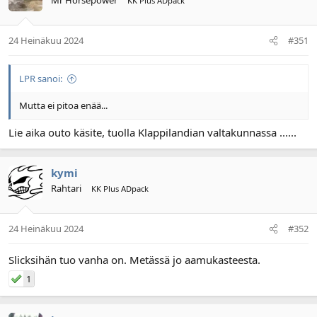
KK Plus ADpack
24 Heinäkuu 2024
#351
LPR sanoi:
Mutta ei pitoa enää...
Lie aika outo käsite, tuolla Klappilandian valtakunnassa ......
kymi
Rahtari
KK Plus ADpack
24 Heinäkuu 2024
#352
Slicksihän tuo vanha on. Metässä jo aamukasteesta.
1