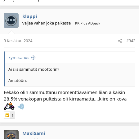
l
ä
o
ä
klappi
i
r
t
ä
väljää vähän joka paikassa
KK Plus ADpack
t
a
j
3 Kesäkuu 2024
#342
a
kymi sanoi:
Ai siis sammutit moottorin?
Amatööri.
Eekäkö olin sammuttanu momenttiavaimen liian aikaisin
28,5% venakopan pulteista oli kirraamatta....kiire on kova
1
MaxiSami