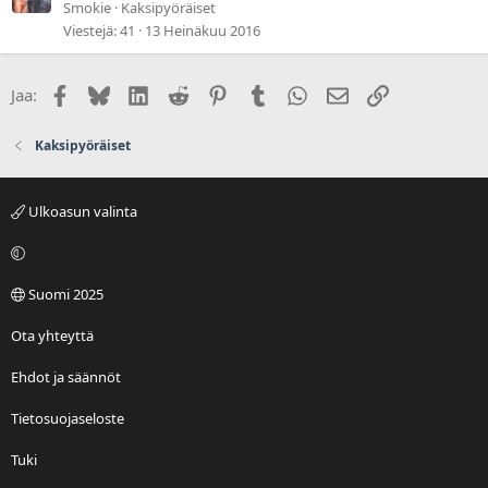
Smokie
Kaksipyöräiset
Viestejä
41
13 Heinäkuu 2016
Facebook
Bluesky
LinkedIn
Reddit
Pinterest
Tumblr
WhatsApp
Sähköposti
Linkki
Jaa:
Kaksipyöräiset
Ulkoasun valinta
Suomi 2025
Ota yhteyttä
Ehdot ja säännöt
Tietosuojaseloste
Tuki