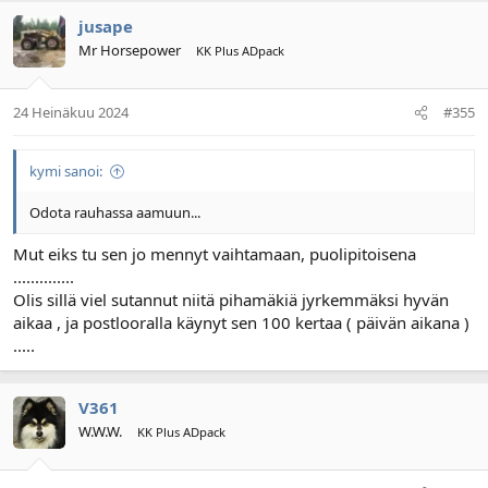
jusape
Mr Horsepower
KK Plus ADpack
24 Heinäkuu 2024
#355
kymi sanoi:
Odota rauhassa aamuun...
Mut eiks tu sen jo mennyt vaihtamaan, puolipitoisena
..............
Olis sillä viel sutannut niitä pihamäkiä jyrkemmäksi hyvän
aikaa , ja postlooralla käynyt sen 100 kertaa ( päivän aikana )
.....
V361
W.W.W.
KK Plus ADpack