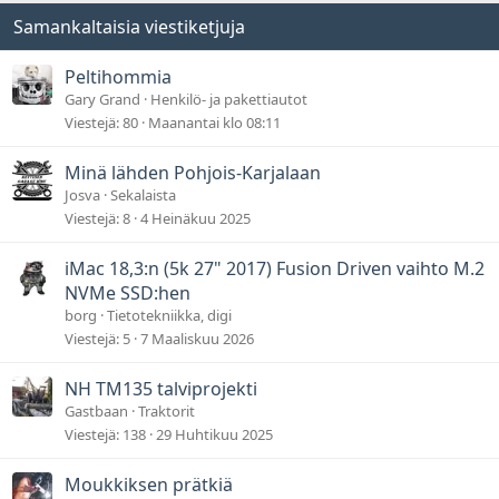
Samankaltaisia viestiketjuja
Peltihommia
Gary Grand
Henkilö- ja pakettiautot
Viestejä
80
Maanantai klo 08:11
Minä lähden Pohjois-Karjalaan
Josva
Sekalaista
Viestejä
8
4 Heinäkuu 2025
iMac 18,3:n (5k 27" 2017) Fusion Driven vaihto M.2
NVMe SSD:hen
borg
Tietotekniikka, digi
Viestejä
5
7 Maaliskuu 2026
NH TM135 talviprojekti
Gastbaan
Traktorit
Viestejä
138
29 Huhtikuu 2025
Moukkiksen prätkiä