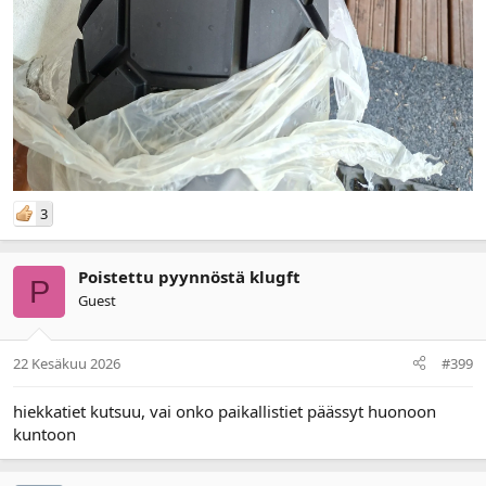
3
Poistettu pyynnöstä klugft
P
Guest
22 Kesäkuu 2026
#399
hiekkatiet kutsuu, vai onko paikallistiet päässyt huonoon
kuntoon