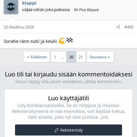
klappi
väljää vähän joka paikassa
KK Plus ADpack
22 Kesäkuu 2026
#400
Soratie ränn sutii ja keulii
Edellinen
1
...
20
21
Seuraava
Luo tili tai kirjaudu sisään kommentoidaksesi
Sinun täytyy olla jäsen voidaksesi jättää kommentin.
Luo käyttäjätili
Liity Konekansalaiseksi. Se on helppoa ja ilmaista!
Rekisteröityneenä et näe mainoksia, voit käyttää hakua,
näet alueita, joita nyt ovat piilossa...jne.
Rekisteröidy