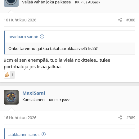
väljää vähän joka paikassa
KK Plus ADpack
16 Huhtikuu 2026
#388
beadaaro sanoi:
Onko tarvinnut jatkaa takahaarukkaa vielä lisää?
9cm ei sen enempää, tuolla vielä nokittelee...tulee
piirtohaluja jos lisää jatkaa.
1
MaxiSami
Kansalainen
KK Plus pack
16 Huhtikuu 2026
#389
a.tikkanen sanoi: