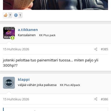
7
1
a.tikkanen
Kansalainen
KK Plus pack
15 Huhtikuu 2026
#385
jotenki pelottaa tuo painemittari tuossa... miten paljo yli
300hp??
klappi
väljää vähän joka paikassa
KK Plus ADpack
15 Huhtikuu 2026
#386