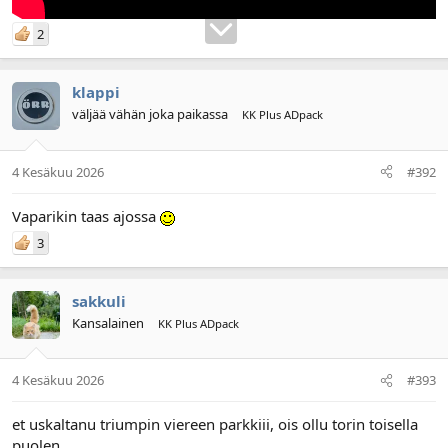
2
klappi
väljää vähän joka paikassa
KK Plus ADpack
4 Kesäkuu 2026
#392
Vaparikin taas ajossa
3
sakkuli
Kansalainen
KK Plus ADpack
4 Kesäkuu 2026
#393
et uskaltanu triumpin viereen parkkiii, ois ollu torin toisella
puolen