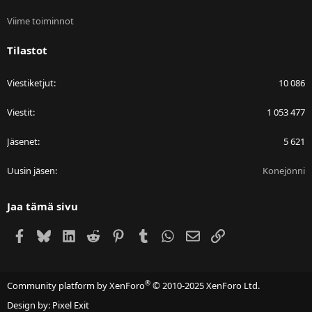
Viime toiminnot
Tilastot
Viestiketjut
10 086
Viestit
1 053 477
Jäsenet
5 621
Uusin jäsen
Konejönni
Jaa tämä sivu
Facebook
Bluesky
LinkedIn
Reddit
Pinterest
Tumblr
WhatsApp
Sähköposti
Linkki
®
Community platform by XenForo
© 2010-2025 XenForo Ltd.
Design by:
Pixel Exit