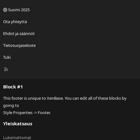
Suomi 2025
Ota yhteyttä
Ehdot ja säännöt
Tietosuojaseloste
Tuki
R
S
S
Block #1
This footer is unique to XenBase. You can edit all of these blocks by
going to
Style Properties -> Footer.
Yleiskatsaus
Lukemattomat