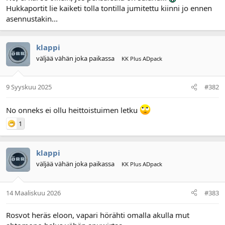
Hukkaportit lie kaiketi tolla tontilla jumitettu kiinni jo ennen
l
ä
o
ä
asennustakin...
i
r
t
ä
t
klappi
a
väljää vähän joka paikassa
KK Plus ADpack
j
a
9 Syyskuu 2025
#382
No onneks ei ollu heittoistuimen letku
1
klappi
väljää vähän joka paikassa
KK Plus ADpack
14 Maaliskuu 2026
#383
Rosvot heräs eloon, vapari hörähti omalla akulla mut