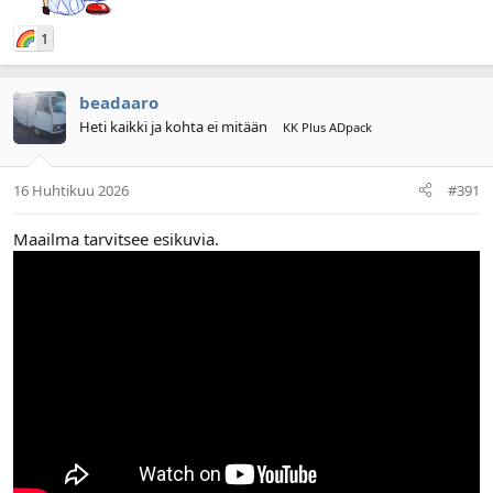
1
beadaaro
Heti kaikki ja kohta ei mitään
KK Plus ADpack
16 Huhtikuu 2026
#391
Maailma tarvitsee esikuvia.