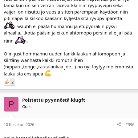
tämä kun on sen verran racevärkki niin ryyppyvipu sekä
vaijeri on riisuttu jo vuosia sitten parempaan käyttöön niin
piti näpeillä kiskoo kaasarin kyljestä sitä ryyppyliparetta
wauhti ei päätä huimannu ja etupyöräkin pysyi
alhaalla....kotia pääsin ja eikun ahtomopo persiin alle ja lisää
ränn
.
Olin just hommannu uuden tankkilaukun ahtomopoon ja
siirtäny wanhasta kaikki romut siihen
(nipparit,tonget,rautalankaa jne...) no nyt löytyy molemmista
laukuista ensiapua
2
Poistettu pyynnöstä klugft
P
Guest
10 Kesäkuu 2026
#396
onko kaasari kahdella vaijerilla