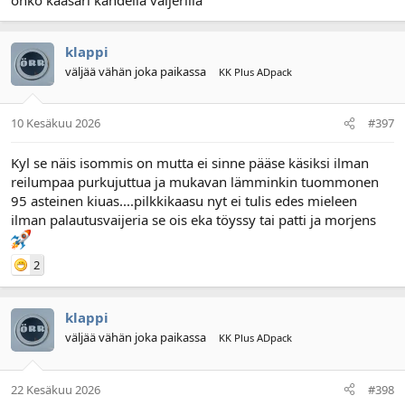
klappi
väljää vähän joka paikassa
KK Plus ADpack
10 Kesäkuu 2026
#397
Kyl se näis isommis on mutta ei sinne pääse käsiksi ilman
reilumpaa purkujuttua ja mukavan lämminkin tuommonen
95 asteinen kiuas....pilkkikaasu nyt ei tulis edes mieleen
ilman palautusvaijeria se ois eka töyssy tai patti ja morjens
2
klappi
väljää vähän joka paikassa
KK Plus ADpack
22 Kesäkuu 2026
#398