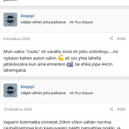
klappi
väljää vähän joka paikassa
KK Plus ADpack
4 Kesäkuu 2026
#394
Mun vakio "ruutu" oli varattu siinä oli joku uistinkoju....no
nykäsin kahen auton väliin
eli siis yhtä lähellä
jätskikioskia kun aina ennenkin
tai ehkä jopa 44cm
lähempänä.
klappi
väljää vähän joka paikassa
KK Plus ADpack
10 Kesäkuu 2026
#395
Vaparin kotimatka viimeset 20km olikin vähän normia
rauhallisempaa kun kaasuvaijeri päätti napsahtaa poikki, ja