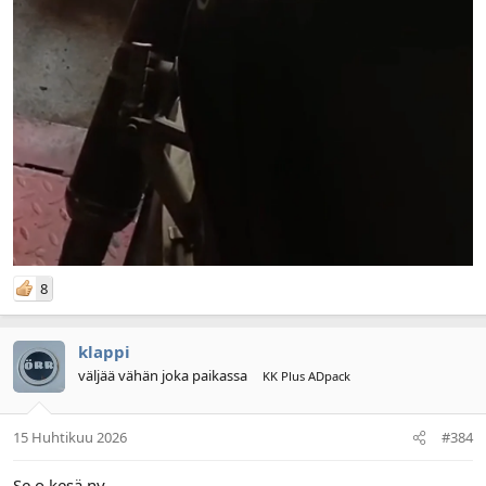
8
klappi
väljää vähän joka paikassa
KK Plus ADpack
15 Huhtikuu 2026
#384
Se o kesä ny.