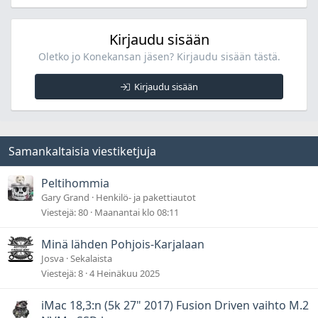
Kirjaudu sisään
Oletko jo Konekansan jäsen? Kirjaudu sisään tästä.
Kirjaudu sisään
Samankaltaisia viestiketjuja
Peltihommia
Gary Grand
Henkilö- ja pakettiautot
Viestejä
80
Maanantai klo 08:11
Minä lähden Pohjois-Karjalaan
Josva
Sekalaista
Viestejä
8
4 Heinäkuu 2025
iMac 18,3:n (5k 27" 2017) Fusion Driven vaihto M.2