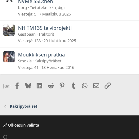
NVMe SSD:hen
borg
Tietotekniikka, digi
Viestejä
5
7 Maaliskuu 2026
NH TM135 talviprojekti
Gastbaan
Traktorit
Viestejä
138
29 Huhtikuu 2025
Moukkiksen prätkiä
Smokie
Kaksipyöräiset
Viestejä
41
13 Heinäkuu 2016
Facebook
Bluesky
LinkedIn
Reddit
Pinterest
Tumblr
WhatsApp
Sähköposti
Linkki
Jaa:
Kaksipyöräiset
Ulkoasun valinta