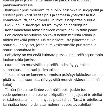
että en jaksa jos ei välttämättä ole pakko. Purkuohjeet
pähkinänkuoressa:
- Kylkipellit pois molemmilta puolin, etusokkelin suojapellit ja
eristeet pois, korit sisältä pois ja samassa yhteydessä tuo
ilmakanava irti, sähkömoduulin irrotus helpottaa purkua
- Ovi kiinni ja saranajouset irti, myös ne naruohjurit
- Kone kaadetaan takaseinälleen esmes jonkun filtin päälle
- Pohjalevyn alapuolella on kaksi neliön mallista reikää ja
niiden keskellä pyöreä. Näistä neliöreijistä pilkottaa tulva-
anturin kiinnitykset, joten niitä keskemmälle puristamalla
anturi ponnahtaa irti
- Pohjalevy on nyt enää kulmatolpissa kiinni, sekä aquastopin
luukun takia jumissa
- Etutolpat on muovisilla klipseillä, jotka löytyy noista
saranajousien naruohjurien takaa
- Takatolpissa on koneen saumoista präsätyt lukitukset, eli ne
pitää avata ja suoristaa (löytyy siitä muovin yläosasta nämä
kolot)
- Tämän jälkeen se lähtee vetämällä pois, joskin tuo
vedenpehmennin on pienellä klipsillä kiinni ja jos et irrotellut
virtalähdettä ennen niin nyt se pitää tehdä. Tässä irroitellessa
kannattaa huomioida, että molemmat poistovesiletkut