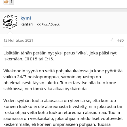
1
kymi
Rahtari
KK Plus ADpack
12 Huhtikuu 2021
#30
Lisätään tähän perään nyt yksi perus "vika", joka pääsi nyt
iskemään. Eli E15 tai E:15.
Vikakoodin syynä on vettä pohjakaukalossa ja kone pyörittää
vaikka 24/7 poistopumppua, samoin aquastop on
ohjelmallisesti täysin lukittu. Tuo ei tarvitse olla kuin kone
sähköissä, niin tämä vika alkaa öykkäröidä.
Veden syyhän tuolla alaosassa on yleensä se, että kun tuo
koneen luukku ei ole alareunasta tiivistetty, niin joku astia tai
roska ohjaa vettä kohti luukun etureunan alasaumaa. Tuolla
saumassa on vesikaukalo, joka ohjaa mahdolliset vuotovedet
keskemmälle, eli koneen umpinaiseen pohjaan. Tuossa