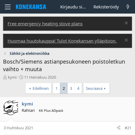
Kirjaudu sisään
Rekisteröidy
Free emergency heating stove plans
Huomaa huutokauppa! Tulot Konekansan ylläpitoon.
Sähkö ja elektroniikka
Bosch/Siemens astianpesukoneen poistoletkun
vaihto + muuta
V
A
kymi
11 Heinäkuu 2020
i
l
e
o
Edellinen
1
2
3
4
Seuraava
s
i
t
t
kymi
i
u
k
s
Rahtari
KK Plus ADpack
e
p
t
ä
j
i
3 Huhtikuu 2021
#21
u
v