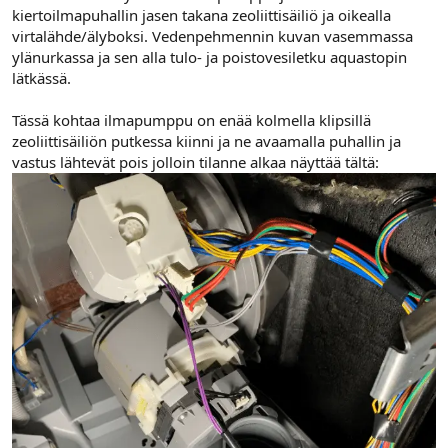
kiertoilmapuhallin jasen takana zeoliittisäiliö ja oikealla
virtalähde/älyboksi. Vedenpehmennin kuvan vasemmassa
ylänurkassa ja sen alla tulo- ja poistovesiletku aquastopin
lätkässä.
Tässä kohtaa ilmapumppu on enää kolmella klipsillä
zeoliittisäiliön putkessa kiinni ja ne avaamalla puhallin ja
vastus lähtevät pois jolloin tilanne alkaa näyttää tältä: