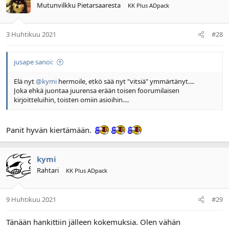
Mutunvilkku Pietarsaaresta
KK Plus ADpack
3 Huhtikuu 2021
#28
jusape sanoi:
Elä nyt
@kymi
hermoile, etkö sää nyt "vitsiä" ymmärtänyt....
Joka ehkä juontaa juurensa erään toisen foorumilaisen
kirjoitteluihin, toisten omiin asioihin....
Panit hyvän kiertämään.
kymi
Rahtari
KK Plus ADpack
9 Huhtikuu 2021
#29
Tänään hankittiin jälleen kokemuksia. Olen vähän