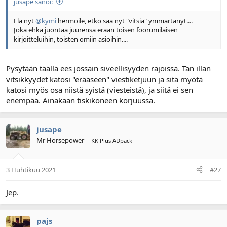
jusape sanoi:
Elä nyt
@kymi
hermoile, etkö sää nyt "vitsiä" ymmärtänyt....
Joka ehkä juontaa juurensa erään toisen foorumilaisen
kirjoitteluihin, toisten omiin asioihin....
Pysytään täällä ees jossain siveellisyyden rajoissa. Tän illan
vitsikkyydet katosi "erääseen" viestiketjuun ja sitä myötä
katosi myös osa niistä syistä (viesteistä), ja siitä ei sen
enempää. Ainakaan tiskikoneen korjuussa.
jusape
Mr Horsepower
KK Plus ADpack
3 Huhtikuu 2021
#27
Jep.
pajs