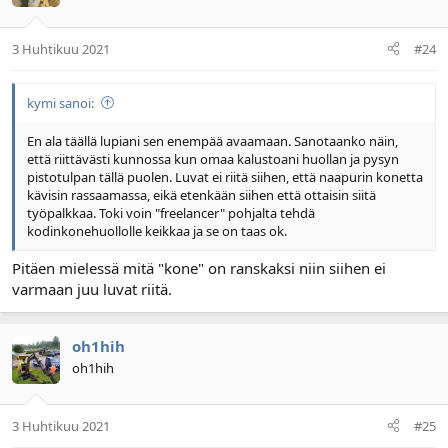
3 Huhtikuu 2021
#24
kymi sanoi:
En ala täällä lupiani sen enempää avaamaan. Sanotaanko näin,
että riittävästi kunnossa kun omaa kalustoani huollan ja pysyn
pistotulpan tällä puolen. Luvat ei riitä siihen, että naapurin konetta
kävisin rassaamassa, eikä etenkään siihen että ottaisin siitä
työpalkkaa. Toki voin "freelancer" pohjalta tehdä
kodinkonehuollolle keikkaa ja se on taas ok.
Pitäen mielessä mitä "kone" on ranskaksi niin siihen ei
varmaan juu luvat riitä.
oh1hih
oh1hih
3 Huhtikuu 2021
#25