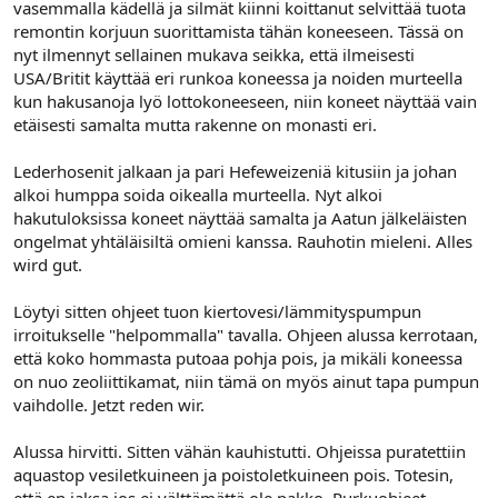
vasemmalla kädellä ja silmät kiinni koittanut selvittää tuota
remontin korjuun suorittamista tähän koneeseen. Tässä on
nyt ilmennyt sellainen mukava seikka, että ilmeisesti
USA/Britit käyttää eri runkoa koneessa ja noiden murteella
kun hakusanoja lyö lottokoneeseen, niin koneet näyttää vain
etäisesti samalta mutta rakenne on monasti eri.
Lederhosenit jalkaan ja pari Hefeweizeniä kitusiin ja johan
alkoi humppa soida oikealla murteella. Nyt alkoi
hakutuloksissa koneet näyttää samalta ja Aatun jälkeläisten
ongelmat yhtäläisiltä omieni kanssa. Rauhotin mieleni. Alles
wird gut.
Löytyi sitten ohjeet tuon kiertovesi/lämmityspumpun
irroitukselle "helpommalla" tavalla. Ohjeen alussa kerrotaan,
että koko hommasta putoaa pohja pois, ja mikäli koneessa
on nuo zeoliittikamat, niin tämä on myös ainut tapa pumpun
vaihdolle. Jetzt reden wir.
Alussa hirvitti. Sitten vähän kauhistutti. Ohjeissa puratettiin
aquastop vesiletkuineen ja poistoletkuineen pois. Totesin,