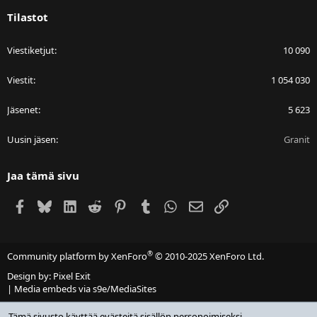
Tilastot
Viestiketjut
10 090
Viestit
1 054 030
Jäsenet
5 623
Uusin jäsen
Granit
Jaa tämä sivu
Facebook
Bluesky
LinkedIn
Reddit
Pinterest
Tumblr
WhatsApp
Sähköposti
Linkki
®
Community platform by XenForo
© 2010-2025 XenForo Ltd.
Design by:
Pixel Exit
|
Media embeds via s9e/MediaSites
Tämä sivusto käyttää evästeitä sisällön personoimiseksi,