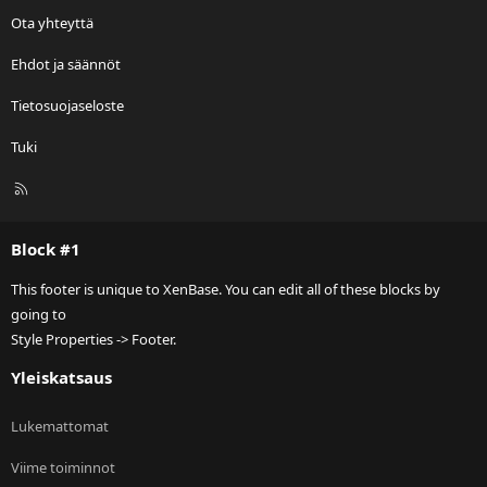
Ota yhteyttä
Ehdot ja säännöt
Tietosuojaseloste
Tuki
R
S
S
Block #1
This footer is unique to XenBase. You can edit all of these blocks by
going to
Style Properties -> Footer.
Yleiskatsaus
Lukemattomat
Viime toiminnot