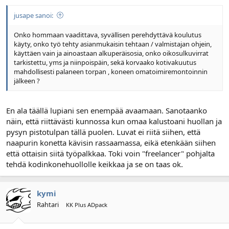
n
ä
a
m
jusape sanoi:
l
ä
o
ä
Onko hommaan vaadittava, syvällisen perehdyttävä koulutus
i
r
käyty, onko työ tehty asianmukaisin tehtaan / valmistajan ohjein,
t
ä
käyttäen vain ja ainoastaan alkuperäisosia, onko oikosulkuvirrat
t
tarkistettu, yms ja niinpoispäin, sekä korvaako kotivakuutus
a
mahdollisesti palaneen torpan , koneen omatoimiremontoinnin
j
jälkeen ?
a
En ala täällä lupiani sen enempää avaamaan. Sanotaanko
näin, että riittävästi kunnossa kun omaa kalustoani huollan ja
pysyn pistotulpan tällä puolen. Luvat ei riitä siihen, että
naapurin konetta kävisin rassaamassa, eikä etenkään siihen
että ottaisin siitä työpalkkaa. Toki voin "freelancer" pohjalta
tehdä kodinkonehuollolle keikkaa ja se on taas ok.
kymi
Rahtari
KK Plus ADpack