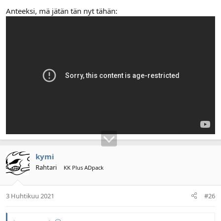
Anteeksi, mä jätän tän nyt tähän:
kymi
Rahtari
KK Plus ADpack
3 Huhtikuu 2021
#26