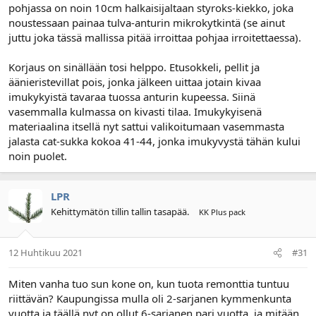
pohjassa on noin 10cm halkaisijaltaan styroks-kiekko, joka
noustessaan painaa tulva-anturin mikrokytkintä (se ainut
juttu joka tässä mallissa pitää irroittaa pohjaa irroitettaessa).
Korjaus on sinällään tosi helppo. Etusokkeli, pellit ja
äänieristevillat pois, jonka jälkeen uittaa jotain kivaa
imukykyistä tavaraa tuossa anturin kupeessa. Siinä
vasemmalla kulmassa on kivasti tilaa. Imukykyisenä
materiaalina itsellä nyt sattui valikoitumaan vasemmasta
jalasta cat-sukka kokoa 41-44, jonka imukyvystä tähän kului
noin puolet.
LPR
Kehittymätön tillin tallin tasapää.
KK Plus pack
12 Huhtikuu 2021
#31
Miten vanha tuo sun kone on, kun tuota remonttia tuntuu
riittävän? Kaupungissa mulla oli 2-sarjanen kymmenkunta
vuotta ja täällä nyt on ollut 6-sarjanen pari vuotta, ja mitään