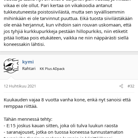
vikaa ei ole ollut. Pari kertaa on vikakoodia antanut
tukkeutuneesta poistosiivilästä, mutta sen syvällisemmin
mihinkään ei ole tarvinnut puuttua. Eikä tuosta siivilästäkään
ole enää herjannut, kun vihdoin sain rouvan uskomaan, että
jos tyhjiä kurkkupurkkeja pestään hillopurkiks, niin etiketit
pitää liottaa pois etukäteen, vaikka ne niin näppärästi siellä
koneessakin lähtisi.
kymi
Rahtari
KK Plus ADpack
12 Huhtikuu 2021
#32
Kuukauden vajaa 8 vuotta vanha kone, enkä nyt sanoisi että
remppaa riittää.
Tähän mennessä tehty:
- E:15 joskus kauan sitten, joka oli tulva luukun raosta
- saranajouset, jotka on tuossa koneessa tunnustamaton