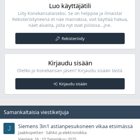
Luo käyttäjätili
Liity Konekansalaiseksi. Se on helppoa ja ilmaista!
Rekisteröityneenä et näe mainoksia, voit käyttää hakua,
näet alueita, joita nyt ovat piilossa...jne.
Rekisteröidy
Kirjaudu sisään
Oletko jo Konekansan jäsen? Kirjaudu sisään tästä.
Kirjaudu sisään
Samankaltaisia viestiketjuja
Siemens 3in1 astianpesukoneen vikaa etsimässä
J
Jaakkopetteri
Sähkö ja elektroniikka
Viestejä
16
10 Tammikuu 2025