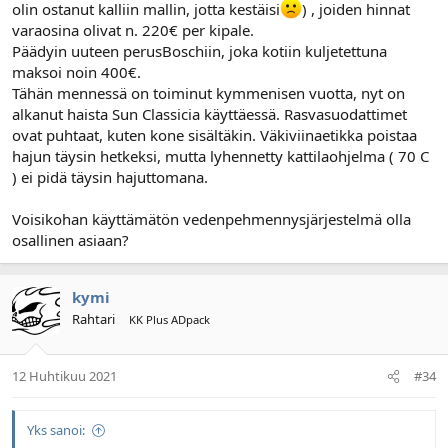
olin ostanut kalliin mallin, jotta kestäisi
) , joiden hinnat
varaosina olivat n. 220€ per kipale.
Päädyin uuteen perusBoschiin, joka kotiin kuljetettuna
maksoi noin 400€.
Tähän mennessä on toiminut kymmenisen vuotta, nyt on
alkanut haista Sun Classicia käyttäessä. Rasvasuodattimet
ovat puhtaat, kuten kone sisältäkin. Väkiviinaetikka poistaa
hajun täysin hetkeksi, mutta lyhennetty kattilaohjelma ( 70 C
) ei pidä täysin hajuttomana.
Voisikohan käyttämätön vedenpehmennysjärjestelmä olla
osallinen asiaan?
kymi
Rahtari
KK Plus ADpack
12 Huhtikuu 2021
#34
Yks sanoi: