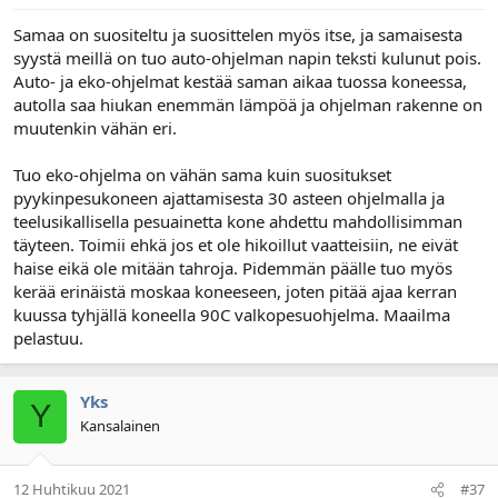
Samaa on suositeltu ja suosittelen myös itse, ja samaisesta
syystä meillä on tuo auto-ohjelman napin teksti kulunut pois.
Auto- ja eko-ohjelmat kestää saman aikaa tuossa koneessa,
autolla saa hiukan enemmän lämpöä ja ohjelman rakenne on
muutenkin vähän eri.
Tuo eko-ohjelma on vähän sama kuin suositukset
pyykinpesukoneen ajattamisesta 30 asteen ohjelmalla ja
teelusikallisella pesuainetta kone ahdettu mahdollisimman
täyteen. Toimii ehkä jos et ole hikoillut vaatteisiin, ne eivät
haise eikä ole mitään tahroja. Pidemmän päälle tuo myös
kerää erinäistä moskaa koneeseen, joten pitää ajaa kerran
kuussa tyhjällä koneella 90C valkopesuohjelma. Maailma
pelastuu.
Yks
Y
Kansalainen
12 Huhtikuu 2021
#37