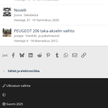
Novelli
Josva
Sekalaista
Viestejä
37
19 Tammikuu 2026
PEUGEOT 206 taka-akselin vaihto
jusape
Henkilö- ja pakettiautot
Viestejä
6
18 Marraskuu 2012
Facebook
Bluesky
LinkedIn
Reddit
Pinterest
Tumblr
WhatsApp
Sähköposti
Linkki
Jaa:
Sähkö ja elektroniikka
Ulkoasun valinta
Suomi 2025