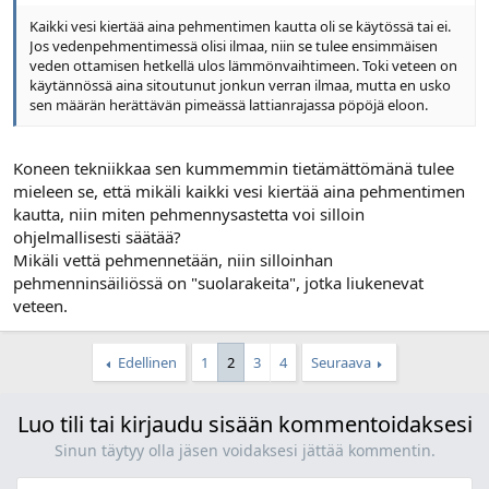
Kaikki vesi kiertää aina pehmentimen kautta oli se käytössä tai ei.
Jos vedenpehmentimessä olisi ilmaa, niin se tulee ensimmäisen
veden ottamisen hetkellä ulos lämmönvaihtimeen. Toki veteen on
käytännössä aina sitoutunut jonkun verran ilmaa, mutta en usko
sen määrän herättävän pimeässä lattianrajassa pöpöjä eloon.
Koneen tekniikkaa sen kummemmin tietämättömänä tulee
mieleen se, että mikäli kaikki vesi kiertää aina pehmentimen
kautta, niin miten pehmennysastetta voi silloin
ohjelmallisesti säätää?
Mikäli vettä pehmennetään, niin silloinhan
pehmenninsäiliössä on "suolarakeita", jotka liukenevat
veteen.
Edellinen
1
2
3
4
Seuraava
Luo tili tai kirjaudu sisään kommentoidaksesi
Sinun täytyy olla jäsen voidaksesi jättää kommentin.