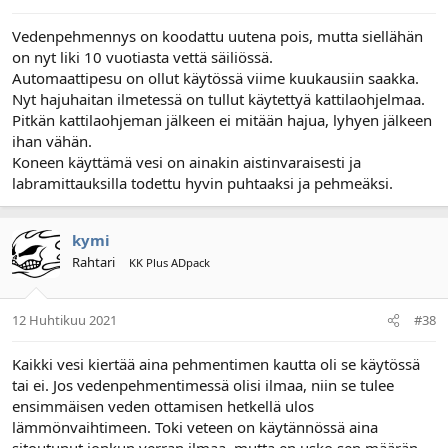
Vedenpehmennys on koodattu uutena pois, mutta siellähän
on nyt liki 10 vuotiasta vettä säiliössä.
Automaattipesu on ollut käytössä viime kuukausiin saakka.
Nyt hajuhaitan ilmetessä on tullut käytettyä kattilaohjelmaa.
Pitkän kattilaohjeman jälkeen ei mitään hajua, lyhyen jälkeen
ihan vähän.
Koneen käyttämä vesi on ainakin aistinvaraisesti ja
labramittauksilla todettu hyvin puhtaaksi ja pehmeäksi.
kymi
Rahtari
KK Plus ADpack
12 Huhtikuu 2021
#38
Kaikki vesi kiertää aina pehmentimen kautta oli se käytössä
tai ei. Jos vedenpehmentimessä olisi ilmaa, niin se tulee
ensimmäisen veden ottamisen hetkellä ulos
lämmönvaihtimeen. Toki veteen on käytännössä aina
sitoutunut jonkun verran ilmaa, mutta en usko sen määrän