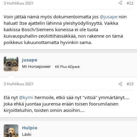
3 Huhtikuu 2021
#22
Voin jättää nämä myös dokumentoimatta jos
@jusape
niin
haluat! Itse ajattelin lähinnä yleishyödyllisyyttä. Vaikka
kaikissa Bosch/Siemens koneissa ei ole tuota
kuivauspuhallin-zeoliittihässäkkää, niin rakenne on tämä
poikkeus lukuunottamatta hyvinkin sama.
jusape
Mr Horsepower
KK Plus ADpack
3 Huhtikuu 2021
#23
Elä nyt
@kymi
hermoile, etkö sää nyt "vitsiä" ymmärtänyt....
Joka ehkä juontaa juurensa erään toisen foorumilaisen
kirjoitteluihin, toisten omiin asioihin....
Hulpio
Läski