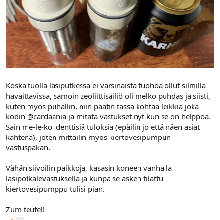
Koska tuolla lasiputkessa ei varsinaista tuohoa ollut silmillä
havaittavissa, samoin zeoliittisäiliö oli melko puhdas ja siisti,
kuten myös puhallin, niin päätin tässä kohtaa leikkiä joka
kodin @cardaania ja mitata vastukset nyt kun se on helppoa.
Sain me-le-ko identtisiä tuloksia (epäilin jo että näen asiat
kahtena), joten mittailin myös kiertovesipumpun
vastuspakan.
Vähän siivoilin paikkoja, kasasin koneen vanhalla
lasipötkälevastuksella ja kunpa se äsken tilattu
kiertovesipumppu tulisi pian.
Zum teufel!