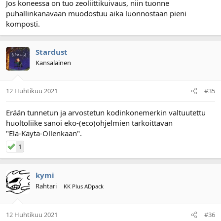
Jos koneessa on tuo zeoliittikuivaus, niin tuonne
puhallinkanavaan muodostuu aika luonnostaan pieni
komposti.
Stardust
Kansalainen
12 Huhtikuu 2021
#35
Erään tunnetun ja arvostetun kodinkonemerkin valtuutettu
huoltoliike sanoi eko-(eco)ohjelmien tarkoittavan
"Elä-Käytä-Ollenkaan".
1
kymi
Rahtari
KK Plus ADpack
12 Huhtikuu 2021
#36