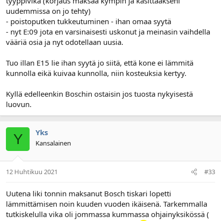
tyyppivika (korjaus maksaa kympin ja käsittääkseni
uudemmissa on jo tehty)
- poistoputken tukkeutuminen - ihan omaa syytä
- nyt E:09 jota en varsinaisesti uskonut ja meinasin vaihdella
vääriä osia ja nyt odotellaan uusia.
Tuo illan E15 lie ihan syytä jo siitä, että kone ei lämmitä
kunnolla eikä kuivaa kunnolla, niin kosteuksia kertyy.
Kyllä edelleenkin Boschin ostaisin jos tuosta nykyisestä
luovun.
Yks
Y
Kansalainen
12 Huhtikuu 2021
#33
Uutena liki tonnin maksanut Bosch tiskari lopetti
lämmittämisen noin kuuden vuoden ikäisenä. Tarkemmalla
tutkiskelulla vika oli jommassa kummassa ohjainyksikössä (