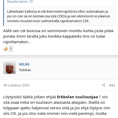
kkuula sanoi:
l
ä
o
ä
Läheskään kaikissa ei ole kierrostenrajoitinta ollut uutenakaan ja
i
r
jos on niin se on kiinteä osa sitä CDI:tä ja sen eliminointi ei yleensä
t
ä
onnistu muuten kuin vaihtamalla rajoittamaton CDI.
t
a
AM6.sen cdi boxissa on semmonen monttu kohta josta pitää
j
porata 3mm terällä joku konkka kappaleiks tms nii tulee
a
rajoittamaton...
1
ML66
Tulokas
30 Lokakuu 2025
#42
Löytyisikö täältä joltain ehjää
Erkkolan tuulisuojaa
? siis
sitä osaa mikä on tuulilasin alaosasta alaspäin. Itsellä on
tolppaan ajettu haljennut versio siitä ja jos ehjä löytyisi niin
olis OK. Ja jos olisi vielä sininen niin vielä parempi, mutta