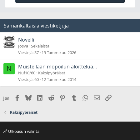
Samankaltaisia viestiketjuja
Novelli
Josva
Sekalaista
Viestejä
37
19 Tammikuu 2026
Muistellaan mopoilun aloittelua...
N
Nuf10/60
Kaksipyöräiset
Viestejä
60
12 Tammikuu 2014
Facebook
Bluesky
LinkedIn
Reddit
Pinterest
Tumblr
WhatsApp
Sähköposti
Linkki
Jaa:
Kaksipyöräiset
Ulkoasun valinta