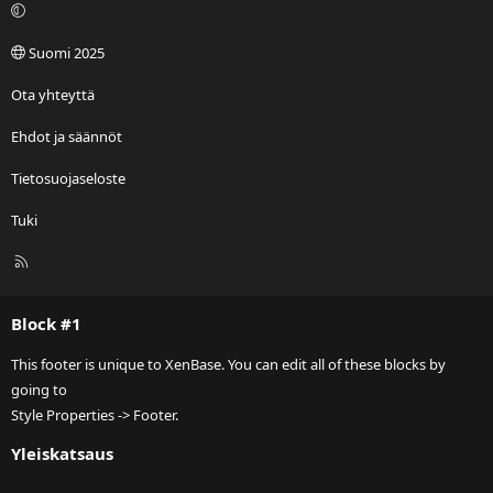
Suomi 2025
Ota yhteyttä
Ehdot ja säännöt
Tietosuojaseloste
Tuki
R
S
S
Block #1
This footer is unique to XenBase. You can edit all of these blocks by
going to
Style Properties -> Footer.
Yleiskatsaus