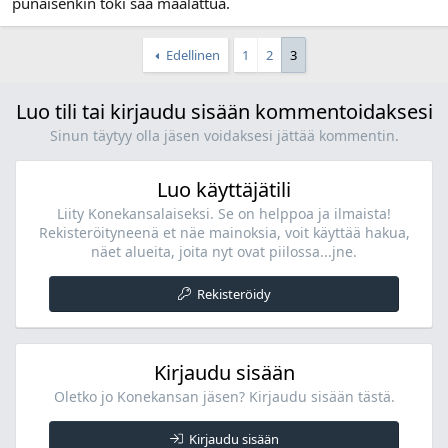
punaisenkin toki saa maalattua.
Edellinen
1
2
3
Luo tili tai kirjaudu sisään kommentoidaksesi
Sinun täytyy olla jäsen voidaksesi jättää kommentin.
Luo käyttäjätili
Liity Konekansalaiseksi. Se on helppoa ja ilmaista!
Rekisteröityneenä et näe mainoksia, voit käyttää hakua,
näet alueita, joita nyt ovat piilossa...jne.
Rekisteröidy
Kirjaudu sisään
Oletko jo Konekansan jäsen? Kirjaudu sisään tästä.
Kirjaudu sisään