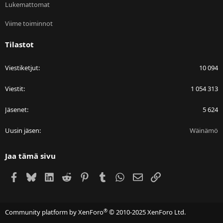
Lukemattomat
Viime toiminnot
Tilastot
Viestiketjut
10 094
Viestit
1 054 313
Jäsenet
5 624
Uusin jäsen
Wäinämö
Jaa tämä sivu
Facebook
Bluesky
LinkedIn
Reddit
Pinterest
Tumblr
WhatsApp
Sähköposti
Linkki
®
Community platform by XenForo
© 2010-2025 XenForo Ltd.