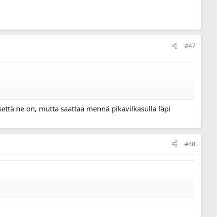
#47
rsettä ne on, mutta saattaa mennä pikavilkasulla läpi
#48