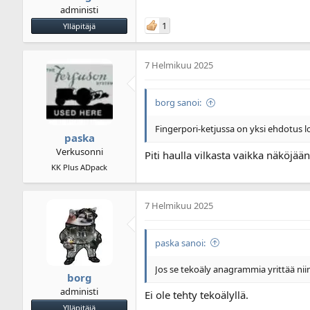
administi
1
Ylläpitäjä
7 Helmikuu 2025
borg sanoi:
Fingerpori-ketjussa on yksi ehdotus log
paska
Verkusonni
Piti haulla vilkasta vaikka näköjää
KK Plus ADpack
7 Helmikuu 2025
paska sanoi:
Jos se tekoäly anagrammia yrittää nii
borg
administi
Ei ole tehty tekoälyllä.
Ylläpitäjä