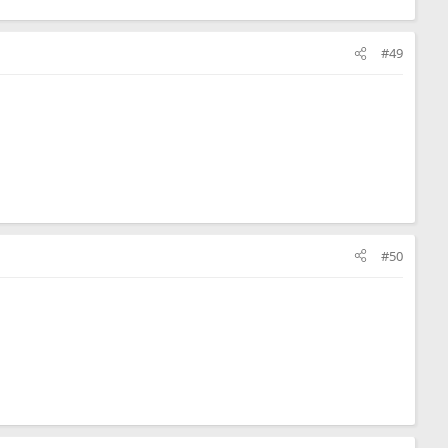
#49
#50