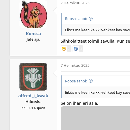
7 Helmikuu 2025
i
u
k
s
e
p
Roosa sanoi:
t
ä
j
i
u
v
Eikös melkeen kaikki vehkeet käy savu
Kontsa
n
ä
Jäteläjä.
a
m
Sähkölaitteet toimii savulla. Kun se
l
ä
1
1
o
ä
i
r
t
ä
7 Helmikuu 2025
t
a
j
Roosa sanoi:
a
Eikös melkeen kaikki vehkeet käy savu
alfred_j_kwak
Hiilinielu.
Se on ihan eri asia.
KK Plus ADpack