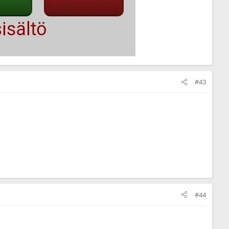
#43
#44