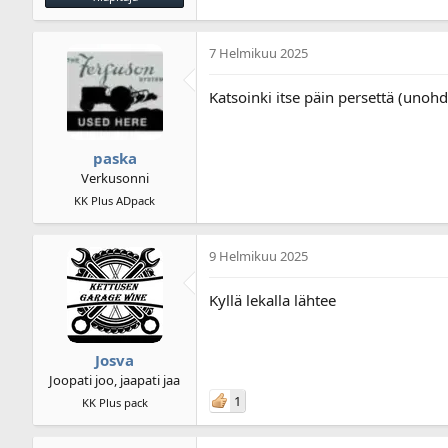
7 Helmikuu 2025
Katsoinki itse päin persettä (unoh
paska
Verkusonni
KK Plus ADpack
9 Helmikuu 2025
Kyllä lekalla lähtee
Josva
Joopati joo, jaapati jaa
1
KK Plus pack