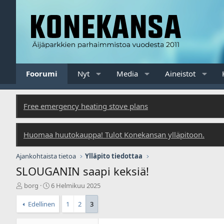
Foorumi
Nyt
Media
Aineistot
Free emergency heating stove plans
Huomaa huutokauppa! Tulot Konekansan ylläpitoon.
Ajankohtaista tietoa
Ylläpito tiedottaa
SLOUGANIN saapi keksiä!
V
A
borg
6 Helmikuu 2025
i
l
e
o
Edellinen
1
2
3
s
i
t
t