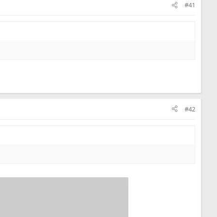
#41
#42