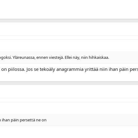
oksi. Yläreunassa, ennen viestejä. Ellei näy, niin hihkaiskaa.
n on piilossa. Jos se tekoäly anagrammia yrittää niin ihan päin pe
n ihan päin persettä ne on