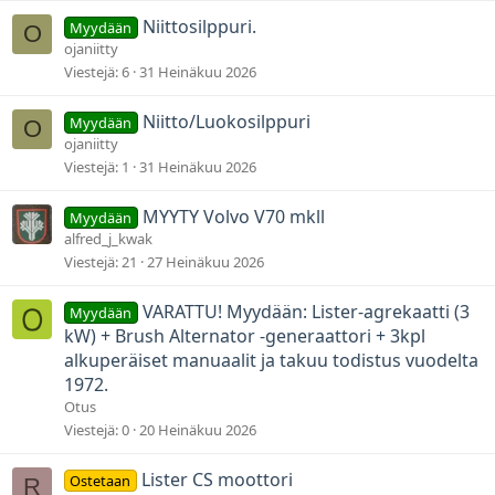
Niittosilppuri.
Myydään
O
ojaniitty
Viestejä
6
31 Heinäkuu 2026
Niitto/Luokosilppuri
Myydään
O
ojaniitty
Viestejä
1
31 Heinäkuu 2026
MYYTY Volvo V70 mkll
Myydään
alfred_j_kwak
Viestejä
21
27 Heinäkuu 2026
VARATTU! Myydään: Lister-agrekaatti (3
Myydään
kW) + Brush Alternator -generaattori + 3kpl
alkuperäiset manuaalit ja takuu todistus vuodelta
1972.
Otus
Viestejä
0
20 Heinäkuu 2026
Lister CS moottori
Ostetaan
R