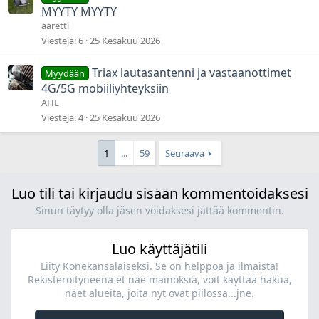
MYYTY MYYTY
aaretti
Viestejä
6
25 Kesäkuu 2026
Triax lautasantenni ja vastaanottimet
Myydään
4G/5G mobiiliyhteyksiin
AHL
Viestejä
4
25 Kesäkuu 2026
1
...
59
Seuraava
Luo tili tai kirjaudu sisään kommentoidaksesi
Sinun täytyy olla jäsen voidaksesi jättää kommentin.
Luo käyttäjätili
Liity Konekansalaiseksi. Se on helppoa ja ilmaista!
Rekisteröityneenä et näe mainoksia, voit käyttää hakua,
näet alueita, joita nyt ovat piilossa...jne.