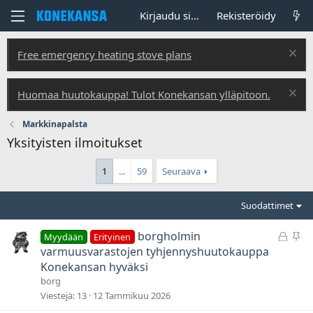
Kirjaudu sisään
Rekisteröidy
Free emergency heating stove plans
Huomaa huutokauppa! Tulot Konekansan ylläpitoon.
Markkinapalsta
Yksityisten ilmoitukset
1
...
59
Seuraava
Suodattimet
L
P
borgholmin
Myydään
Erityinen
u
y
varmuusvarastojen tyhjennyshuutokauppa
k
s
Konekansan hyväksi
i
y
borg
t
v
Viestejä
13
12 Tammikuu 2026
t
ä