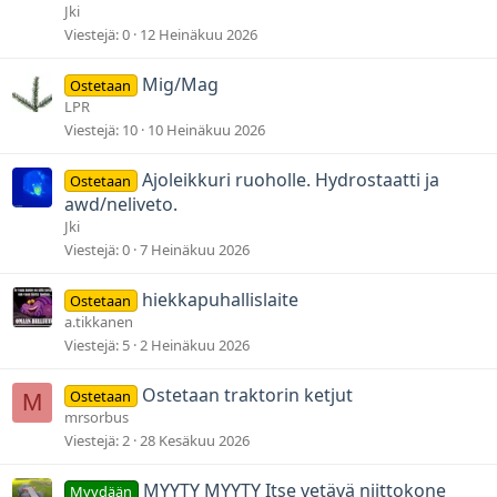
Jki
Viestejä
0
12 Heinäkuu 2026
Mig/Mag
Ostetaan
LPR
Viestejä
10
10 Heinäkuu 2026
Ajoleikkuri ruoholle. Hydrostaatti ja
Ostetaan
awd/neliveto.
Jki
Viestejä
0
7 Heinäkuu 2026
hiekkapuhallislaite
Ostetaan
a.tikkanen
Viestejä
5
2 Heinäkuu 2026
Ostetaan traktorin ketjut
Ostetaan
M
mrsorbus
Viestejä
2
28 Kesäkuu 2026
MYYTY MYYTY Itse vetävä niittokone
Myydään