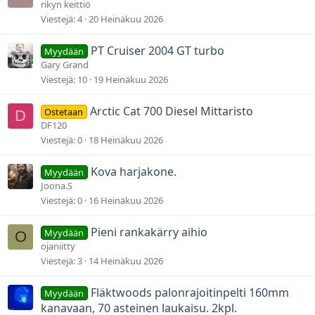
rikyn keittiö
Viestejä
4
20 Heinäkuu 2026
PT Cruiser 2004 GT turbo
Myydään
Gary Grand
Viestejä
10
19 Heinäkuu 2026
Arctic Cat 700 Diesel Mittaristo
Ostetaan
D
DF120
Viestejä
0
18 Heinäkuu 2026
Kova harjakone.
Myydään
Joona.S
Viestejä
0
16 Heinäkuu 2026
Pieni rankakärry aihio
Myydään
O
ojaniitty
Viestejä
3
14 Heinäkuu 2026
Fläktwoods palonrajoitinpelti 160mm
Myydään
kanavaan, 70 asteinen laukaisu. 2kpl.