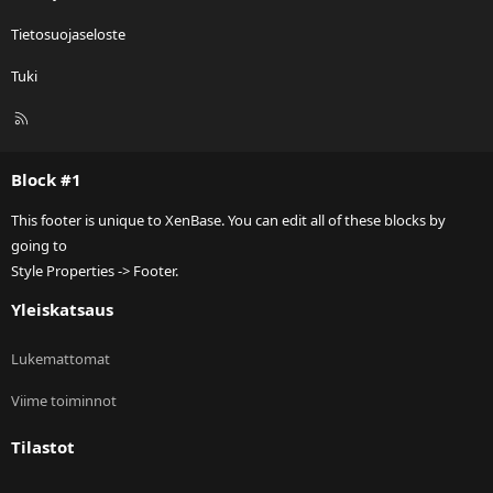
Tietosuojaseloste
Tuki
R
S
S
Block #1
This footer is unique to XenBase. You can edit all of these blocks by
going to
Style Properties -> Footer.
Yleiskatsaus
Lukemattomat
Viime toiminnot
Tilastot