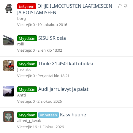
u
t
L
P
OHJE ILMOITUSTEN LAATIMISEEN
Erityinen
u
y
JA POISTAMISEEN
k
s
borg
i
y
Viestejä
0
19 Lokakuu 2016
t
v
t
ä
SISU SR osia
Myydään
u
t
rölli
Viestejä
0
Eilen klo 13:02
Thule X1 450l kattoboksi
Myydään
Juskaks
Viestejä
0
Perjantai klo 18:21
Audi jarrulevyt ja palat
Myydään
Antti
Viestejä
0
2 Elokuu 2026
Kasvihuone
Myydään
Annetaan
alfred_j_kwak
Viestejä
16
1 Elokuu 2026