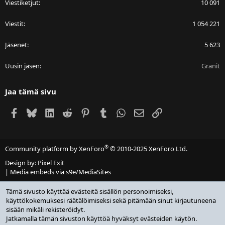
Viestiketjut
10 091
Viestit
1 054 221
Jäsenet
5 623
Uusin jäsen
Granit
Jaa tämä sivu
Facebook
Bluesky
LinkedIn
Reddit
Pinterest
Tumblr
WhatsApp
Sähköposti
Linkki
®
Community platform by XenForo
© 2010-2025 XenForo Ltd.
Design by:
Pixel Exit
|
Media embeds via s9e/MediaSites
Tämä sivusto käyttää evästeitä sisällön personoimiseksi,
käyttökokemuksesi räätälöimiseksi sekä pitämään sinut kirjautuneena
sisään mikäli rekisteröidyt.
Jatkamalla tämän sivuston käyttöä hyväksyt evästeiden käytön.