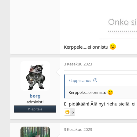
Kerppele....ei onnistu
3 Kesäkuu 2023
klappi sanoi:
Kerppele....ei onnistu
borg
administi
Ei pidäkään! Älä nyt riehu siellä, ei
Ylläpitäjä
6
3 Kesäkuu 2023