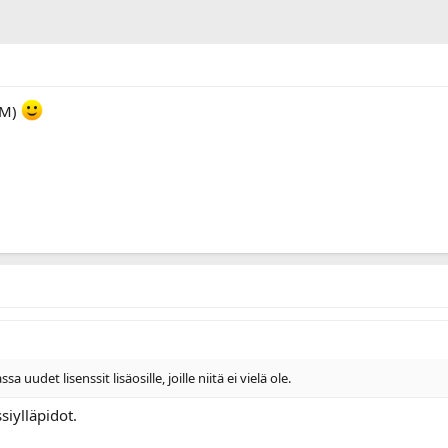
OM)
uudet lisenssit lisäosille, joille niitä ei vielä ole.
siylläpidot.