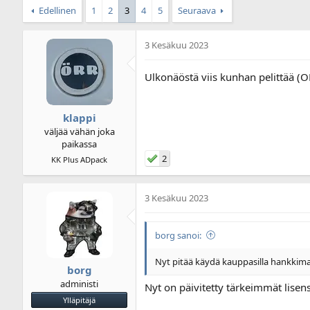
i
u
s
Edellinen
1
2
3
4
5
Seuraava
k
s
t
e
p
e
3 Kesäkuu 2023
t
ä
e
j
i
t
u
v
Ulkonäöstä viis kunhan pelittää (
n
ä
a
m
l
ä
klappi
o
ä
väljää vähän joka
i
r
paikassa
t
ä
t
2
KK Plus ADpack
a
j
a
3 Kesäkuu 2023
borg sanoi:
Nyt pitää käydä kauppasilla hankkimassa 
borg
administi
Nyt on päivitetty tärkeimmät lisens
Ylläpitäjä