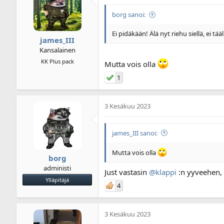
borg sanoi:
Ei pidäkään! Älä nyt riehu siellä, ei tä
james_III
Kansalainen
KK Plus pack
Mutta vois olla
1
3 Kesäkuu 2023
james_III sanoi:
Mutta vois olla
borg
administi
Just vastasin
@klappi
:n yyveehen, 
Ylläpitäjä
4
3 Kesäkuu 2023