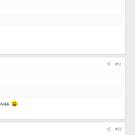
#51
äivää.
#52