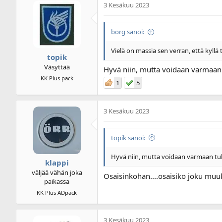
3 Kesäkuu 2023
borg sanoi:
Vielä on massia sen verran, että kyllä t
topik
Väsyttää
Hyvä niin, mutta voidaan varmaan t
KK Plus pack
1
5
3 Kesäkuu 2023
topik sanoi:
Hyvä niin, mutta voidaan varmaan tuke
klappi
väljää vähän joka
Osaisinkohan....osaisiko joku mu
paikassa
KK Plus ADpack
3 Kesäkuu 2023