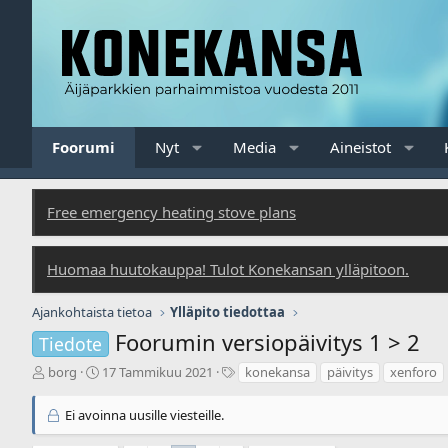
Foorumi
Nyt
Media
Aineistot
Free emergency heating stove plans
Huomaa huutokauppa! Tulot Konekansan ylläpitoon.
Ajankohtaista tietoa
Ylläpito tiedottaa
Foorumin versiopäivitys 1 > 2
Tiedote
V
A
T
borg
17 Tammikuu 2021
konekansa
päivitys
xenforo
i
l
u
e
o
n
Ei avoinna uusille viesteille.
s
i
n
t
t
i