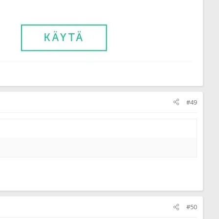
#49
#50