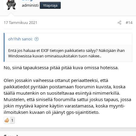
administi
Ylläpitäjä
17 Tammikuu 2021
#14
oh1hih sanoi:
Entä jos haluaa et EXIF tietojen paikkatieto säilyy? Näköjään ihan
Windowsissa kuvan ominaisuuksitakin tuon näkee..
No, siinä tapauksessa pitää pitää kuva omissa hoteissa.
Olen jossakin vaiheessa ottanut periaatteeksi, että
paikkatiedot pyritään poistamaan foorumin kuvista, koska
täällä muutenkin on suositeltavaa esiintyä nimimerkillä.
Muistelen, että sinisellä foorumilla sattui joskus tapaus, jossa
jokin myytävä kapine käytiin varastamassa, koska myynti-
ilmoituksen kuvaan oli jäänyt gps-sijaintitieto.
1