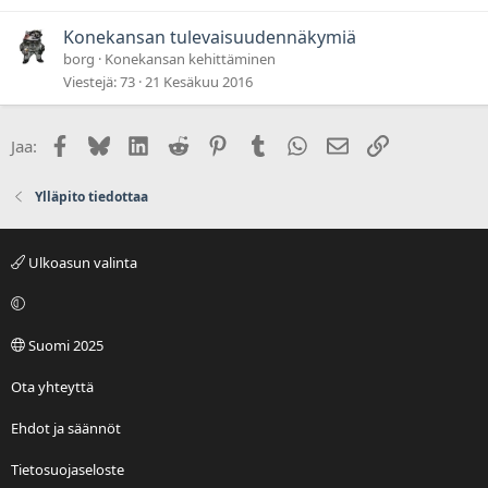
t
t
Konekansan tulevaisuudennäkymiä
u
borg
Konekansan kehittäminen
Viestejä
73
21 Kesäkuu 2016
Facebook
Bluesky
LinkedIn
Reddit
Pinterest
Tumblr
WhatsApp
Sähköposti
Linkki
Jaa:
Ylläpito tiedottaa
Ulkoasun valinta
Suomi 2025
Ota yhteyttä
Ehdot ja säännöt
Tietosuojaseloste