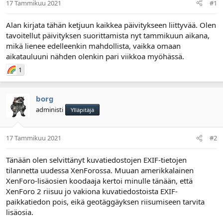
17 Tammikuu 2021
#1
l
ä
o
ä
Alan kirjata tähän ketjuun kaikkea päivitykseen liittyvää. Olen
i
r
tavoitellut päivityksen suorittamista nyt tammikuun aikana,
t
ä
t
mikä lienee edelleenkin mahdollista, vaikka omaan
a
aikatauluuni nähden olenkin pari viikkoa myöhässä.
j
1
a
borg
administi
Ylläpitäjä
17 Tammikuu 2021
#2
Tänään olen selvittänyt kuvatiedostojen EXIF-tietojen
tilannetta uudessa XenForossa. Muuan amerikkalainen
XenForo-lisäosien koodaaja kertoi minulle tänään, että
XenForo 2 riisuu jo vakiona kuvatiedostoista EXIF-
paikkatiedon pois, eikä geotäggäyksen riisumiseen tarvita
lisäosia.