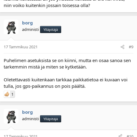
niin voiko kuitenkin jossain toisessa olla?
borg
administi
Ylläpitäjä
17 Tammikuu 2021
#9
Puhelimen asetuksista se on kiinni, mutta en osaa sanoa sen
tarkemmin mistä ja miten se kytketään.
Oletettavasti kuitenkaan tarkkaa paikkatietoa ei kuvaan voi
tulla, jos gps-paikannus on pois päältä.
1
borg
administi
Ylläpitäjä
17 Tammikuu 2021
#10