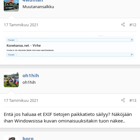
Muutanansalkku
17 Tammikuu 2021
#12
oh1hih
oh1hih
17 Tammikuu 2021
#13
Entä jos haluaa et EXIF tietojen paikkatieto säilyy? Näköjään
ihan Windowsissa kuvan ominaisuuksitakin tuon näkee..
borg