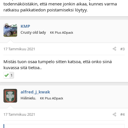
todennäköistäkin, että menee jonkin aikaa, kunnes varma
ratkaisu paikkatiedon poistamiseksi löytyy.
KMP
Crusty old lady
KK Plus ADpack
17 Tammikuu 2021
#3
Mistäs tuon osaa tumpelo sitten katsoa, että onko siinä
kuvassa sitä tietoa..
1
alfred_j_kwak
Hiilinielu.
KK Plus ADpack
17 Tammikuu 2021
#4