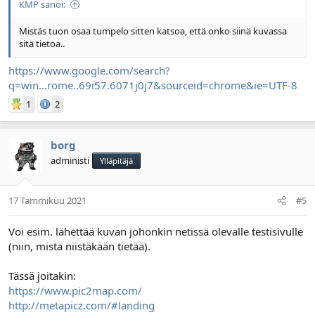
KMP sanoi:
Mistäs tuon osaa tumpelo sitten katsoa, että onko siinä kuvassa
sitä tietoa..
https://www.google.com/search?
q=win...rome..69i57.6071j0j7&sourceid=chrome&ie=UTF-8
1
2
borg
administi
Ylläpitäjä
17 Tammikuu 2021
#5
Voi esim. lähettää kuvan johonkin netissä olevalle testisivulle
(niin, mistä niistäkään tietää).
Tässä joitakin:
https://www.pic2map.com/
http://metapicz.com/#landing