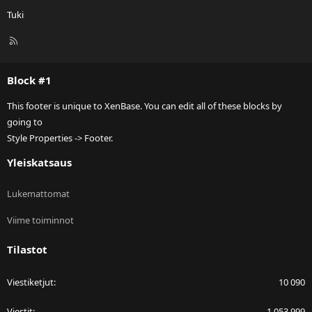
Tuki
R
S
S
Block #1
This footer is unique to XenBase. You can edit all of these blocks by
going to
Style Properties -> Footer.
Yleiskatsaus
Lukemattomat
Viime toiminnot
Tilastot
Viestiketjut
10 090
Viestit
1 053 999