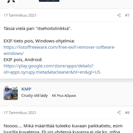
17 Tammikuu 2021
#7
Tässä vielä pari "itsehoitolinkkiä".
EXIF-tieto pois, Windows-ohjelmia:
https://listoffreeware.com/free-exif-remover-software-
windows/
EXIF pois, Android:
https://play.google.com/store/apps/details?
id=apps.syrupy.metadatacleaner&hl=en&gl=US
KMP
Crusty old lady
KK Plus ADpack
17 Tammikuu 2021
#8
Noooo.... Mikä määrittää tuleeko kuvaan paikkatieto, esim
luurilla kuvatessa. Eli jos yhdessä kuvassa ei ole ko. infoa,