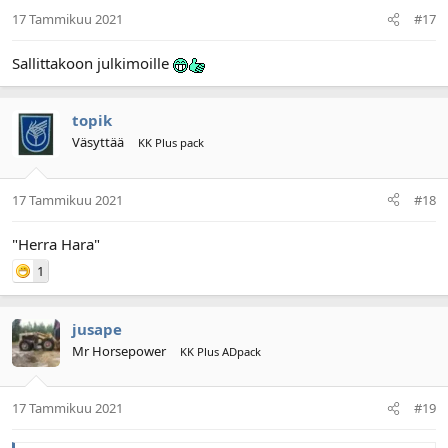
17 Tammikuu 2021
#17
Sallittakoon julkimoille
topik
Väsyttää
KK Plus pack
17 Tammikuu 2021
#18
"Herra Hara"
1
jusape
Mr Horsepower
KK Plus ADpack
17 Tammikuu 2021
#19