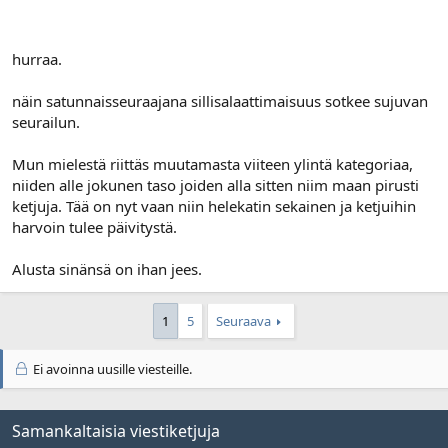
hurraa.
näin satunnaisseuraajana sillisalaattimaisuus sotkee sujuvan
seurailun.
Mun mielestä riittäs muutamasta viiteen ylintä kategoriaa,
niiden alle jokunen taso joiden alla sitten niim maan pirusti
ketjuja. Tää on nyt vaan niin helekatin sekainen ja ketjuihin
harvoin tulee päivitystä.
Alusta sinänsä on ihan jees.
1
5
Seuraava
Ei avoinna uusille viesteille.
Samankaltaisia viestiketjuja