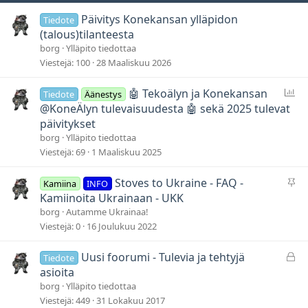
Päivitys Konekansan ylläpidon
Tiedote
(talous)tilanteesta
borg
Ylläpito tiedottaa
Viestejä
100
28 Maaliskuu 2026
Ä
🤖 Tekoälyn ja Konekansan
Tiedote
Äänestys
ä
@KoneÄlyn tulevaisuudesta 🤖 sekä 2025 tulevat
n
päivitykset
e
borg
Ylläpito tiedottaa
s
Viestejä
69
1 Maaliskuu 2025
t
y
P
Stoves to Ukraine - FAQ -
Kamiina
INFO
s
y
Kamiinoita Ukrainaan - UKK
s
borg
Autamme Ukrainaa!
y
Viestejä
0
16 Joulukuu 2022
v
ä
L
Uusi foorumi - Tulevia ja tehtyjä
Tiedote
t
u
asioita
k
borg
Ylläpito tiedottaa
i
Viestejä
449
31 Lokakuu 2017