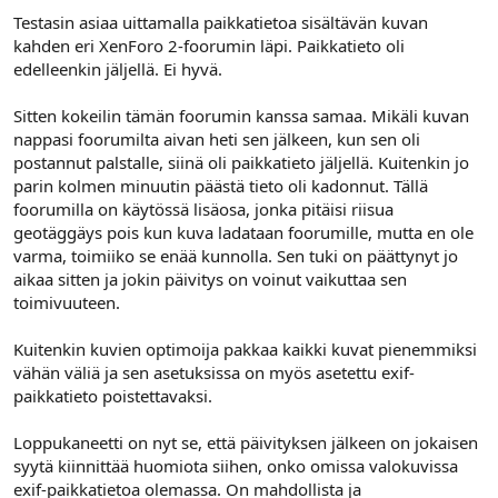
Testasin asiaa uittamalla paikkatietoa sisältävän kuvan
kahden eri XenForo 2-foorumin läpi. Paikkatieto oli
edelleenkin jäljellä. Ei hyvä.
Sitten kokeilin tämän foorumin kanssa samaa. Mikäli kuvan
nappasi foorumilta aivan heti sen jälkeen, kun sen oli
postannut palstalle, siinä oli paikkatieto jäljellä. Kuitenkin jo
parin kolmen minuutin päästä tieto oli kadonnut. Tällä
foorumilla on käytössä lisäosa, jonka pitäisi riisua
geotäggäys pois kun kuva ladataan foorumille, mutta en ole
varma, toimiiko se enää kunnolla. Sen tuki on päättynyt jo
aikaa sitten ja jokin päivitys on voinut vaikuttaa sen
toimivuuteen.
Kuitenkin kuvien optimoija pakkaa kaikki kuvat pienemmiksi
vähän väliä ja sen asetuksissa on myös asetettu exif-
paikkatieto poistettavaksi.
Loppukaneetti on nyt se, että päivityksen jälkeen on jokaisen
syytä kiinnittää huomiota siihen, onko omissa valokuvissa
exif-paikkatietoa olemassa. On mahdollista ja