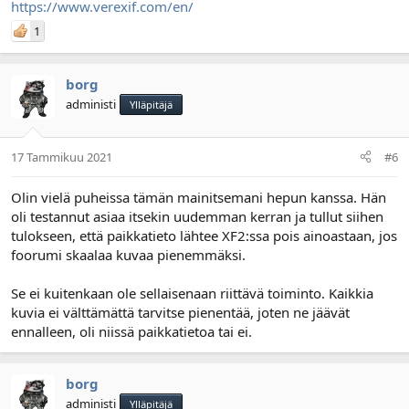
https://www.verexif.com/en/
1
borg
administi
Ylläpitäjä
17 Tammikuu 2021
#6
Olin vielä puheissa tämän mainitsemani hepun kanssa. Hän
oli testannut asiaa itsekin uudemman kerran ja tullut siihen
tulokseen, että paikkatieto lähtee XF2:ssa pois ainoastaan, jos
foorumi skaalaa kuvaa pienemmäksi.
Se ei kuitenkaan ole sellaisenaan riittävä toiminto. Kaikkia
kuvia ei välttämättä tarvitse pienentää, joten ne jäävät
ennalleen, oli niissä paikkatietoa tai ei.
borg
administi
Ylläpitäjä