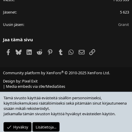
Jäsenet
5 623
Uusin jäsen
Granit
Jaa tämä sivu
Facebook
Bluesky
LinkedIn
Reddit
Pinterest
Tumblr
WhatsApp
Sähköposti
Linkki
®
Community platform by XenForo
© 2010-2025 XenForo Ltd.
Design by:
Pixel Exit
|
Media embeds via s9e/MediaSites
Tämä sivusto käyttää evästeitä sisällön personoimiseksi,
käyttökokemuksesi räätälöimiseksi sekä pitämään sinut kirjautuneena
sisään mikäli rekisteröidyt.
Jatkamalla tämän sivuston käyttöä hyväksyt evästeiden käytön.
Hyväksy
Lisätietoja...