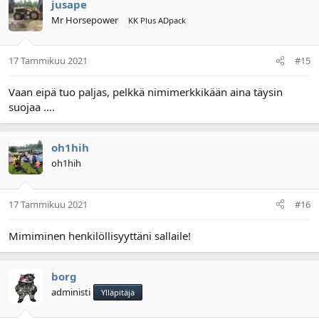
jusape
Mr Horsepower
KK Plus ADpack
17 Tammikuu 2021
#15
Vaan eipä tuo paljas, pelkkä nimimerkkikään aina täysin
suojaa ....
oh1hih
oh1hih
17 Tammikuu 2021
#16
Mimiminen henkilöllisyyttäni sallaile!
borg
administi
Ylläpitäjä