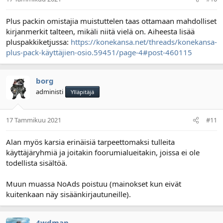
Plus packin omistajia muistuttelen taas ottamaan mahdolliset
kirjanmerkit talteen, mikäli niitä vielä on. Aiheesta lisää
pluspakkiketjussa:
https://konekansa.net/threads/konekansa-
plus-pack-käyttäjien-osio.59451/page-4#post-460115
borg
administi
Ylläpitäjä
17 Tammikuu 2021
#11
Alan myös karsia erinäisiä tarpeettomaksi tulleita
käyttäjäryhmiä ja joitakin foorumialueitakin, joissa ei ole
todellista sisältöä.
Muun muassa NoAds poistuu (mainokset kun eivät
kuitenkaan näy sisäänkirjautuneille).
4wdman