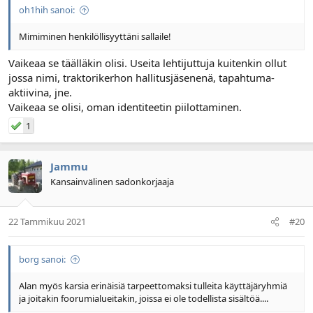
oh1hih sanoi:
Mimiminen henkilöllisyyttäni sallaile!
Vaikeaa se täälläkin olisi. Useita lehtijuttuja kuitenkin ollut
jossa nimi, traktorikerhon hallitusjäsenenä, tapahtuma-
aktiivina, jne.
Vaikeaa se olisi, oman identiteetin piilottaminen.
1
Jammu
Kansainvälinen sadonkorjaaja
22 Tammikuu 2021
#20
borg sanoi:
Alan myös karsia erinäisiä tarpeettomaksi tulleita käyttäjäryhmiä
ja joitakin foorumialueitakin, joissa ei ole todellista sisältöä....