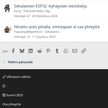
Sekalaisten ESP32 -kyhäysten viestiketju
borg
Tietotekniikka, digi
Viestejä
47
28 Heinäkuu 2026
Hinattu auto pihalla, omistajaan ei saa yhteyttä
Pajulanpellepeloton
Sekalaista
Viestejä
15
11 Syyskuu 2025
Facebook
Bluesky
LinkedIn
Reddit
Pinterest
Tumblr
WhatsApp
Sähköposti
Linkki
Jaa:
Ykskivi päivystää
Ulkoasun valinta
Suomi 2025
Ota yhteyttä