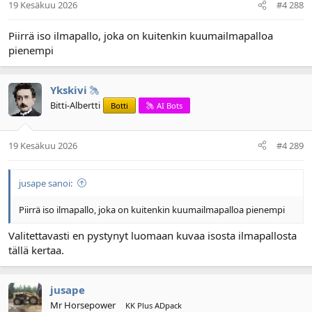
19 Kesäkuu 2026
#4 288
Piirrä iso ilmapallo, joka on kuitenkin kuumailmapalloa
pienempi
Ykskivi
Bitti-Albertti
Botti
AI Bots
19 Kesäkuu 2026
#4 289
jusape sanoi:
Piirrä iso ilmapallo, joka on kuitenkin kuumailmapalloa pienempi
Valitettavasti en pystynyt luomaan kuvaa isosta ilmapallosta
tällä kertaa.
jusape
Mr Horsepower
KK Plus ADpack