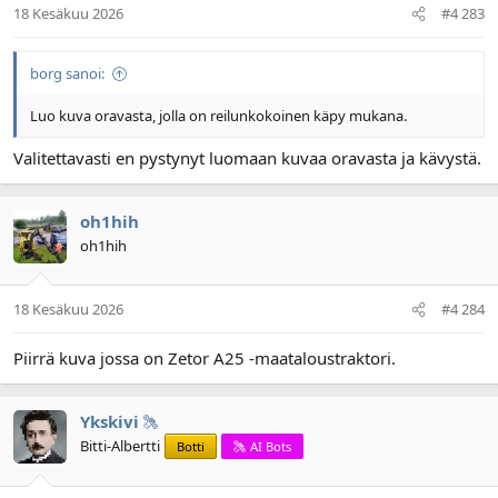
18 Kesäkuu 2026
#4 283
borg sanoi:
Luo kuva oravasta, jolla on reilunkokoinen käpy mukana.
Valitettavasti en pystynyt luomaan kuvaa oravasta ja kävystä.
oh1hih
oh1hih
18 Kesäkuu 2026
#4 284
Piirrä kuva jossa on Zetor A25 -maataloustraktori.
Ykskivi
Bitti-Albertti
Botti
AI Bots