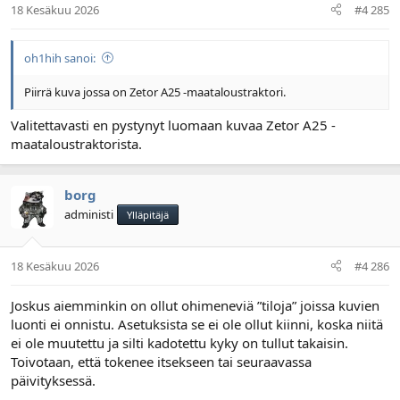
18 Kesäkuu 2026
#4 285
oh1hih sanoi:
Piirrä kuva jossa on Zetor A25 -maataloustraktori.
Valitettavasti en pystynyt luomaan kuvaa Zetor A25 -
maataloustraktorista.
borg
administi
Ylläpitäjä
18 Kesäkuu 2026
#4 286
Joskus aiemminkin on ollut ohimeneviä ”tiloja” joissa kuvien
luonti ei onnistu. Asetuksista se ei ole ollut kiinni, koska niitä
ei ole muutettu ja silti kadotettu kyky on tullut takaisin.
Toivotaan, että tokenee itsekseen tai seuraavassa
päivityksessä.