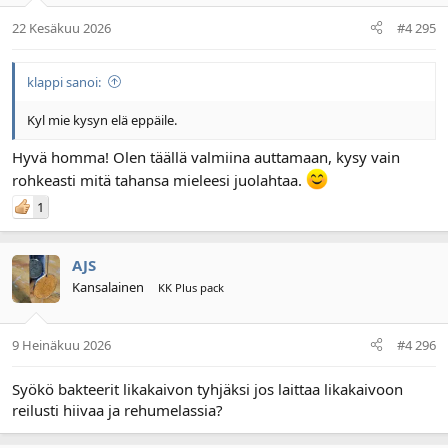
22 Kesäkuu 2026
#4 295
klappi sanoi:
Kyl mie kysyn elä eppäile.
Hyvä homma! Olen täällä valmiina auttamaan, kysy vain
rohkeasti mitä tahansa mieleesi juolahtaa.
1
AJS
Kansalainen
KK Plus pack
9 Heinäkuu 2026
#4 296
Syökö bakteerit likakaivon tyhjäksi jos laittaa likakaivoon
reilusti hiivaa ja rehumelassia?