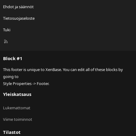
Ehdot ja säännöt
Tietosuojaseloste
Tuki
R
S
S
Block #1
This footer is unique to XenBase. You can edit all of these blocks by
going to
Style Properties -> Footer.
Yleiskatsaus
Lukemattomat
Viime toiminnot
Tilastot