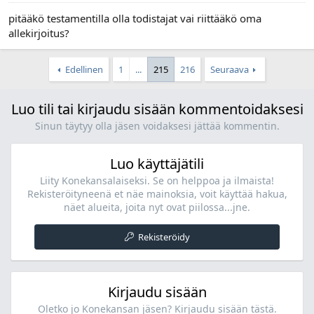
pitääkö testamentilla olla todistajat vai riittääkö oma
allekirjoitus?
Edellinen
1
...
215
216
Seuraava
Luo tili tai kirjaudu sisään kommentoidaksesi
Sinun täytyy olla jäsen voidaksesi jättää kommentin.
Luo käyttäjätili
Liity Konekansalaiseksi. Se on helppoa ja ilmaista!
Rekisteröityneenä et näe mainoksia, voit käyttää hakua,
näet alueita, joita nyt ovat piilossa...jne.
Rekisteröidy
Kirjaudu sisään
Oletko jo Konekansan jäsen? Kirjaudu sisään tästä.