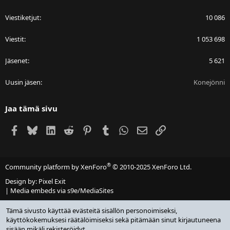
Viestiketjut
10 086
Viestit
1 053 698
Jäsenet
5 621
Uusin jäsen
Konejönni
Jaa tämä sivu
Facebook
Bluesky
LinkedIn
Reddit
Pinterest
Tumblr
WhatsApp
Sähköposti
Linkki
®
Community platform by XenForo
© 2010-2025 XenForo Ltd.
Design by:
Pixel Exit
|
Media embeds via s9e/MediaSites
Tämä sivusto käyttää evästeitä sisällön personoimiseksi,
käyttökokemuksesi räätälöimiseksi sekä pitämään sinut kirjautuneena
sisään mikäli rekisteröidyt.