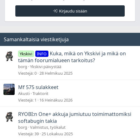
Kirjaudu sisään
Samankaltaisia viestiketjuja
Kuka, mikä on Ykskivi ja mikä on
Ykskivi
INFO
tämän foorumialueen tarkoitus?
borg
Ykskivi päivystää
Viestejä
0
28 Helmikuu 2025
Mf 575 sulakkeet
Akusti
Traktorit
Viestejä
1
16 Heinäkuu 2026
RYOBI:n One+ akkuja jumiutuu toimimattomiksi
softabugin takia
borg
Valmistus, työkalut
Viestejä
39
25 Lokakuu 2025