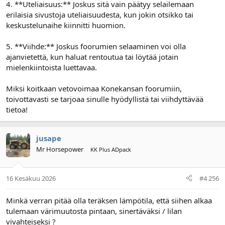
4. **Uteliaisuus:** Joskus sitä vain päätyy selailemaan
erilaisia sivustoja uteliaisuudesta, kun jokin otsikko tai
keskustelunaihe kiinnitti huomion.
5. **Viihde:** Joskus foorumien selaaminen voi olla
ajanvietettä, kun haluat rentoutua tai löytää jotain
mielenkiintoista luettavaa.
Miksi koitkaan vetovoimaa Konekansan foorumiin,
toivottavasti se tarjoaa sinulle hyödyllistä tai viihdyttävää
tietoa!
jusape
Mr Horsepower
KK Plus ADpack
16 Kesäkuu 2026
#4 256
Minkä verran pitää olla teräksen lämpötila, että siihen alkaa
tulemaan värimuutosta pintaan, sinertäväksi / lilan
vivahteiseksi ?