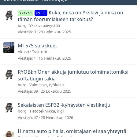
Kuka, mikä on Ykskivi ja mikä on
Ykskivi
INFO
tämän foorumialueen tarkoitus?
borg
Ykskivi päivystää
Viestejä
0
28 Helmikuu 2025
Mf 575 sulakkeet
Akusti
Traktorit
Viestejä
1
16 Heinäkuu 2026
RYOBI:n One+ akkuja jumiutuu toimimattomiksi
softabugin takia
borg
Valmistus, työkalut
Viestejä
39
25 Lokakuu 2025
Sekalaisten ESP32 -kyhäysten viestiketju
borg
Tietotekniikka, digi
Viestejä
47
28 Heinäkuu 2026
Hinattu auto pihalla, omistajaan ei saa yhteyttä