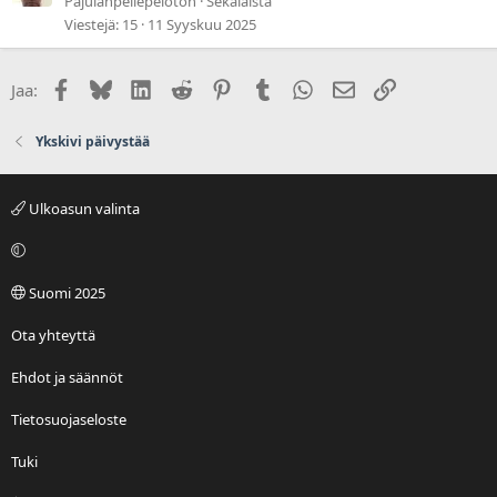
Pajulanpellepeloton
Sekalaista
Viestejä
15
11 Syyskuu 2025
Facebook
Bluesky
LinkedIn
Reddit
Pinterest
Tumblr
WhatsApp
Sähköposti
Linkki
Jaa:
Ykskivi päivystää
Ulkoasun valinta
Suomi 2025
Ota yhteyttä
Ehdot ja säännöt
Tietosuojaseloste
Tuki