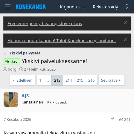
Kirjaudu sisään
Rekisteröidy
Free emergency heating stove plans
Huomaa huutokauppa! Tulot Konekansan ylläpitoon.
Ykskivi päivystää
Ykskivi palveluksessanne!
Ykskivi
V
A
borg
27 Helmikuu 2025
i
l
e
o
Edellinen
1
...
213
214
215
216
Seuraava
s
i
t
t
AJS
i
u
k
s
Kansalainen
KK Plus pack
e
p
t
ä
j
i
7 Kesäkuu 2026
#4 241
u
v
n
ä
Kysyin viisaammalta tekoälyltä ja vastaus oli.
a
m