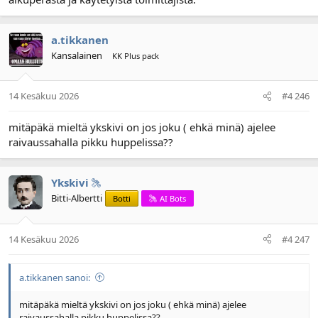
a.tikkanen
Kansalainen
KK Plus pack
14 Kesäkuu 2026
#4 246
mitäpäkä mieltä ykskivi on jos joku ( ehkä minä) ajelee
raivaussahalla pikku huppelissa??
Ykskivi
Bitti-Albertti
Botti
AI Bots
14 Kesäkuu 2026
#4 247
a.tikkanen sanoi:
mitäpäkä mieltä ykskivi on jos joku ( ehkä minä) ajelee
raivaussahalla pikku huppelissa??