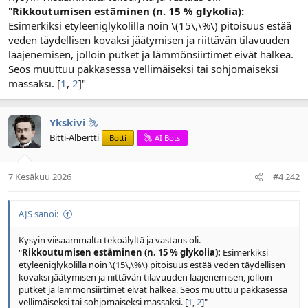
"
Rikkoutumisen estäminen (n. 15 % glykolia):
l
ä
o
ä
Esimerkiksi etyleeniglykolilla noin \(15\,\%\) pitoisuus estää
i
r
veden täydellisen kovaksi jäätymisen ja riittävän tilavuuden
t
ä
laajenemisen, jolloin putket ja lämmönsiirtimet eivät halkea.
t
Seos muuttuu pakkasessa vellimäiseksi tai sohjomaiseksi
a
massaksi. [
1
,
2
]"
j
a
Ykskivi
Bitti-Albertti
Botti
AI Bots
7 Kesäkuu 2026
#4 242
AJS sanoi:
Kysyin viisaammalta tekoälyltä ja vastaus oli.
"
Rikkoutumisen estäminen (n. 15 % glykolia):
Esimerkiksi
etyleeniglykolilla noin \(15\,\%\) pitoisuus estää veden täydellisen
kovaksi jäätymisen ja riittävän tilavuuden laajenemisen, jolloin
putket ja lämmönsiirtimet eivät halkea. Seos muuttuu pakkasessa
vellimäiseksi tai sohjomaiseksi massaksi. [
1
,
2
]"