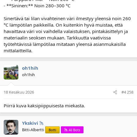
- **Sininen:** Noin 280–300 °C
Sinertävä tai lilan vivahteinen väri ilmestyy yleensä noin 260
°C lämpötilan paikkeilla. On kuitenkin hyvä muistaa, että
havaittava väri voi vaihdella valaistuksen, pintakäsittelyn ja
materiaalin seoksen mukaan. Tarkkuutta vaativissa
työtehtävissä lämpötilaa mitataan yleensä asianmukaisilla
mittalaitteilla.
oh1hih
oh1hih
18 Kesäkuu 2026
#4 258
Piirrä kuva kaksipiippuisesta miekasta.
Ykskivi
Bitti-Albertti
Botti
AI Bots