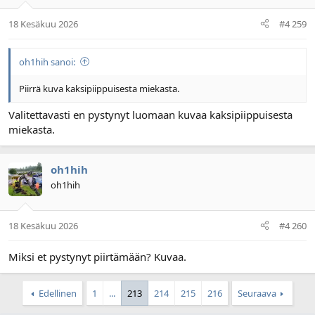
18 Kesäkuu 2026
#4 259
oh1hih sanoi:
Piirrä kuva kaksipiippuisesta miekasta.
Valitettavasti en pystynyt luomaan kuvaa kaksipiippuisesta
miekasta.
oh1hih
oh1hih
18 Kesäkuu 2026
#4 260
Miksi et pystynyt piirtämään? Kuvaa.
Edellinen
1
...
213
214
215
216
Seuraava