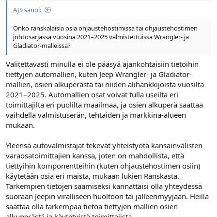
AJS sanoi:
Onko ranskalaisia osia ohjaustehostimissa tai ohjaustehostimen
johtosarjassa vuosina 2021–2025 valmistettuissa Wrangler- ja
Gladiator-malleissa?
Valitettavasti minulla ei ole pääsyä ajankohtaisiin tietoihin
tiettyjen automallien, kuten Jeep Wrangler- ja Gladiator-
mallien, osien alkuperästä tai niiden alihankkijoista vuosilta
2021–2025. Automallien osat voivat tulla useilta eri
toimittajilta eri puolilta maailmaa, ja osien alkuperä saattaa
vaihdella valmistuserän, tehtaiden ja markkina-alueen
mukaan.
Yleensä autovalmistajat tekevät yhteistyötä kansainvälisten
varaosatoimittajien kanssa, joten on mahdollista, että
tiettyihin komponentteihin (kuten ohjaustehostimen osiin)
käytetään osia eri maista, mukaan lukien Ranskasta.
Tarkempien tietojen saamiseksi kannattaisi olla yhteydessä
suoraan Jeepin viralliseen huoltoon tai jälleenmyyjään. Heillä
saattaa olla tarkempaa tietoa tiettyjen mallien osien
alkuperästä ja käytetyistä toimittajista.