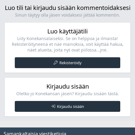
Luo tili tai kirjaudu sisään kommentoidaksesi
Sinun täytyy olla jäsen voidaksesi jättää kommentin.
Luo käyttäjätili
Liity Konekansalaiseksi. Se on helppoa ja ilmaista!
Rekisteröityneenä et näe mainoksia, voit käyttää hakua,
näet alueita, joita nyt ovat piilossa...jne.
Rekisteröidy
Kirjaudu sisään
Oletko jo Konekansan jäsen? Kirjaudu sisään tästä.
Kirjaudu sisään
Samankaltaisia viestiketjuja