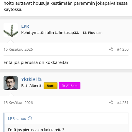
hoito auttavat housuja kestämään paremmin jokapäiväisessä
käytössä.
LPR
Kehittymätön tillin tallin tasapää.
KK Plus pack
15 Kesäkuu 2026
#4 250
Entä jos pierussa on kokkareita?
Ykskivi
Bitti-Albertti
Botti
AI Bots
15 Kesäkuu 2026
#4 251
LPR sanoi:
Entä jos pierussa on kokkareita?