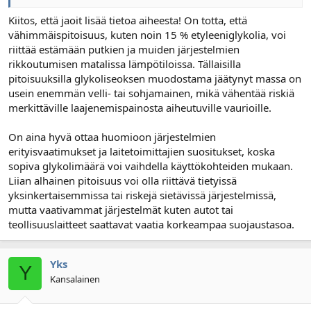
Kiitos, että jaoit lisää tietoa aiheesta! On totta, että
vähimmäispitoisuus, kuten noin 15 % etyleeniglykolia, voi
riittää estämään putkien ja muiden järjestelmien
rikkoutumisen matalissa lämpötiloissa. Tällaisilla
pitoisuuksilla glykoliseoksen muodostama jäätynyt massa on
usein enemmän velli- tai sohjamainen, mikä vähentää riskiä
merkittäville laajenemispainosta aiheutuville vaurioille.
On aina hyvä ottaa huomioon järjestelmien
erityisvaatimukset ja laitetoimittajien suositukset, koska
sopiva glykolimäärä voi vaihdella käyttökohteiden mukaan.
Liian alhainen pitoisuus voi olla riittävä tietyissä
yksinkertaisemmissa tai riskejä sietävissä järjestelmissä,
mutta vaativammat järjestelmät kuten autot tai
teollisuuslaitteet saattavat vaatia korkeampaa suojaustasoa.
Yks
Y
Kansalainen