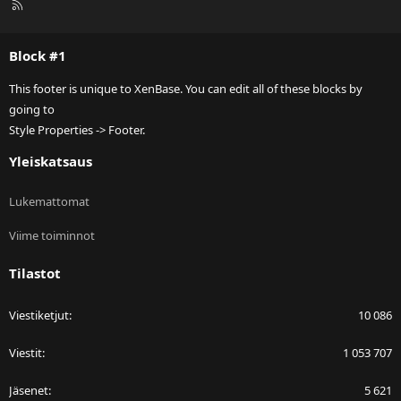
R
S
S
Block #1
This footer is unique to XenBase. You can edit all of these blocks by
going to
Style Properties -> Footer.
Yleiskatsaus
Lukemattomat
Viime toiminnot
Tilastot
Viestiketjut
10 086
Viestit
1 053 707
Jäsenet
5 621