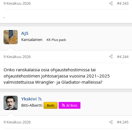
9 Kesäkuu 2026
#4 243
.
AJS
Kansalainen
KK Plus pack
9 Kesäkuu 2026
#4 244
Onko ranskalaisia osia ohjaustehostimissa tai
ohjaustehostimen johtosarjassa vuosina 2021–2025
valmistettuissa Wrangler- ja Gladiator-malleissa?
Ykskivi
Bitti-Albertti
Botti
AI Bots
9 Kesäkuu 2026
#4 245