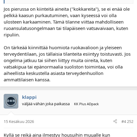
Jos pierussa on kiinteitä aineita ("kokkareita"), se ei enää ole
pelkkä kaasun purkautuminen, vaan kyseessä voi olla
ulosteen karkaaminen. Tämä tilanne viittaa mahdolliseen
ruoansulatusongelmaan tai tilapäiseen vatsavaivaan, kuten
ripuliin.
On tärkeää kiinnittää huomiota ruokavalioon ja yleiseen
terveydentilaan, jos tällaisia tilanteita esiintyy toistuvasti. Jos
ongelma jatkuu tai siihen liittyy muita oireita, kuten
vatsakipua tai epänormaalia suoliston toimintaa, voi olla
aiheellista keskustella asiasta terveydenhuollon
ammattilaisen kanssa.
klappi
väljää vähän joka paikassa
KK Plus ADpack
15 Kesäkuu 2026
#4 252
Kyllä se reikä aina ilmestyy housuihin muualle kun