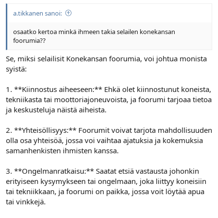
a.tikkanen sanoi:
osaatko kertoa minkä ihmeen takia selailen konekansan
foorumia??
Se, miksi selailisit Konekansan foorumia, voi johtua monista
syistä:
1. **Kiinnostus aiheeseen:** Ehkä olet kiinnostunut koneista,
tekniikasta tai moottoriajoneuvoista, ja foorumi tarjoaa tietoa
ja keskusteluja näistä aiheista.
2. **Yhteisöllisyys:** Foorumit voivat tarjota mahdollisuuden
olla osa yhteisöä, jossa voi vaihtaa ajatuksia ja kokemuksia
samanhenkisten ihmisten kanssa.
3. **Ongelmanratkaisu:** Saatat etsiä vastausta johonkin
erityiseen kysymykseen tai ongelmaan, joka liittyy koneisiin
tai tekniikkaan, ja foorumi on paikka, jossa voit löytää apua
tai vinkkejä.