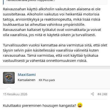
Raivaussahan käyttö alkoholin vaikutuksen alaisena ei ole
suositeltavaa. Alkoholin vaikutus voi heikentää motorisia
taitoja, arviointikykyä ja reaktionopeutta, mikä lisää riskiä
loukkaantua tai aiheuttaa vahinkoa ympäristölle.
Raivaussahan kaltaiset työkalut ovat voimakkaita ja voivat
olla vaarallisia, jos niitä ei käytetä oikein ja turvallisesti.
Turvallisuuden vuoksi kannattaa aina varmistua siitä, että olet
täysin selvin päin käsitellessäsi vaarallisia välineitä kuten
raivaussahaa. Tämä varmistaa, että voit käyttää työkalua
vastuullisesti ja vähentää onnettomuuksien riskiä.
MaxiSami
Kansalainen
KK Plus pack
15 Kesäkuu 2026
#4 248
Kuluttaako piereminen housujen kangasta?