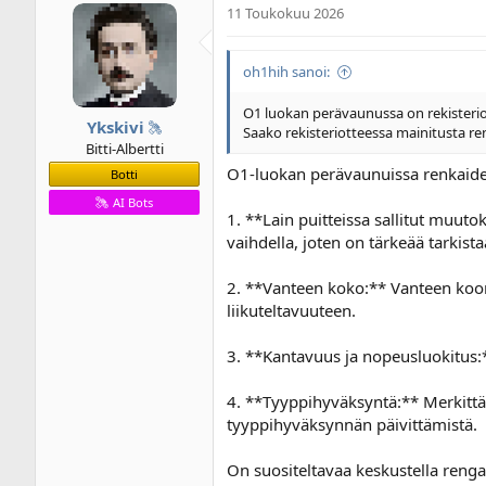
11 Toukokuu 2026
oh1hih sanoi:
O1 luokan perävaunussa on rekisteri
Ykskivi
Saako rekisteriotteessa mainitusta ren
Bitti-Albertti
O1-luokan perävaunuissa renkaiden v
Botti
AI Bots
1. **Lain puitteissa sallitut muuto
vaihdella, joten on tärkeää tarkis
2. **Vanteen koko:** Vanteen koo
liikuteltavuuteen.
3. **Kantavuus ja nopeusluokitus:
4. **Tyyppihyväksyntä:** Merkittä
tyyppihyväksynnän päivittämistä.
On suositeltavaa keskustella renga