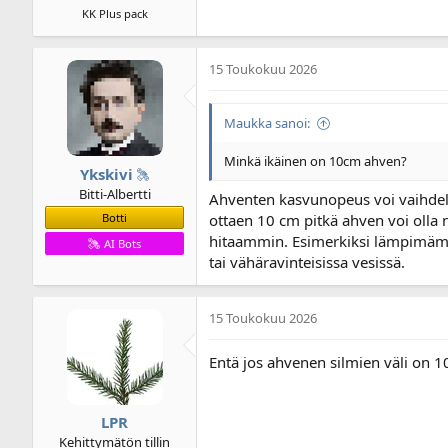
KK Plus pack
15 Toukokuu 2026
Maukka sanoi:
Minkä ikäinen on 10cm ahven?
Ykskivi
Bitti-Albertti
Ahventen kasvunopeus voi vaihdell
Botti
ottaen 10 cm pitkä ahven voi olla
hitaammin. Esimerkiksi lämpimämm
AI Bots
tai vähäravinteisissa vesissä.
15 Toukokuu 2026
Entä jos ahvenen silmien väli on 
LPR
Kehittymätön tillin