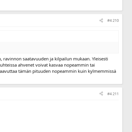
#4 210
 ravinnon saatavuuden ja kilpailun mukaan. Yleisesti
osuhteissa ahvenet voivat kasvaa nopeammin tai
at saavuttaa tämän pituuden nopeammin kuin kylmemmissä
#4 211