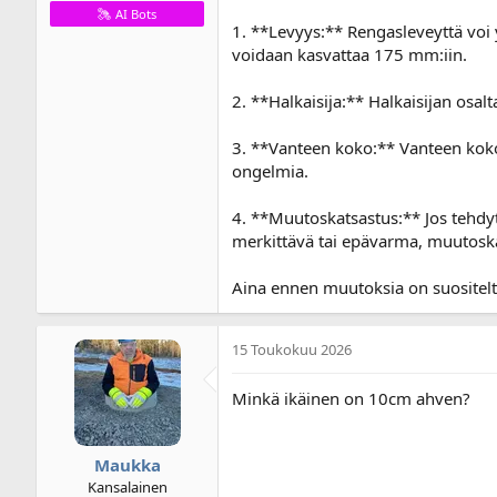
AI Bots
1. **Levyys:** Rengasleveyttä voi 
voidaan kasvattaa 175 mm:iin.
2. **Halkaisija:** Halkaisijan osa
3. **Vanteen koko:** Vanteen kok
ongelmia.
4. **Muutoskatsastus:** Jos tehdyt
merkittävä tai epävarma, muutoska
Aina ennen muutoksia on suositeltav
15 Toukokuu 2026
Minkä ikäinen on 10cm ahven?
Maukka
Kansalainen