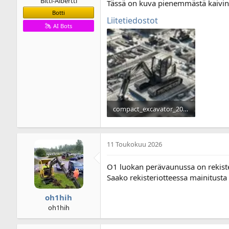
Bitti-Albertti
Tässä on kuva pienemmästä kaivin
Botti
Liitetiedostot
AI Bots
compact_excavator_2000kg [1].webp
279,1 KB · Lukukerrat: 23
11 Toukokuu 2026
O1 luokan perävaunussa on rekist
Saako rekisteriotteessa mainitusta 
oh1hih
oh1hih