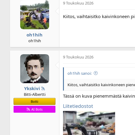
9 Toukokuu 2026
i
u
k
s
e
p
Kiitos, vaihtaisitko kaivinkoneen 
t
ä
j
i
u
v
oh1hih
n
ä
oh1hih
a
m
l
ä
o
ä
9 Toukokuu 2026
i
r
t
ä
t
oh1hih sanoi:
a
j
Kiitos, vaihtaisitko kaivinkoneen pie
a
Ykskivi
Bitti-Albertti
Tässä on kuva pienemmästä kaivink
Botti
Liitetiedostot
AI Bots