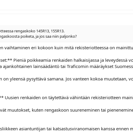
otteessa rengaskoko 145R13, 155R13.
gaskoosta poiketa, ja jos saa niin paljonko?
aihtaminen eri kokoon kuin mitä rekisteriotteessa on mainittu, vo
kset:** Pieniä poikkeamia renkaiden halkaisijassa ja leveydessä vo
taa ajankohtainen lainsäädäntö tai Traficomin määräykset Suomess
n on yleensä pysyttävä samana. Jos vanteen kokoa muutetaan, vo
** Uusien renkaiden on täytettävä vähintään rekisteriotteen main
vät muutokset, kuten rengaskoon suureneminen tai pieneneminen 
sliikkeen asiantuntijan tai katsastusviranomaisen kanssa ennen m