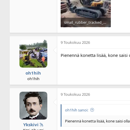
small_rubber_tracked_excavator [1].webp
95,9 KB · Lukukerrat: 27
9 Toukokuu 2026
Pienennä konetta lisää, kone saisi
oh1hih
oh1hih
9 Toukokuu 2026
oh1hih sanoi:
Pienennä konetta lisää, kone saisi ol
Ykskivi