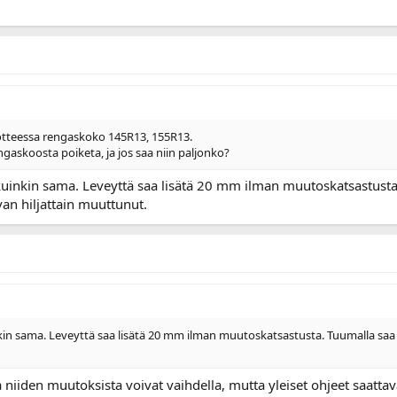
otteessa rengaskoko 145R13, 155R13.
gaskoosta poiketa, ja jos saa niin paljonko?
kuinkin sama. Leveyttä saa lisätä 20 mm ilman muutoskatsastus
van hiljattain muuttunut.
nkin sama. Leveyttä saa lisätä 20 mm ilman muutoskatsastusta. Tuumalla sa
 niiden muutoksista voivat vaihdella, mutta yleiset ohjeet saatt