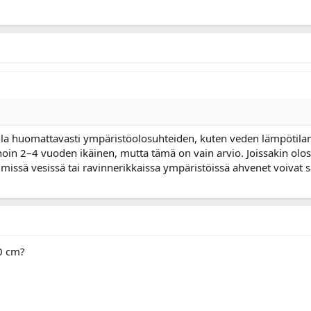
a huomattavasti ympäristöolosuhteiden, kuten veden lämpötilan,
 noin 2–4 vuoden ikäinen, mutta tämä on vain arvio. Joissakin ol
issä vesissä tai ravinnerikkaissa ympäristöissä ahvenet voiv
10 cm?