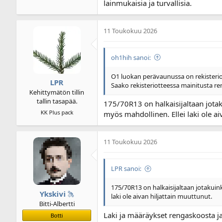
lainmukaisia ja turvallisia.
11 Toukokuu 2026
oh1hih sanoi:
O1 luokan perävaunussa on rekisteri
LPR
Saako rekisteriotteessa mainitusta ren
Kehittymätön tillin
tallin tasapää.
175/70R13 on halkaisijaltaan jota
KK Plus pack
myös mahdollinen. Ellei laki ole ai
11 Toukokuu 2026
LPR sanoi:
175/70R13 on halkaisijaltaan jotakui
Ykskivi
laki ole aivan hiljattain muuttunut.
Bitti-Albertti
Laki ja määräykset rengaskoosta ja
Botti