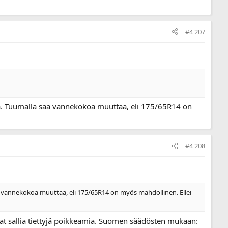
#4 207
ta. Tuumalla saa vannekokoa muuttaa, eli 175/65R14 on
#4 208
a vannekokoa muuttaa, eli 175/65R14 on myös mahdollinen. Ellei
avat sallia tiettyjä poikkeamia. Suomen säädösten mukaan: