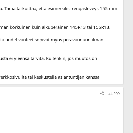
ta. Tämä tarkoittaa, että esimerkiksi rengasleveys 155 mm
n saman korkuinen kuin alkuperäinen 145R13 tai 155R13.
ttä uudet vanteet sopivat myös perävaunuun ilman
sta ei yleensä tarvita. Kuitenkin, jos muutos on
erkkosivuilta tai keskustella asiantuntijan kanssa.
#4 209