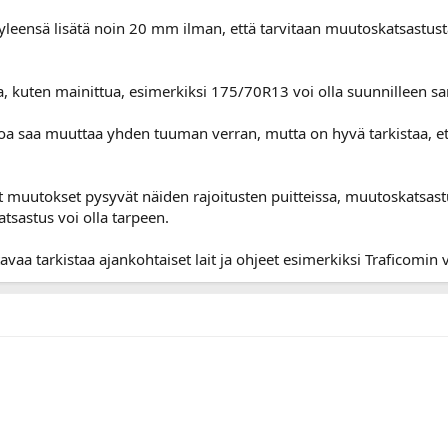
yleensä lisätä noin 20 mm ilman, että tarvitaan muutoskatsastus
lta, kuten mainittua, esimerkiksi 175/70R13 voi olla suunnillee
oa saa muuttaa yhden tuuman verran, mutta on hyvä tarkistaa, e
 muutokset pysyvät näiden rajoitusten puitteissa, muutoskatsastu
tsastus voi olla tarpeen.
aa tarkistaa ajankohtaiset lait ja ohjeet esimerkiksi Traficomin v