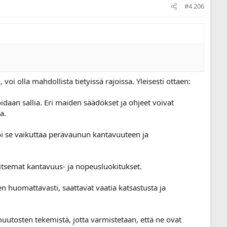
#4 206
i olla mahdollista tietyissä rajoissa. Yleisesti ottaen:
idaan sallia. Eri maiden säädökset ja ohjeet voivat
a.
i se vaikuttaa perävaunun kantavuuteen ja
itsemat kantavuus- ja nopeusluokitukset.
huomattavasti, saattavat vaatia katsastusta ja
uutosten tekemistä, jotta varmistetaan, että ne ovat