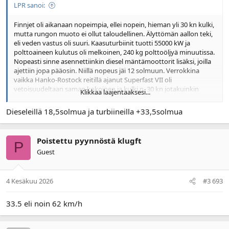
LPR sanoi:
Finnjet oli aikanaan nopeimpia, ellei nopein, hieman yli 30 kn kulki,
mutta rungon muoto ei ollut taloudellinen. Älyttömän aallon teki,
eli veden vastus oli suuri. Kaasuturbiinit tuotti 55000 kW ja
polttoaineen kulutus oli melkoinen, 240 kg polttoöljyä minuutissa.
Nopeasti sinne asennettiinkin diesel mäntämoottorit lisäksi, joilla
ajettiin jopa pääosin. Niillä nopeus jäi 12 solmuun. Verrokkina
vaikka Hanko-Rostock reitillä ajanut Superfast VII oli
vetoisuudeltaan saman kokoinen ja kulki n. 30 kn jotakuinkin
Klikkaa laajentaaksesi...
10000 kW pienemmällä teholla.
Dieseleillä 18,5solmua ja turbiineilla +33,5solmua
Poistettu pyynnöstä klugft
P
Guest
4 Kesäkuu 2026
#3 693
33.5 eli noin 62 km/h