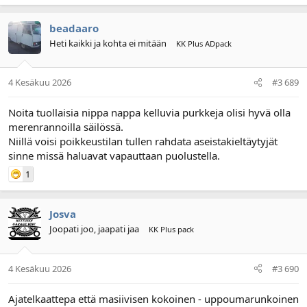
beadaaro
Heti kaikki ja kohta ei mitään
KK Plus ADpack
4 Kesäkuu 2026
#3 689
Noita tuollaisia nippa nappa kelluvia purkkeja olisi hyvä olla
merenrannoilla säilössä.
Niillä voisi poikkeustilan tullen rahdata aseistakieltäytyjät
sinne missä haluavat vapauttaan puolustella.
1
Josva
Joopati joo, jaapati jaa
KK Plus pack
4 Kesäkuu 2026
#3 690
Ajatelkaattepa että masiivisen kokoinen - uppoumarunkoinen