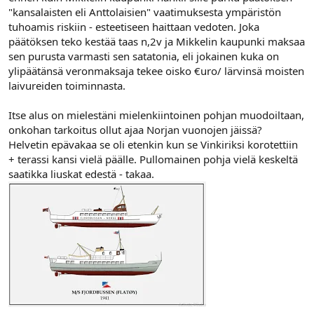
"kansalaisten eli Anttolaisien" vaatimuksesta ympäristön
tuhoamis riskiin - esteetiseen haittaan vedoten. Joka
päätöksen teko kestää taas n,2v ja Mikkelin kaupunki maksaa
sen purusta varmasti sen satatonia, eli jokainen kuka on
ylipäätänsä veronmaksaja tekee oisko €uro/ lärvinsä moisten
laivureiden toiminnasta.
Itse alus on mielestäni mielenkiintoinen pohjan muodoiltaan,
onkohan tarkoitus ollut ajaa Norjan vuonojen jäissä?
Helvetin epävakaa se oli etenkin kun se Vinkiriksi korotettiin
+ terassi kansi vielä päälle. Pullomainen pohja vielä keskeltä
saatikka liuskat edestä - takaa.