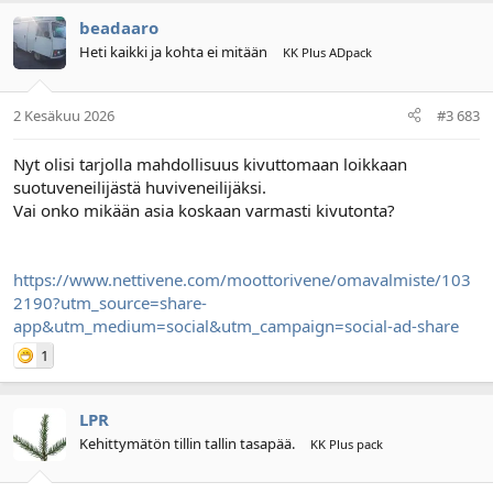
beadaaro
Heti kaikki ja kohta ei mitään
KK Plus ADpack
2 Kesäkuu 2026
#3 683
Nyt olisi tarjolla mahdollisuus kivuttomaan loikkaan
suotuveneilijästä huviveneilijäksi.
Vai onko mikään asia koskaan varmasti kivutonta?
https://www.nettivene.com/moottorivene/omavalmiste/103
2190?utm_source=share-
app&utm_medium=social&utm_campaign=social-ad-share
1
LPR
Kehittymätön tillin tallin tasapää.
KK Plus pack