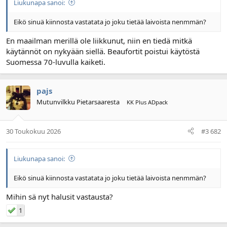
Liukunapa sanoi:
l
ä
o
ä
Eikö sinuä kiinnosta vastatata jo joku tietää laivoista nenmmän?
i
r
t
ä
En maailman merillä ole liikkunut, niin en tiedä mitkä
t
käytännöt on nykyään siellä. Beaufortit poistui käytöstä
a
Suomessa 70-luvulla kaiketi.
j
a
pajs
Mutunvilkku Pietarsaaresta
KK Plus ADpack
30 Toukokuu 2026
#3 682
Liukunapa sanoi:
Eikö sinuä kiinnosta vastatata jo joku tietää laivoista nenmmän?
Mihin sä nyt halusit vastausta?
1