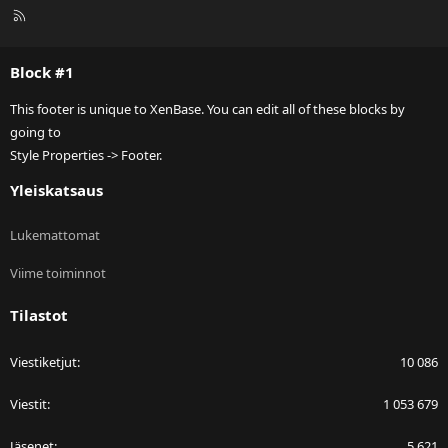
R
S
S
Block #1
This footer is unique to XenBase. You can edit all of these blocks by
going to
Style Properties -> Footer.
Yleiskatsaus
Lukemattomat
Viime toiminnot
Tilastot
Viestiketjut
10 086
Viestit
1 053 679
Jäsenet
5 621