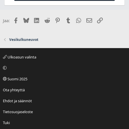
Facebook
Bluesky
LinkedIn
Reddit
Pinterest
Tumblr
WhatsApp
Sähköposti
Linkki
Jaa:
Vesikulkuneuvot
Ulkoasun valinta
Suomi 2025
Ota yhteyttä
Ehdot ja säännöt
Tietosuojaseloste
Tuki