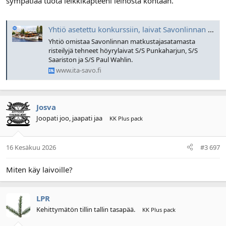
sympatiaa tuota leikkikapteeni leinosta kohtaan.
muut maksuhäiriöt.
www.protestilista.net
Yhtiö asetettu konkurssiin, laivat Savonlinnan satamassa katsastamatta, yrittäjä Janne Leinosta ei tavoiteta
Yhtiö omistaa Savonlinnan matkustajasatamasta
risteilyjä tehneet höyrylaivat S/S Punkaharjun, S/S
Saariston ja S/S Paul Wahlin.
www.ita-savo.fi
Josva
Joopati joo, jaapati jaa
KK Plus pack
16 Kesäkuu 2026
#3 697
Miten käy laivoille?
LPR
Kehittymätön tillin tallin tasapää.
KK Plus pack