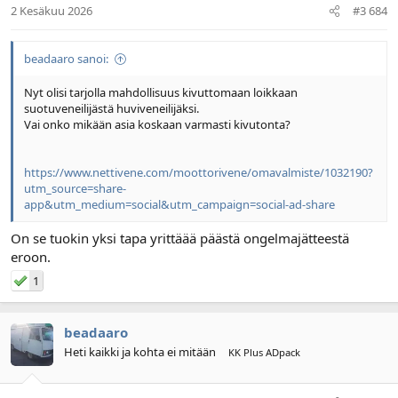
2 Kesäkuu 2026
#3 684
beadaaro sanoi:
Nyt olisi tarjolla mahdollisuus kivuttomaan loikkaan
suotuveneilijästä huviveneilijäksi.
Vai onko mikään asia koskaan varmasti kivutonta?
https://www.nettivene.com/moottorivene/omavalmiste/1032190?
utm_source=share-
app&utm_medium=social&utm_campaign=social-ad-share
On se tuokin yksi tapa yrittäää päästä ongelmajätteestä
eroon.
1
beadaaro
Heti kaikki ja kohta ei mitään
KK Plus ADpack