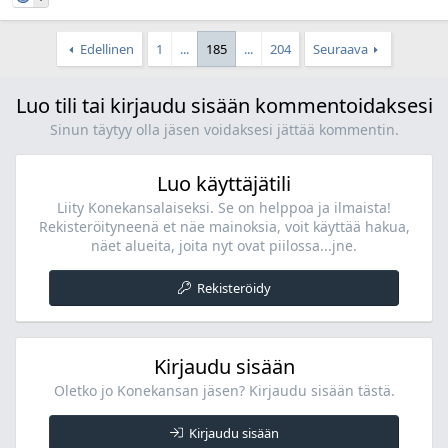
Edellinen
1
...
185
...
204
Seuraava
Luo tili tai kirjaudu sisään kommentoidaksesi
Sinun täytyy olla jäsen voidaksesi jättää kommentin.
Luo käyttäjätili
Liity Konekansalaiseksi. Se on helppoa ja ilmaista!
Rekisteröityneenä et näe mainoksia, voit käyttää hakua,
näet alueita, joita nyt ovat piilossa...jne.
Rekisteröidy
Kirjaudu sisään
Oletko jo Konekansan jäsen? Kirjaudu sisään tästä.
Kirjaudu sisään