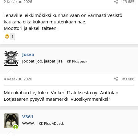
2 Kesäkuu 2026
#3 685
Tenaville leikkimökiksi kunhan vaan on varmasti vesistö
kaukana eikä kukaan muutenkaan näe.
Moottori ja akseli talteen.
1
Josva
Joopati joo, jaapati jaa
KK Plus pack
4 Kesäkuu 2026
#3 686
Mitenkähän lie, tuliko Vinkeri II aluksesta nyt Anttolan
Lotjasaaren pysyvä maamerkki vuosikymmeniksi?
V361
W.W.W.
KK Plus ADpack