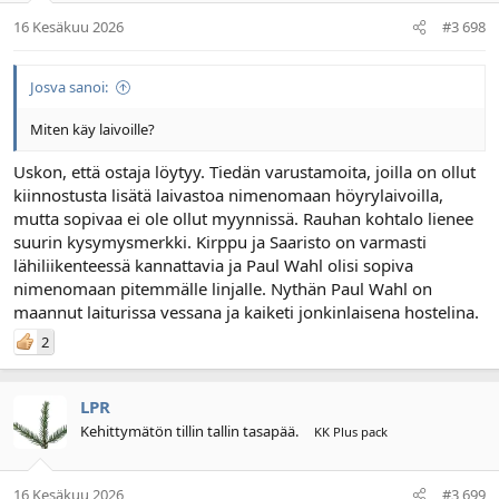
16 Kesäkuu 2026
#3 698
Josva sanoi:
Miten käy laivoille?
Uskon, että ostaja löytyy. Tiedän varustamoita, joilla on ollut
kiinnostusta lisätä laivastoa nimenomaan höyrylaivoilla,
mutta sopivaa ei ole ollut myynnissä. Rauhan kohtalo lienee
suurin kysymysmerkki. Kirppu ja Saaristo on varmasti
lähiliikenteessä kannattavia ja Paul Wahl olisi sopiva
nimenomaan pitemmälle linjalle. Nythän Paul Wahl on
maannut laiturissa vessana ja kaiketi jonkinlaisena hostelina.
2
LPR
Kehittymätön tillin tallin tasapää.
KK Plus pack
16 Kesäkuu 2026
#3 699