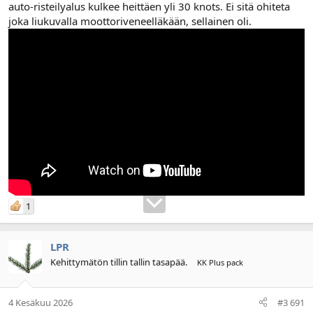
auto-risteilyalus kulkee heittäen yli 30 knots. Ei sitä ohiteta
joka liukuvalla moottoriveneelläkään, sellainen oli.
1
LPR
Kehittymätön tillin tallin tasapää.
KK Plus pack
4 Kesäkuu 2026
#3 691