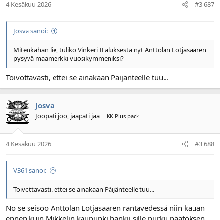
4 Kesäkuu 2026
#3 687
Josva sanoi:
Mitenkähän lie, tuliko Vinkeri II aluksesta nyt Anttolan Lotjasaaren
pysyvä maamerkki vuosikymmeniksi?
Toivottavasti, ettei se ainakaan Päijänteelle tuu...
Josva
Joopati joo, jaapati jaa
KK Plus pack
4 Kesäkuu 2026
#3 688
V361 sanoi:
Toivottavasti, ettei se ainakaan Päijänteelle tuu...
No se seisoo Anttolan Lotjasaaren rantavedessä niin kauan
ennen kuin Mikkelin kaupunki hankii sille purku päätöksen