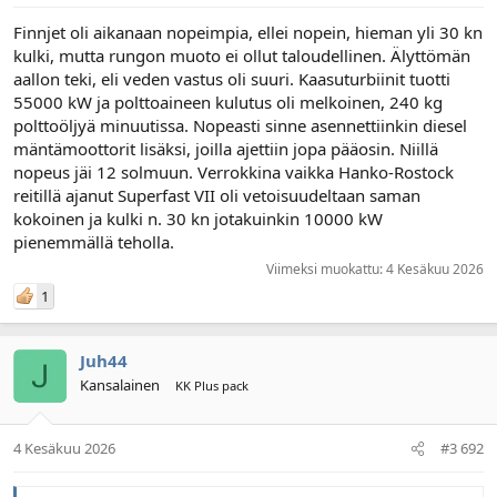
Finnjet oli aikanaan nopeimpia, ellei nopein, hieman yli 30 kn
kulki, mutta rungon muoto ei ollut taloudellinen. Älyttömän
aallon teki, eli veden vastus oli suuri. Kaasuturbiinit tuotti
55000 kW ja polttoaineen kulutus oli melkoinen, 240 kg
polttoöljyä minuutissa. Nopeasti sinne asennettiinkin diesel
mäntämoottorit lisäksi, joilla ajettiin jopa pääosin. Niillä
nopeus jäi 12 solmuun. Verrokkina vaikka Hanko-Rostock
reitillä ajanut Superfast VII oli vetoisuudeltaan saman
kokoinen ja kulki n. 30 kn jotakuinkin 10000 kW
pienemmällä teholla.
Viimeksi muokattu:
4 Kesäkuu 2026
1
Juh44
Kansalainen
KK Plus pack
4 Kesäkuu 2026
#3 692