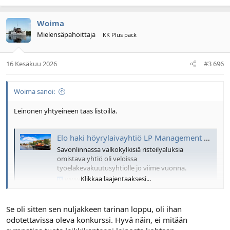
Woima
Mielensäpahoittaja
KK Plus pack
16 Kesäkuu 2026
#3 696
Woima sanoi:
Leinonen yhtyeineen taas listoilla.
Elo haki höyrylaivayhtiö LP Management oy:tä taas konkurssiin – "Asia on jo hoidettu", kommentoi yrittäjä Janne Leinonen
Savonlinnassa valkokylkisiä risteilyaluksia
omistava yhtiö oli veloissa
työeläkevakuutusyhtiölle jo viime vuonna.
Klikkaa laajentaaksesi...
www.ita-savo.fi
Se oli sitten sen nuljakkeen tarinan loppu, oli ihan
Protestilista - Lp Management Oy (2271317-5)
odotettavissa oleva konkurssi. Hyvä näin, ei mitään
Katso yrityksen Lp Management Oy (2271317-5) protestit ja