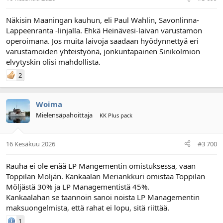
Näkisin Maaningan kauhun, eli Paul Wahlin, Savonlinna-
Lappeenranta -linjalla. Ehkä Heinävesi-laivan varustamon
operoimana. Jos muita laivoja saadaan hyödynnettyä eri
varustamoiden yhteistyönä, jonkuntapainen Sinikolmion
elvytyskin olisi mahdollista.
2
Woima
Mielensäpahoittaja
KK Plus pack
16 Kesäkuu 2026
#3 700
Rauha ei ole enää LP Mangementin omistuksessa, vaan
Toppilan Möljän. Kankaalan Meriankkuri omistaa Toppilan
Möljästä 30% ja LP Managementistä 45%.
Kankaalahan se taannoin sanoi noista LP Managementin
maksuongelmista, että rahat ei lopu, sitä riittää.
1