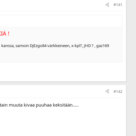
#141
IÄ !
n kanssa, samoin DjEzgo84 värkkeineen, x-kpl?, JHD ? , gaz169
#142
otain muuta kivaa puuhaa keksitään.....