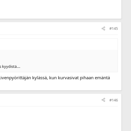
#145
kyydistä....
 kivenpyörittäjän kylässä, kun kurvasivat pihaan emäntä
#146