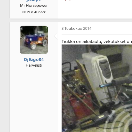
Mr Horsepower
KK Plus ADpack
3 Toukokuu 2014
Tiukka on aikataulu, vekotukset on
DjEzgo84
Härvelisti