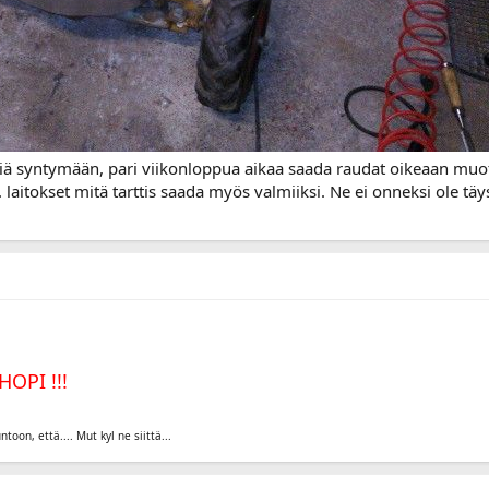
tiä syntymään, pari viikonloppua aikaa saada raudat oikeaan muot
. laitokset mitä tarttis saada myös valmiiksi. Ne ei onneksi ole tä
HOPI !!!
ntoon, että.... Mut kyl ne siittä...