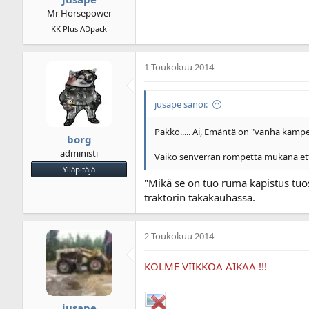
Mr Horsepower
KK Plus ADpack
1 Toukokuu 2014
jusape sanoi:
Pakko..... Ai, Emäntä on "vanha kampe 
borg
administi
Vaiko senverran rompetta mukana että t
Ylläpitäjä
"Mikä se on tuo ruma kapistus tuos
traktorin takakauhassa.
2 Toukokuu 2014
KOLME VIIKKOA AIKAA !!!
jusape