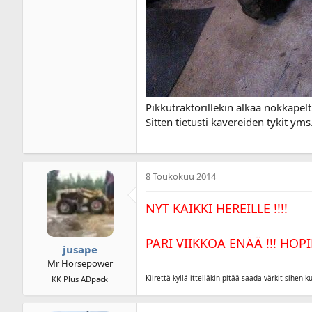
Pikkutraktorillekin alkaa nokkapel
Sitten tietusti kavereiden tykit yms
8 Toukokuu 2014
NYT KAIKKI HEREILLE !!!!
PARI VIIKKOA ENÄÄ !!! HOPI
jusape
Mr Horsepower
Kiirettä kyllä ittelläkin pitää saada värkit sihen ku
KK Plus ADpack