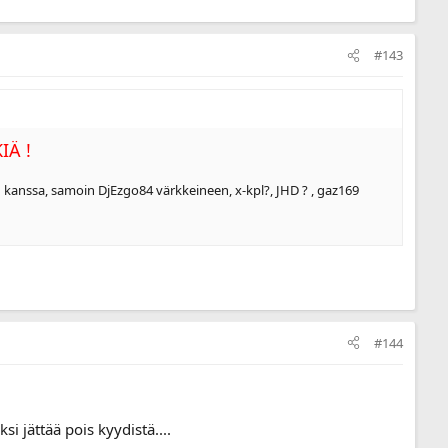
#143
IÄ !
n kanssa, samoin DjEzgo84 värkkeineen, x-kpl?, JHD ? , gaz169
#144
i jättää pois kyydistä....