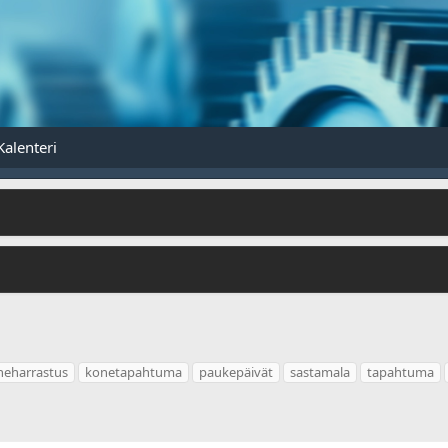
Kalenteri
neharrastus
konetapahtuma
paukepäivät
sastamala
tapahtuma