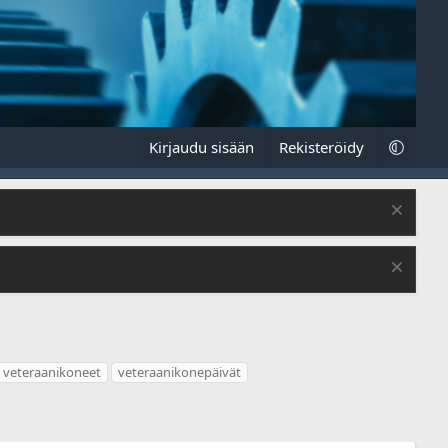
Kirjaudu sisään
Rekisteröidy
veteraanikoneet
veteraanikonepäivät