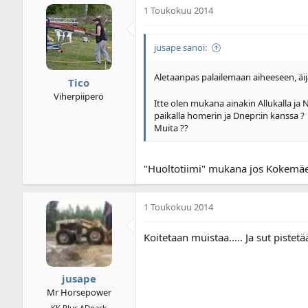
i
u
s
1 Toukokuu 2014
k
s
t
e
p
e
t
ä
e
jusape sanoi:
j
i
t
u
v
Aletaanpas palailemaan aiheeseen, äijä
Tico
n
ä
a
m
Viherpiiperö
Itte olen mukana ainakin Allukalla ja
l
ä
paikalla homerin ja Dnepr:in kanssa ?
o
ä
Muita ??
i
r
t
ä
t
"Huoltotiimi" mukana jos Kokemäe
a
j
a
1 Toukokuu 2014
Koitetaan muistaa..... Ja sut piste
jusape
Mr Horsepower
KK Plus ADpack