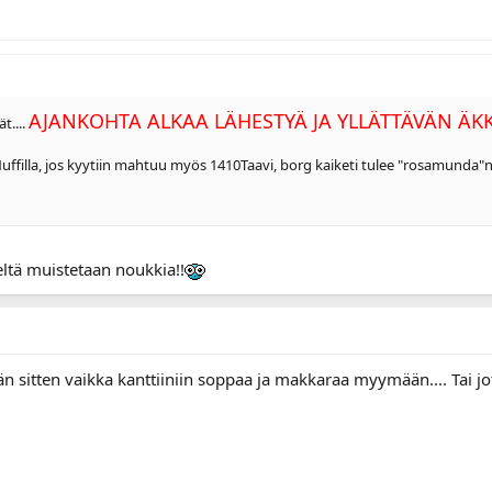
​AJANKOHTA ALKAA LÄHESTYÄ JA YLLÄTTÄVÄN ÄKK
t....
 Nuffilla, jos kyytiin mahtuu myös 1410Taavi, borg kaiketi tulee "rosamunda"
ltä muistetaan noukkia!!
tään sitten vaikka kanttiiniin soppaa ja makkaraa myymään.... Tai j