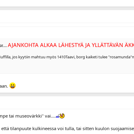
​AJANKOHTA ALKAA LÄHESTYÄ JA YLLÄTTÄVÄN ÄKK
t....
 Nuffilla, jos kyytiin mahtuu myös 1410Taavi, borg kaiketi tulee "rosamunda"
aan.
mpe tai museovärkki" vai....
ä tilanpuute kulkineessa voi tulla, tai sitten kuulon suojaamiseks