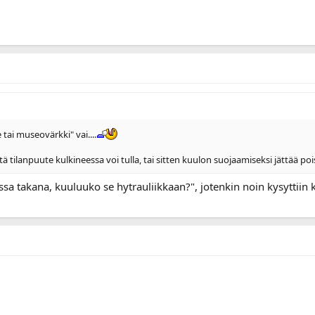
tai museovärkki" vai....
ilanpuute kulkineessa voi tulla, tai sitten kuulon suojaamiseksi jättää pois 
sa takana, kuuluuko se hytrauliikkaan?", jotenkin noin kysyttiin