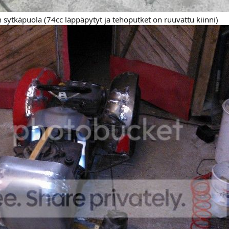
 sytkäpuola (74cc läppäpytyt ja tehoputket on ruuvattu kiinni)