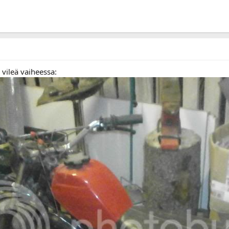
 vileä vaiheessa: