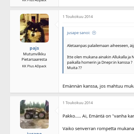
1 Toukokuu 2014
jusape sanoi:
Aletaanpas palailemaan aiheeseen, äijä
pajs
Mutunvilkku
Itte olen mukana ainakin Allukalla ja
Pietarsaaresta
paikalla homerin ja Dnepr:in kanssa ?
KK Plus ADpack
Muita ??
Emännän kanssa, jos mahtuu muk
1 Toukokuu 2014
Pakko..... Ai, Emäntä on "vanha ka
Vaiko senverran rompetta mukana ett
jusape