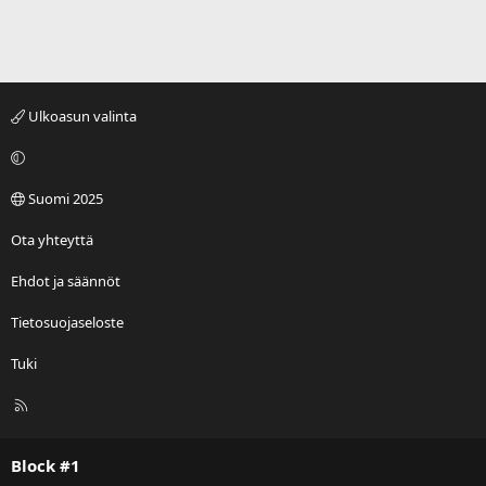
Ulkoasun valinta
Suomi 2025
Ota yhteyttä
Ehdot ja säännöt
Tietosuojaseloste
Tuki
R
S
S
Block #1