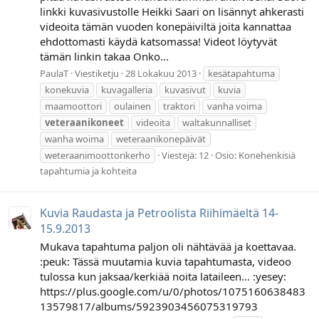
linkki kuvasivustolle Heikki Saari on lisännyt ahkerasti
videoita tämän vuoden konepäiviltä joita kannattaa
ehdottomasti käydä katsomassa! Videot löytyvät
tämän linkin takaa Onko...
PaulaT
Viestiketju
28 Lokakuu 2013
kesätapahtuma
konekuvia
kuvagalleria
kuvasivut
kuvia
maamoottori
oulainen
traktori
vanha voima
veteraanikoneet
videoita
waltakunnalliset
wanha woima
weteraanikonepäivät
weteraanimoottorikerho
Viestejä: 12
Osio:
Konehenkisiä
tapahtumia ja kohteita
Kuvia Raudasta ja Petroolista Riihimäeltä 14-
15.9.2013
Mukava tapahtuma paljon oli nähtävää ja koettavaa.
:peuk: Tässä muutamia kuvia tapahtumasta, videoo
tulossa kun jaksaa/kerkiää noita lataileen... :yesey:
https://plus.google.com/u/0/photos/1075160638483
13579817/albums/5923903456075319793