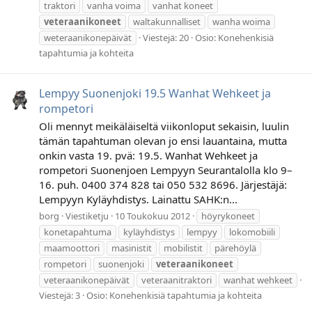
traktori
vanha voima
vanhat koneet
veteraanikoneet
waltakunnalliset
wanha woima
weteraanikonepäivät
Viestejä: 20
Osio:
Konehenkisiä
tapahtumia ja kohteita
Lempyy Suonenjoki 19.5 Wanhat Wehkeet ja
rompetori
Oli mennyt meikäläiseltä viikonloput sekaisin, luulin
tämän tapahtuman olevan jo ensi lauantaina, mutta
onkin vasta 19. pvä: 19.5. Wanhat Wehkeet ja
rompetori Suonenjoen Lempyyn Seurantalolla klo 9–
16. puh. 0400 374 828 tai 050 532 8696. Järjestäjä:
Lempyyn Kyläyhdistys. Lainattu SAHK:n...
borg
Viestiketju
10 Toukokuu 2012
höyrykoneet
konetapahtuma
kyläyhdistys
lempyy
lokomobiili
maamoottori
masinistit
mobilistit
pärehöylä
rompetori
suonenjoki
veteraanikoneet
veteraanikonepäivät
veteraanitraktori
wanhat wehkeet
Viestejä: 3
Osio:
Konehenkisiä tapahtumia ja kohteita