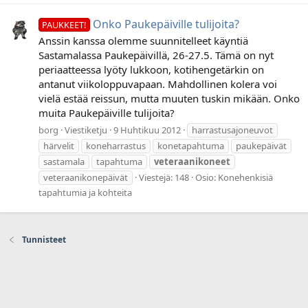
Onko Paukepäiville tulijoita?
PAUKKEET!
Anssin kanssa olemme suunnitelleet käyntiä
Sastamalassa Paukepäivillä, 26-27.5. Tämä on nyt
periaatteessa lyöty lukkoon, kotihengetärkin on
antanut viikoloppuvapaan. Mahdollinen kolera voi
vielä estää reissun, mutta muuten tuskin mikään. Onko
muita Paukepäiville tulijoita?
borg
Viestiketju
9 Huhtikuu 2012
harrastusajoneuvot
härvelit
koneharrastus
konetapahtuma
paukepäivät
sastamala
tapahtuma
veteraanikoneet
veteraanikonepäivät
Viestejä: 148
Osio:
Konehenkisiä
tapahtumia ja kohteita
Tunnisteet