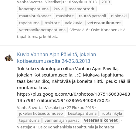
VanhaSavotta
Viestiketju
16 Syyskuu 2013
2013
konetapahtuma
kuvia
maamoottorit
maatalouskoneet
masinistit
rauta&petrooli
riihimäki
tapahtuma
traktorit
valokuvia
veteraanikoneet
veteraanikonetapahtuma
Viestejä: 6
Osio:
Konehenkisiä
tapahtumia ja kohteita
Kuvia Vanhan Ajan Päiviltä, Jokelan
kotiseutumuseolta 24-25.8.2013
Tuli koko viikonloppu oltua Vanhan Ajan Päivillä,
Jokelan Kotiseutumuseolla... :D Mukava tapahtuma
taas kerran :ilo:, nähtävää ja koneita riitti. :peuk: Täällä
muutama kuva
https://plus.google.com/u/0/photos/1075160638483
13579817/albums/5916286959400973025
VanhaSavotta
Viestiketju
27 Elokuu 2013
jokelan kotiseutumuseo
kesätapahtuma
ruotsinkylä
tapahtuma
vanhan ajan päivät
veteraanikoneet
Viestejä: 4
Osio:
Konehenkisiä tapahtumia ja kohteita