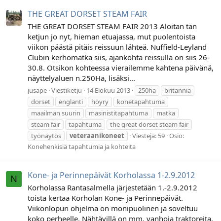
THE GREAT DORSET STEAM FAIR
THE GREAT DORSET STEAM FAIR 2013 Aloitan tän
ketjun jo nyt, hieman etuajassa, mut puolentoista
viikon päästä pitäis reissuun lähteä. Nuffield-Leyland
Clubin kerhomatka siis, ajankohta reissulla on siis 26-
30.8. Otsikon kohteessa vierailemme kahtena päivänä,
näyttelyaluen n.250Ha, lisäksi...
jusape
Viestiketju
14 Elokuu 2013
250ha
britannia
dorset
englanti
höyry
konetapahtuma
maailman suurin
masinistitapahtuma
matka
steam fair
tapahtuma
the great dorset steam fair
työnäytös
veteraanikoneet
Viestejä: 59
Osio:
Konehenkisiä tapahtumia ja kohteita
Kone- ja Perinnepäivät Korholassa 1-2.9.2012
N
Korholassa Rantasalmella järjestetään 1.-2.9.2012
toista kertaa Korholan Kone- ja Perinnepäivät.
Viikonlopun ohjelma on monipuolinen ja soveltuu
koko perheelle. Nähtävillä on mm. vanhoja traktoreita,