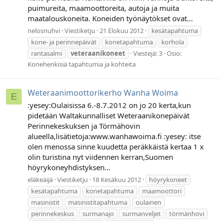
puimureita, maamoottoreita, autoja ja muita
maatalouskoneita. Koneiden työnäytökset ovat...
nelosnuhvi
Viestiketju
21 Elokuu 2012
kesätapahtuma
kone- ja perinnepäivät
konetapahtuma
korhola
rantasalmi
veteraanikoneet
Viestejä: 3
Osio:
Konehenkisiä tapahtumia ja kohteita
Weteraanimoottorikerho Wanha Woima
E
:yesey:Oulaisissa 6.-8.7.2012 on jo 20 kerta,kun
pidetään Waltakunnalliset Weteraanikonepäivät
Perinnekeskuksen ja Törmähovin
alueella,lisätietoja:www.wanhawoima.fi :yesey: itse
olen menossa sinne kuudetta peräkkäistä kertaa 1 x
olin turistina nyt viidennen kerran,Suomen
höyrykoneyhdistyksen...
eläkeäijä
Viestiketju
18 Kesäkuu 2012
höyrykoneet
kesätapahtuma
konetapahtuma
maamoottori
masinistit
masinistitapahtuma
oulainen
perinnekeskus
surmanajo
surmanveljet
törmänhovi