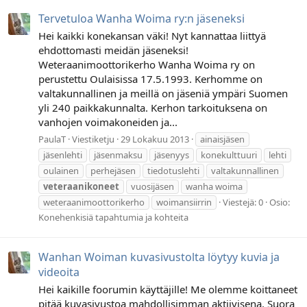
Tervetuloa Wanha Woima ry:n jäseneksi
Hei kaikki konekansan väki! Nyt kannattaa liittyä
ehdottomasti meidän jäseneksi!
Weteraanimoottorikerho Wanha Woima ry on
perustettu Oulaisissa 17.5.1993. Kerhomme on
valtakunnallinen ja meillä on jäseniä ympäri Suomen
yli 240 paikkakunnalta. Kerhon tarkoituksena on
vanhojen voimakoneiden ja...
PaulaT
Viestiketju
29 Lokakuu 2013
ainaisjäsen
jäsenlehti
jäsenmaksu
jäsenyys
konekulttuuri
lehti
oulainen
perhejäsen
tiedotuslehti
valtakunnallinen
veteraanikoneet
vuosijäsen
wanha woima
weteraanimoottorikerho
woimansiirrin
Viestejä: 0
Osio:
Konehenkisiä tapahtumia ja kohteita
Wanhan Woiman kuvasivustolta löytyy kuvia ja
videoita
Hei kaikille foorumin käyttäjille! Me olemme koittaneet
pitää kuvasivustoa mahdollisimman aktiivisena. Suora