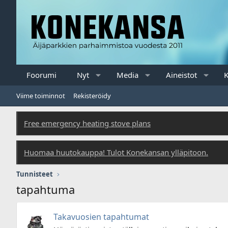
Foorumi
Nyt
Media
Aineistot
K
Viime toiminnot
Rekisteröidy
Free emergency heating stove plans
Huomaa huutokauppa! Tulot Konekansan ylläpitoon.
Tunnisteet
tapahtuma
Takavuosien tapahtumat