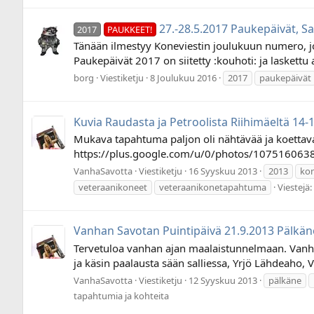
27.-28.5.2017 Paukepäivät, S
2017
PAUKKEET!
Tänään ilmestyy Koneviestin joulukuun numero, jo
Paukepäivät 2017 on siitetty :kouhoti: ja laskettu 
borg
Viestiketju
8 Joulukuu 2016
2017
paukepäivät
Kuvia Raudasta ja Petroolista Riihimäeltä 14-
Mukava tapahtuma paljon oli nähtävää ja koettavaa
https://plus.google.com/u/0/photos/107516
VanhaSavotta
Viestiketju
16 Syyskuu 2013
2013
ko
veteraanikoneet
veteraanikonetapahtuma
Viestejä:
Vanhan Savotan Puintipäivä 21.9.2013 Pälkän
Tervetuloa vanhan ajan maalaistunnelmaan. Vanha
ja käsin paalausta sään salliessa, Yrjö Lähdeaho, V
VanhaSavotta
Viestiketju
12 Syyskuu 2013
pälkäne
tapahtumia ja kohteita