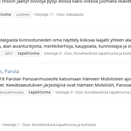
 Hissiin jäänyt siivooja pysyi elossa kaksi viikkoa juomalla likav
htuma
uutinen
Viestejä: 11
Osio:
Sekalaista
iasta kiinnostuneiden oma näyttely kokoaa laajalti yhteen ala
alan asiantuntijoita, merkkikerhoja, kauppiaita, kunnostajia ja o
lahti
tapahtuma
Viestejä: 0
Osio:
Konehenkisiä tapahtumia ja koht
, Parola
 Parolan Panssarimuseolle katsomaan Hämeen Mobilistien ajone
et. Kewätsawutuksen järjestäjinä ovat Hämeen Mobilistit, Panssari
anssarimuseo
tapahtuma
Viestejä: 0
Osio:
Konehenkisiä tapahtumia j
Viestejä: 1
Osio:
Konehenkisiä tapahtumia ja kohteita