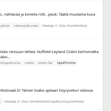
:, nähtävää ja koneita riitti. :peuk: Täällä muutama kuva
 päivät
veteraanikoneet
Viestejä: 4
Osio:
Konehenkisiä
täis reissuun lähteä. Nuffield-Leyland Clubin kerhomatka
äksi...
istitapahtuma
matka
steam fair
tapahtuma
stivaali.fi/ Tämän lisäksi ajetaan höyryveturi vetoisia
a
Viestejä: 4
Osio:
Konehenkisiä tapahtumia ja kohteita