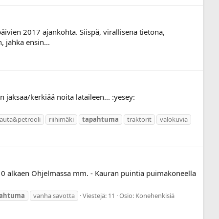
ien 2017 ajankohta. Siispä, virallisena tietona,
, jahka ensin...
aksaa/kerkiää noita lataileen... :yesey:
rauta&petrooli
riihimäki
tapahtuma
traktorit
valokuvia
 10 alkaen Ohjelmassa mm. - Kauran puintia puimakoneella
pahtuma
vanha savotta
Viestejä: 11
Osio:
Konehenkisiä