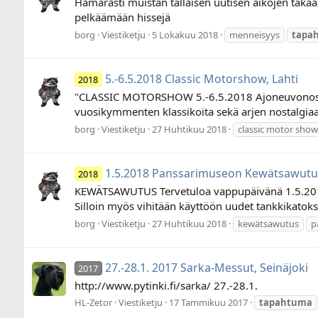
Hämärästi muistan tällaisen uutisen aikojen takaa:
pelkäämään hissejä
borg
Viestiketju
5 Lokakuu 2018
menneisyys
tapa
5.-6.5.2018 Classic Motorshow, Lahti
2018
"CLASSIC MOTORSHOW 5.-6.5.2018 Ajoneuvonostalg
vuosikymmenten klassikoita sekä arjen nostalgiaa, 
borg
Viestiketju
27 Huhtikuu 2018
classic motor show
1.5.2018 Panssarimuseon Kewätsawutus
2018
KEWÄTSAWUTUS Tervetuloa vappupäivänä 1.5.2018
Silloin myös vihitään käyttöön uudet tankkikatoks
borg
Viestiketju
27 Huhtikuu 2018
kewätsawutus
p
27.-28.1. 2017 Sarka-Messut, Seinäjoki
2017
http://www.pytinki.fi/sarka/ 27.-28.1.
HL-Zetor
Viestiketju
17 Tammikuu 2017
tapahtuma