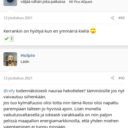
väljää vähän joka paikassa
KK Plus ADpack
12 Joulukuu 2021
#89
Kerrankin on hyötyä kun en ymmärrä kieliä
1
Hulpio
Läski
12 Joulukuu 2021
#90
@refy
todennäköisesti nauraa hekottelee? tämmöisille jos nyt
vaivautuu siihenkään.
Jos tuo kylmäfuusio olisi totta niin tämä Rossi olisi napattu
parempaan talteen jo hyvissä ajoin. Liian monella
vaikutusvaltaisella ja oikeasti varakkaalla on niin paljon
pelissä maapallon energiamarkkinoilla, että yhden miehen
vaientaminen ei tunnu missään.