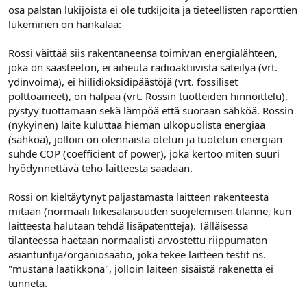
osa palstan lukijoista ei ole tutkijoita ja tieteellisten raporttien
lukeminen on hankalaa:
Rossi väittää siis rakentaneensa toimivan energialähteen,
joka on saasteeton, ei aiheuta radioaktiivista säteilyä (vrt.
ydinvoima), ei hiilidioksidipäästöjä (vrt. fossiliset
polttoaineet), on halpaa (vrt. Rossin tuotteiden hinnoittelu),
pystyy tuottamaan sekä lämpöä että suoraan sähköä. Rossin
(nykyinen) laite kuluttaa hieman ulkopuolista energiaa
(sähköä), jolloin on olennaista otetun ja tuotetun energian
suhde COP (coefficient of power), joka kertoo miten suuri
hyödynnettävä teho laitteesta saadaan.
Rossi on kieltäytynyt paljastamasta laitteen rakenteesta
mitään (normaali liikesalaisuuden suojelemisen tilanne, kun
laitteesta halutaan tehdä lisäpatentteja). Tälläisessa
tilanteessa haetaan normaalisti arvostettu riippumaton
asiantuntija/organiosaatio, joka tekee laitteen testit ns.
"mustana laatikkona", jolloin laiteen sisäistä rakenetta ei
tunneta.