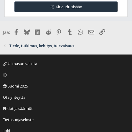
Kirjaudu sisään
Facebook
Bluesky
LinkedIn
Reddit
Pinterest
Tumblr
WhatsApp
Sähköposti
Linkki
Jaa:
Tiede, tutkimus, kehitys, tulevaisuus
Ulkoasun valinta
Suomi 2025
Ota yhteyttä
Ehdot ja säännöt
Tietosuojaseloste
Tuki