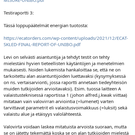
MISURE-UNIBO.pdf
Testiraportti 3:
Tässä loppupäätelmät energian tuotosta:
https://ecatorders.com/wp-content/uploads/2021/12/ECAT-
SKLED-FINAL-REPORT-OF-UNIBO.pdf
Levi on selvästi asiantuntija ja tehdyt testit on tehty
mielestäni hyvien tieteellisten käytäntöjen ja menetelmien
mukaisesti. Noiden lukemista hankaloittaa se, että ne on
tarkoitettu alan asiantuntijoiden luettavaksi (kysymyksessä
on ns. vertaisarvionti, jossa raportti annetaan tiedeyhteisön
muiden tutkijoiden arvioitavaksi). Esim. tuossa laitteen A
valaistusteknisessä raportissa 1 (johon alfred.j.kwak viittaa)
mitataan vain valovirran arviointia (=lumenet) varten
tarvittavat parametrit eli valaistusvoimakkuus (=luksit) sekä
valaistu alue ja etäisyys valolähteestä.
Valovirta voidaan laskea mitatuista arvoista suoraan, mutta
se on jätetty tekemättä koska se on alan tutkijoiden mielestä