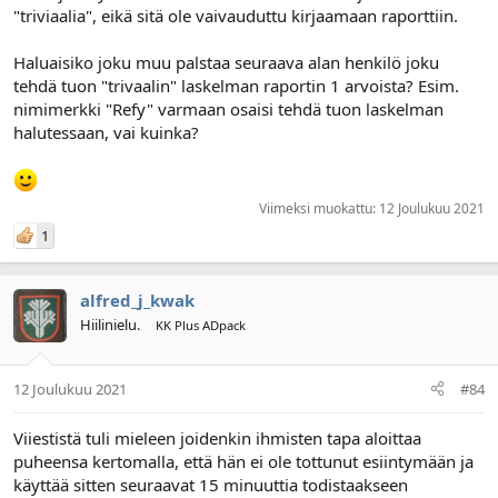
"triviaalia", eikä sitä ole vaivauduttu kirjaamaan raporttiin.
Haluaisiko joku muu palstaa seuraava alan henkilö joku
tehdä tuon "trivaalin" laskelman raportin 1 arvoista? Esim.
nimimerkki "Refy" varmaan osaisi tehdä tuon laskelman
halutessaan, vai kuinka?
Viimeksi muokattu:
12 Joulukuu 2021
1
alfred_j_kwak
Hiilinielu.
KK Plus ADpack
12 Joulukuu 2021
#84
Viiestistä tuli mieleen joidenkin ihmisten tapa aloittaa
puheensa kertomalla, että hän ei ole tottunut esiintymään ja
käyttää sitten seuraavat 15 minuuttia todistaakseen