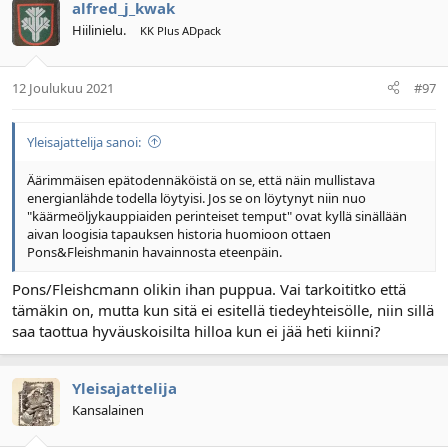
alfred_j_kwak
Hiilinielu.
KK Plus ADpack
12 Joulukuu 2021
#97
Yleisajattelija sanoi:
Äärimmäisen epätodennäköistä on se, että näin mullistava
energianlähde todella löytyisi. Jos se on löytynyt niin nuo
"käärmeöljykauppiaiden perinteiset temput" ovat kyllä sinällään
aivan loogisia tapauksen historia huomioon ottaen
Pons&Fleishmanin havainnosta eteenpäin.
Pons/Fleishcmann olikin ihan puppua. Vai tarkoititko että
tämäkin on, mutta kun sitä ei esitellä tiedeyhteisölle, niin sillä
saa taottua hyväuskoisilta hilloa kun ei jää heti kiinni?
Yleisajattelija
Kansalainen