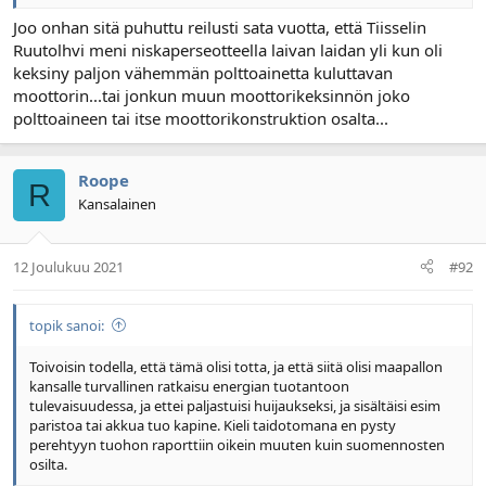
Joo onhan sitä puhuttu reilusti sata vuotta, että Tiisselin
Ruutolhvi meni niskaperseotteella laivan laidan yli kun oli
keksiny paljon vähemmän polttoainetta kuluttavan
moottorin...tai jonkun muun moottorikeksinnön joko
polttoaineen tai itse moottorikonstruktion osalta...
Roope
R
Kansalainen
12 Joulukuu 2021
#92
topik sanoi:
Toivoisin todella, että tämä olisi totta, ja että siitä olisi maapallon
kansalle turvallinen ratkaisu energian tuotantoon
tulevaisuudessa, ja ettei paljastuisi huijaukseksi, ja sisältäisi esim
paristoa tai akkua tuo kapine. Kieli taidotomana en pysty
perehtyyn tuohon raporttiin oikein muuten kuin suomennosten
osilta.