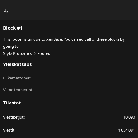
R
S
S
Block #1
This footer is unique to XenBase. You can edit all of these blocks by
going to
Style Properties -> Footer.
Yleiskatsaus
Lukemattomat
Viime toiminnot
Tilastot
Viestiketjut
10 090
Viestit
1 054 081