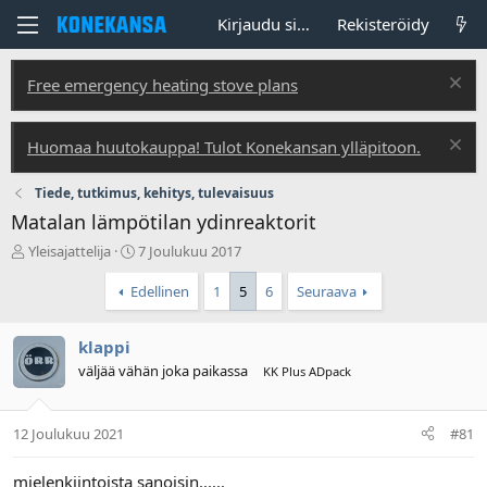
Kirjaudu sisään
Rekisteröidy
Free emergency heating stove plans
Huomaa huutokauppa! Tulot Konekansan ylläpitoon.
Tiede, tutkimus, kehitys, tulevaisuus
Matalan lämpötilan ydinreaktorit
V
A
Yleisajattelija
7 Joulukuu 2017
i
l
e
o
Edellinen
1
5
6
Seuraava
s
i
t
t
klappi
i
u
k
s
väljää vähän joka paikassa
KK Plus ADpack
e
p
t
ä
j
i
12 Joulukuu 2021
#81
u
v
n
ä
mielenkiintoista sanoisin......
a
m