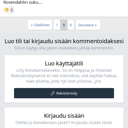
Rosendahlin suku...
2
Edellinen
1
5
6
Seuraava
Luo tili tai kirjaudu sisään kommentoidaksesi
Sinun täytyy olla jäsen voidaksesi jättää kommentin.
Luo käyttäjätili
Liity Konekansalaiseksi. Se on helppoa ja ilmaista!
Rekisteröityneenä et näe mainoksia, voit käyttää hakua,
näet alueita, joita nyt ovat piilossa...jne.
Rekisteröidy
Kirjaudu sisään
Oletko jo Konekansan jäsen? Kirjaudu sisään tästä.