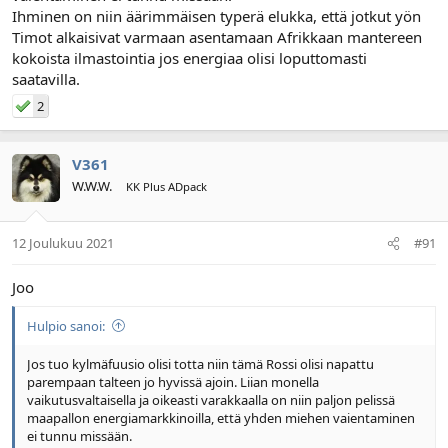
Ihminen on niin äärimmäisen typerä elukka, että jotkut yön
Timot alkaisivat varmaan asentamaan Afrikkaan mantereen
kokoista ilmastointia jos energiaa olisi loputtomasti
saatavilla.
2
V361
W.W.W.
KK Plus ADpack
12 Joulukuu 2021
#91
Joo
Hulpio sanoi:
Jos tuo kylmäfuusio olisi totta niin tämä Rossi olisi napattu
parempaan talteen jo hyvissä ajoin. Liian monella
vaikutusvaltaisella ja oikeasti varakkaalla on niin paljon pelissä
maapallon energiamarkkinoilla, että yhden miehen vaientaminen
ei tunnu missään.