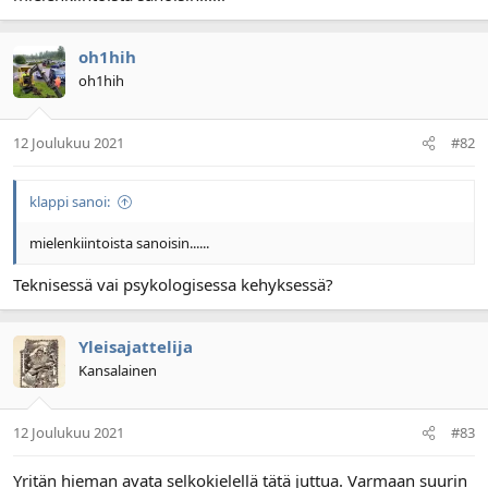
l
ä
o
ä
oh1hih
i
r
t
ä
oh1hih
t
a
j
12 Joulukuu 2021
#82
a
klappi sanoi:
mielenkiintoista sanoisin......
Teknisessä vai psykologisessa kehyksessä?
Yleisajattelija
Kansalainen
12 Joulukuu 2021
#83
Yritän hieman avata selkokielellä tätä juttua. Varmaan suurin