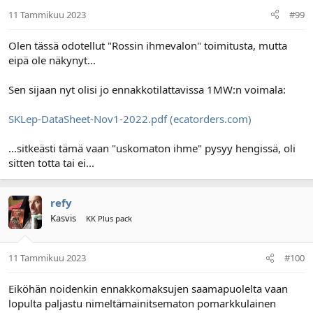
11 Tammikuu 2023
#99
Olen tässä odotellut "Rossin ihmevalon" toimitusta, mutta
eipä ole näkynyt...
Sen sijaan nyt olisi jo ennakkotilattavissa 1MW:n voimala:
SKLep-DataSheet-Nov1-2022.pdf (ecatorders.com)
...sitkeästi tämä vaan "uskomaton ihme" pysyy hengissä, oli
sitten totta tai ei...
refy
Kasvis
KK Plus pack
11 Tammikuu 2023
#100
Eiköhän noidenkin ennakkomaksujen saamapuolelta vaan
lopulta paljastu nimeltämainitsematon pomarkkulainen