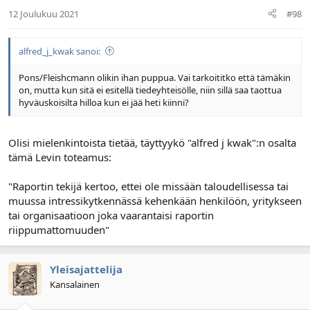
12 Joulukuu 2021
#98
alfred_j_kwak sanoi:
Pons/Fleishcmann olikin ihan puppua. Vai tarkoititko että tämäkin
on, mutta kun sitä ei esitellä tiedeyhteisölle, niin sillä saa taottua
hyväuskoisilta hilloa kun ei jää heti kiinni?
Olisi mielenkintoista tietää, täyttyykö "alfred j kwak":n osalta
tämä Levin toteamus:
"Raportin tekijä kertoo, ettei ole missään taloudellisessa tai
muussa intressikytkennässä kehenkään henkilöön, yritykseen
tai organisaatioon joka vaarantaisi raportin
riippumattomuuden"
Yleisajattelija
Kansalainen