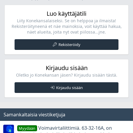
Luo käyttäjätili
Liity Konekansalaiseksi. Se on helppoa ja ilmaista!
Rekisteröityneenä et näe mainoksia, voit käyttää hakua,
näet alueita, joita nyt ovat piilossa...jne.
Rekisteröidy
Kirjaudu sisään
Oletko jo Konekansan jäsen? Kirjaudu sisään tästä.
Kirjaudu sisään
Samankaltaisia viestiketjuja
Voimavirtaliittimiä. 63-32-16A, on
Myydään