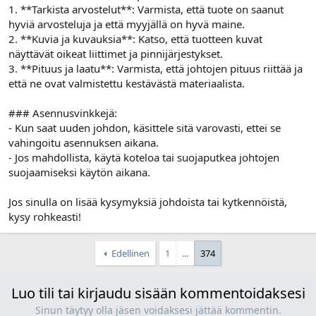
1. **Tarkista arvostelut**: Varmista, että tuote on saanut
hyviä arvosteluja ja että myyjällä on hyvä maine.
2. **Kuvia ja kuvauksia**: Katso, että tuotteen kuvat
näyttävät oikeat liittimet ja pinnijärjestykset.
3. **Pituus ja laatu**: Varmista, että johtojen pituus riittää ja
että ne ovat valmistettu kestävästä materiaalista.
### Asennusvinkkejä:
- Kun saat uuden johdon, käsittele sitä varovasti, ettei se
vahingoitu asennuksen aikana.
- Jos mahdollista, käytä koteloa tai suojaputkea johtojen
suojaamiseksi käytön aikana.
Jos sinulla on lisää kysymyksiä johdoista tai kytkennöistä,
kysy rohkeasti!
Edellinen
1
...
374
Luo tili tai kirjaudu sisään kommentoidaksesi
Sinun täytyy olla jäsen voidaksesi jättää kommentin.