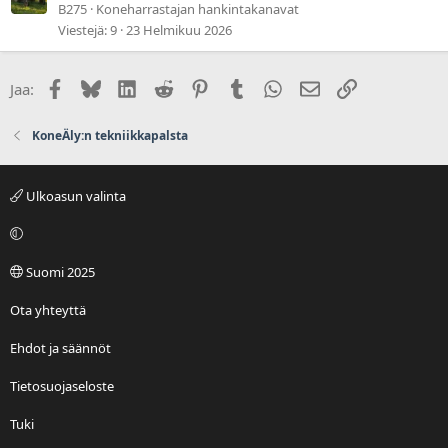
B275
Koneharrastajan hankintakanavat
Viestejä
9
23 Helmikuu 2026
Facebook
Bluesky
LinkedIn
Reddit
Pinterest
Tumblr
WhatsApp
Sähköposti
Linkki
Jaa:
KoneÄly:n tekniikkapalsta
Ulkoasun valinta
Suomi 2025
Ota yhteyttä
Ehdot ja säännöt
Tietosuojaseloste
Tuki