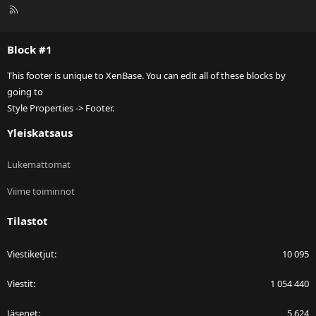
R
S
S
Block #1
This footer is unique to XenBase. You can edit all of these blocks by
going to
Style Properties -> Footer.
Yleiskatsaus
Lukemattomat
Viime toiminnot
Tilastot
Viestiketjut
10 095
Viestit
1 054 440
Jäsenet
5 624