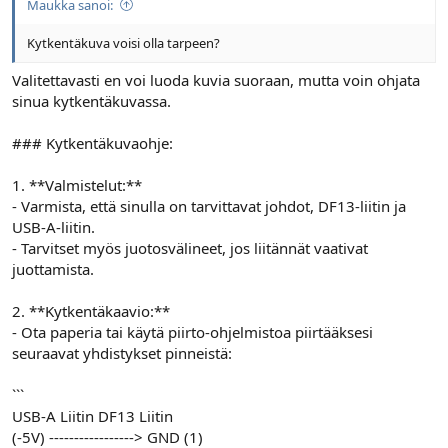
Maukka sanoi:
l
ä
o
ä
Kytkentäkuva voisi olla tarpeen?
i
r
t
ä
Valitettavasti en voi luoda kuvia suoraan, mutta voin ohjata
t
sinua kytkentäkuvassa.
a
j
### Kytkentäkuvaohje:
a
1. **Valmistelut:**
- Varmista, että sinulla on tarvittavat johdot, DF13-liitin ja
USB-A-liitin.
- Tarvitset myös juotosvälineet, jos liitännät vaativat
juottamista.
2. **Kytkentäkaavio:**
- Ota paperia tai käytä piirto-ohjelmistoa piirtääksesi
seuraavat yhdistykset pinneistä:
```
USB-A Liitin DF13 Liitin
(-5V) -----------------> GND (1)