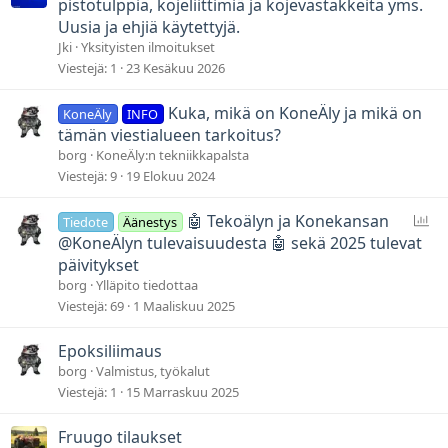
pistotulppia, kojeliittimiä ja kojevastakkeita yms.
Uusia ja ehjiä käytettyjä.
Jki
Yksityisten ilmoitukset
Viestejä
1
23 Kesäkuu 2026
Kuka, mikä on KoneÄly ja mikä on
KoneÄly
INFO
tämän viestialueen tarkoitus?
borg
KoneÄly:n tekniikkapalsta
Viestejä
9
19 Elokuu 2024
Ä
🤖 Tekoälyn ja Konekansan
Tiedote
Äänestys
ä
@KoneÄlyn tulevaisuudesta 🤖 sekä 2025 tulevat
n
päivitykset
e
borg
Ylläpito tiedottaa
s
Viestejä
69
1 Maaliskuu 2025
t
y
Epoksiliimaus
s
borg
Valmistus, työkalut
Viestejä
1
15 Marraskuu 2025
Fruugo tilaukset