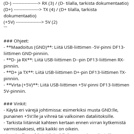
(D-) -----------------> RX (3) / (D- tilalla, tarkista dokumentaatio)
(D+) -----------------> TX (4) / (D+ tilalla, tarkista
dokumentaatio)
(+5V) -----------------> 5V (2)
```
### Ohjeet:
- **Maadoitus (GND)**: Liitä USB-liittimen -5V-pinni DF13-
liittimen GND-pinniin.
- **D- ja RX**: Liitä USB-liittimen D--pin DF13-liittimen RX-
pinniin.
- **D+ ja TX**: Liitä USB-liittimen D+-pin DF13-liittimen TX-
pinniin.
- **Virta (+5V)**: Liitä USB-liittimen +5V-pinni DF13-liittimen
5V-pinniin.
### Vinkit:
- Käytä eri värejä johtimissa: esimerkiksi musta GND:lle,
punainen +5V:lle ja vihreä tai valkoinen dataliitoksille.
- Tarkista liitännät kahteen kertaan ennen virran kytkemistä
varmistaaksesi, että kaikki on oikein.