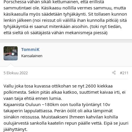
Porschessa vähän sikäli kettumainen, että erillistä
sammutintaei ole. Käsikaasu nollilla vermes sammuu, mutta
käsikaasulla myös säädetään tyhjäkäynti. Sit tollasen kunnon
lenkin jälkeen (noi reissut oli välilllä ihan kunnolla pitkiä) sitä
tyhjäkäyntiä ei saanut mitenkään aisoihin. (toki nyt tiedän,
että sieltä oli säätäjästä vähän mekanismeja piessä)
TommiK
Kansalainen
5 Elokuu 2022
#211
Vallu joka tosa kuvassa ottikohan se nyt 2600 kiekkaa
polkimesta. Sekin pitäs alkaa katkoo, suuttimet kaivaa irti, ei
vaan taija ehtiä ennen lumia.
Kajaanista Ouluun ~180km oon tuolla työntänyt 10v
takaperin lappulattiassa. Perän öölit oli aika lämpimät
siinäkin reissussa. Muistaakseni Ihmeen kahvilan kohilla
oulujärvestä sankolla kaatelin repun päälle vettä. Eipä se juuri
jäähyttänyt.