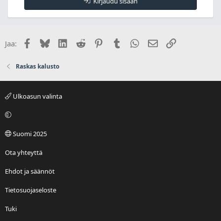
Kirjaudu sisään
Facebook
Bluesky
LinkedIn
Reddit
Pinterest
Tumblr
WhatsApp
Sähköposti
Linkki
Jaa:
Raskas kalusto
Ulkoasun valinta
Suomi 2025
Ota yhteyttä
Ehdot ja säännöt
Tietosuojaseloste
Tuki