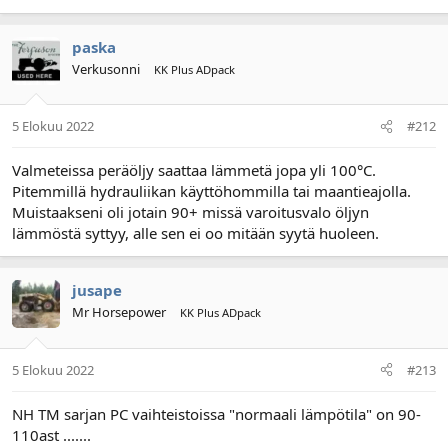
paska
Verkusonni
KK Plus ADpack
5 Elokuu 2022
#212
Valmeteissa peräöljy saattaa lämmetä jopa yli 100°C.
Pitemmillä hydrauliikan käyttöhommilla tai maantieajolla.
Muistaakseni oli jotain 90+ missä varoitusvalo öljyn
lämmöstä syttyy, alle sen ei oo mitään syytä huoleen.
jusape
Mr Horsepower
KK Plus ADpack
5 Elokuu 2022
#213
NH TM sarjan PC vaihteistoissa "normaali lämpötila" on 90-
110ast .......