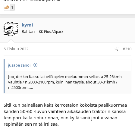
1
kymi
Rahtari
KK Plus ADpack
5 Elokuu 2022
#210
jusape sanoi:
Joo, itekkin Kassulla tiellä ajelen mieluummin sellaista 25-26kmh
vauhtia / n.2000-2100rpm, kuin ihan täysiä, about 30-31kmh /
n.2500rpm .....
Sitä kun painellaan kaks kerrostalon kokoista paalikuormaa
kahden 50-60 -luvun vaihteen aikakauden traktorin kanssa
teiniporukalla rinta-rinnan, niin kyllä siinä joutui vähän
repimään sen mitä irti saa.