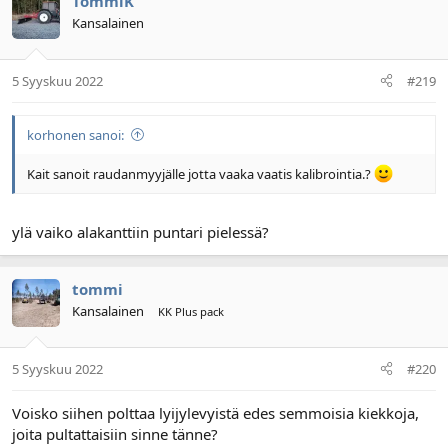
TommiK
Kansalainen
5 Syyskuu 2022
#219
korhonen sanoi:
Kait sanoit raudanmyyjälle jotta vaaka vaatis kalibrointia.?
ylä vaiko alakanttiin puntari pielessä?
tommi
Kansalainen
KK Plus pack
5 Syyskuu 2022
#220
Voisko siihen polttaa lyijylevyistä edes semmoisia kiekkoja,
joita pultattaisiin sinne tänne?