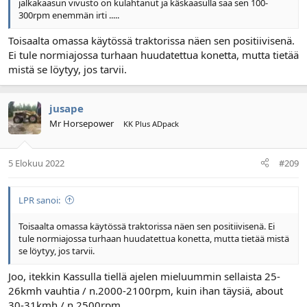
jalkakaasun vivusto on kulahtanut ja käskaasulla saa sen 100-
300rpm enemmän irti .....
Toisaalta omassa käytössä traktorissa näen sen positiivisenä.
Ei tule normiajossa turhaan huudatettua konetta, mutta tietää
mistä se löytyy, jos tarvii.
jusape
Mr Horsepower
KK Plus ADpack
5 Elokuu 2022
#209
LPR sanoi:
Toisaalta omassa käytössä traktorissa näen sen positiivisenä. Ei
tule normiajossa turhaan huudatettua konetta, mutta tietää mistä
se löytyy, jos tarvii.
Joo, itekkin Kassulla tiellä ajelen mieluummin sellaista 25-
26kmh vauhtia / n.2000-2100rpm, kuin ihan täysiä, about
30-31kmh / n.2500rpm .....