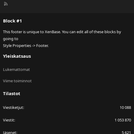
R
S
S
Block #1
This footer is unique to XenBase. You can edit all of these blocks by
going to
Style Properties -> Footer.
Yleiskatsaus
Lukemattomat
Viime toiminnot
Tilastot
Viestiketjut
10 088
Viestit
1 053 870
Jäsenet
5 621