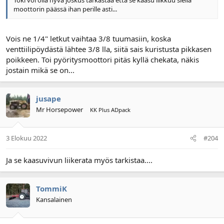
Toki voi olla hyvä joskus tarkastaa että se kaasu liikkuu siellä
moottorin päässä ihan perille asti...
Vois ne 1/4" letkut vaihtaa 3/8 tuumasiin, koska
venttiilipöydästä lähtee 3/8 lla, siitä sais kuristusta pikkasen
poikkeen. Toi pyöritysmoottori pitäs kyllä chekata, näkis
jostain mikä se on...
jusape
Mr Horsepower
KK Plus ADpack
3 Elokuu 2022
#204
Ja se kaasuvivun liikerata myös tarkistaa....
TommiK
Kansalainen