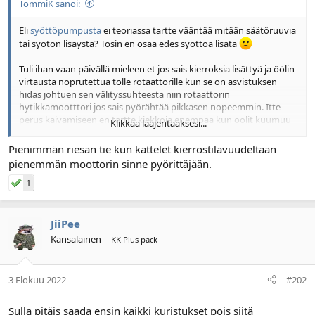
TommiK sanoi:
l
ä
o
ä
Eli
syöttöpumpusta
ei teoriassa tartte vääntää mitään säätöruuvia
i
r
tai syötön lisäystä? Tosin en osaa edes syöttöä lisätä
t
ä
t
Tuli ihan vaan päivällä mieleen et jos sais kierroksia lisättyä ja öölin
a
virtausta noprutettua tolle rotaattorille kun se on asvistuksen
j
hidas johtuen sen välityssuhteesta niin rotaattorin
a
hytikkamootttori jos sais pyörähtää pikkasen nopeemmin. Itte
perus kaivamiseen en tartte kiekkoja enempää kun öölit kuumuu
Klikkaa laajentaaksesi...
turhaan ja puomisto hyppii.
Pienimmän riesan tie kun kattelet kierrostilavuudeltaan
pienemmän moottorin sinne pyörittäjään.
1
JiiPee
Kansalainen
KK Plus pack
3 Elokuu 2022
#202
Sulla pitäis saada ensin kaikki kuristukset pois siitä