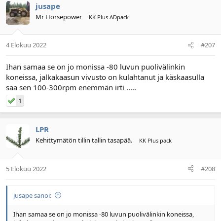
jusape
Mr Horsepower
KK Plus ADpack
4 Elokuu 2022
#207
Ihan samaa se on jo monissa -80 luvun puolivälinkin
koneissa, jalkakaasun vivusto on kulahtanut ja käskaasulla
saa sen 100-300rpm enemmän irti .....
1
LPR
Kehittymätön tillin tallin tasapää.
KK Plus pack
5 Elokuu 2022
#208
jusape sanoi:
Ihan samaa se on jo monissa -80 luvun puolivälinkin koneissa,