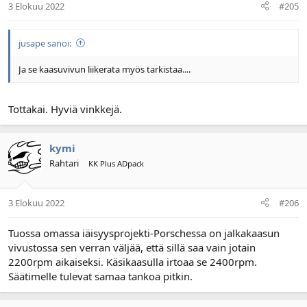
3 Elokuu 2022
#205
jusape sanoi:
Ja se kaasuvivun liikerata myös tarkistaa....
Tottakai. Hyviä vinkkejä.
kymi
Rahtari
KK Plus ADpack
3 Elokuu 2022
#206
Tuossa omassa iäisyysprojekti-Porschessa on jalkakaasun
vivustossa sen verran väljää, että sillä saa vain jotain
2200rpm aikaiseksi. Käsikaasulla irtoaa se 2400rpm.
Säätimelle tulevat samaa tankoa pitkin.