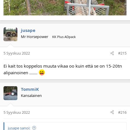
jusape
Mr Horsepower
KK Plus ADpack
5 Syyskuu 2022
#215
Ei kait tos koppelos muuta vikaa oo kuin että se on 15-20tn
alipainoinen .......
TommiK
Kansalainen
5 Syyskuu 2022
#216
jusape sanoi: