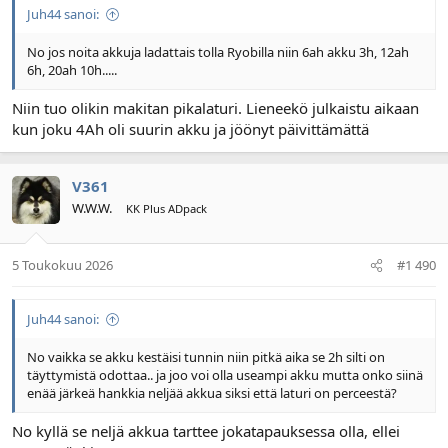
Juh44 sanoi:
No jos noita akkuja ladattais tolla Ryobilla niin 6ah akku 3h, 12ah
6h, 20ah 10h.....
Niin tuo olikin makitan pikalaturi. Lieneekö julkaistu aikaan
kun joku 4Ah oli suurin akku ja jöönyt päivittämättä
V361
W.W.W.
KK Plus ADpack
5 Toukokuu 2026
#1 490
Juh44 sanoi:
No vaikka se akku kestäisi tunnin niin pitkä aika se 2h silti on
täyttymistä odottaa.. ja joo voi olla useampi akku mutta onko siinä
enää järkeä hankkia neljää akkua siksi että laturi on perceestä?
No kyllä se neljä akkua tarttee jokatapauksessa olla, ellei