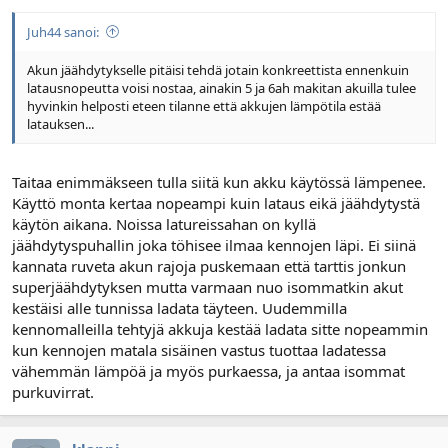
Juh44 sanoi:
Akun jäähdytykselle pitäisi tehdä jotain konkreettista ennenkuin
latausnopeutta voisi nostaa, ainakin 5 ja 6ah makitan akuilla tulee
hyvinkin helposti eteen tilanne että akkujen lämpötila estää
latauksen...
Taitaa enimmäkseen tulla siitä kun akku käytössä lämpenee.
Käyttö monta kertaa nopeampi kuin lataus eikä jäähdytystä
käytön aikana. Noissa latureissahan on kyllä
jäähdytyspuhallin joka töhisee ilmaa kennojen läpi. Ei siinä
kannata ruveta akun rajoja puskemaan että tarttis jonkun
superjäähdytyksen mutta varmaan nuo isommatkin akut
kestäisi alle tunnissa ladata täyteen. Uudemmilla
kennomalleilla tehtyjä akkuja kestää ladata sitte nopeammin
kun kennojen matala sisäinen vastus tuottaa ladatessa
vähemmän lämpöä ja myös purkaessa, ja antaa isommat
purkuvirrat.