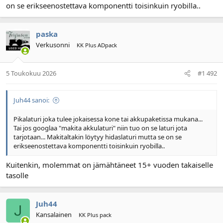
on se erikseenostettava komponentti toisinkuin ryobilla..
paska
Verkusonni
KK Plus ADpack
5 Toukokuu 2026
#1 492
Juh44 sanoi:
Pikalaturi joka tulee jokaisessa kone tai akkupaketissa mukana...
Tai jos googlaa "makita akkulaturi" niin tuo on se laturi jota
tarjotaan... Makitaltakin löytyy hidaslaturi mutta se on se
erikseenostettava komponentti toisinkuin ryobilla..
Kuitenkin, molemmat on jämähtäneet 15+ vuoden takaiselle
tasolle
Juh44
Kansalainen
KK Plus pack