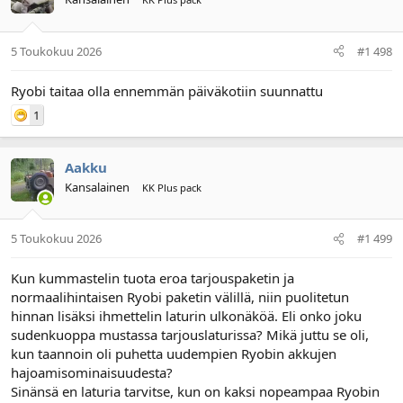
5 Toukokuu 2026
#1 498
Ryobi taitaa olla ennemmän päiväkotiin suunnattu
1
Aakku
Kansalainen
KK Plus pack
5 Toukokuu 2026
#1 499
Kun kummastelin tuota eroa tarjouspaketin ja
normaalihintaisen Ryobi paketin välillä, niin puolitetun
hinnan lisäksi ihmettelin laturin ulkonäköä. Eli onko joku
sudenkuoppa mustassa tarjouslaturissa? Mikä juttu se oli,
kun taannoin oli puhetta uudempien Ryobin akkujen
hajoamisominaisuudesta?
Sinänsä en laturia tarvitse, kun on kaksi nopeampaa Ryobin