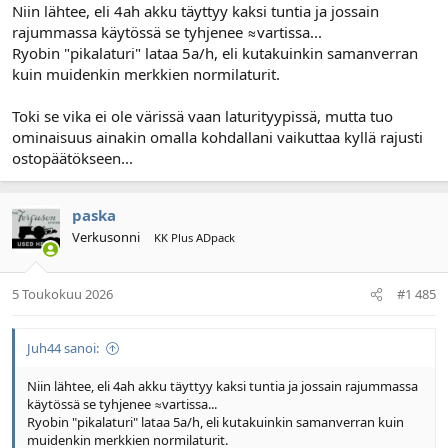
Niin lähtee, eli 4ah akku täyttyy kaksi tuntia ja jossain
rajummassa käytössä se tyhjenee ≈vartissa...
Ryobin "pikalaturi" lataa 5a/h, eli kutakuinkin samanverran
kuin muidenkin merkkien normilaturit.
Toki se vika ei ole värissä vaan laturityypissä, mutta tuo
ominaisuus ainakin omalla kohdallani vaikuttaa kyllä rajusti
ostopäätökseen...
paska
Verkusonni
KK Plus ADpack
5 Toukokuu 2026
#1 485
Juh44 sanoi:
Niin lähtee, eli 4ah akku täyttyy kaksi tuntia ja jossain rajummassa
käytössä se tyhjenee ≈vartissa...
Ryobin "pikalaturi" lataa 5a/h, eli kutakuinkin samanverran kuin
muidenkin merkkien normilaturit.