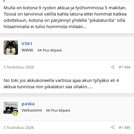
Mulla on kotona 9 ryobin akkua ja työhommissa 5 makitan.
Töissä on tarvinnut välillä kahta laturia ettei hommat katkea
odotteluun, kotona on pärjännyt yhdellä "pikalaturilla" sillä
hitaammalla ei tulisi hommista mitään...
V361
W.W.W.
KK Plus ADpack
5 Toukokuu 2026
#1 494
No toki jos akkukoneella vartissa ajaa akun tyhjäksi eli 4
akkua tunnissa niin pikalaturi saa ollakin.....
paska
Verkusonni
KK Plus ADpack
5 Toukokuu 2026
#1 495