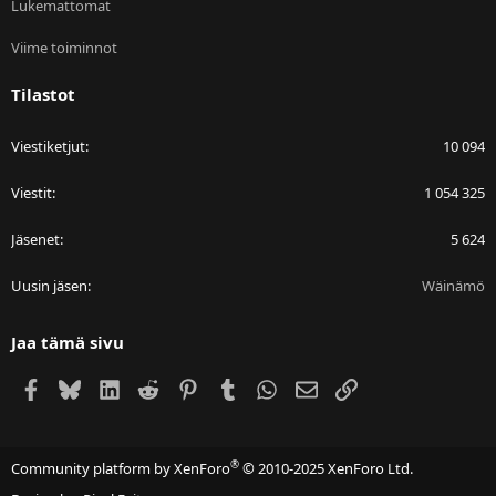
Lukemattomat
Viime toiminnot
Tilastot
Viestiketjut
10 094
Viestit
1 054 325
Jäsenet
5 624
Uusin jäsen
Wäinämö
Jaa tämä sivu
Facebook
Bluesky
LinkedIn
Reddit
Pinterest
Tumblr
WhatsApp
Sähköposti
Linkki
®
Community platform by XenForo
© 2010-2025 XenForo Ltd.