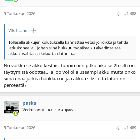
5 Toukokuu 2026
#1 488
V361 sanoi:
Tollasella akkujen kulutuksella kannattaa vetää jo roikka ja tehdä
letkukoneella....johan siinä hukkuu työaikaa ku alvariinsa saa
akkua ´vaihtaa ja kiikiuttaa laturiin...
No vaikka se akku kestäisi tunnin niin pitkä aika se 2h silti on
täyttymistä odottaa.. ja joo voi olla useampi akku mutta onko
siinä enää järkeä hankkia neljää akkua siksi että laturi on
perceestä?
paska
Verkusonni
KK Plus ADpack
5 Toukokuu 2026
#1 489