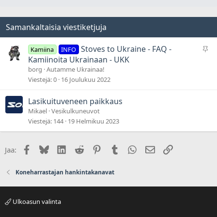
Samankaltaisia viestiketjuja
P
Stoves to Ukraine - FAQ -
Kamiina
INFO
y
Kamiinoita Ukrainaan - UKK
s
borg
Autamme Ukrainaa!
y
Viestejä
0
16 Joulukuu 2022
v
ä
Lasikuituveneen paikkaus
t
Mikael
Vesikulkuneuvot
Viestejä
144
19 Helmikuu 2023
Facebook
Bluesky
LinkedIn
Reddit
Pinterest
Tumblr
WhatsApp
Sähköposti
Linkki
Jaa:
Koneharrastajan hankintakanavat
Ulkoasun valinta