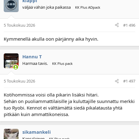
klappi
väljää vähän joka paikassa
KK Plus ADpack
5 Toukokuu 2026
#1 496
Kymmenellä akulla oon pärjänny aika hyvin.
Hannu T
Harmaa tavis.
KK Plus pack
5 Toukokuu 2026
#1 497
Kotihommissa voisi olla pikarin lisäksi hitari.
Sehän on puoliammattilaisille ja kuluttajille suunnattu merkki
tuo Ryobi. Kennot ei välttämättä siedä pikalatausta yhtä
pitkään kuin ammattikoneissa.
sikamankeli
Kansalainen
KK Plus pack