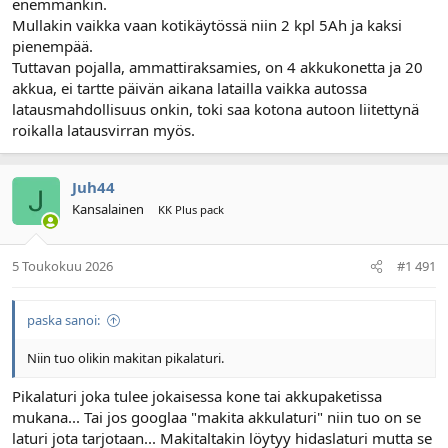
enemmänkin.
Mullakin vaikka vaan kotikäytössä niin 2 kpl 5Ah ja kaksi
pienempää.
Tuttavan pojalla, ammattiraksamies, on 4 akkukonetta ja 20
akkua, ei tartte päivän aikana latailla vaikka autossa
latausmahdollisuus onkin, toki saa kotona autoon liitettynä
roikalla latausvirran myös.
Juh44
Kansalainen
KK Plus pack
5 Toukokuu 2026
#1 491
paska sanoi:
Niin tuo olikin makitan pikalaturi.
Pikalaturi joka tulee jokaisessa kone tai akkupaketissa
mukana... Tai jos googlaa "makita akkulaturi" niin tuo on se
laturi jota tarjotaan... Makitaltakin löytyy hidaslaturi mutta se