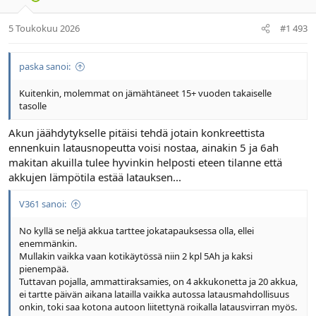
5 Toukokuu 2026
#1 493
paska sanoi:
Kuitenkin, molemmat on jämähtäneet 15+ vuoden takaiselle
tasolle
Akun jäähdytykselle pitäisi tehdä jotain konkreettista
ennenkuin latausnopeutta voisi nostaa, ainakin 5 ja 6ah
makitan akuilla tulee hyvinkin helposti eteen tilanne että
akkujen lämpötila estää latauksen...
V361 sanoi:
No kyllä se neljä akkua tarttee jokatapauksessa olla, ellei
enemmänkin.
Mullakin vaikka vaan kotikäytössä niin 2 kpl 5Ah ja kaksi
pienempää.
Tuttavan pojalla, ammattiraksamies, on 4 akkukonetta ja 20 akkua,
ei tartte päivän aikana latailla vaikka autossa latausmahdollisuus
onkin, toki saa kotona autoon liitettynä roikalla latausvirran myös.