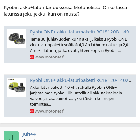
l
ä
Ryobin akku+laturi tarjouksessa Motonetissä. Onko tässä
o
ä
laturissa joku jekku, kun on musta?
i
r
t
ä
t
Ryobi ONE+ akku-laturipaketti RC18120B-140X 4,0 Ah | Motonet Oy
a
j
Tämä 30. juhlavuoden kunniaksi julkaistu Ryobi ONE+
a
akku-laturipaketti sisältää 4,0 Ah Lithium+ akun ja 2,0
Amp/h laturin, jotka ovat yhteensopivia Ryobin...
www.motonet.fi
Ryobi ONE+ akku-laturipaketti RC18120-140X (4,0 Ah) | Motonet Oy
Akku-laturipaketti 4,0 Ah:n akulla Ryobin ONE+ -
järjestelmän työkaluille. IntelliCell-akkuteknologia
valvoo ja tasapainottaa yksittäisten kennojen
toimintaa...
www.motonet.fi
Juh44