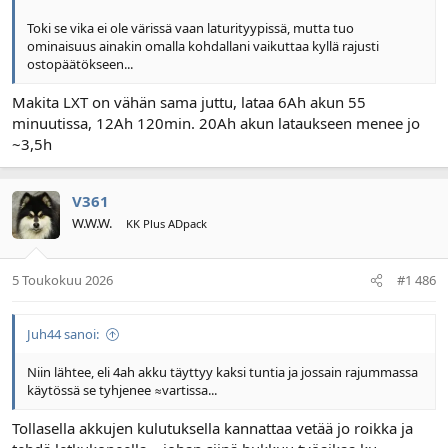
Toki se vika ei ole värissä vaan laturityypissä, mutta tuo
ominaisuus ainakin omalla kohdallani vaikuttaa kyllä rajusti
ostopäätökseen...
Makita LXT on vähän sama juttu, lataa 6Ah akun 55
minuutissa, 12Ah 120min. 20Ah akun lataukseen menee jo
~3,5h
V361
W.W.W.
KK Plus ADpack
5 Toukokuu 2026
#1 486
Juh44 sanoi:
Niin lähtee, eli 4ah akku täyttyy kaksi tuntia ja jossain rajummassa
käytössä se tyhjenee ≈vartissa...
Tollasella akkujen kulutuksella kannattaa vetää jo roikka ja