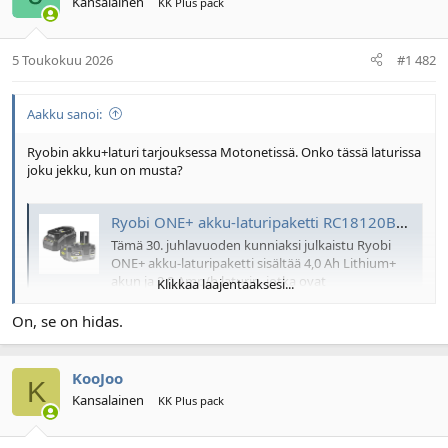
Kansalainen
KK Plus pack
5 Toukokuu 2026
#1 482
Aakku sanoi:
Ryobin akku+laturi tarjouksessa Motonetissä. Onko tässä laturissa
joku jekku, kun on musta?
Ryobi ONE+ akku-laturipaketti RC18120B-140X 4,0 Ah | Motonet Oy
Tämä 30. juhlavuoden kunniaksi julkaistu Ryobi
ONE+ akku-laturipaketti sisältää 4,0 Ah Lithium+
akun ja 2,0 Amp/h laturin, jotka ovat
Klikkaa laajentaaksesi...
yhteensopivia Ryobin...
On, se on hidas.
www.motonet.fi
KooJoo
K
Ryobi ONE+ akku-laturipaketti RC18120-140X (4,0 Ah) | Motonet Oy
Kansalainen
KK Plus pack
Akku-laturipaketti 4,0 Ah:n akulla Ryobin ONE+ -
järjestelmän työkaluille. IntelliCell-akkuteknologia