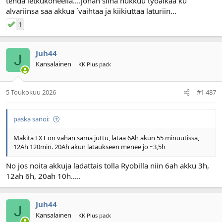
tehdä letkukoneella....johan siinä hukkuu työaikaa ku
alvariinsa saa akkua ´vaihtaa ja kiikiuttaa laturiin...
1
Juh44
Kansalainen
KK Plus pack
5 Toukokuu 2026
#1 487
paska sanoi:
Makita LXT on vähän sama juttu, lataa 6Ah akun 55 minuutissa,
12Ah 120min. 20Ah akun lataukseen menee jo ~3,5h
No jos noita akkuja ladattais tolla Ryobilla niin 6ah akku 3h,
12ah 6h, 20ah 10h.....
Juh44
Kansalainen
KK Plus pack