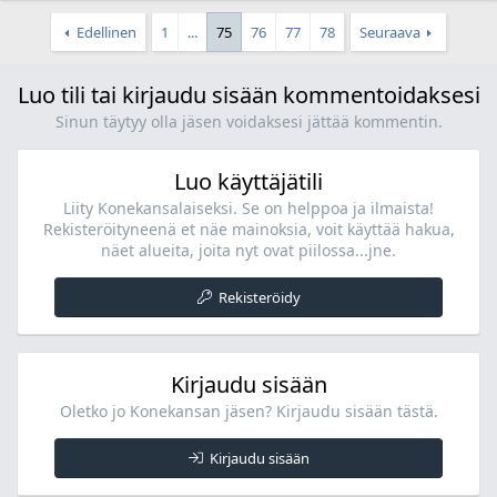
Edellinen
1
...
75
76
77
78
Seuraava
Luo tili tai kirjaudu sisään kommentoidaksesi
Sinun täytyy olla jäsen voidaksesi jättää kommentin.
Luo käyttäjätili
Liity Konekansalaiseksi. Se on helppoa ja ilmaista!
Rekisteröityneenä et näe mainoksia, voit käyttää hakua,
näet alueita, joita nyt ovat piilossa...jne.
Rekisteröidy
Kirjaudu sisään
Oletko jo Konekansan jäsen? Kirjaudu sisään tästä.
Kirjaudu sisään