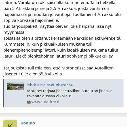
laturia. Varalaturi toki saisi olla kolmantena. Tällä hetkellä
pari 5 Ah akkua ja neljä 2,5 Ah akkua, joista vanhin on
hajoamassa ja muutkin jo vanhoja. Tuollainen 4 Ah akku olisi
sopiva korvaaja hajonneelle.
Tuo tarjouspaketti näyttää olevan joka halpahallissa nyt
myynnissä.
Toisaalta olen aloittanut keräämään Parksiden akkuvehkeitä.
Kummastelin, kun pikkuakkuisen mukana tuli
pienempitehoisempi laturi, kuin isoakkuisen mukana tullut
laturi. Liekö pienitehoinen laturi sopivampi pikkuakulle?
Tarjouksista tuli mieleen, että Motonetissä saa Autoliiton
jäsenet 10 % alen tällä viikolla.
Motonet-jäsenetuviikko
Motonet tarjoaa jäsenetuviikon Autoliiton jäsenille
tavarataloissaan viikolla 19.
www.autoliitto.fi
KooJoo
K