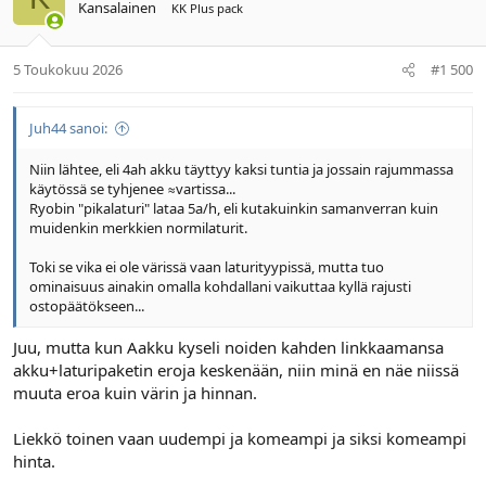
Kansalainen
KK Plus pack
5 Toukokuu 2026
#1 500
Juh44 sanoi:
Niin lähtee, eli 4ah akku täyttyy kaksi tuntia ja jossain rajummassa
käytössä se tyhjenee ≈vartissa...
Ryobin "pikalaturi" lataa 5a/h, eli kutakuinkin samanverran kuin
muidenkin merkkien normilaturit.
Toki se vika ei ole värissä vaan laturityypissä, mutta tuo
ominaisuus ainakin omalla kohdallani vaikuttaa kyllä rajusti
ostopäätökseen...
Juu, mutta kun Aakku kyseli noiden kahden linkkaamansa
akku+laturipaketin eroja keskenään, niin minä en näe niissä
muuta eroa kuin värin ja hinnan.
Liekkö toinen vaan uudempi ja komeampi ja siksi komeampi
hinta.