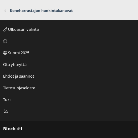
Koneharrastajan hankintakanavat
Ulkoasun valinta
Suomi 2025
Ota yhteyttä
Ehdot ja säännöt
Tietosuojaseloste
Tuki
R
S
S
Block #1