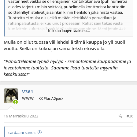
vastanneet vaikka se oli ensijainen kontaktikanava (puh numeroa
ei edes tarjottu mihin soittaa), puhelimella konttorista konttoriin
soittelin&yhistelivät ja sainkin kiinni henkilön joka niistä vastaa.
Tuotteita ei muka ollu, eikä mitään elettäkään peruatilaus ja
rahanpalautusta, ei kuulunut prosessiin. Rahat sain takas vasta
kun laitoin kuluttaja"henkilön" soittamaan sinne. Meni jotain 4kk
Klikkaa laajentaaksesi...
rahanpalautukseen.
Mulla on ollut tuossa välilehdellä tämä kauppa jo yli puoli
vuotta. Siellä on kokoajan sama teksti etusivulla:
"Pahoittelemme tyhjiä hyllyjä - remontoimme kauppaamme ja
inventoimme tuotteita. Saamme lisää tuotteita myyntiin
kesäkuussa!"
V361
W.W.W.
KK Plus ADpack
16 Marraskuu 2022
#36
cardaani sanoi: