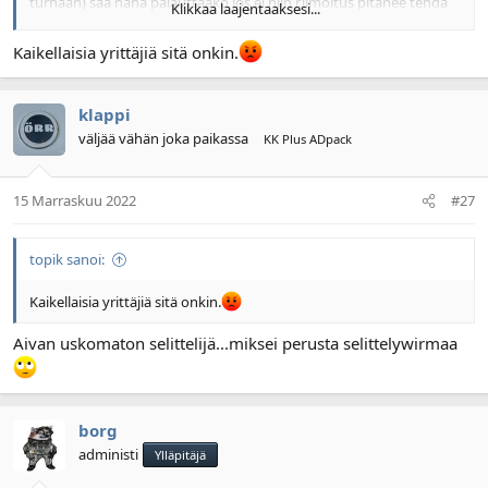
turhaan) saa nähä palauttaako jos ei niin r.ilmoitus pitänee tehdä
Klikkaa laajentaaksesi...
Kaikellaisia yrittäjiä sitä onkin.
klappi
väljää vähän joka paikassa
KK Plus ADpack
15 Marraskuu 2022
#27
topik sanoi:
Kaikellaisia yrittäjiä sitä onkin.
Aivan uskomaton selittelijä...miksei perusta selittelywirmaa
borg
administi
Ylläpitäjä