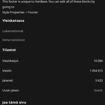
This footer is unique to XenBase. You can edit all of these blocks by
going to
Style Properties -> Footer.
Yleiskatsaus
Lukemattomat
Viime toiminnot
Tilastot
Viestiketjut
10 090
Viestit
1 054 013
Jäsenet
5 623
Uusin jäsen
Granit
Jaa tämä sivu