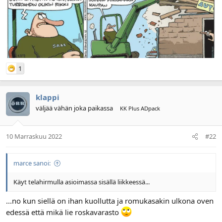
l
ä
o
ä
i
r
t
ä
t
a
j
1
a
klappi
väljää vähän joka paikassa
KK Plus ADpack
10 Marraskuu 2022
#22
marce sanoi:
Käyt telahirmulla asioimassa sisällä liikkeessä...
...no kun siellä on ihan kuollutta ja romukasakin ulkona oven
edessä että mikä lie roskavarasto