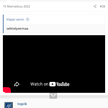
15 Marraskuu 2022
#28
klappi sanoi:
selittelywirmaa
topik