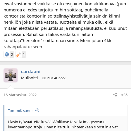
eivät vastanneet vaikka se oli ensijainen kontaktikanava (puh
numeroa ei edes tarjottu mihin soittaa), puhelimella
konttorista konttoriin soittelin&yhistelivät ja sainkin kiinni
henkilön joka niistä vastaa. Tuotteita ei muka ollu, eikä
mitään elettäkään peruatilaus ja rahanpalautusta, ei kuulunut
prosessiin. Rahat sain takas vasta kun laitoin
kuluttaja"henkilön" soittamaan sinne. Meni jotain 4kk
rahanpalautukseen.
2
1
cardaani
Mulkwisti
KK Plus ADpack
16 Marraskuu 2022
#35
TommiK sanoi:
tilasin työvaatteita keväällä/olikose talvella imagewearin
inventaariopoistoja. Eihän niitä tullu. Yhteenkään s postiin eivät