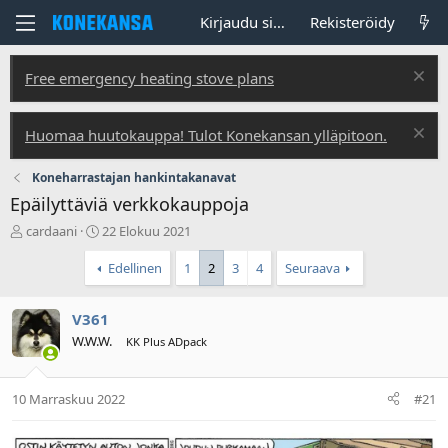
Kirjaudu sisään
Rekisteröidy
Free emergency heating stove plans
Huomaa huutokauppa! Tulot Konekansan ylläpitoon.
Koneharrastajan hankintakanavat
Epäilyttäviä verkkokauppoja
V
A
cardaani
22 Elokuu 2021
i
l
e
o
Edellinen
1
2
3
4
Seuraava
s
i
t
t
V361
i
u
k
s
W.W.W.
KK Plus ADpack
e
p
t
ä
j
i
10 Marraskuu 2022
#21
u
v
n
ä
a
m