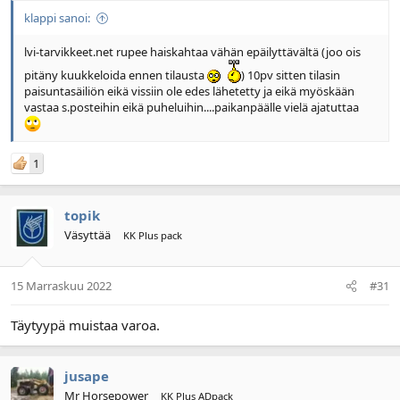
klappi sanoi:
lvi-tarvikkeet.net rupee haiskahtaa vähän epäilyttävältä (joo ois
pitäny kuukkeloida ennen tilausta
) 10pv sitten tilasin
paisuntasäiliön eikä vissiin ole edes lähetetty ja eikä myöskään
vastaa s.posteihin eikä puheluihin....paikanpäälle vielä ajatuttaa
1
topik
Väsyttää
KK Plus pack
15 Marraskuu 2022
#31
Täytyypä muistaa varoa.
jusape
Mr Horsepower
KK Plus ADpack