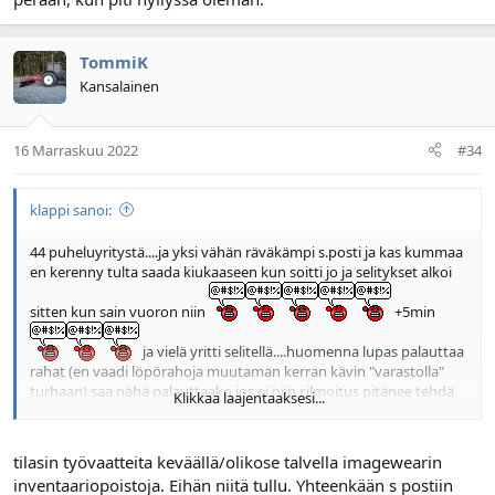
TommiK
Kansalainen
16 Marraskuu 2022
#34
klappi sanoi:
44 puheluyritystä....ja yksi vähän räväkämpi s.posti ja kas kummaa
en kerenny tulta saada kiukaaseen kun soitti jo ja selitykset alkoi
sitten kun sain vuoron niin
+5min
ja vielä yritti selitellä....huomenna lupas palauttaa
rahat (en vaadi löpörahoja muutaman kerran kävin "varastolla"
turhaan) saa nähä palauttaako jos ei niin r.ilmoitus pitänee tehdä
Klikkaa laajentaaksesi...
tilasin työvaatteita keväällä/olikose talvella imagewearin
inventaariopoistoja. Eihän niitä tullu. Yhteenkään s postiin