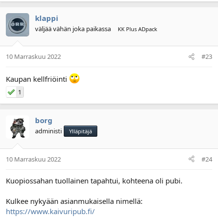
klappi
väljää vähän joka paikassa
KK Plus ADpack
10 Marraskuu 2022
#23
Kaupan kellfriöinti
1
borg
administi
Ylläpitäjä
10 Marraskuu 2022
#24
Kuopiossahan tuollainen tapahtui, kohteena oli pubi.
Kulkee nykyään asianmukaisella nimellä:
https://www.kaivuripub.fi/