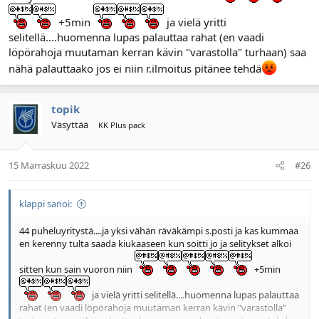
+5min
ja vielä yritti
selitellä....huomenna lupas palauttaa rahat (en vaadi
löpörahoja muutaman kerran kävin "varastolla" turhaan) saa
nähä palauttaako jos ei niin r.ilmoitus pitänee tehdä
topik
Väsyttää
KK Plus pack
15 Marraskuu 2022
#26
klappi sanoi:
44 puheluyritystä....ja yksi vähän räväkämpi s.posti ja kas kummaa
en kerenny tulta saada kiukaaseen kun soitti jo ja selitykset alkoi
sitten kun sain vuoron niin
+5min
ja vielä yritti selitellä....huomenna lupas palauttaa
rahat (en vaadi löpörahoja muutaman kerran kävin "varastolla"