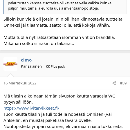
palautusten kanssa, tuotteita oli kevät talvella vaikka kuinka
paljon muutamalla eurolla uusia inventaariopoistoja.
Silloin kun vielä oli jotain, niin oli ihan kiinnostavia tuotteita.
Onneksi jäi tilaamatta, saattoi olla, että kokoja vähän.
Mutta tuolla nyt ratsastetaan isomman yhtiön brändillä.
Mikähän sotku siinäkin on takana...
cimo
Kansalainen
KK Plus pack
16 Marraskuu 2022
#39
Mä tilasin aikoinaan tämän sivuston kautta varaosia WC
pytyn säiliöön.
https://www.lvitarvikkeet.fi/
Tuon kautta tilasin ja tuli todella nopeasti Onnisen (vai
Ahlsellin, en muista) paketissa tavara ovelle.
Noutopisteitä ympäri suomen, eli varmaan näitä tukkureita.