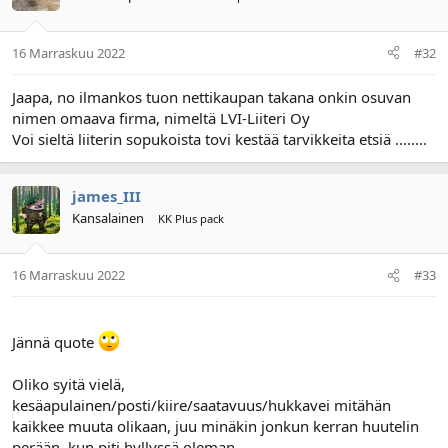
16 Marraskuu 2022
#32
Jaapa, no ilmankos tuon nettikaupan takana onkin osuvan
nimen omaava firma, nimeltä LVI-Liiteri Oy
Voi sieltä liiterin sopukoista tovi kestää tarvikkeita etsiä ........
james_III
Kansalainen
KK Plus pack
16 Marraskuu 2022
#33
Jännä quote
Oliko syitä vielä,
kesäapulainen/posti/kiire/saatavuus/hukkavei mitähän
kaikkee muuta olikaan, juu minäkin jonkun kerran huutelin
perään, kun piti hyllyssä oleman.