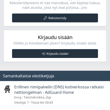
Rekisteröityneenä et näe mainoksia, voit käyttää hakua,
näet alueita, joita nyt ovat piilossa...jne.
Rekisteröidy
Kirjaudu sisään
Oletko jo Konekansan jäsen? Kirjaudu sisään tästä.
Kirjaudu sisään
Samankaltaisia viestiketjuja
Erillinen nimipalvelin (DNS) kotiverkossa ratkaisi
nettiongelman - AdGuard Home
borg
Tietotekniikka, digi
Viestejä
7
Tiistai klo 00:43