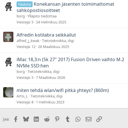
Konekansan jäsenten toimimattomat
Tiedote
sähköpostiosoitteet
borg
Ylläpito tiedottaa
Viestejä
5
24 Helmikuu 2025
Alfredin kotilabra seikkailut
alfred_j_kwak
Tietotekniikka, digi
Viestejä
12
26 Maaliskuu 2025
iMac 18,3:n (5k 27" 2017) Fusion Driven vaihto M.2
NVMe SSD:hen
borg
Tietotekniikka, digi
Viestejä
5
7 Maaliskuu 2026
miten tehdä wlan/wifi pitkä yhteys? (860m)
Artsi_L
Tietotekniikka, digi
Viestejä
8
1 Helmikuu 2023
Facebook
Bluesky
LinkedIn
Reddit
Pinterest
Tumblr
WhatsApp
Sähköposti
Linkki
Jaa: