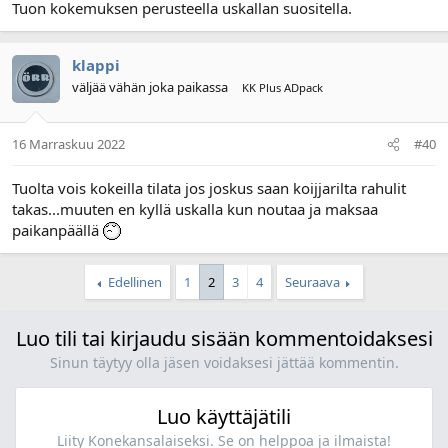
Tuon kokemuksen perusteella uskallan suositella.
klappi
väljää vähän joka paikassa
KK Plus ADpack
16 Marraskuu 2022
#40
Tuolta vois kokeilla tilata jos joskus saan koijjarilta rahulit
takas...muuten en kyllä uskalla kun noutaa ja maksaa
paikanpäällä
Edellinen
1
2
3
4
Seuraava
Luo tili tai kirjaudu sisään kommentoidaksesi
Sinun täytyy olla jäsen voidaksesi jättää kommentin.
Luo käyttäjätili
Liity Konekansalaiseksi. Se on helppoa ja ilmaista!