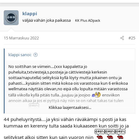
klappi
väljää vähän joka paikassa
KK Plus ADpack
15 Marraskuu 2022
#25
klappi sanoi:
No soittihan se viimein....(xxx kappaletta jo
puheluita,txtviestejä,s.posteja ja cättiviestejä kerkesin
soittaa/naputella) selityksiä kyllä löyty mutta jokainen ontu ja
pahasti....kysäsin sitten mitä kokoa ois varastossa kun 6 erikokoa
wellmatea näyttäis olevan,no eipä ollu lopulta mitään varastossa
tällä viikolla kyllä pitäis tulla...juujuu ja joojoo
ensviikon
annoin aikaa ja jos ei pyttyä näy niin se on rahat takas tai tulen
Klikkaa laajentaaksesi...
hakemaan
44 puheluyritystä....ja yksi vähän räväkämpi s.posti ja kas
Monta kertaa kysyin miks nettisivulla on väärää tietoa niin rupes
kummaa en kerenny tulta saada kiukaaseen kun soitti jo ja
höpöttää ihan eri asiaa...kun tavarantoimittajat sitä ja tätä
selitykset alkoi sitten kun sain vuoron niin