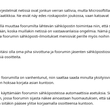
rjestelmät netissä ovat jonkun verran sallivia, mutta Microsoftill
laatikkoa. Ne eivät näy edes roskapostin joukossa, vaan katoavat
eellä muuttaa foorumilta lähtevän sähköpostin toimintaa niin, että
etään, koska muillakin netissä on vastaavanlaisia ongelmia. Näm
una foorumin sähköposti-ilmoitukset menisivät perille myös noihin
itäisi olla oma piha siivottuna ja foorumin jäsenten sähköpostio
ä osoitteita.
foorumilla on vanhentunut, niin saattaa saada minulta yksityisviest
inen hoksaa korjata asian kuntoon.
yn käyttämään foorumin sähköposteissa automaattisia asetuksia. S
an, jossa foorumin sijasta näkee ainoastaan huomautuksen, että säh
 siitäkin pääsee ylitse korjaamalla osoitteensa kuntoon.