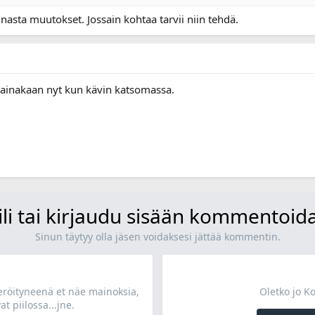
nasta muutokset. Jossain kohtaa tarvii niin tehdä.
le ainakaan nyt kun kävin katsomassa.
ili tai kirjaudu sisään kommentoid
Sinun täytyy olla jäsen voidaksesi jättää kommentin.
teröityneenä et näe mainoksia,
Oletko jo K
at piilossa...jne.