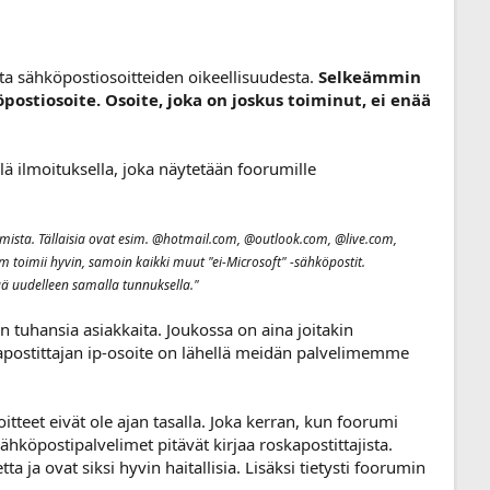
 sähköpostiosoitteiden oikeellisuudesta.
Selkeämmin
postiosoite. Osoite, joka on joskus toiminut, ei enää
lä ilmoituksella, joka näytetään foorumille
amista. Tällaisia ovat esim. @hotmail.com, @outlook.com, @live.com,
 toimii hyvin, samoin kaikki muut "ei-Microsoft" -sähköpostit.
ää uudelleen samalla tunnuksella."
 tuhansia asiakkaita. Joukossa on aina joitakin
skapostittajan ip-osoite on lähellä meidän palvelimemme
oitteet eivät ole ajan tasalla. Joka kerran, kun foorumi
ähköpostipalvelimet pitävät kirjaa roskapostittajista.
 ja ovat siksi hyvin haitallisia. Lisäksi tietysti foorumin