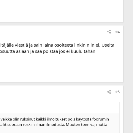
#4
täjälle viestiä ja sain laina osoiteeta linkin niin ei. Useita
ä osuutta asiaan ja saa poistaa jos ei kuulu tähän
#5
s, vaikka olin ruksinut kaikki ilmoitukset pois käytöstä foorumin
ailit suoraan roskiin ilman ilmoitusta. Muuten toimiva, mutta