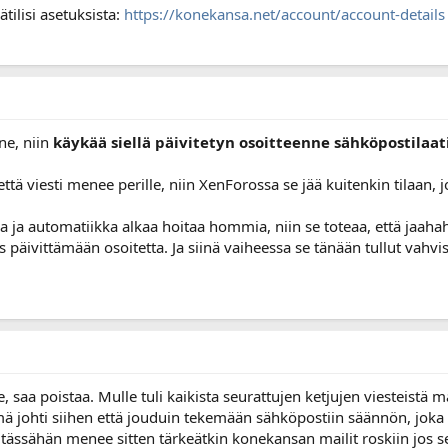
tilisi asetuksista:
https://konekansa.net/account/account-details
ne, niin
käykää siellä päivitetyn osoitteenne sähköpostilaati
ttä viesti menee perille, niin XenForossa se jää kuitenkin tilaan, j
a ja automatiikka alkaa hoitaa hommia, niin se toteaa, että jaaha
 päivittämään osoitetta. Ja siinä vaiheessa se tänään tullut vahvi
, saa poistaa. Mulle tuli kaikista seurattujen ketjujen viesteistä ma
ä johti siihen että jouduin tekemään sähköpostiin säännön, joka 
tässähän menee sitten tärkeätkin konekansan mailit roskiin jos sel