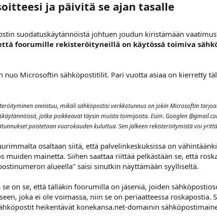
itteesi ja päivitä se ajan tasalle​
tin suodatuskäytännöistä johtuen joudun kiristämään vaatimusta
että foorumille rekisteröityneillä on käytössä toimiva sähkö
uo Microsoftin sähköpostitilit. Pari vuotta asiaa on kierretty täl
steröityminen onnistuu, mikäli sähköpostisi verkkotunnus on jokin Microsoftin tarjo
käytännöissä, jotka poikkeavat täysin muista toimijoista. Esim. Googlen @gmail.com
tunnukset poistetaan vuorokauden kuluttua. Sen jälkeen rekisteröitymistä voi yritt
immalta osaltaan siitä, että palvelinkeskuksissa on vähintäänkin
yös muiden mainetta. Siihen saattaa riittää pelkästään se, että ro
postinumeron alueella" saisi sinutkin näyttämään syylliseltä.
 se on se, että tälläkin foorumilla on jäseniä, joiden sähköpostios
seen, joka ei ole voimassa, niin se on periaatteessa roskapostia. S
t sähköpostit heikentävät konekansa.net-domainin sähköpostimainetta