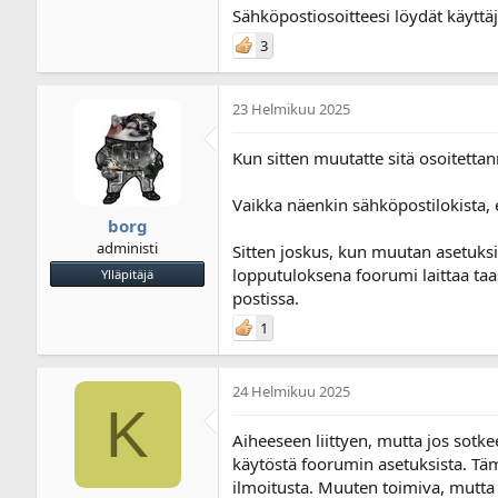
Sähköpostiosoitteesi löydät käyttäjä
3
23 Helmikuu 2025
Kun sitten muutatte sitä osoitettan
Vaikka näenkin sähköpostilokista, e
borg
administi
Sitten joskus, kun muutan asetuksi
lopputuloksena foorumi laittaa taas
Ylläpitäjä
postissa.
1
24 Helmikuu 2025
K
Aiheeseen liittyen, mutta jos sotkee
käytöstä foorumin asetuksista. Täm
ilmoitusta. Muuten toimiva, mutta 