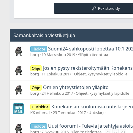
Rekisteröidy
Samankaltaisia viestiketjuja
Suomi24-sähköposti lopettaa 10.1.20
Tiedote
borg
19 Marraskuu 2019
Ylläpito tiedottaa
Jos en pysty rekisteröitymään Konekans
Ohje
borg
11 Lokakuu 2017
Ohjeet, kysymykset ylläpidolle
Omien yhteystietojen ylläpito
Ohje
borg
24 Helmikuu 2017
Ohjeet, kysymykset ylläpidolle
Konekansan kuulumisia uutiskirjeen l
Uutiskirje
KK infomail
23 Tammikuu 2017
Uutiskirje
Uusi foorumi - Tulevia ja tehtyjä asioit
Tiedote
borg
7 Syyskuu 2016
Ylläpito tiedottaa
21
22
23