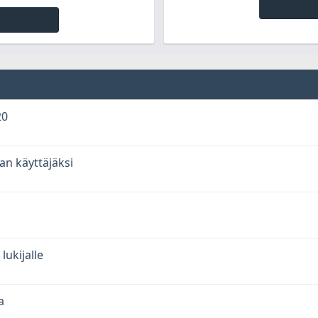
20
an käyttäjäksi
ukijalle
a