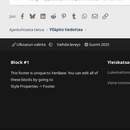
Facebook
Bluesky
LinkedIn
Reddit
Pinterest
Tumblr
WhatsApp
Sähköposti
Linkki
Jaa:
Ajankohtaista tietoa
Ylläpito tiedottaa
Ulkoasun valinta
Vaihda leveys
Suomi 2025
Block #1
Yleiskatsa
Lukemattom
This footer is unique to XenBase. You can edit all of
these blocks by going to
Viime toimin
Style Properties -> Footer.