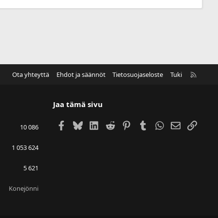
t
k
u
i
t
t
u
R
Ota yhteyttä
Ehdot ja säännöt
Tietosuojaseloste
Tuki
S
S
Jaa tämä sivu
Facebook
Bluesky
LinkedIn
Reddit
Pinterest
Tumblr
WhatsApp
Sähköposti
Linkki
10 086
1 053 624
5 621
Konejönni