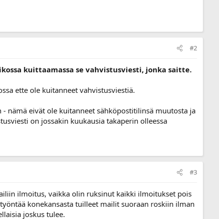
#2
kossa kuittaamassa se vahvistusviesti, jonka saitte.
ossa ette ole kuitanneet vahvistusviestiä.
h - nämä eivät ole kuitanneet sähköpostitilinsä muutosta ja
stusviesti on jossakin kuukausia takaperin olleessa
#3
iliin ilmoitus, vaikka olin ruksinut kaikki ilmoitukset pois
työntää konekansasta tuilleet mailit suoraan roskiin ilman
laisia joskus tulee.