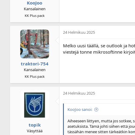
KooJoo
Kansalainen
KK Plus pack
24 Helmikuu 2025
Melko uusi täällä, se outlook ja hotm
viestejä tonne mikrosoftinne kirjoiti
traktori-754
Kansalainen
KK Plus pack
24 Helmikuu 2025
KooJoo sanoi:
Aiheeseen liittyen, mutta jos sotkee, s
topik
asetuksista. Tämä johti siihen että j
Väsyttää
tässähän menee sitten tärkeätkin konek