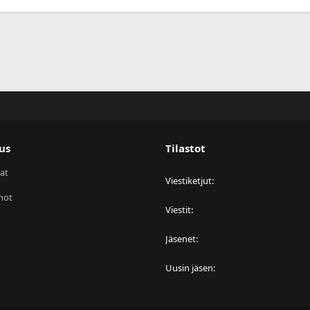
us
Tilastot
at
Viestiketjut
not
Viestit
Jäsenet
Uusin jäsen