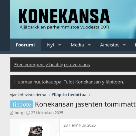
Foorumi
Nyt
Media
Aineistot
Free emergency heating stove plans
Huomaa huutokauppa! Tulot Konekansan ylläpitoon.
Ajankohtaista tietoa
Ylläpito tiedottaa
Konekansan jäsenten toimimatt
Tiedote
V
A
borg
23 Helmikuu 2025
i
l
e
o
23 Helmikuu 2025
s
i
t
t