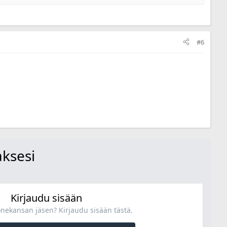
#6
aksesi
Kirjaudu sisään
onekansan jäsen? Kirjaudu sisään tästä.