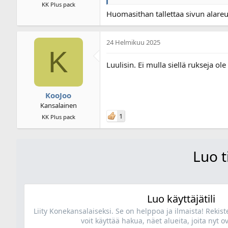
KK Plus pack
Huomasithan tallettaa sivun alareu
24 Helmikuu 2025
K
Luulisin. Ei mulla siellä rukseja o
KooJoo
Kansalainen
1
KK Plus pack
Luo t
Luo käyttäjätili
Liity Konekansalaiseksi. Se on helppoa ja ilmaista! Rekis
voit käyttää hakua, näet alueita, joita nyt ov