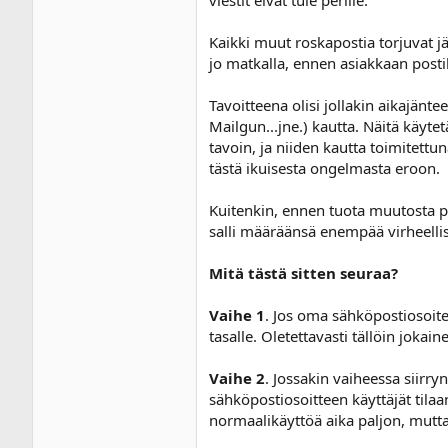
viestit eivät tule perille.
Kaikki muut roskapostia torjuvat jä
jo matkalla, ennen asiakkaan posti
Tavoitteena olisi jollakin aikajänt
Mailgun...jne.) kautta. Näitä käyt
tavoin, ja niiden kautta toimitett
tästä ikuisesta ongelmasta eroon.
Kuitenkin, ennen tuota muutosta p
salli määräänsä enempää virheellisi
Mitä tästä sitten seuraa?
Vaihe 1
. Jos oma sähköpostiosoite 
tasalle. Oletettavasti tällöin joka
Vaihe 2
. Jossakin vaiheessa siirr
sähköpostiosoitteen käyttäjät tila
normaalikäyttöä aika paljon, mutta