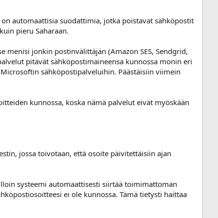
a on automaattisia suodattimia, jotka poistavat sähköpostit
 kuin pieru Saharaan.
 se menisi jonkin postinvälittäjän (Amazon SES, Sendgrid,
ä palvelut pitävät sähköpostimaineensa kunnossa monin eri
 Microsoftin sähköpostipalveluihin. Päästäisiin viimein
soitteiden kunnossa, koska nämä palvelut eivät myöskään
in, jossa toivotaan, että osoite päivitettäisiin ajan
illoin systeemi automaattisesti siirtää toimimattoman
köpostiosoitteesi ei ole kunnossa. Tämä tietysti haittaa