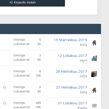
Kirjaudu sisään
Viestejä
0
19 Marraskuu 2019
Lukukerrat
3K
borg
Viestejä
3
12 Lokakuu 2017
Lukukerrat
9K
olym
Viestejä
8
26 Helmikuu 2017
Lukukerrat
10K
mf25
L
Viestejä
8
25 Heinäkuu 2017
Lukukerrat
4K
u
borg
k
i
L
Viestejä
449
31 Lokakuu 2017
t
Lukukerrat
79K
u
Puuha