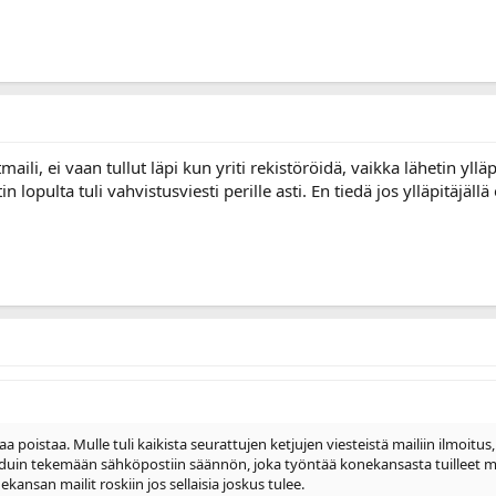
aili, ei vaan tullut läpi kun yriti rekistöröidä, vaikka lähetin ylläpi
n lopulta tuli vahvistusviesti perille asti. En tiedä jos ylläpitäjäll
aa poistaa. Mulle tuli kaikista seurattujen ketjujen viesteistä mailiin ilmoitu
ouduin tekemään sähköpostiin säännön, joka työntää konekansasta tuilleet m
ansan mailit roskiin jos sellaisia joskus tulee.