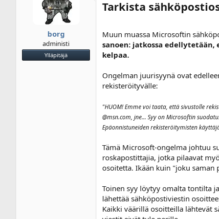
Tarkista sähköpostioso
i
u
k
s
e
p
t
ä
borg
Muun muassa Microsoftin sähköpos
j
i
administi
sanoen: jatkossa edellytetään, 
u
v
kelpaa.
Ylläpitäjä
n
ä
a
m
Ongelman juurisyynä ovat edelleen n
l
ä
o
ä
rekisteröityvälle:
i
r
t
ä
"HUOM! Emme voi taata, että sivustolle reki
t
@msn.com, jne... Syy on Microsoftin suodatus
a
Epäonnistuneiden rekisteröitymisten käyttäjä
j
a
Tämä Microsoft-ongelma johtuu suur
roskapostittajia, jotka pilaavat m
osoitetta. Ikään kuin "joku saman 
Toinen syy löytyy omalta tontilta ja
lähettää sähköpostiviestin osoittee
Kaikki väärillä osoitteilla lähtevä