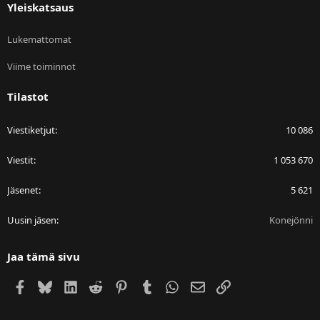
Yleiskatsaus
Lukemattomat
Viime toiminnot
Tilastot
Viestiketjut
10 086
Viestit
1 053 670
Jäsenet
5 621
Uusin jäsen
Konejönni
Jaa tämä sivu
Facebook
Bluesky
LinkedIn
Reddit
Pinterest
Tumblr
WhatsApp
Sähköposti
Linkki