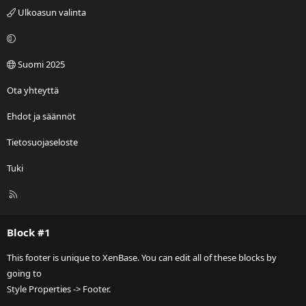
Ulkoasun valinta
Suomi 2025
Ota yhteyttä
Ehdot ja säännöt
Tietosuojaseloste
Tuki
R
S
S
Block #1
This footer is unique to XenBase. You can edit all of these blocks by
going to
Style Properties -> Footer.