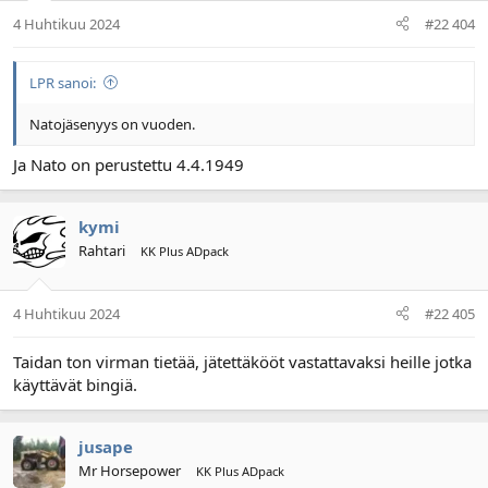
4 Huhtikuu 2024
#22 404
LPR sanoi:
Natojäsenyys on vuoden.
Ja Nato on perustettu 4.4.1949
kymi
Rahtari
KK Plus ADpack
4 Huhtikuu 2024
#22 405
Taidan ton virman tietää, jätettäkööt vastattavaksi heille jotka
käyttävät bingiä.
jusape
Mr Horsepower
KK Plus ADpack