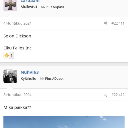
cardaani
Mulkwisti
KK Plus ADpack
4 Huhtikuu 2024
#22 411
Se on Dickson
Eiku Fallos Inc.
1
Nuhvi63
Kylähullu
KK Plus ADpack
8 Huhtikuu 2024
#22 412
Mikä paikka??