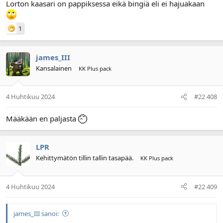
Lorton kaasari on pappiksessa eikä bingiä eli ei hajuakaan
1
james_III
Kansalainen
KK Plus pack
4 Huhtikuu 2024
#22 408
Määkään en paljasta
LPR
Kehittymätön tillin tallin tasapää.
KK Plus pack
4 Huhtikuu 2024
#22 409
james_III sanoi: