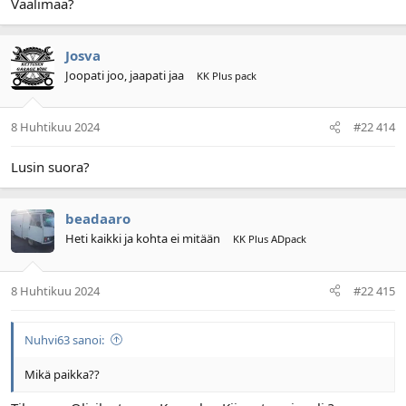
Vaalimaa?
Josva
Joopati joo, jaapati jaa
KK Plus pack
8 Huhtikuu 2024
#22 414
Lusin suora?
beadaaro
Heti kaikki ja kohta ei mitään
KK Plus ADpack
8 Huhtikuu 2024
#22 415
Nuhvi63 sanoi:
Mikä paikka??