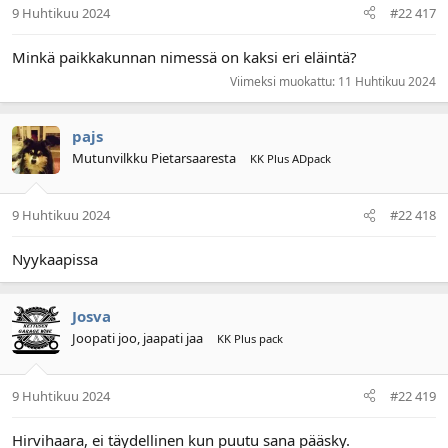
9 Huhtikuu 2024
#22 417
Minkä paikkakunnan nimessä on kaksi eri eläintä?
Viimeksi muokattu:
11 Huhtikuu 2024
pajs
Mutunvilkku Pietarsaaresta
KK Plus ADpack
9 Huhtikuu 2024
#22 418
Nyykaapissa
Josva
Joopati joo, jaapati jaa
KK Plus pack
9 Huhtikuu 2024
#22 419
Hirvihaara, ei täydellinen kun puutu sana pääsky.