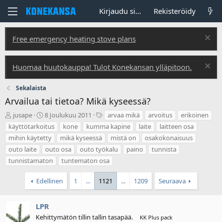
Kirjaudu sisään
Rekisteröidy
Free emergency heating stove plans
Huomaa huutokauppa! Tulot Konekansan ylläpitoon.
Sekalaista
Arvailua tai tietoa? Mikä kyseessä?
V
A
T
jusape
8 Joulukuu 2011
arvaa mikä
arvoitus
erikoinen
i
l
u
käyttötarkoitus
kone
kumma kapine
laite
laitteen osa
e
o
n
mihin käytetty
mikä kyseessä
mistä on
osakokonaisuus
s
i
n
outo laite
outo osa
outo työkalu
paino
tunnista
t
t
i
i
u
s
tunnistamaton
tuntematon osa
k
s
t
e
p
e
Edellinen
1
...
1121
...
1209
Seuraava
t
ä
e
j
i
t
u
v
LPR
n
ä
Kehittymätön tillin tallin tasapää.
KK Plus pack
a
m