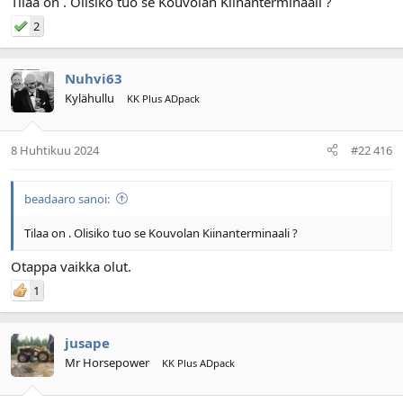
Tilaa on . Olisiko tuo se Kouvolan Kiinanterminaali ?
2
Nuhvi63
Kylähullu
KK Plus ADpack
8 Huhtikuu 2024
#22 416
beadaaro sanoi:
Tilaa on . Olisiko tuo se Kouvolan Kiinanterminaali ?
Otappa vaikka olut.
1
jusape
Mr Horsepower
KK Plus ADpack