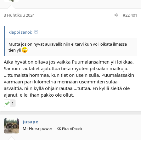
l
ä
o
ä
3 Huhtikuu 2024
#22 401
i
r
t
ä
t
klappi sanoi:
a
j
Mutta jos on hyvät auravallit niin ei tarvi kun voi loikata ilmassa
a
tien yli
Aika hyvät on oltava jos vaikka Puumalansalmen yli loikkaa.
Samoin rautatiet ajatuttaa tietä myöten pitkiäkin matkoja.
...ttumaista hommaa, kun tiet on usein sulia. Puumalassakin
varmaan pari kilometriä mennään useimmiten sulaa
asvalttia, niin kyllä ohjainrautaa ...tuttaa. En kyllä sieltä ole
ajanut, ellei ihan pakko ole ollut.
1
jusape
Mr Horsepower
KK Plus ADpack