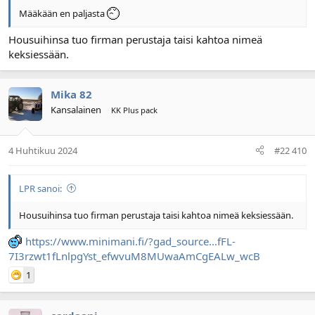
Määkään en paljasta
Housuihinsa tuo firman perustaja taisi kahtoa nimeä
keksiessään.
Mika 82
Kansalainen
KK Plus pack
4 Huhtikuu 2024
#22 410
LPR sanoi:
Housuihinsa tuo firman perustaja taisi kahtoa nimeä keksiessään.
https://www.minimani.fi/?gad_source...fFL-
7I3rzwt1fLnlpgYst_efwvuM8MUwaAmCgEALw_wcB
1