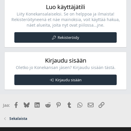
Luo käyttäjätili
Liity Konekansalaiseksi. Se on helppoa ja ilmaista!
Rekisteröityneenä et näe mainoksia, voit käyttää hakua,
näet alueita, joita nyt ovat piilossa...jne.
Rekisteröidy
Kirjaudu sisään
Oletko jo Konekansan jäsen? Kirjaudu sisään tästä.
Kirjaudu sisään
Facebook
Bluesky
LinkedIn
Reddit
Pinterest
Tumblr
WhatsApp
Sähköposti
Linkki
Jaa:
Sekalaista