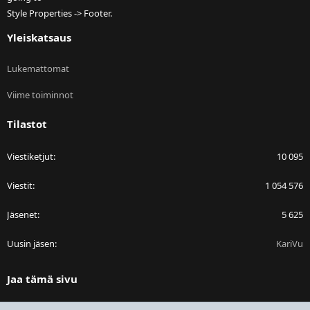
Style Properties -> Footer.
Yleiskatsaus
Lukemattomat
Viime toiminnot
Tilastot
Viestiketjut
10 095
Viestit
1 054 576
Jäsenet
5 625
Uusin jäsen
KariVu
Jaa tämä sivu
Facebook
Bluesky
LinkedIn
Reddit
Pinterest
Tumblr
WhatsApp
Sähköposti
Linkki