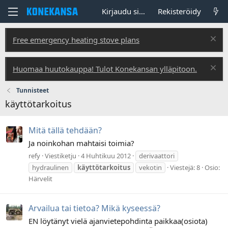
Kirjaudu sisään
Rekisteröidy
Free emergency heating stove plans
Huomaa huutokauppa! Tulot Konekansan ylläpitoon.
Tunnisteet
käyttötarkoitus
Mitä tällä tehdään?
Ja noinkohan mahtaisi toimia?
refy
Viestiketju
4 Huhtikuu 2012
derivaattori
hydraulinen
käyttötarkoitus
vekotin
Viestejä: 8
Osio:
Härvelit
Arvailua tai tietoa? Mikä kyseessä?
EN löytänyt vielä ajanvietepohdinta paikkaa(osiota)