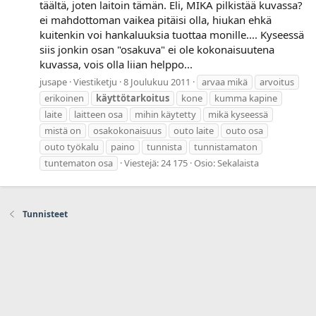
täältä, joten laitoin tämän. Eli, MIKÄ pilkistää kuvassa?
ei mahdottoman vaikea pitäisi olla, hiukan ehkä
kuitenkin voi hankaluuksia tuottaa monille.... Kyseessä
siis jonkin osan "osakuva" ei ole kokonaisuutena
kuvassa, vois olla liian helppo...
jusape
Viestiketju
8 Joulukuu 2011
arvaa mikä
arvoitus
erikoinen
käyttötarkoitus
kone
kumma kapine
laite
laitteen osa
mihin käytetty
mikä kyseessä
mistä on
osakokonaisuus
outo laite
outo osa
outo työkalu
paino
tunnista
tunnistamaton
tuntematon osa
Viestejä: 24 175
Osio:
Sekalaista
Tunnisteet