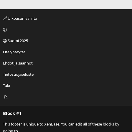
Ulkoasun valinta
Suomi 2025
Ota yhteyttä
Ehdot ja säännöt
Tietosuojaseloste
Tuki
R
S
S
Block #1
This footer is unique to XenBase. You can edit all of these blocks by
going to