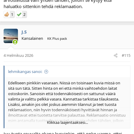
haluatko sittenkin tehdä reklamaation.
1
2
J.S
Kansalainen
KK Plus pack
4 Helmikuu 2026
#115
lehmikangas sanoi:
Edelliseen pinkkiin vasaraan. Niissä on toisinaan kuvia missä on
sitä sun tätä. Sitten hinta on eri että minkä vaihtoehdon laitat
ostoskoriin. Sanoisin että todennäköisesti on sattunut väärä
valinta ja valittu pelkkä vasara. Kannattaa tarkistaa tilauksesta.
Lisäksi, ainakin jos olet joskus aiemmin tilannut ja teet tuosta
reklamaation, niin hyvin todennäköisesti hyvittävät hinnan ja
ilmoittavat ettei tuotetta tarvitse palauttaa. Reklamaatio onnistuu
esim antamalla tuotteelle arvostelussa vain yhden tähden, jolloin
Klikkaa laajentaaksesi...
se kysyy että haluatko sittenkin tehdä reklamaation.
Juu tuota rouvalta ekana kysyinkin, että onko varma, ettei