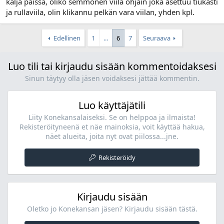
kalja päissä, oliko semmonen viila ohjain joka asettuu tiukasti
ja rullaviila, olin klikannu pelkän vara viilan, yhden kpl.
Edellinen
1
...
6
7
Seuraava
Luo tili tai kirjaudu sisään kommentoidaksesi
Sinun täytyy olla jäsen voidaksesi jättää kommentin.
Luo käyttäjätili
Liity Konekansalaiseksi. Se on helppoa ja ilmaista!
Rekisteröityneenä et näe mainoksia, voit käyttää hakua,
näet alueita, joita nyt ovat piilossa...jne.
Rekisteröidy
Kirjaudu sisään
Oletko jo Konekansan jäsen? Kirjaudu sisään tästä.