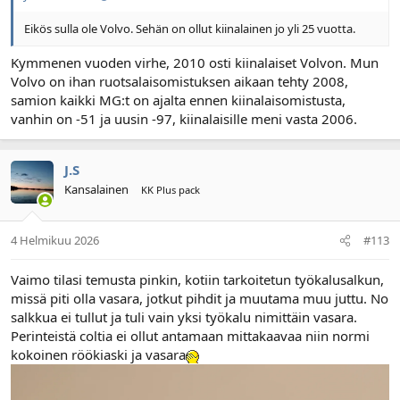
Eikös sulla ole Volvo. Sehän on ollut kiinalainen jo yli 25 vuotta.
Kymmenen vuoden virhe, 2010 osti kiinalaiset Volvon. Mun
Volvo on ihan ruotsalaisomistuksen aikaan tehty 2008,
samion kaikki MG:t on ajalta ennen kiinalaisomistusta,
vanhin on -51 ja uusin -97, kiinalaisille meni vasta 2006.
J.S
Kansalainen
KK Plus pack
4 Helmikuu 2026
#113
Vaimo tilasi temusta pinkin, kotiin tarkoitetun työkalusalkun,
missä piti olla vasara, jotkut pihdit ja muutama muu juttu. No
salkkua ei tullut ja tuli vain yksi työkalu nimittäin vasara.
Perinteistä coltia ei ollut antamaan mittakaavaa niin normi
kokoinen röökiaski ja vasara