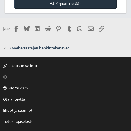
Kirjaudu sisään
Facebook
Bluesky
LinkedIn
Reddit
Pinterest
Tumblr
WhatsApp
Sähköposti
Linkki
Jaa:
Koneharrastajan hankintakanavat
Ulkoasun valinta
Suomi 2025
Ota yhteyttä
Ehdot ja säännöt
Tietosuojaseloste