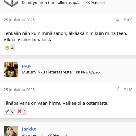
Kehittymätön tillin tallin tasapää.
KK Plus pack
25 Joulukuu 2025
#109
Tehkään niin kuin minä sanon, älkääkä niin kuin minä teen.
Älkää ostako kiinalaista.
4
pajs
Mutunvilkku Pietarsaaresta
KK Plus ADpack
25 Joulukuu 2025
#110
Tänäpäivänä on vaan hirmu vaikee olla ostamatta.
6
1
Jarkko
Aboriginaali
KK Plus pack