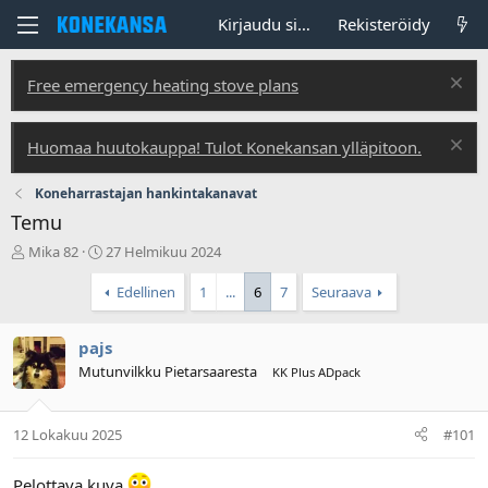
Kirjaudu sisään
Rekisteröidy
Free emergency heating stove plans
Huomaa huutokauppa! Tulot Konekansan ylläpitoon.
Koneharrastajan hankintakanavat
Temu
V
A
Mika 82
27 Helmikuu 2024
i
l
e
o
Edellinen
1
...
6
7
Seuraava
s
i
t
t
pajs
i
u
k
s
Mutunvilkku Pietarsaaresta
KK Plus ADpack
e
p
t
ä
j
i
12 Lokakuu 2025
#101
u
v
n
ä
Pelottava kuva
a
m