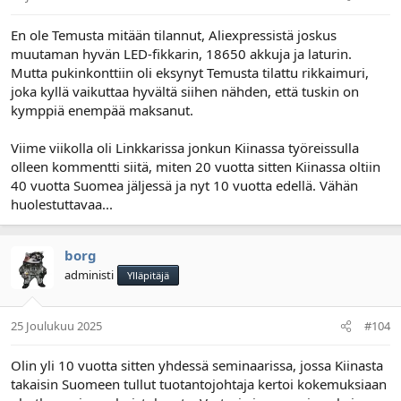
En ole Temusta mitään tilannut, Aliexpressistä joskus
muutaman hyvän LED-fikkarin, 18650 akkuja ja laturin.
Mutta pukinkonttiin oli eksynyt Temusta tilattu rikkaimuri,
joka kyllä vaikuttaa hyvältä siihen nähden, että tuskin on
kymppiä enempää maksanut.
Viime viikolla oli Linkkarissa jonkun Kiinassa työreissulla
olleen kommentti siitä, miten 20 vuotta sitten Kiinassa oltiin
40 vuotta Suomea jäljessä ja nyt 10 vuotta edellä. Vähän
huolestuttavaa...
borg
administi
Ylläpitäjä
25 Joulukuu 2025
#104
Olin yli 10 vuotta sitten yhdessä seminaarissa, jossa Kiinasta
takaisin Suomeen tullut tuotantojohtaja kertoi kokemuksiaan