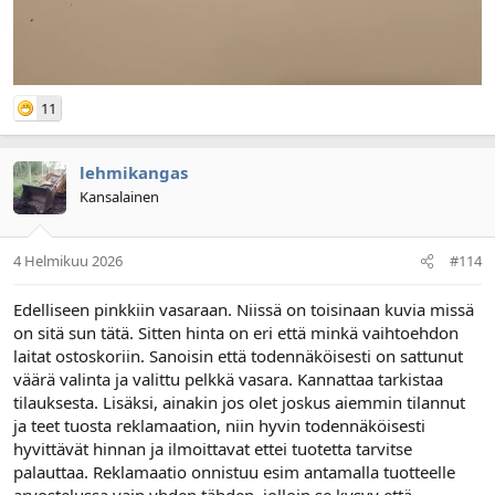
11
lehmikangas
Kansalainen
4 Helmikuu 2026
#114
Edelliseen pinkkiin vasaraan. Niissä on toisinaan kuvia missä
on sitä sun tätä. Sitten hinta on eri että minkä vaihtoehdon
laitat ostoskoriin. Sanoisin että todennäköisesti on sattunut
väärä valinta ja valittu pelkkä vasara. Kannattaa tarkistaa
tilauksesta. Lisäksi, ainakin jos olet joskus aiemmin tilannut
ja teet tuosta reklamaation, niin hyvin todennäköisesti
hyvittävät hinnan ja ilmoittavat ettei tuotetta tarvitse
palauttaa. Reklamaatio onnistuu esim antamalla tuotteelle
arvostelussa vain yhden tähden, jolloin se kysyy että