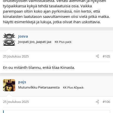
ohutlevyosien valmistuksesta. Vertasi aiemman ja nykyisen
työpaikkansa kykyä tehdä tasalaatuisia osia. Vaikka
parempaan oltiin koko ajan pyrkimässä, niin kertoi, että
kiinalaisten laatutason saavuttamiseen olisi vielä pitkä matka.
Näytti esimerkkejä ja lukuja, jotka olivat ihan uskottavia.
Josva
Joopati joo, jaapati jaa
KK Plus pack
25 Joulukuu 2025
#105
En ou mitänth tilannu, enkä tilaa Kiinasta.
pajs
Mutunvilkku Pietarsaaresta
KK Plus ADpack
25 Joulukuu 2025
#106