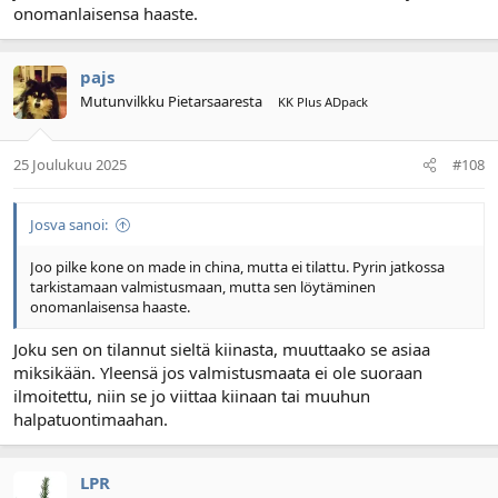
onomanlaisensa haaste.
pajs
Mutunvilkku Pietarsaaresta
KK Plus ADpack
25 Joulukuu 2025
#108
Josva sanoi:
Joo pilke kone on made in china, mutta ei tilattu. Pyrin jatkossa
tarkistamaan valmistusmaan, mutta sen löytäminen
onomanlaisensa haaste.
Joku sen on tilannut sieltä kiinasta, muuttaako se asiaa
miksikään. Yleensä jos valmistusmaata ei ole suoraan
ilmoitettu, niin se jo viittaa kiinaan tai muuhun
halpatuontimaahan.
LPR