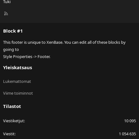
Tuki
R
S
S
Block #1
This footer is unique to XenBase. You can edit all of these blocks by
going to
Style Properties -> Footer.
Yleiskatsaus
Lukemattomat
Viime toiminnot
Tilastot
Viestiketjut
10 095
Viestit
1 054 635