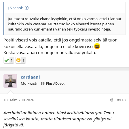
J.S sanoi:
Juu tuota rouvalta ekana kysyinkin, että onko varma, ettei tilannut
kuitenkin vain vasaraa. Mutta tuo koko aiheutti itsessä pienen
naurahduksen kun emäntä vähän teki työkalu investointeja.
Positiivisesti vois aatella, että jos ongelmasta selviää tuon
kokoisella vasaralla, ongelma ei ole kovin iso
Koska vasarahan on ongelmanratkaisutyökalu.
1
1
cardaani
Mulkwisti
KK Plus ADpack
10 Helmikuu 2026
#118
Azerbaidžanilainen nainen tilasi keittiövälinesarjan Temu-
sovelluksen kautta, mutta tilauksen saapuessa yllätys oli
järkyttävä.