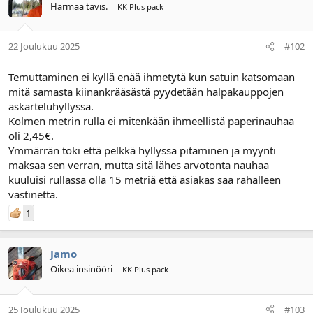
Harmaa tavis.
KK Plus pack
22 Joulukuu 2025
#102
Temuttaminen ei kyllä enää ihmetytä kun satuin katsomaan
mitä samasta kiinankrääsästä pyydetään halpakauppojen
askarteluhyllyssä.
Kolmen metrin rulla ei mitenkään ihmeellistä paperinauhaa
oli 2,45€.
Ymmärrän toki että pelkkä hyllyssä pitäminen ja myynti
maksaa sen verran, mutta sitä lähes arvotonta nauhaa
kuuluisi rullassa olla 15 metriä että asiakas saa rahalleen
vastinetta.
1
Jamo
Oikea insinööri
KK Plus pack
25 Joulukuu 2025
#103