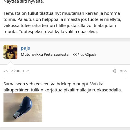
Näyttää silti hyvältä.
Temusta on tullut tilattua nyt muutaman kerran ja homma
toimii. Palautus on helppoa ja ilmaista jos tuote ei miellytä,
viikossa tulee raha temun tilille josta sillä voi tilata jotain
muuta. Tuotespeksit ovat kyllä välillä epäselviä.
pajs
Mutunvilkku Pietarsaaresta
KK Plus ADpack
25 Elokuu 2025
#85
Samaiseen vehkeeseen vaihdekepin nuppi. Vaikka
alkuperäinen tulikin korjattua pikaliimalla ja ruokasoodalla.