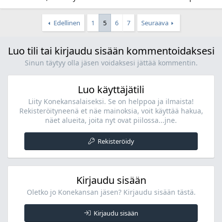
Edellinen
1
5
6
7
Seuraava
Luo tili tai kirjaudu sisään kommentoidaksesi
Sinun täytyy olla jäsen voidaksesi jättää kommentin.
Luo käyttäjätili
Liity Konekansalaiseksi. Se on helppoa ja ilmaista!
Rekisteröityneenä et näe mainoksia, voit käyttää hakua,
näet alueita, joita nyt ovat piilossa...jne.
Rekisteröidy
Kirjaudu sisään
Oletko jo Konekansan jäsen? Kirjaudu sisään tästä.
Kirjaudu sisään