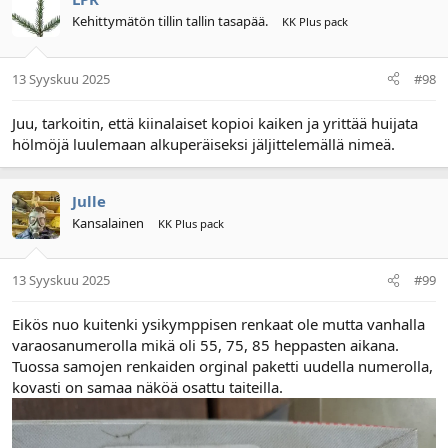
Kehittymätön tillin tallin tasapää.
KK Plus pack
Yamabisi Outboard Engine 30hp 2 Stroke Long Shaft Good Quality Outboard Marine Boat Motor - Buy Yamabisi Outboard Engine outboard Engine 30hp outboard Marine Boat Motor 30hp Boat Motor outboard Engine Marine long Shaft Outboard Motor Product on Aliba
Yamabisi Outboard Engine 30hp 2 Stroke Long
13 Syyskuu 2025
#98
Shaft Good Quality Outboard Marine Boat Motor -
Buy Yamabisi Outboard Engine outboard Engine
Juu, tarkoitin, että kiinalaiset kopioi kaiken ja yrittää huijata
30hp outboard Marine Boat Motor 30hp Boat
Motor outboard Engine Marine long Shaft
hölmöjä luulemaan alkuperäiseksi jäljittelemällä nimeä.
Outboard Motor Product on Alibaba.com
www.alibaba.com
Julle
Kansalainen
KK Plus pack
13 Syyskuu 2025
#99
Eikös nuo kuitenki ysikymppisen renkaat ole mutta vanhalla
varaosanumerolla mikä oli 55, 75, 85 heppasten aikana.
Tuossa samojen renkaiden orginal paketti uudella numerolla,
kovasti on samaa näköä osattu taiteilla.