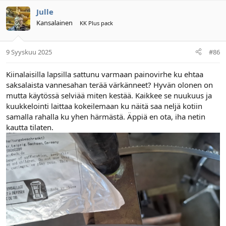
Julle
Kansalainen
KK Plus pack
9 Syyskuu 2025
#86
Kiinalaisilla lapsilla sattunu varmaan painovirhe ku ehtaa
saksalaista vannesahan terää värkänneet? Hyvän olonen on
mutta käytössä selviää miten kestää. Kaikkee se nuukuus ja
kuukkelointi laittaa kokeilemaan ku näitä saa neljä kotiin
samalla rahalla ku yhen härmästä. Äppiä en ota, iha netin
kautta tilaten.