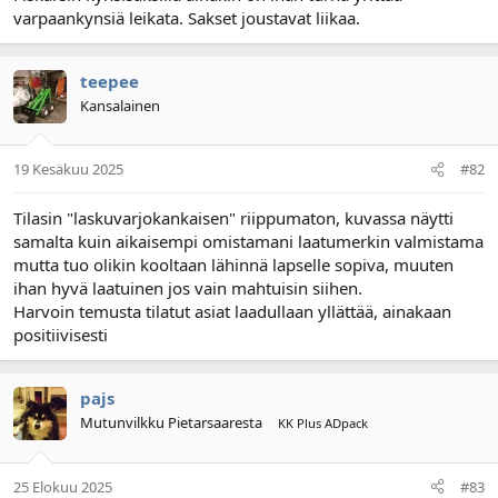
varpaankynsiä leikata. Sakset joustavat liikaa.
l
ä
o
ä
i
r
t
ä
teepee
t
Kansalainen
a
j
a
19 Kesäkuu 2025
#82
Tilasin "laskuvarjokankaisen" riippumaton, kuvassa näytti
samalta kuin aikaisempi omistamani laatumerkin valmistama
mutta tuo olikin kooltaan lähinnä lapselle sopiva, muuten
ihan hyvä laatuinen jos vain mahtuisin siihen.
Harvoin temusta tilatut asiat laadullaan yllättää, ainakaan
positiivisesti
pajs
Mutunvilkku Pietarsaaresta
KK Plus ADpack
25 Elokuu 2025
#83