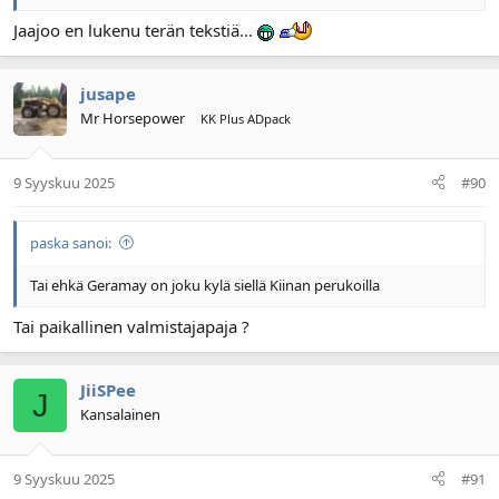
Jaajoo en lukenu terän tekstiä...
jusape
Mr Horsepower
KK Plus ADpack
9 Syyskuu 2025
#90
paska sanoi:
Tai ehkä Geramay on joku kylä siellä Kiinan perukoilla
Tai paikallinen valmistajapaja ?
JiiSPee
J
Kansalainen
9 Syyskuu 2025
#91