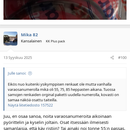
Mika 82
Kansalainen
KK Plus pack
13 Syyskuu 2025
#100
Julle sanoi:
Eikös nuo kuitenki ysikymppisen renkaat ole mutta vanhalla
varaosanumerolla mikä oli 55, 75, 85 heppasten aikana. Tuossa
samojen renkaiden orginal paketti uudella numerolla, kovasti on
samaa näköä osattu taiteilla.
Näytä liitetiedosto 157522
Juu, en osaa sanoa, noita varaosanumeroita aikoinaan
pyörittelin ja kyselin joltain. Osat itsessään ilmeisesti
samanlaisia, että käy ristiin? Tai ainaki noi tonne 55:n passas.