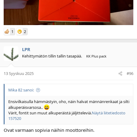
1
2
LPR
Kehittymätön tillin tallin tasapää.
KK Plus pack
13 Syyskuu 2025
#96
Mika 82 sanoi:
Ensivilkaisulla hämmästyin, oho, näin halvat männänrenkaat ja silti
alkuperäisvarsosa..
Värit, fontit sun muut alkuperäistä jäljitteleviä.
Näytä liitetiedosto
157520
Ovat varmaan sopivia näihin moottoreihin.