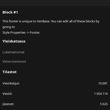
S
S
Block #1
This footer is unique to XenBase. You can edit all of these blocks by
going to
Style Properties -> Footer.
Yleiskatsaus
Lukemattomat
Viime toiminnot
Tilastot
Viestiketjut
10 091
Viestit
1 054 114
Jäsenet
5 623