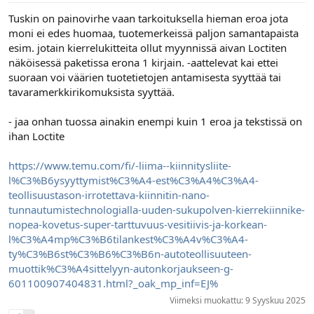
Tuskin on painovirhe vaan tarkoituksella hieman eroa jota
moni ei edes huomaa, tuotemerkeissä paljon samantapaista
esim. jotain kierrelukitteita ollut myynnissä aivan Loctiten
näköisessä paketissa erona 1 kirjain. -aattelevat kai ettei
suoraan voi väärien tuotetietojen antamisesta syyttää tai
tavaramerkkirikomuksista syyttää.
- jaa onhan tuossa ainakin enempi kuin 1 eroa ja tekstissä on
ihan Loctite
https://www.temu.com/fi/-liima--kiinnitysliite-
l%C3%B6ysyyttymist%C3%A4-est%C3%A4%C3%A4-
teollisuustason-irrotettava-kiinnitin-nano-
tunnautumistechnologialla-uuden-sukupolven-kierrekiinnike-
nopea-kovetus-super-tarttuvuus-vesitiivis-ja-korkean-
l%C3%A4mp%C3%B6tilankest%C3%A4v%C3%A4-
ty%C3%B6st%C3%B6%C3%B6n-autoteollisuuteen-
muottik%C3%A4sittelyyn-autonkorjaukseen-g-
601100907404831.html?_oak_mp_inf=EJ%
Viimeksi muokattu:
9 Syyskuu 2025