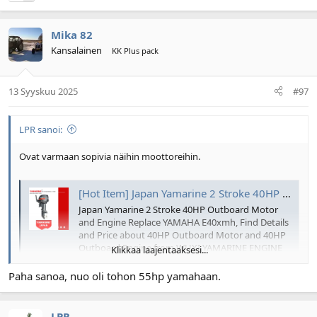
Mika 82
Kansalainen
KK Plus pack
13 Syyskuu 2025
#97
LPR sanoi:
Ovat varmaan sopivia näihin moottoreihin.
[Hot Item] Japan Yamarine 2 Stroke 40HP Outboard Motor and Engine Replace YAMAHA E40xmh
Japan Yamarine 2 Stroke 40HP Outboard Motor
and Engine Replace YAMAHA E40xmh, Find Details
and Price about 40HP Outboard Motor and 40HP
Outboard Engine from WUXI YAMARINE ENGINE
Klikkaa laajentaaksesi...
CO.,LTD. Featuring Commercial Durability: Built for
harsh environments and saltwater with corrosion-
Paha sanoa, nuo oli tohon 55hp yamahaan.
resistant materials.
m.made-in-china.com
LPR