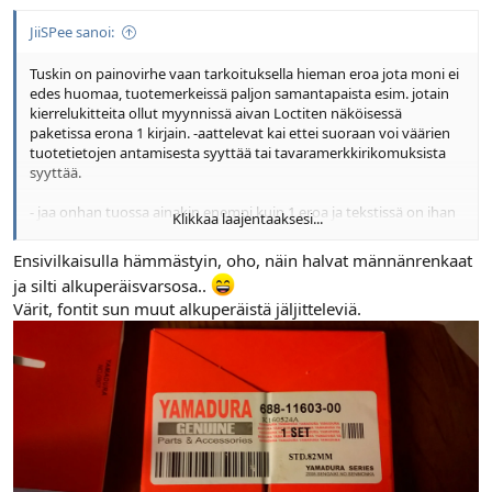
JiiSPee sanoi:
Tuskin on painovirhe vaan tarkoituksella hieman eroa jota moni ei
edes huomaa, tuotemerkeissä paljon samantapaista esim. jotain
kierrelukitteita ollut myynnissä aivan Loctiten näköisessä
paketissa erona 1 kirjain. -aattelevat kai ettei suoraan voi väärien
tuotetietojen antamisesta syyttää tai tavaramerkkirikomuksista
syyttää.
- jaa onhan tuossa ainakin enempi kuin 1 eroa ja tekstissä on ihan
Klikkaa laajentaaksesi...
Loctite
Ensivilkaisulla hämmästyin, oho, näin halvat männänrenkaat
https://www.temu.com/fi/-liima--kiinnitysliite-
ja silti alkuperäisvarsosa..
l%C3%B6ysyyttymist%C3%A4-est%C3%A4%C3%A4-
Värit, fontit sun muut alkuperäistä jäljitteleviä.
teollisuustason-irrotettava-kiinnitin-nano-
tunnautumistechnologialla-uuden-sukupolven-kierrekiinnike-
nopea-kovetus-super-tarttuvuus-vesitiivis-ja-korkean-
l%C3%A4mp%C3%B6tilankest%C3%A4v%C3%A4-
ty%C3%B6st%C3%B6%C3%B6n-autoteollisuuteen-
muottik%C3%A4sittelyyn-autonkorjaukseen-g-
601100907404831.html?_oak_mp_inf=EJ%