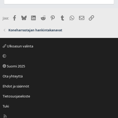
Facebook
Bluesky
LinkedIn
Reddit
Pinterest
Tumblr
WhatsApp
Sähköposti
Linkki
Jaa:
Koneharrastajan hankintakanavat
Ulkoasun valinta
Suomi 2025
Ota yhteyttä
Ehdot ja säännöt
Tietosuojaseloste
Tuki
R