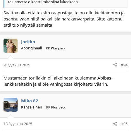
tajuamatta oikeasti mitä siinä lukeekaan.
Saattaa olla että tekstin raapustaja ite on ollu kielitaidoton ja
osannu vaan niitä paikallisia harakanvarpaita. Sitte katsonu
että tuo näyttää samalta
Jarkko
Aboriginaali
KK Plus pack
9 Syyskuu 2025
#94
Mustamäen torillakin oli aikoinaan kuulemma Abibas-
lenkkareitakin ja ei ole vahingossa kirjoitettu väärin.
Mika 82
Kansalainen
KK Plus pack
13 Syyskuu 2025
#95