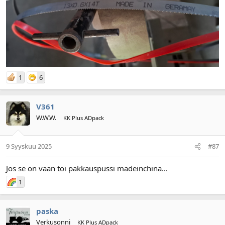
1
6
V361
W.W.W.
KK Plus ADpack
9 Syyskuu 2025
#87
Jos se on vaan toi pakkauspussi madeinchina...
1
paska
Verkusonni
KK Plus ADpack