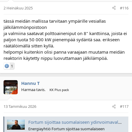
2 Heinäkuu 2025
#116
tässä meidän mallissa tarvitaan ympärille vesiallas
jälkilämmönpoistoon
ja valmiina saatavat polttoaineniput on 8" kanttiinsa, joista ei
paljon tuota 50 000 kW pienempää sydäntä saa. erikseen
räätälöimällä sitten kyllä.
helpompi kuitenkin olisi panna varaajaan muutama meidän
reaktorin käytetty nippu luovuttamaan jälkilämpöä.
1
Hannu T
Harmaa tavis.
KK Plus pack
13 Tammikuu 2026
#117
Fortum sijoittaa suomalaiseen ydinvoimavalmistajaan
Energiayhtiö Fortum sijoittaa suomalaiseen