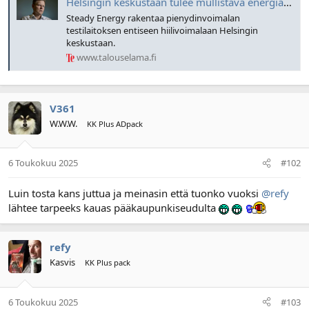
Helsingin keskustaan tulee mullistava energialaitos
l
ä
Steady Energy rakentaa pienydinvoimalan
o
ä
testilaitoksen entiseen hiilivoimalaan Helsingin
i
r
keskustaan.
t
ä
www.talouselama.fi
t
a
j
a
V361
W.W.W.
KK Plus ADpack
6 Toukokuu 2025
#102
Luin tosta kans juttua ja meinasin että tuonko vuoksi
@refy
lähtee tarpeeks kauas pääkaupunkiseudulta
refy
Kasvis
KK Plus pack
6 Toukokuu 2025
#103