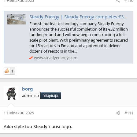
1 Heinäkuu 2025
#110
Steady Energy | Steady Energy completes €32 million funding round, accelerates towards world’s first commercial SMR, constructs pilot plant in Helsinki city centre
Finnish nuclear technology company Steady Energy
announces the successful completion of its €32 million
funding round and will now begin constructing a full-
scale pilot plant. With preliminary agreements secured
for 15 reactors in Finland and a potential to deliver
dozens of reactors in the...
www.steadyenergy.com
1
borg
administi
Ylläpitäjä
1 Heinäkuu 2025
#111
Aika style tuo Steadyn uusi logo.