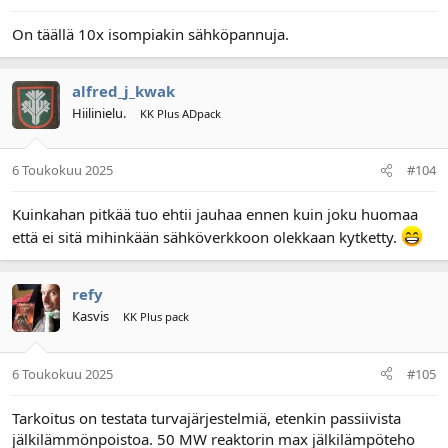
On täällä 10x isompiakin sähköpannuja.
alfred_j_kwak
Hiilinielu.
KK Plus ADpack
6 Toukokuu 2025
#104
Kuinkahan pitkää tuo ehtii jauhaa ennen kuin joku huomaa
että ei sitä mihinkään sähköverkkoon olekkaan kytketty.
refy
Kasvis
KK Plus pack
6 Toukokuu 2025
#105
Tarkoitus on testata turvajärjestelmiä, etenkin passiivista
jälkilämmönpoistoa. 50 MW reaktorin max jälkilämpöteho