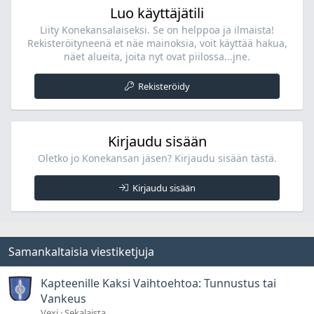
Luo käyttäjätili
Liity Konekansalaiseksi. Se on helppoa ja ilmaista!
Rekisteröityneenä et näe mainoksia, voit käyttää hakua,
näet alueita, joita nyt ovat piilossa...jne.
Rekisteröidy
Kirjaudu sisään
Oletko jo Konekansan jäsen? Kirjaudu sisään tästä.
Kirjaudu sisään
Samankaltaisia viestiketjuja
Kapteenille Kaksi Vaihtoehtoa: Tunnustus tai
Vankeus
Vexi
Sekalaista