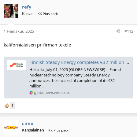
refy
Kasvis
KK Plus pack
1 Heinäkuu 2025
#112
kalifornialaisen pr-firman tekele
Finnish Steady Energy completes €32 million funding round, accelerates towards world’s first commercial SMR, constructs pilot plant in Helsinki city centre
Helsinki, July 01, 2025 (GLOBE NEWSWIRE) -- Finnish
nuclear technology company Steady Energy
announces the successful completion of its €32
million...
globenewswire.com
1
cimo
Kansalainen
KK Plus pack