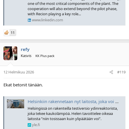
one of the most critical components of the plant. The
cooperation will also extend beyond the pilot phase,
with Recion playing a key role...
www.linkedin.com
11
refy
Kasvis
KK Plus pack
12 Helmikuu 2026
#119
Ekat betonit tänään.
Helsinkiin rakennetaan nyt laitosta, joka voi mullistaa kaupunkien lämmityksen – tällainen on ydinreaktorin testiversio
Helsingissä on rakenteilla testiversio ydinreaktorista,
joka tekee kaukolämpöä. Helen tavoittelee oikeaa
laitosta ”niin tosissaan kuin ylipäätään voi”.
yle.fi