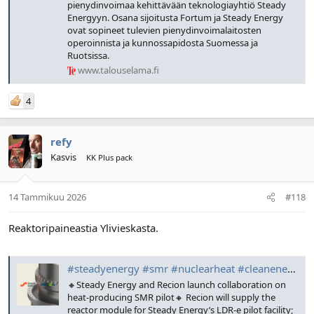
pienydinvoimaa kehittävään teknologiayhtiö Steady
Energyyn. Osana sijoitusta Fortum ja Steady Energy
ovat sopineet tulevien pienydinvoimalaitosten
operoinnista ja kunnossapidosta Suomessa ja
Ruotsissa.
www.talouselama.fi
4
refy
Kasvis
KK Plus pack
14 Tammikuu 2026
#118
Reaktoripaineastia Ylivieskasta.
#steadyenergy #smr #nuclearheat #cleanenergy #europeansupply #energysecurity #recion #ldre | Steady Energy
🔸Steady Energy and Recion launch collaboration on
heat-producing SMR pilot🔸 Recion will supply the
reactor module for Steady Energy’s LDR-e pilot facility;