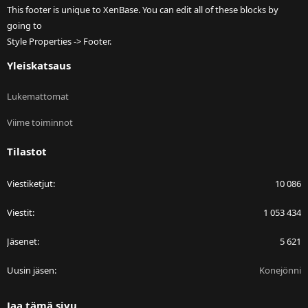
This footer is unique to XenBase. You can edit all of these blocks by
going to
Style Properties -> Footer.
Yleiskatsaus
Lukemattomat
Viime toiminnot
Tilastot
Viestiketjut
10 086
Viestit
1 053 434
Jäsenet
5 621
Uusin jäsen
Konejönni
Jaa tämä sivu