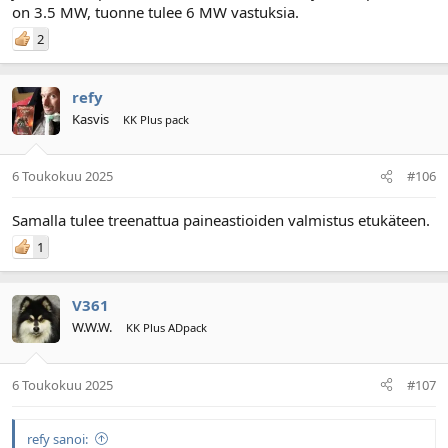
on 3.5 MW, tuonne tulee 6 MW vastuksia.
2
refy
Kasvis
KK Plus pack
6 Toukokuu 2025
#106
Samalla tulee treenattua paineastioiden valmistus etukäteen.
1
V361
W.W.W.
KK Plus ADpack
6 Toukokuu 2025
#107
refy sanoi: