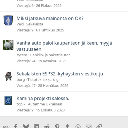
Viestejä
6
26 Elokuu 2025
Miksi jatkuva mainonta on OK?
Vexi
Sekalaista
Viestejä
9
6 Huhtikuu 2025
Vanha auto paloi kaupanteon jälkeen, myyjä
vastuuseen
sytem
Henkilö- ja pakettiautot
Viestejä
24
19 Kesäkuu 2025
Sekalaisten ESP32 -kyhäysten viestiketju
borg
Tietotekniikka, digi
Viestejä
47
28 Heinäkuu 2026
Kamina projekti salossa.
topik
Autamme Ukrainaa!
Viestejä
9
15 Lokakuu 2023
Facebook
Bluesky
LinkedIn
Reddit
Pinterest
Tumblr
WhatsApp
Sähköposti
Linkki
Jaa: