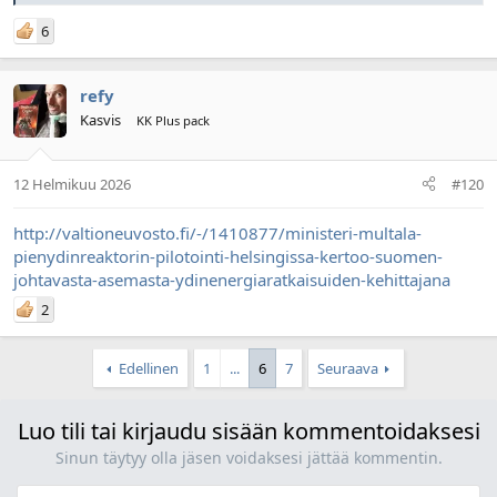
6
refy
Kasvis
KK Plus pack
12 Helmikuu 2026
#120
http://valtioneuvosto.fi/-/1410877/ministeri-multala-
pienydinreaktorin-pilotointi-helsingissa-kertoo-suomen-
johtavasta-asemasta-ydinenergiaratkaisuiden-kehittajana
2
Edellinen
1
...
6
7
Seuraava
Luo tili tai kirjaudu sisään kommentoidaksesi
Sinun täytyy olla jäsen voidaksesi jättää kommentin.