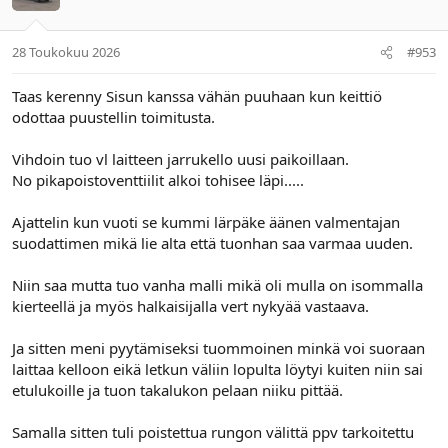
28 Toukokuu 2026
#953
Taas kerenny Sisun kanssa vähän puuhaan kun keittiö
odottaa puustellin toimitusta.
Vihdoin tuo vl laitteen jarrukello uusi paikoillaan.
No pikapoistoventtiilit alkoi tohisee läpi.....
Ajattelin kun vuoti se kummi lärpäke äänen valmentajan
suodattimen mikä lie alta että tuonhan saa varmaa uuden.
Niin saa mutta tuo vanha malli mikä oli mulla on isommalla
kierteellä ja myös halkaisijalla vert nykyää vastaava.
Ja sitten meni pyytämiseksi tuommoinen minkä voi suoraan
laittaa kelloon eikä letkun väliin lopulta löytyi kuiten niin sai
etulukoille ja tuon takalukon pelaan niiku pittää.
Samalla sitten tuli poistettua rungon välittä ppv tarkoitettu