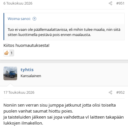
6 Toukokuu 2026
#951
Woima sanoi:
Tuo ei vaan ole päällemaalattavissa, eli mihin tulee maalia, niin siitä
sitten liuottimella pestävä pois ennen maalausta.
Kiitos huomautuksesta!
1
tyhtis
Kansalainen
17 Toukokuu 2026
#952
Noniin sen verran sisu jumppa jatkunut jotta olisi toiselta
puolen vanhat saumat hiottu poies.
Ja taisteluiden jälkeen sai jopa vaihdettua vl laitteen takapään
lukkojen ilmakellon.