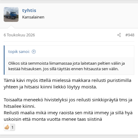
tyhtis
Kansalainen
6 Toukokuu 2026
#948
topik sanoi:
Olikos sitä semmoista liimamassaa jota laitetaan peltien väliin ja
kestää hitsauksen. Jos sillä täyttäs ennen hitsausta sen välin.
Tämä kävi myös ittellä mielessä makkara reilusti puristimilla
yhteen ja hitsaisi kiinni liekkö löytyy moista.
Toisaalta meneekö hivistelyksi jos reilusti sinkkipräytä tms ja
hitsailee kiinni.
Reilusti maalia mikä imey raoista sen mitä immey ja sillä hyä
uskoisin että monta vuotta menee taas siistinä
1