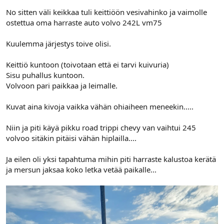
No sitten väli keikkaa tuli keittiöön vesivahinko ja vaimolle
ostettua oma harraste auto volvo 242L vm75
Kuulemma järjestys toive olisi.
Keittiö kuntoon (toivotaan että ei tarvi kuivuria)
Sisu puhallus kuntoon.
Volvoon pari paikkaa ja leimalle.
Kuvat aina kivoja vaikka vähän ohiaiheen meneekin.....
Niin ja piti käyä pikku road trippi chevy van vaihtui 245
volvoo sitäkin pitäisi vähän hiplailla....
Ja eilen oli yksi tapahtuma mihin piti harraste kalustoa kerätä
ja mersun jaksaa koko letka vetää paikalle...