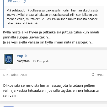
LPR sanoi:
l
ä
o
ä
Mä suhtaudun tuollaisessa paikassa liimoihin hieman skeptisesti.
i
r
100 % tiiviiksi ei saa, ainakaan pitkäaikaisesti, niin sen jälkeen vesi
t
ä
menee väliin, mutta ei tule ulos. Paikallinen mikroilmasto pääsee
t
tekemään tehtävänsä.
a
j
Kyllä niistä aika hyviä ja pitkäikäisiä juttuja tulee kun maali
a
pinnalla suojaa uuveeltakin...
Ja se vesi siellä välissä on kyllä ilman niitä massojakin...
topik
Väsyttää
KK Plus pack
6 Toukokuu 2026
#942
Olikos sitä semmoista liimamassaa jota laitetaan peltien
väliin ja kestää hitsauksen. Jos sillä täyttäs ennen hitsausta
sen välin.