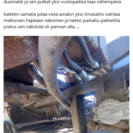
duomatik ja sen putket yksi vuotopaikka taas vähempänä.
Kattelin samalla pitää vielä ainakin yksi ilmasäiliö vaihtaa
melkoisen häpeään näköinen ja liekkö paikattu pakkelilla
joskus sen näköistä oli pannan alla.....