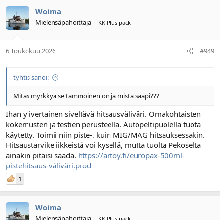
Woima
Mielensäpahoittaja
KK Plus pack
6 Toukokuu 2026
#949
tyhtis sanoi:
Mitäs myrkkyä se tämmöinen on ja mistä saapi???
Ihan ylivertainen siveltävä hitsausväliväri. Omakohtaisten
kokemusten ja testien perusteella. Autopeltipuolella tuota
käytetty. Toimii niin piste-, kuin MIG/MAG hitsauksessakin.
Hitsaustarvikeliikkeistä voi kysellä, mutta tuolta Pekoselta
ainakin pitäisi saada.
https://artoy.fi/europax-500ml-
pistehitsaus-väliväri.prod
1
Woima
Mielensäpahoittaja
KK Plus pack