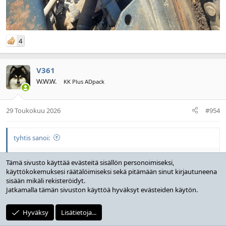
4
V361
W.W.W.
KK Plus ADpack
29 Toukokuu 2026
#954
tyhtis sanoi:
Kattelin samalla pitää vielä ainakin yksi ilmasäiliö vaihtaa
Tämä sivusto käyttää evästeitä sisällön personoimiseksi,
melkoisen häpeään näköinen ja liekkö paikattu pakkelilla joskus
käyttökokemuksesi räätälöimiseksi sekä pitämään sinut kirjautuneena
sen näköistä oli pannan alla.....
sisään mikäli rekisteröidyt.
Jatkamalla tämän sivuston käyttöä hyväksyt evästeiden käytön.
Riittävän kauan kun on ohut kuminkappale puristuksissa
jossain pannan alla se muuttuu ihan rapisevaksi pakkelin
Hyväksy
Lisätietoja...
tapaiseksi murustukseksi...