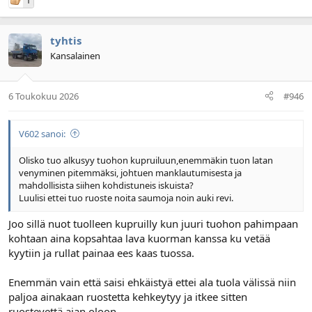
1
tyhtis
Kansalainen
6 Toukokuu 2026
#946
V602 sanoi:
Olisko tuo alkusyy tuohon kupruiluun,enemmäkin tuon latan
venyminen pitemmäksi, johtuen manklautumisesta ja
mahdollisista siihen kohdistuneis iskuista?
Luulisi ettei tuo ruoste noita saumoja noin auki revi.
Joo sillä nuot tuolleen kupruilly kun juuri tuohon pahimpaan
kohtaan aina kopsahtaa lava kuorman kanssa ku vetää
kyytiin ja rullat painaa ees kaas tuossa.
Enemmän vain että saisi ehkäistyä ettei ala tuola välissä niin
paljoa ainakaan ruostetta kehkeytyy ja itkee sitten
ruostevettä ajan oloon.