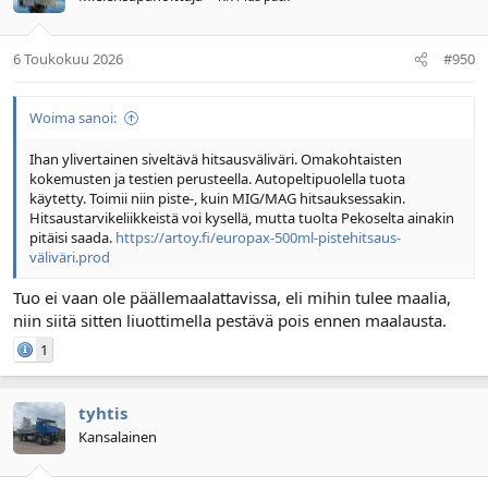
6 Toukokuu 2026
#950
Woima sanoi:
Ihan ylivertainen siveltävä hitsausväliväri. Omakohtaisten
kokemusten ja testien perusteella. Autopeltipuolella tuota
käytetty. Toimii niin piste-, kuin MIG/MAG hitsauksessakin.
Hitsaustarvikeliikkeistä voi kysellä, mutta tuolta Pekoselta ainakin
pitäisi saada.
https://artoy.fi/europax-500ml-pistehitsaus-
väliväri.prod
Tuo ei vaan ole päällemaalattavissa, eli mihin tulee maalia,
niin siitä sitten liuottimella pestävä pois ennen maalausta.
1
tyhtis
Kansalainen