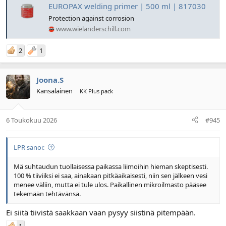
EUROPAX welding primer | 500 ml | 817030
Protection against corrosion
www.wielanderschill.com
2
1
Joona.S
Kansalainen
KK Plus pack
6 Toukokuu 2026
#945
LPR sanoi:
Mä suhtaudun tuollaisessa paikassa liimoihin hieman skeptisesti.
100 % tiiviiksi ei saa, ainakaan pitkäaikaisesti, niin sen jälkeen vesi
menee väliin, mutta ei tule ulos. Paikallinen mikroilmasto pääsee
tekemään tehtävänsä.
Ei siitä tiivistä saakkaan vaan pysyy siistinä pitempään.