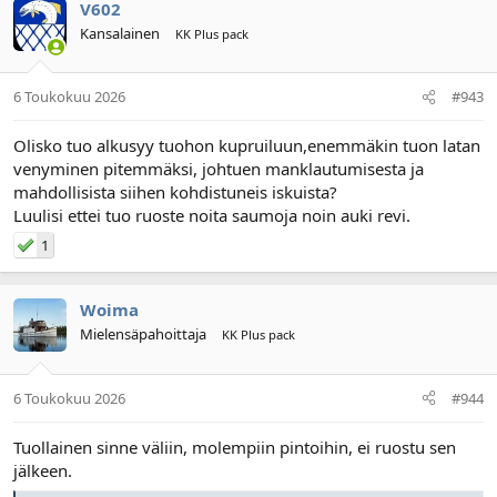
V602
Kansalainen
KK Plus pack
6 Toukokuu 2026
#943
Olisko tuo alkusyy tuohon kupruiluun,enemmäkin tuon latan
venyminen pitemmäksi, johtuen manklautumisesta ja
mahdollisista siihen kohdistuneis iskuista?
Luulisi ettei tuo ruoste noita saumoja noin auki revi.
1
Woima
Mielensäpahoittaja
KK Plus pack
6 Toukokuu 2026
#944
Tuollainen sinne väliin, molempiin pintoihin, ei ruostu sen
jälkeen.