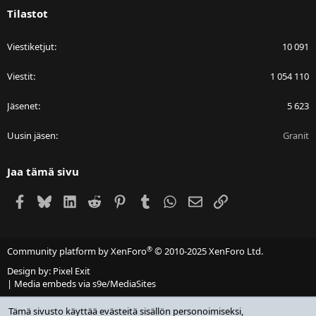
Tilastot
Viestiketjut
10 091
Viestit
1 054 110
Jäsenet
5 623
Uusin jäsen
Granit
Jaa tämä sivu
Facebook
Bluesky
LinkedIn
Reddit
Pinterest
Tumblr
WhatsApp
Sähköposti
Linkki
®
Community platform by XenForo
© 2010-2025 XenForo Ltd.
Design by:
Pixel Exit
|
Media embeds via s9e/MediaSites
Tämä sivusto käyttää evästeitä sisällön personoimiseksi,