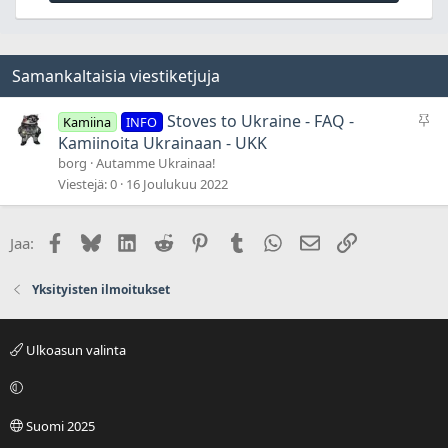
Samankaltaisia viestiketjuja
P
Stoves to Ukraine - FAQ -
Kamiina
INFO
y
Kamiinoita Ukrainaan - UKK
s
borg
Autamme Ukrainaa!
y
Viestejä
0
16 Joulukuu 2022
v
ä
Facebook
Bluesky
LinkedIn
Reddit
Pinterest
Tumblr
WhatsApp
Sähköposti
Linkki
Jaa:
t
Yksityisten ilmoitukset
Ulkoasun valinta
Suomi 2025