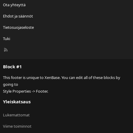
Ota yhteyttä
Ehdot ja säännöt
Tietosuojaseloste
Tuki
R
S
S
Block #1
This footer is unique to XenBase. You can edit all of these blocks by
going to
Style Properties -> Footer.
Yleiskatsaus
Lukemattomat
Viime toiminnot