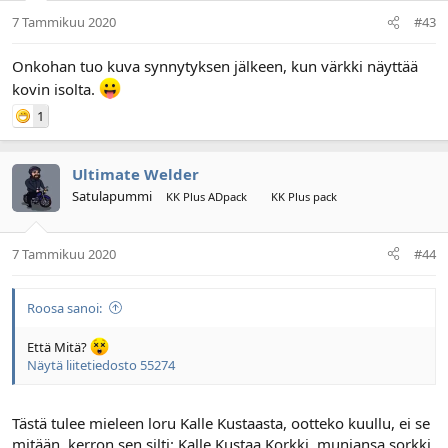
7 Tammikuu 2020
#43
Onkohan tuo kuva synnytyksen jälkeen, kun värkki näyttää
kovin isolta.
1
Ultimate Welder
Satulapummi
KK Plus ADpack
KK Plus pack
7 Tammikuu 2020
#44
Roosa sanoi:
Että Mitä?
Näytä liitetiedosto 55274
Tästä tulee mieleen loru Kalle Kustaasta, ootteko kuullu, ei se
mitään, kerron sen silti: Kalle Kustaa Korkki, muniansa sorkki,