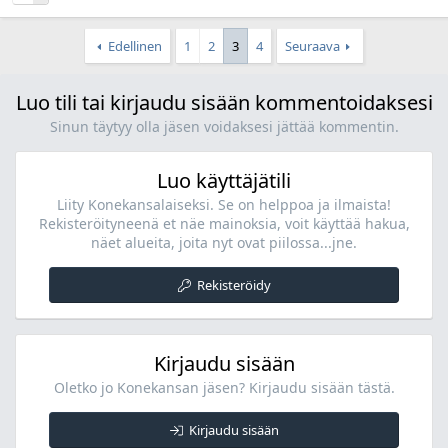
Edellinen
1
2
3
4
Seuraava
Luo tili tai kirjaudu sisään kommentoidaksesi
Sinun täytyy olla jäsen voidaksesi jättää kommentin.
Luo käyttäjätili
Liity Konekansalaiseksi. Se on helppoa ja ilmaista!
Rekisteröityneenä et näe mainoksia, voit käyttää hakua,
näet alueita, joita nyt ovat piilossa...jne.
Rekisteröidy
Kirjaudu sisään
Oletko jo Konekansan jäsen? Kirjaudu sisään tästä.
Kirjaudu sisään