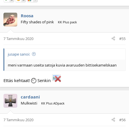
Roosa
Fifty shades of pink
KK Plus pack
7 Tammikuu 2020
#55
jusape sanoi:
meni varmaan useita satoja kuvia avaruuden bittisekamelskaan
Ettäs kehtaat!
Senkin
cardaani
Mulkwisti
KK Plus ADpack
7 Tammikuu 2020
#56