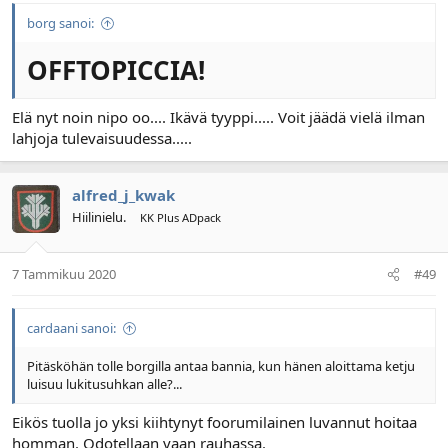
borg sanoi:
OFFTOPICCIA!
Elä nyt noin nipo oo.... Ikävä tyyppi..... Voit jäädä vielä ilman
lahjoja tulevaisuudessa.....
alfred_j_kwak
Hiilinielu.
KK Plus ADpack
7 Tammikuu 2020
#49
cardaani sanoi:
Pitäsköhän tolle borgilla antaa bannia, kun hänen aloittama ketju
luisuu lukitusuhkan alle?...
Eikös tuolla jo yksi kiihtynyt foorumilainen luvannut hoitaa
homman. Odotellaan vaan rauhassa.