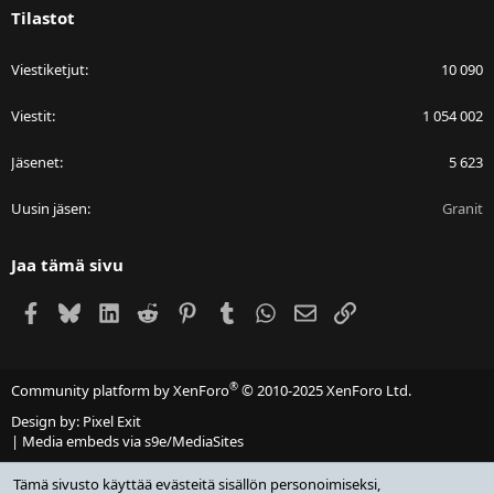
Tilastot
Viestiketjut
10 090
Viestit
1 054 002
Jäsenet
5 623
Uusin jäsen
Granit
Jaa tämä sivu
Facebook
Bluesky
LinkedIn
Reddit
Pinterest
Tumblr
WhatsApp
Sähköposti
Linkki
®
Community platform by XenForo
© 2010-2025 XenForo Ltd.
Design by:
Pixel Exit
|
Media embeds via s9e/MediaSites
Tämä sivusto käyttää evästeitä sisällön personoimiseksi,