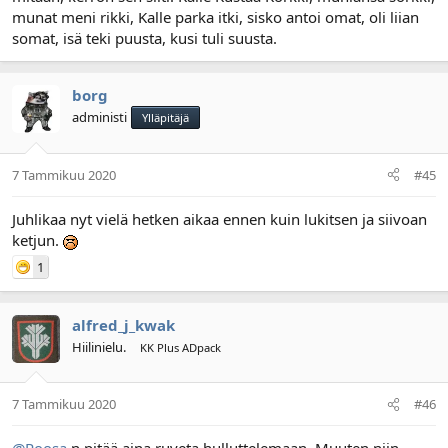
munat meni rikki, Kalle parka itki, sisko antoi omat, oli liian
somat, isä teki puusta, kusi tuli suusta.
borg
administi
Ylläpitäjä
7 Tammikuu 2020
#45
Juhlikaa nyt vielä hetken aikaa ennen kuin lukitsen ja siivoan
ketjun.
1
alfred_j_kwak
Hiilinielu.
KK Plus ADpack
7 Tammikuu 2020
#46