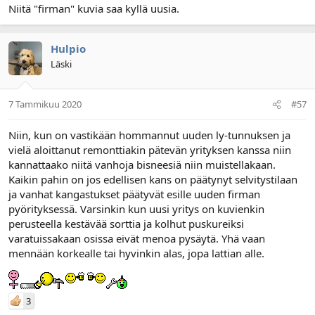
Niitä "firman" kuvia saa kyllä uusia.
Hulpio
Läski
7 Tammikuu 2020
#57
Niin, kun on vastikään hommannut uuden ly-tunnuksen ja
vielä aloittanut remonttiakin pätevän yrityksen kanssa niin
kannattaako niitä vanhoja bisneesiä niin muistellakaan.
Kaikin pahin on jos edellisen kans on päätynyt selvitystilaan
ja vanhat kangastukset päätyvät esille uuden firman
pyörityksessä. Varsinkin kun uusi yritys on kuvienkin
perusteella kestävää sorttia ja kolhut puskureiksi
varatuissakaan osissa eivät menoa pysäytä. Yhä vaan
mennään korkealle tai hyvinkin alas, jopa lattian alle.
3