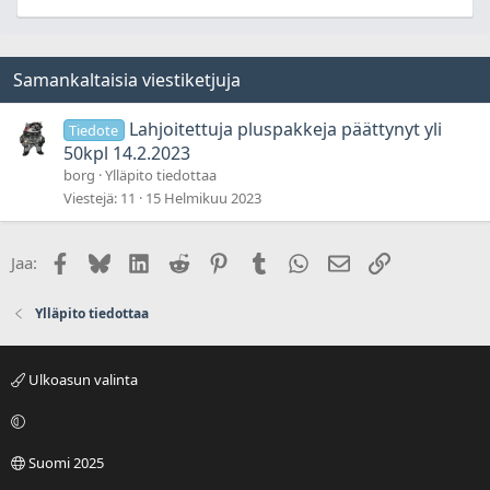
Samankaltaisia viestiketjuja
Lahjoitettuja pluspakkeja päättynyt yli
Tiedote
50kpl 14.2.2023
borg
Ylläpito tiedottaa
Viestejä
11
15 Helmikuu 2023
Facebook
Bluesky
LinkedIn
Reddit
Pinterest
Tumblr
WhatsApp
Sähköposti
Linkki
Jaa:
Ylläpito tiedottaa
Ulkoasun valinta
Suomi 2025