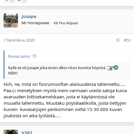
jusape
Mr Horsepower
KK Plus ADpack
7 Tammikuu 2020
#53
Roosa sanoi:
Kyllä se oli jusape joka ensin alkoi vitun kuvista höpistä.
NIIH!
Niih, ne, mitä on foorumisoftan alaisuudessa tallennettu.....
Paa.Li menetyksen myötä meni varmaan useita satoja kuvia
avaruuden bittisekamelskaan, joita ei käytännössä ole
muualla tallennettu. Muutaku pöytälaatikolla, josta tiettyjen
kuvien- kuvasarjojen penkominen sieltä 15-30.000 kuvan
joukosta on aika työlästä.....
V361