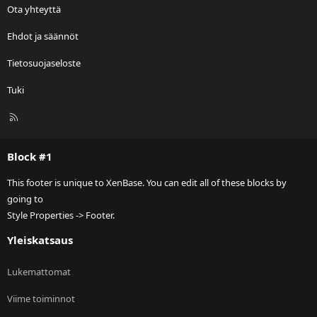
Ota yhteyttä
Ehdot ja säännöt
Tietosuojaseloste
Tuki
R
S
S
Block #1
This footer is unique to XenBase. You can edit all of these blocks by
going to
Style Properties -> Footer.
Yleiskatsaus
Lukemattomat
Viime toiminnot