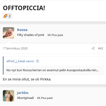
n
ä
a
m
OFFTOPICCIA!
l
ä
o
ä
2
i
r
t
ä
t
Roosa
a
Fifty shades of pink
KK Plus pack
j
a
7 Tammikuu 2020
#42
alfred_j_kwak sanoi:
No nyt kun Roosa kerran on avannut pelin kuvapostauksilla niin...
En se minä ollut, se oli Pirkka.
Jarkko
Aboriginaali
KK Plus pack