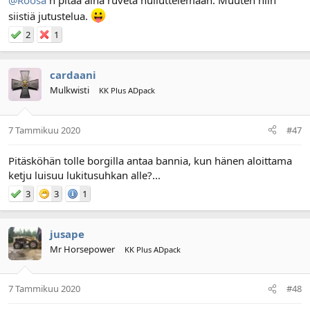
@Roosa
n pitää aina ruveta hulluttelemaan. Muuten niin
siistiä jutustelua.
2
1
cardaani
Mulkwisti
KK Plus ADpack
7 Tammikuu 2020
#47
Pitäsköhän tolle borgilla antaa bannia, kun hänen aloittama
ketju luisuu lukitusuhkan alle?...
3
3
1
jusape
Mr Horsepower
KK Plus ADpack
7 Tammikuu 2020
#48