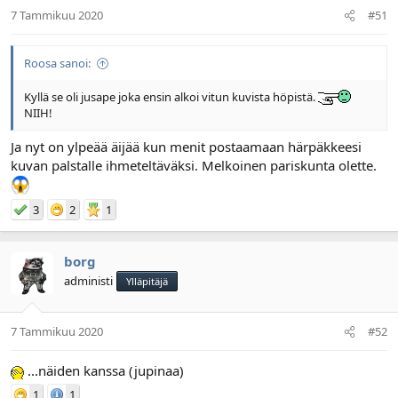
7 Tammikuu 2020
#51
Roosa sanoi:
Kyllä se oli jusape joka ensin alkoi vitun kuvista höpistä.
NIIH!
Ja nyt on ylpeää äijää kun menit postaamaan härpäkkeesi
kuvan palstalle ihmeteltäväksi. Melkoinen pariskunta olette.
3
2
1
borg
administi
Ylläpitäjä
7 Tammikuu 2020
#52
...näiden kanssa (jupinaa)
1
1