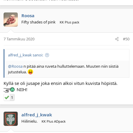
Roosa
Fifty shades of pink
KK Plus pack
7 Tammikuu 2020
#50
alfred_j_kwak sanoi:
@Roosa
n pitää aina ruveta hulluttelemaan. Muuten niin siistiä
jutustelua.
Kyllä se oli jusape joka ensin alkoi vitun kuvista höpistä.
NIIH!
1
alfred_j_kwak
Hiilinielu.
KK Plus ADpack