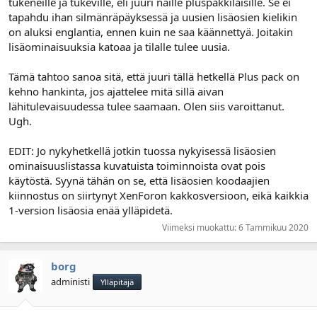
tukeneille ja tukeville, eli juuri näille pluspakkilaisille. Se ei
tapahdu ihan silmänräpäyksessä ja uusien lisäosien kielikin
on aluksi englantia, ennen kuin ne saa käännettyä. Joitakin
lisäominaisuuksia katoaa ja tilalle tulee uusia.
Tämä tahtoo sanoa sitä, että juuri tällä hetkellä Plus pack on
kehno hankinta, jos ajattelee mitä sillä aivan
lähitulevaisuudessa tulee saamaan. Olen siis varoittanut.
Ugh.
EDIT: Jo nykyhetkellä jotkin tuossa nykyisessä lisäosien
ominaisuuslistassa kuvatuista toiminnoista ovat pois
käytöstä. Syynä tähän on se, että lisäosien koodaajien
kiinnostus on siirtynyt XenForon kakkosversioon, eikä kaikkia
1-version lisäosia enää ylläpidetä.
Viimeksi muokattu:
6 Tammikuu 2020
borg
administi
Ylläpitäjä