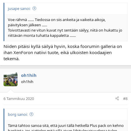
jusape sanoi:
Voe rähmä ....... Tiedossa on siis ankeita ja vaikeita aikoja,
päivityksen jälkeen ......
Toivottavasti ne vitun kuvat nyt sentään säilyy, niitä on hukattu jo
riittävän monta tuhatta kappaletta .......
Niiden pitäisi kyllä säilyä hyvin, koska foorumin galleria on
ihan XenForon natiivi tuote, eikä ulkoisten koodaajien
tekemä.
oh1hih
oh1hih
6 Tammikuu 2020
#8
borg sanoi:
Tämä tahtoo sanoa sitä, että juuri tällä hetkellä Plus pack on kehno
hankinta, jos ajattelee mitä sillä aivan lähitulevaisuudessa tulee