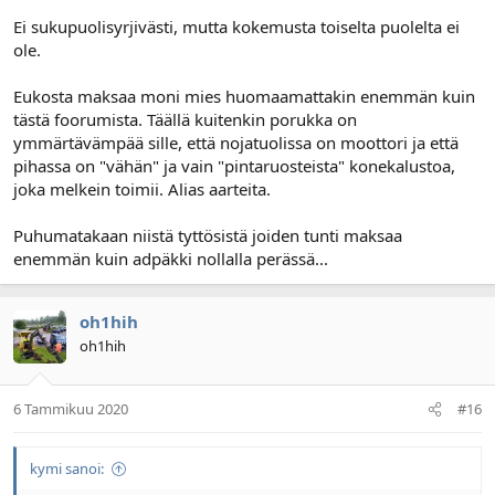
Ei sukupuolisyrjivästi, mutta kokemusta toiselta puolelta ei
ole.
Eukosta maksaa moni mies huomaamattakin enemmän kuin
tästä foorumista. Täällä kuitenkin porukka on
ymmärtävämpää sille, että nojatuolissa on moottori ja että
pihassa on "vähän" ja vain "pintaruosteista" konekalustoa,
joka melkein toimii. Alias aarteita.
Puhumatakaan niistä tyttösistä joiden tunti maksaa
enemmän kuin adpäkki nollalla perässä...
oh1hih
oh1hih
6 Tammikuu 2020
#16
kymi sanoi: