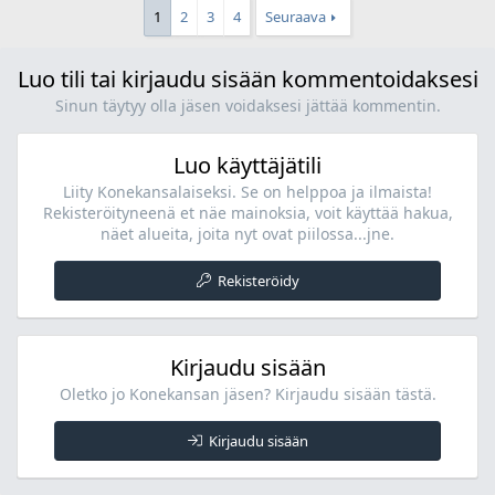
1
2
3
4
Seuraava
Luo tili tai kirjaudu sisään kommentoidaksesi
Sinun täytyy olla jäsen voidaksesi jättää kommentin.
Luo käyttäjätili
Liity Konekansalaiseksi. Se on helppoa ja ilmaista!
Rekisteröityneenä et näe mainoksia, voit käyttää hakua,
näet alueita, joita nyt ovat piilossa...jne.
Rekisteröidy
Kirjaudu sisään
Oletko jo Konekansan jäsen? Kirjaudu sisään tästä.
Kirjaudu sisään