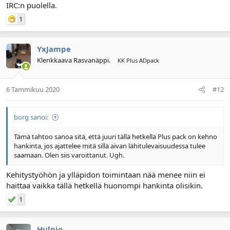
IRC:n puolella.
1
YxJampe
Klenkkaava Rasvanäppi.
KK Plus ADpack
6 Tammikuu 2020
#12
borg sanoi:
Tämä tahtoo sanoa sitä, että juuri tällä hetkellä Plus pack on kehno
hankinta, jos ajattelee mitä sillä aivan lähitulevaisuudessa tulee
saamaan. Olen siis varoittanut. Ugh.
Kehitystyöhön ja ylläpidon toimintaan nää menee niin ei
haittaa vaikka tällä hetkellä huonompi hankinta olisikin.
1
Hulpio