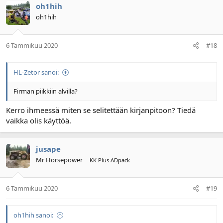
oh1hih
oh1hih
6 Tammikuu 2020
#18
HL-Zetor sanoi:
Firman piikkiin alvilla?
Kerro ihmeessä miten se selitettään kirjanpitoon? Tiedä
vaikka olis käyttöä.
jusape
Mr Horsepower
KK Plus ADpack
6 Tammikuu 2020
#19
oh1hih sanoi: