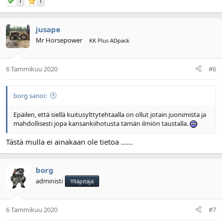
1
1
jusape
Mr Horsepower
KK Plus ADpack
6 Tammikuu 2020
#6
borg sanoi:
Epäilen, että siellä kuitusylttytehtaalla on ollut jotain juonimista ja
mahdollisesti jopa kansankiihotusta tämän ilmiön taustalla.
Tästä mulla ei ainakaan ole tietoa ......
borg
administi
Ylläpitäjä
6 Tammikuu 2020
#7