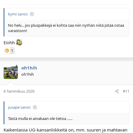
kymi sanoi:
No helv... jos pluspäkkejä ei kohta saa niin nythän niitä pitää ostaa
varastoon!
Eiiihh
1
oh1hih
oh1hih
6 Tammikuu 2020
#11
jusape sanoi:
Tästä mulla ei ainakaan ole tietoa ......
Kaikenlaisia UG-kansanliikkeitä on, mm. suuren ja mahtavan