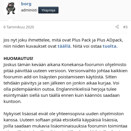
borg
administi
Ylläpitäjä
6 Tammikuu 2020
#3
Jos nyt joku ihmettelee, mitä ovat Plus Pack ja Plus ADpack,
niin niiden kuvaukset ovat
täällä
. Niitä voi ostaa
tuolta
.
HUOMAUTUS!
Joskus tämän kevään aikana Konekansa-foorumin ohjelmisto
pitää päivittää uuteen versioon. Versionvaihto johtaa kaikkien
foorumin add-on lisäysten poistamiseen käytöstä. Sitten
tehdään päivitys ja sen jälkeen on jonkin aikaa kurjaa. Voi
olla pidempäänkin outoa. Englanninkielisiä herjoja tulee
esiintymään siellä sun täällä ennen kuin käännös saadaan
kuntoon.
Nykyiset lisäosat eivät ole yhteensopivia uuden ohjelmiston
kanssa. Uuteen softaan pitää etsiskellä käypäisiä lisäosia,
joilla saadaan mukavia lisäominaisuuksia foorumin toimintaa