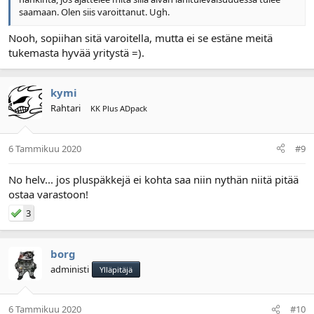
saamaan. Olen siis varoittanut. Ugh.
Nooh, sopiihan sitä varoitella, mutta ei se estäne meitä
tukemasta hyvää yritystä =).
kymi
Rahtari
KK Plus ADpack
6 Tammikuu 2020
#9
No helv... jos pluspäkkejä ei kohta saa niin nythän niitä pitää
ostaa varastoon!
3
borg
administi
Ylläpitäjä
6 Tammikuu 2020
#10