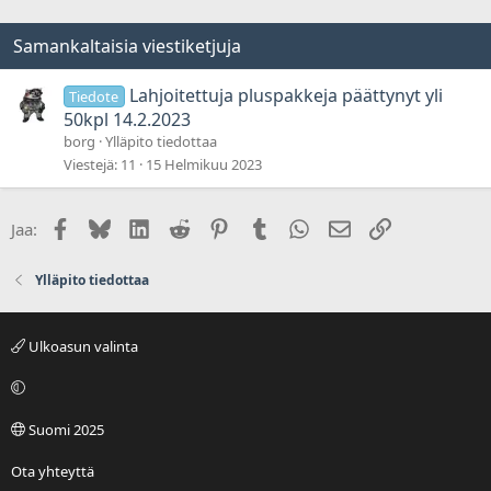
Samankaltaisia viestiketjuja
Lahjoitettuja pluspakkeja päättynyt yli
Tiedote
50kpl 14.2.2023
borg
Ylläpito tiedottaa
Viestejä
11
15 Helmikuu 2023
Facebook
Bluesky
LinkedIn
Reddit
Pinterest
Tumblr
WhatsApp
Sähköposti
Linkki
Jaa:
Ylläpito tiedottaa
Ulkoasun valinta
Suomi 2025
Ota yhteyttä