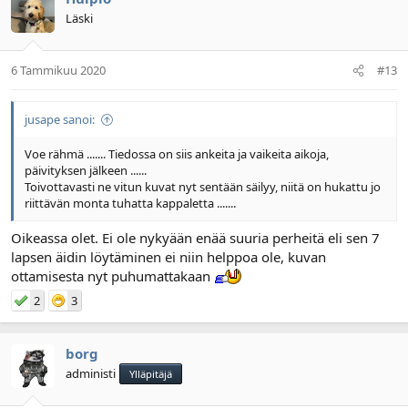
Läski
6 Tammikuu 2020
#13
jusape sanoi:
Voe rähmä ....... Tiedossa on siis ankeita ja vaikeita aikoja,
päivityksen jälkeen ......
Toivottavasti ne vitun kuvat nyt sentään säilyy, niitä on hukattu jo
riittävän monta tuhatta kappaletta .......
Oikeassa olet. Ei ole nykyään enää suuria perheitä eli sen 7
lapsen äidin löytäminen ei niin helppoa ole, kuvan
ottamisesta nyt puhumattakaan
2
3
borg
administi
Ylläpitäjä