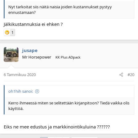
Nyt tarkoitat siis näitä naisia joiden kustannukset pystyy
ennustamaan?
Jälkikustannuksia ei ehken ?
1
jusape
Mr Horsepower
KK Plus ADpack
6 Tammikuu 2020
#20
oh1hih sanoi:
Kerro ihmeessä miten se selitettään kirjanpitoon? Tiedä vaikka olis
käyttöä.
Eiks ne mee edustus ja markkinointikuluina ??????