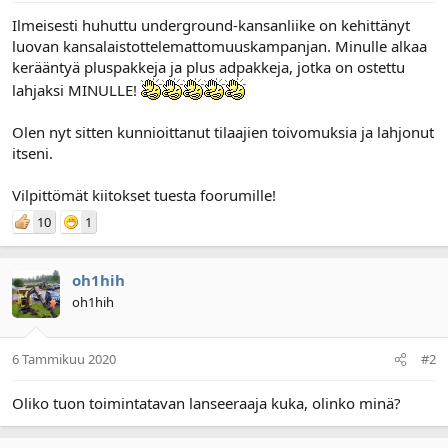
n
ä
a
m
Ilmeisesti huhuttu underground-kansanliike on kehittänyt
l
ä
luovan kansalaistottelemattomuuskampanjan. Minulle alkaa
o
ä
kerääntyä pluspakkeja ja plus adpakkeja, jotka on ostettu
i
r
lahjaksi MINULLE!
t
ä
t
Olen nyt sitten kunnioittanut tilaajien toivomuksia ja lahjonut
a
j
itseni.
a
Vilpittömät kiitokset tuesta foorumille!
10
1
oh1hih
oh1hih
6 Tammikuu 2020
#2
Oliko tuon toimintatavan lanseeraaja kuka, olinko minä?