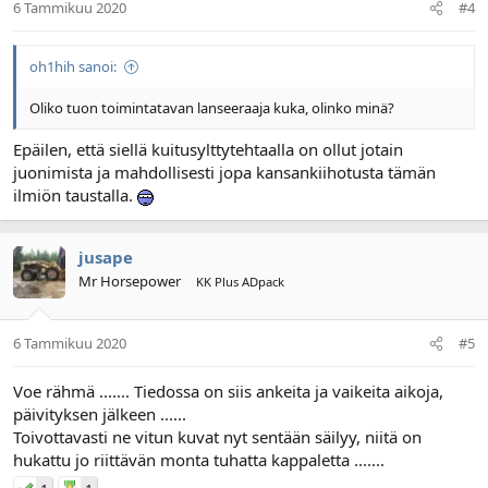
6 Tammikuu 2020
#4
oh1hih sanoi:
Oliko tuon toimintatavan lanseeraaja kuka, olinko minä?
Epäilen, että siellä kuitusylttytehtaalla on ollut jotain
juonimista ja mahdollisesti jopa kansankiihotusta tämän
ilmiön taustalla.
jusape
Mr Horsepower
KK Plus ADpack
6 Tammikuu 2020
#5
Voe rähmä ....... Tiedossa on siis ankeita ja vaikeita aikoja,
päivityksen jälkeen ......
Toivottavasti ne vitun kuvat nyt sentään säilyy, niitä on
hukattu jo riittävän monta tuhatta kappaletta .......