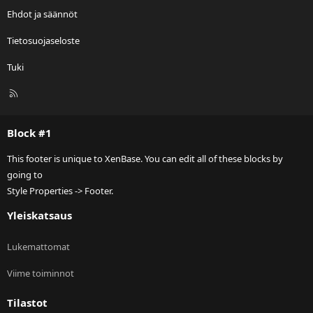
Ehdot ja säännöt
Tietosuojaseloste
Tuki
R
S
S
Block #1
This footer is unique to XenBase. You can edit all of these blocks by
going to
Style Properties -> Footer.
Yleiskatsaus
Lukemattomat
Viime toiminnot
Tilastot