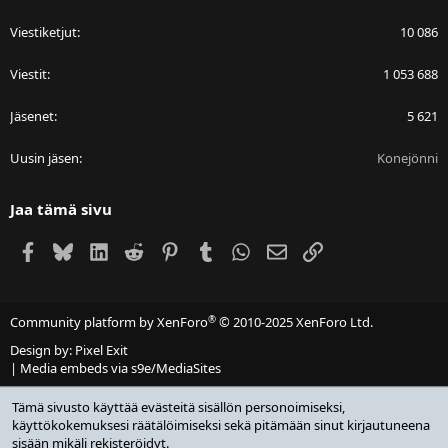
Viestiketjut
10 086
Viestit
1 053 688
Jäsenet
5 621
Uusin jäsen
Konejönni
Jaa tämä sivu
Facebook
Bluesky
LinkedIn
Reddit
Pinterest
Tumblr
WhatsApp
Sähköposti
Linkki
®
Community platform by XenForo
© 2010-2025 XenForo Ltd.
Design by:
Pixel Exit
|
Media embeds via s9e/MediaSites
Tämä sivusto käyttää evästeitä sisällön personoimiseksi,
käyttökokemuksesi räätälöimiseksi sekä pitämään sinut kirjautuneena
sisään mikäli rekisteröidyt.