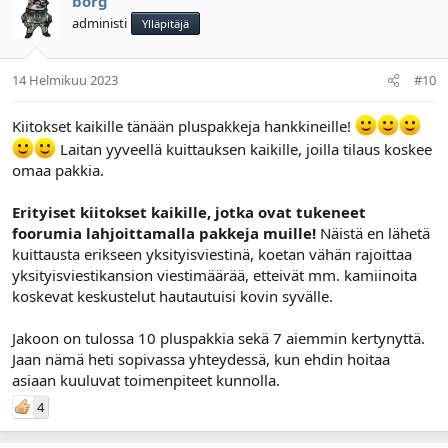
borg
administi
Ylläpitäjä
14 Helmikuu 2023
#10
Kiitokset kaikille tänään pluspakkeja hankkineille!
Laitan yyveellä kuittauksen kaikille, joilla tilaus koskee
omaa pakkia.
Erityiset kiitokset kaikille, jotka ovat tukeneet
foorumia lahjoittamalla pakkeja muille!
Näistä en lähetä
kuittausta erikseen yksityisviestinä, koetan vähän rajoittaa
yksityisviestikansion viestimäärää, etteivät mm. kamiinoita
koskevat keskustelut hautautuisi kovin syvälle.
Jakoon on tulossa 10 pluspakkia sekä 7 aiemmin kertynyttä.
Jaan nämä heti sopivassa yhteydessä, kun ehdin hoitaa
asiaan kuuluvat toimenpiteet kunnolla.
4