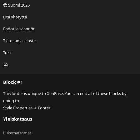
Suomi 2025
Ota yhteyttä
Ehdot ja säännöt
Tietosuojaseloste
Tuki
R
S
S
Block #1
This footer is unique to XenBase. You can edit all of these blocks by
going to
Style Properties -> Footer.
Yleiskatsaus
Lukemattomat