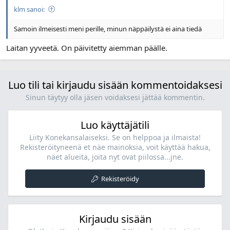
klm sanoi:
Samoin ilmeisesti meni perille, minun näppäilystä ei aina tiedä
Laitan yyveetä. On päivitetty aiemman päälle.
Luo tili tai kirjaudu sisään kommentoidaksesi
Sinun täytyy olla jäsen voidaksesi jättää kommentin.
Luo käyttäjätili
Liity Konekansalaiseksi. Se on helppoa ja ilmaista!
Rekisteröityneenä et näe mainoksia, voit käyttää hakua,
näet alueita, joita nyt ovat piilossa...jne.
Rekisteröidy
Kirjaudu sisään