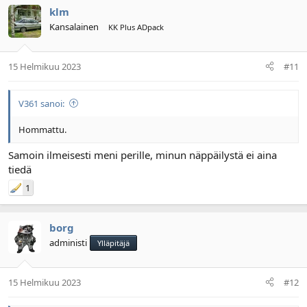
klm
Kansalainen
KK Plus ADpack
15 Helmikuu 2023
#11
V361 sanoi:
Hommattu.
Samoin ilmeisesti meni perille, minun näppäilystä ei aina
tiedä
1
borg
administi
Ylläpitäjä
15 Helmikuu 2023
#12