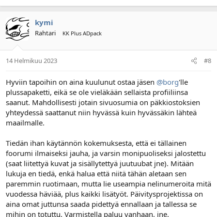
kymi
Rahtari
KK Plus ADpack
14 Helmikuu 2023
#8
Hyviin tapoihin on aina kuulunut ostaa jäsen
@borg
'lle
plussapaketti, eikä se ole vieläkään sellaista profiiliinsa
saanut. Mahdollisesti jotain sivuosumia on päkkiostoksien
yhteydessä saattanut niin hyvässä kuin hyvässäkin lähteä
maailmalle.
Tiedän ihan käytännön kokemuksesta, että ei tällainen
foorumi ilmaiseksi jauha, ja varsin monipuoliseksi jalostettu
(saat liitettyä kuvat ja sisällytettyä juutuubat jne). Mitään
lukuja en tiedä, enkä halua että niitä tähän aletaan sen
paremmin ruotimaan, mutta lie useampia nelinumeroita mitä
vuodessa häviää, plus kaikki lisätyöt. Päivitysprojektissa on
aina omat juttunsa saada pidettyä ennallaan ja tallessa se
mihin on totuttu. Varmistella paluu vanhaan, jne.