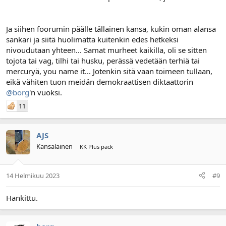
Ja siihen foorumin päälle tällainen kansa, kukin oman alansa
sankari ja siitä huolimatta kuitenkin edes hetkeksi
nivoudutaan yhteen... Samat murheet kaikilla, oli se sitten
tojota tai vag, tilhi tai husku, perässä vedetään terhiä tai
mercuryä, you name it... Jotenkin sitä vaan toimeen tullaan,
eikä vähiten tuon meidän demokraattisen diktaattorin
@borg
'n vuoksi.
11
AJS
Kansalainen
KK Plus pack
14 Helmikuu 2023
#9
Hankittu.