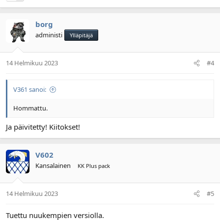
borg
administi
Ylläpitäjä
14 Helmikuu 2023
#4
V361 sanoi:
Hommattu.
Ja päivitetty! Kiitokset!
V602
Kansalainen
KK Plus pack
14 Helmikuu 2023
#5
Tuettu nuukempien versiolla.