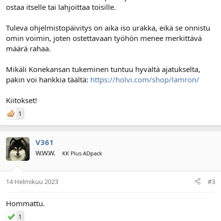
ostaa itselle tai lahjoittaa toisille.
Tuleva ohjelmistopäivitys on aika iso urakka, eikä se onnistu
omin voimin, joten ostettavaan työhön menee merkittävä
määrä rahaa.
Mikäli Konekansan tukeminen tuntuu hyvältä ajatukselta,
pakin voi hankkia täältä:
https://holvi.com/shop/lamron/
Kiitokset!
1
V361
W.W.W.
KK Plus ADpack
14 Helmikuu 2023
#3
Hommattu.
1