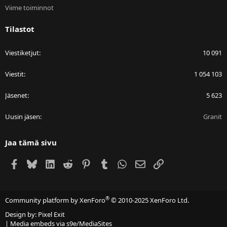
Viime toiminnot
Tilastot
Viestiketjut
10 091
Viestit
1 054 103
Jäsenet
5 623
Uusin jäsen
Granit
Jaa tämä sivu
Facebook
Bluesky
LinkedIn
Reddit
Pinterest
Tumblr
WhatsApp
Sähköposti
Linkki
®
Community platform by XenForo
© 2010-2025 XenForo Ltd.
Design by:
Pixel Exit
|
Media embeds via s9e/MediaSites