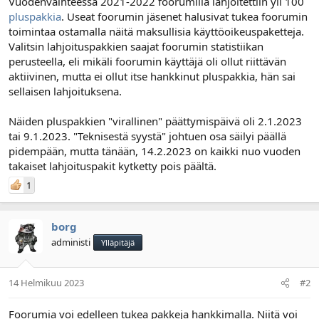
Vuodenvaihteessa 2021-2022 foorumilla lahjoitettiin yli 100
n
ä
pluspakkia
. Useat foorumin jäsenet halusivat tukea foorumin
a
m
l
ä
toimintaa ostamalla näitä maksullisia käyttöoikeuspaketteja.
o
ä
Valitsin lahjoituspakkien saajat foorumin statistiikan
i
r
perusteella, eli mikäli foorumin käyttäjä oli ollut riittävän
t
ä
aktiivinen, mutta ei ollut itse hankkinut pluspakkia, hän sai
t
sellaisen lahjoituksena.
a
j
a
Näiden pluspakkien "virallinen" päättymispäivä oli 2.1.2023
tai 9.1.2023. "Teknisestä syystä" johtuen osa säilyi päällä
pidempään, mutta tänään, 14.2.2023 on kaikki nuo vuoden
takaiset lahjoituspakit kytketty pois päältä.
1
borg
administi
Ylläpitäjä
14 Helmikuu 2023
#2
Foorumia voi edelleen tukea pakkeja hankkimalla. Niitä voi