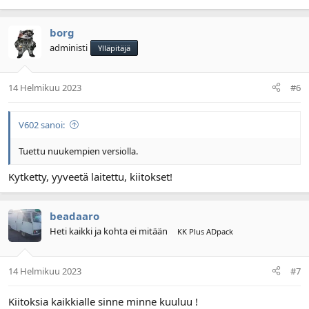
borg
administi
Ylläpitäjä
14 Helmikuu 2023
#6
V602 sanoi:
Tuettu nuukempien versiolla.
Kytketty, yyveetä laitettu, kiitokset!
beadaaro
Heti kaikki ja kohta ei mitään
KK Plus ADpack
14 Helmikuu 2023
#7
Kiitoksia kaikkialle sinne minne kuuluu !