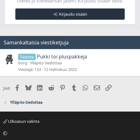
Oletko jo Konekansan jäsen? Kirjaudu sisään tästä.
Kirjaudu sisään
Samankaltaisia viestiketjuja
Pukki toi pluspakkeja
Tiedote
borg
Ylläpito tiedottaa
Viestejä
133
12 Helmikuu 2022
Facebook
Bluesky
LinkedIn
Reddit
Pinterest
Tumblr
WhatsApp
Sähköposti
Linkki
Jaa:
Ylläpito tiedottaa
Ulkoasun valinta