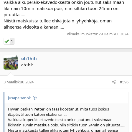
Vaikka alkuperäis-ekavedoksesta onkin joutunut saksimaan
likimain 10min matskua pois, niin siltikin tuon 24min on
pituutta.....
Niistä matskuista tullee ehkä jotain lyhyehköjä, oman
aiheensa videoita aikanaan.....
Viimeksi muokattu:
29 Helmikuu 2024
1
oh1hih
oh1hih
3 Maaliskuu 2024
#596
jusape sanoi:
Hyvän pätkän Petteri on taas koostanut, mitä tuos joskus
iltapäiväl tuon katoin ekakerran....
Vaikka alkuperäis-ekavedoksesta onkin joutunut saksimaan
likimain 10min matskua pois, niin siltikin tuon 24min on pituutta.....
Niistä matskuista tullee ehkä jotain lyhyehköjä, oman aiheensa