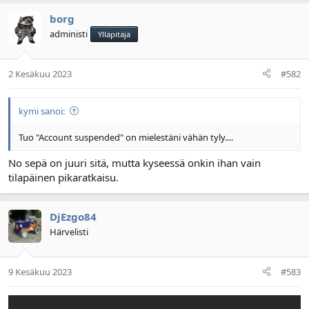
borg
administi
Ylläpitäjä
2 Kesäkuu 2023
#582
kymi sanoi:
Tuo "Account suspended" on mielestäni vähän tyly....
No sepä on juuri sitä, mutta kyseessä onkin ihan vain
tilapäinen pikaratkaisu.
DjEzgo84
Härvelisti
9 Kesäkuu 2023
#583