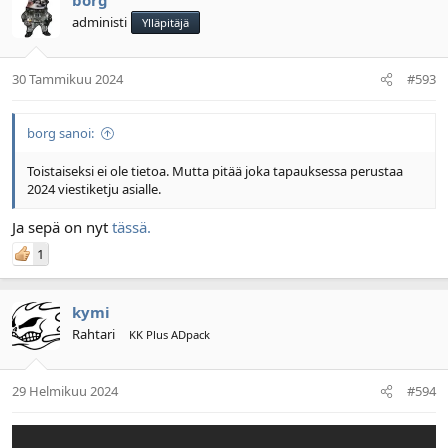
administi
Ylläpitäjä
30 Tammikuu 2024
#593
borg sanoi:
Toistaiseksi ei ole tietoa. Mutta pitää joka tapauksessa perustaa
2024 viestiketju asialle.
Ja sepä on nyt
tässä.
1
kymi
Rahtari
KK Plus ADpack
29 Helmikuu 2024
#594