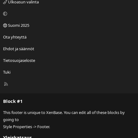
Ulkoasun valinta
Suomi 2025
Ota yhteyttä
Ehdot ja säännöt
Tietosuojaseloste
Tuki
R
S
S
Block #1
This footer is unique to XenBase. You can edit all of these blocks by
going to
Style Properties -> Footer.
Yleiskatsaus