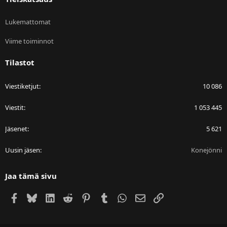
Lukemattomat
Viime toiminnot
Tilastot
Viestiketjut
10 086
Viestit
1 053 445
Jäsenet
5 621
Uusin jäsen
Konejönni
Jaa tämä sivu
Facebook
Bluesky
LinkedIn
Reddit
Pinterest
Tumblr
WhatsApp
Sähköposti
Linkki