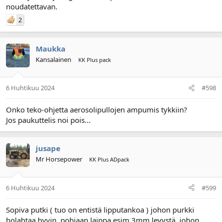
noudatettavan.
2
Maukka
Kansalainen
KK Plus pack
6 Huhtikuu 2024
#598
Onko teko-ohjetta aerosolipullojen ampumis tykkiin?
Jos paukuttelis noi pois...
jusape
Mr Horsepower
KK Plus ADpack
6 Huhtikuu 2024
#599
Sopiva putki ( tuo on entistä lipputankoa ) johon purkki
holahtaa hyvin, pohjaan laippa esim 3mm levystä, johon