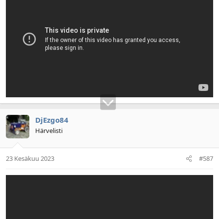
DjEzgo84
Härvelisti
23 Kesäkuu 2023
#587