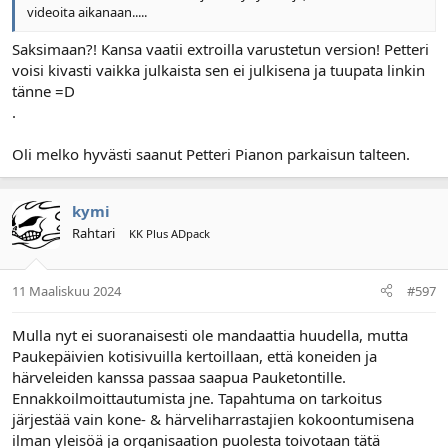
videoita aikanaan.....
Saksimaan?! Kansa vaatii extroilla varustetun version! Petteri
voisi kivasti vaikka julkaista sen ei julkisena ja tuupata linkin
tänne =D
.
Oli melko hyvästi saanut Petteri Pianon parkaisun talteen.
kymi
Rahtari
KK Plus ADpack
11 Maaliskuu 2024
#597
Mulla nyt ei suoranaisesti ole mandaattia huudella, mutta
Paukepäivien kotisivuilla kertoillaan, että koneiden ja
härveleiden kanssa passaa saapua Pauketontille.
Ennakkoilmoittautumista jne. Tapahtuma on tarkoitus
järjestää vain kone- & härveliharrastajien kokoontumisena
ilman yleisöä ja organisaation puolesta toivotaan tätä