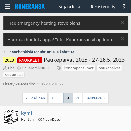
Kirjaudu sisään
Rekisteröidy
Free emergency heating stove plans
Huomaa huutokauppa! Tulot Konekansan ylläpitoon.
Konehenkisiä tapahtumia ja kohteita
Paukepäivät 2023 - 27-28.5. 2023
2023
PAUKKEET!
V
A
T
Tico
12 Tammikuu 2023
konetapahtumat
paukepäivät
i
l
u
sastamala
e
o
n
s
i
n
Lisätty kalenteriin: 27.05.23, 28.05.23
t
t
i
i
u
s
Edellinen
1
...
30
31
Seuraava
k
s
t
e
p
e
t
ä
e
kymi
j
i
t
Rahtari
u
v
KK Plus ADpack
n
ä
a
m