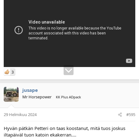
3
jusape
Mr Horsepower
KK Plus ADpack
29 Helmikuu 2024
#595
Hyvän pätkän Petteri on taas koostanut, mitä tuos joskus
iltapäiväl tuon katoin ekakerran....