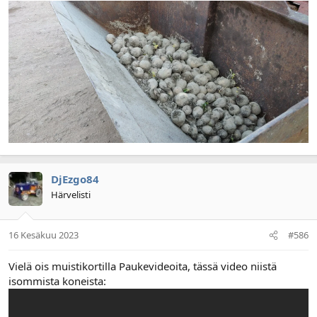
DjEzgo84
Härvelisti
16 Kesäkuu 2023
#586
Vielä ois muistikortilla Paukevideoita, tässä video niistä
isommista koneista: