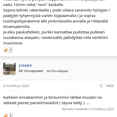
vaiks 10mm reikä "noin" keskelle.
Sopiva tellinki rakenteelle ( putki oltava saranoitu hylsyjen /
päätyjen tyhjennystä varten kippaamalla ) ja sopiva
nuotiopohjarakenne alle jonkinlaisella arinalla ja riittävällä
ilmansaannilla.
Ja eiku paukutteleen, purkki kannattaa pudottaa putkeen
suulakeosa alaspäin, nestesisältö jäähdyttää niitä venttiilin
muoviosia.
1
jusape
Mr Horsepower
KK Plus ADpack
6 Huhtikuu 2024
#600
Kaikkein kimakammin ja terävimmin lähtee muuten ne
sellaset pienet paineilmasäiliöt ( täysiä tietty ) ....
Viimeksi muokattu:
6 Huhtikuu 2024
1