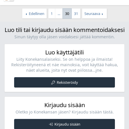
Edellinen
1
...
30
31
Seuraava
Luo tili tai kirjaudu sisään kommentoidaksesi
Sinun täytyy olla jäsen voidaksesi jättää kommentin.
Luo käyttäjätili
Liity Konekansalaiseksi. Se on helppoa ja ilmaista!
Rekisteröityneenä et näe mainoksia, voit käyttää hakua,
näet alueita, joita nyt ovat piilossa...jne.
Rekisteröidy
Kirjaudu sisään
Oletko jo Konekansan jäsen? Kirjaudu sisään tästä.
Kirjaudu sisään