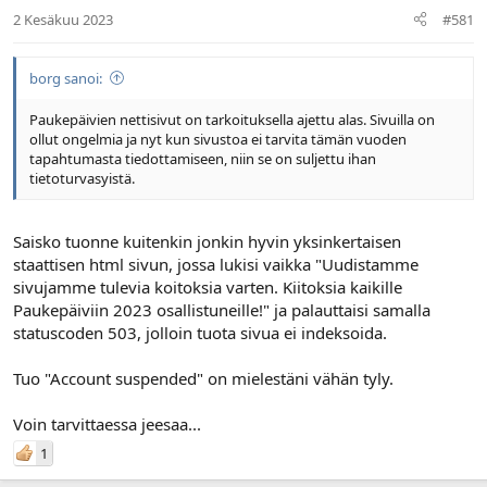
l
ä
2 Kesäkuu 2023
#581
o
ä
i
r
t
ä
borg sanoi:
t
a
Paukepäivien nettisivut on tarkoituksella ajettu alas. Sivuilla on
j
ollut ongelmia ja nyt kun sivustoa ei tarvita tämän vuoden
a
tapahtumasta tiedottamiseen, niin se on suljettu ihan
tietoturvasyistä.
Saisko tuonne kuitenkin jonkin hyvin yksinkertaisen
staattisen html sivun, jossa lukisi vaikka "Uudistamme
sivujamme tulevia koitoksia varten. Kiitoksia kaikille
Paukepäiviin 2023 osallistuneille!" ja palauttaisi samalla
statuscoden 503, jolloin tuota sivua ei indeksoida.
Tuo "Account suspended" on mielestäni vähän tyly.
Voin tarvittaessa jeesaa...
1