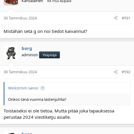
Kansalainen
KK Plus ADpack
30 Tammikuu 2024
#591
Mistähän setä g on noi tiedot kaivannut?
borg
administi
Ylläpitäjä
30 Tammikuu 2024
#592
Wickström sanoi:
Onkos tänä vuonna lastenjuhlia?
Toistaiseksi ei ole tietoa. Mutta pitää joka tapauksessa
perustaa 2024 viestiketju asialle.
borg