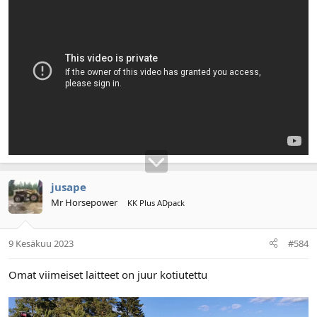
jusape
Mr Horsepower
KK Plus ADpack
9 Kesäkuu 2023
#584
Omat viimeiset laitteet on juur kotiutettu