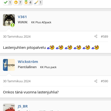
1
7
4
1
V361
W.W.W.
KK Plus ADpack
30 Tammikuu 2024
#589
Lastenjuhlien pitopalvelu
Wickström
Pientilallinen
KK Plus pack
30 Tammikuu 2024
#590
Onkos tänä vuonna lastenjuhlia?
J5_BR