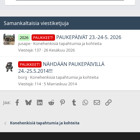
Samankaltaisia viestiketjuja
PAUKEPÄIVÄT 23.-24-5. 2026
2026
PAUKKEET!
jusape
Konehenkisiä tapahtumia ja kohteita
Viestejä
137
26 Kesäkuu 2026
NÄHDÄÄN PAUKEPÄIVILLÄ
PAUKKEET!
24.-25.5.2014!!!
borg
Konehenkisiä tapahtumia ja kohteita
Viestejä
114
5 Marraskuu 2014
Facebook
Bluesky
LinkedIn
Reddit
Pinterest
Tumblr
WhatsApp
Sähköposti
Linkki
Jaa:
Konehenkisiä tapahtumia ja kohteita