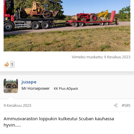
Viimeksi muokattu:
9 Kesäkuu 2023
1
jusape
Mr Horsepower
KK Plus ADpack
9 Kesäkuu 2023
#585
Ammusvaraston loppukin kulkeutui Scuban kauhassa
hyvin.....