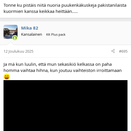
Tonne ku pistäis niitä nuoria puukenkäkuskeja pakistanilaista
kuormien kanssa keikkaa heittään.....
Mika 82
Kansalainen
KK Plus pack
12 Joulukuu 2025
#695
Ja mä kun luulin, että mun sekasikiö kelkassa on paha
homma vaihtaa hihna, kun joutuu vaihteiston irroittamaan