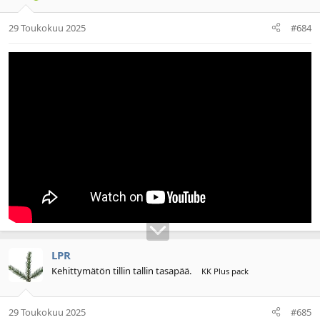
29 Toukokuu 2025
#684
LPR
Kehittymätön tillin tallin tasapää.
KK Plus pack
29 Toukokuu 2025
#685