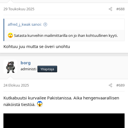
29 Toukokuu 2025
#688
alfred_j_kwak sanoi:
Satasta kurveihin mailimittarilla on jo ihan kohtuullinen kyyti.
Kohtuu juu mutta se överi unohtu
borg
administi
Ylläpitäjä
24 Elokuu 2025
#689
Kutkabuutsi kurvailee Pakistanissa. Aika hengenvaarallisen
näköistä tiestöä.