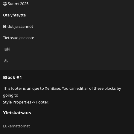
Suomi 2025
Ota yhteyttä
Ehdot ja säännöt
Tietosuojaseloste
Tuki
R
S
S
Block #1
This footer is unique to XenBase. You can edit all of these blocks by
going to
Style Properties -> Footer.
Yleiskatsaus
Lukemattomat