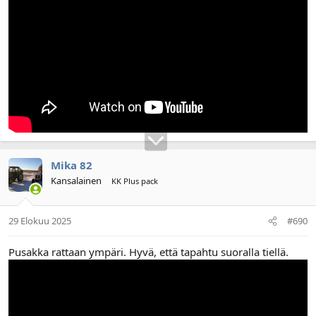
Mika 82
Kansalainen
KK Plus pack
29 Elokuu 2025
#690
Pusakka rattaan ympäri. Hyvä, että tapahtu suoralla tiellä.