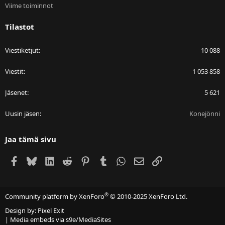
Viime toiminnot
Tilastot
Viestiketjut
10 088
Viestit
1 053 858
Jäsenet
5 621
Uusin jäsen
Konejönni
Jaa tämä sivu
Facebook
Bluesky
LinkedIn
Reddit
Pinterest
Tumblr
WhatsApp
Sähköposti
Linkki
®
Community platform by XenForo
© 2010-2025 XenForo Ltd.
Design by:
Pixel Exit
|
Media embeds via s9e/MediaSites