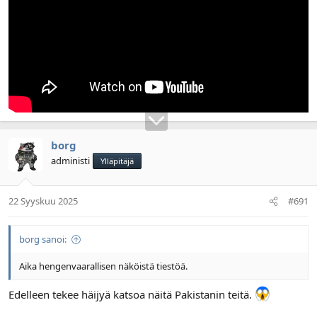
borg
administi
Ylläpitäjä
22 Syyskuu 2025
#691
borg sanoi:
Aika hengenvaarallisen näköistä tiestöä.
Edelleen tekee häijyä katsoa näitä Pakistanin teitä.