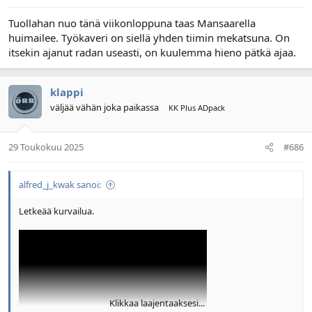
Tuollahan nuo tänä viikonloppuna taas Mansaarella
huimailee. Työkaveri on siellä yhden tiimin mekatsuna. On
itsekin ajanut radan useasti, on kuulemma hieno pätkä ajaa.
klappi
väljää vähän joka paikassa
KK Plus ADpack
29 Toukokuu 2025
#686
alfred_j_kwak sanoi:
Letkeää kurvailua.
Klikkaa laajentaaksesi...