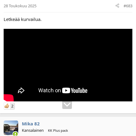
28 Toukokuu 2025
#683
Letkeää kurvailua.
2
Mika 82
Kansalainen
KK Plus pack