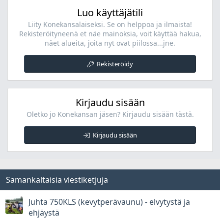
Luo käyttäjätili
Liity Konekansalaiseksi. Se on helppoa ja ilmaista!
Rekisteröityneenä et näe mainoksia, voit käyttää hakua,
näet alueita, joita nyt ovat piilossa...jne.
Rekisteröidy
Kirjaudu sisään
Oletko jo Konekansan jäsen? Kirjaudu sisään tästä.
Kirjaudu sisään
Samankaltaisia viestiketjuja
Juhta 750KLS (kevytperävaunu) - elvytystä ja
ehjäystä