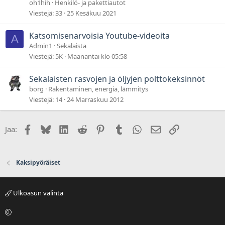
oh1hih
Henkilö- ja pakettiautot
Viestejä
33
25 Kesäkuu 2021
Katsomisenarvoisia Youtube-videoita
A
Admin1
Sekalaista
Viestejä
5K
Maanantai klo 05:58
Sekalaisten rasvojen ja öljyjen polttokeksinnöt
borg
Rakentaminen, energia, lämmitys
Viestejä
14
24 Marraskuu 2012
Facebook
Bluesky
LinkedIn
Reddit
Pinterest
Tumblr
WhatsApp
Sähköposti
Linkki
Jaa:
Kaksipyöräiset
Ulkoasun valinta