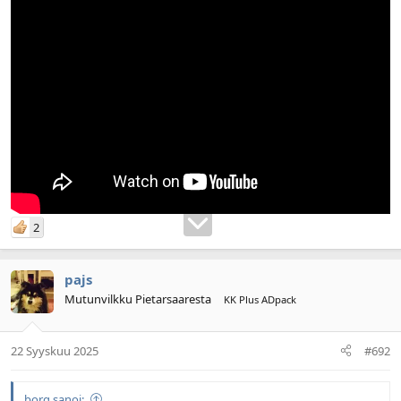
2
pajs
Mutunvilkku Pietarsaaresta
KK Plus ADpack
22 Syyskuu 2025
#692
borg sanoi: