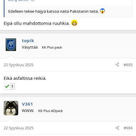
Edelleen tekee häijyä katsoa näitä Pakistanin teitä.
Eipä ollu mahdottomia ruuhkia.
topik
Väsyttää
KK Plus pack
22 Syyskuu 2025
#693
Eikä asfaltissa reikiä.
1
V361
W.W.W.
KK Plus ADpack
22 Syyskuu 2025
#694