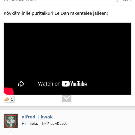
Köykämiinileipuritaikuri Le Dan rakentelee jälleen:
5
alfred_j_kwak
Hiilinielu.
KK Plus ADpack