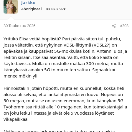
Jarkko
Aboriginaali
KK Plus pack
30 Toukokuu 2026
#303
Yrittikö Elisa vetää höplästä? Pari päivää sitten tuli puhelu,
jossa väitettiin, että nykyinen VDSL-liittymä (VDSL2?) on
epävakaa ja kauppasivat 5G-mokkulaa kotiin. Antenni ulos ja
reititin sisään. Itse saa asentaa. Väitti, että koko kaista on
käytettävissä. Mulla on mastolle matkaa 300 metriä, mutta
kännykässä ainakin 5G toimii miten sattuu. Signaali kai
menee mökin yli.
Hinnoistakin jotain höpötti, mutta en kuunnellut, koska heti
alussa oli selvää, että lankaliittymästä en luovu. Nopeus on
50 megaa, mutta se on usein enemmän, kuin kännykän 5G.
Työhommissa riittää alle 10 megainen, kun toimeksiantajalla
on joku letku lintassa ja eivät ole 5 vuodessa löytäneet
vikapaikkaa.
Nettisivun tarjouslaskurin mukaan kuitua ei saa, vaikka