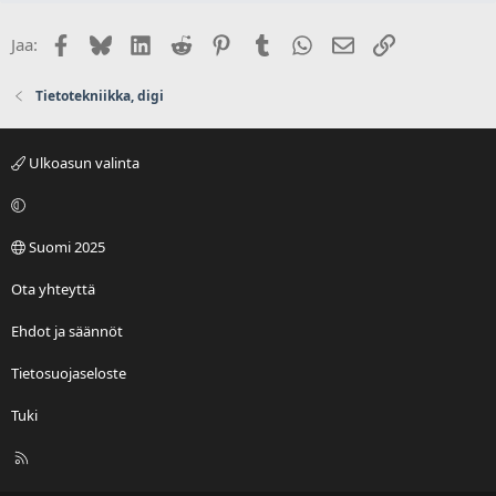
Facebook
Bluesky
LinkedIn
Reddit
Pinterest
Tumblr
WhatsApp
Sähköposti
Linkki
Jaa:
Tietotekniikka, digi
Ulkoasun valinta
Suomi 2025
Ota yhteyttä
Ehdot ja säännöt
Tietosuojaseloste
Tuki
R
S