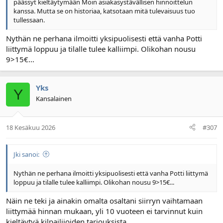
päässyt kieltäytymään Moin asiakasystävällisen hinnoittelun
kanssa. Mutta se on historiaa, katsotaan mitä tulevaisuus tuo
tullessaan.
Nythän ne perhana ilmoitti yksipuolisesti että vanha Potti
liittymä loppuu ja tilalle tulee kalliimpi. Olikohan nousu
9>15€...
Yks
Y
Kansalainen
18 Kesäkuu 2026
#307
Jki sanoi:
Nythän ne perhana ilmoitti yksipuolisesti että vanha Potti liittymä
loppuu ja tilalle tulee kalliimpi. Olikohan nousu 9>15€...
Näin ne teki ja ainakin omalta osaltani siirryn vaihtamaan
liittymää hinnan mukaan, yli 10 vuoteen ei tarvinnut kuin
kieltäytyä kilpailijoiden tarjouksista.