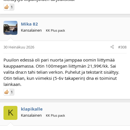
1
Mika 82
Kansalainen
KK Plus pack
30 Heinäkuu 2026
#308
Puuilon edessä oli pari nuorta jamppaa oomin liittymää
kauppaamassa. Otin 100megan liittymän 21,99€/kk. Sai
valita dna:n tahi telian verkon. Puhelut ja tekstarit sisältyy.
Otin telian, kun viimeksi (5-6v takaperin) dna ei toiminut
lainkaan.
1
klapikalle
K
Kansalainen
KK Plus pack