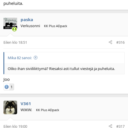
puheluita.
paska
Verkusonni
KK Plus ADpack
Eilen klo 18:51
#316
Mika 82 sanoi:
Oliko ihan siviililiittymä? Riesaksi asti tullut viestejä ja puheluita.
Joo
1
V361
W.W.W.
KK Plus ADpack
Eilen klo 19:00
#317