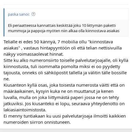
paska sanoi:
Eli periaatteessa kannattais keskittää joku 10 liittymän paketti
mummoja ja pappoja myöten niin alkaa olla kiinnostava asiakas
Telialle ei edes 50 kännyä, 7 mobiilia ollu "kiinnostava
asiakas" , vastaus hintapyyntöön oli että telian nettisivuilla
näkyy voimassaolevat hinnat.
Sitte ku alko numeronsiirto toiselle palvelutarjoajalle, oli kyllä
kiinnostusta, tuli isommalta pomolta miksi ei oo pyydetty
tajousta, onneks oli sähköpostit tallella ja välitin tälle bossille
ne.
Kiusanteon kyllä osas, joka toisesta numerosta väitti että on
määräaikainen, kysyin kuka ne on muuttanut ja kenen
luvalla, mulla on joka liittymästä paperi jossa ne on tehty
jatkuviksi. Jos kiusanteko ei lopu, seuraava yhteydenotto on
lakiasiaintoimistosta.
Ei menny tuntiakaan ku uusi palvelutarjoaja ilmoitti kaikkien
numeroiden siirron onnistuneen.