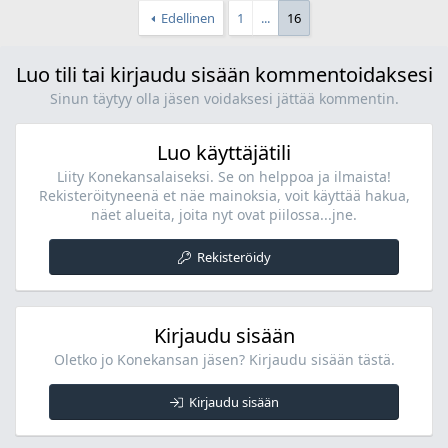
Edellinen
1
...
16
Luo tili tai kirjaudu sisään kommentoidaksesi
Sinun täytyy olla jäsen voidaksesi jättää kommentin.
Luo käyttäjätili
Liity Konekansalaiseksi. Se on helppoa ja ilmaista!
Rekisteröityneenä et näe mainoksia, voit käyttää hakua,
näet alueita, joita nyt ovat piilossa...jne.
Rekisteröidy
Kirjaudu sisään
Oletko jo Konekansan jäsen? Kirjaudu sisään tästä.
Kirjaudu sisään