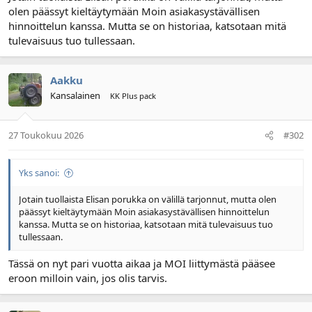
olen päässyt kieltäytymään Moin asiakasystävällisen
l
ä
o
ä
hinnoittelun kanssa. Mutta se on historiaa, katsotaan mitä
i
r
tulevaisuus tuo tullessaan.
t
ä
t
a
Aakku
j
Kansalainen
KK Plus pack
a
27 Toukokuu 2026
#302
Yks sanoi:
Jotain tuollaista Elisan porukka on välillä tarjonnut, mutta olen
päässyt kieltäytymään Moin asiakasystävällisen hinnoittelun
kanssa. Mutta se on historiaa, katsotaan mitä tulevaisuus tuo
tullessaan.
Tässä on nyt pari vuotta aikaa ja MOI liittymästä pääsee
eroon milloin vain, jos olis tarvis.