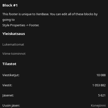
S
Block #1
This footer is unique to XenBase. You can edit all of these blocks by
going to
Style Properties -> Footer.
Yleiskatsaus
Lukemattomat
Viime toiminnot
Tilastot
Viestiketjut
10 088
Viestit
1 053 882
Jäsenet
5 621
Uusin jäsen
Konejönni