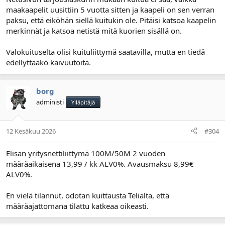
maakaapelit uusittiin 5 vuotta sitten ja kaapeli on sen verran
paksu, että eiköhän siellä kuitukin ole. Pitäisi katsoa kaapelin
merkinnät ja katsoa netistä mitä kuorien sisällä on.
Valokuituselta olisi kuituliittymä saatavilla, mutta en tiedä
edellyttääkö kaivuutöitä.
borg
administi
Ylläpitäjä
12 Kesäkuu 2026
#304
Elisan yritysnettiliittymä 100M/50M 2 vuoden
määräaikaisena 13,99 / kk ALV0%. Avausmaksu 8,99€
ALV0%.
En vielä tilannut, odotan kuittausta Telialta, että
määräajattomana tilattu katkeaa oikeasti.