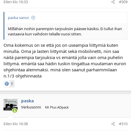
Eilen klo 16:33
#309
paska sanoi:
MIllähän noihin parempiin tarjouksiin pääsee käsiksi. Ei tullut ihan
vastaavia kun vaihdoin telialle vuosi sitten.
Oma kokemus on se että jos on useampia liittymiä kuten
minulla. Oma ja lasten liittymät sekä mobiilinetti, niin saa
näitä parempia tarjouksia vs emäntä jolla vain oma puhelin
liittymä. emäntä saa hädin tuskin tingattua muutaman euron
ohjehintaa alemmaksi. minä olen saanut parhaimmilaan
n.1/3 ohjehinnasta
1
paska
Verkusonni
KK Plus ADpack
Eilen klo 16:38
#310