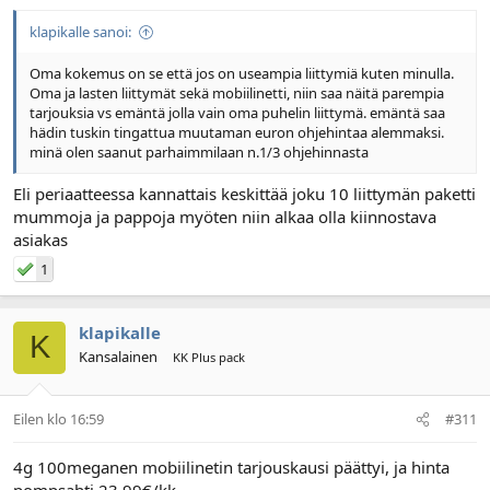
klapikalle sanoi:
Oma kokemus on se että jos on useampia liittymiä kuten minulla.
Oma ja lasten liittymät sekä mobiilinetti, niin saa näitä parempia
tarjouksia vs emäntä jolla vain oma puhelin liittymä. emäntä saa
hädin tuskin tingattua muutaman euron ohjehintaa alemmaksi.
minä olen saanut parhaimmilaan n.1/3 ohjehinnasta
Eli periaatteessa kannattais keskittää joku 10 liittymän paketti
mummoja ja pappoja myöten niin alkaa olla kiinnostava
asiakas
1
klapikalle
K
Kansalainen
KK Plus pack
Eilen klo 16:59
#311
4g 100meganen mobiilinetin tarjouskausi päättyi, ja hinta