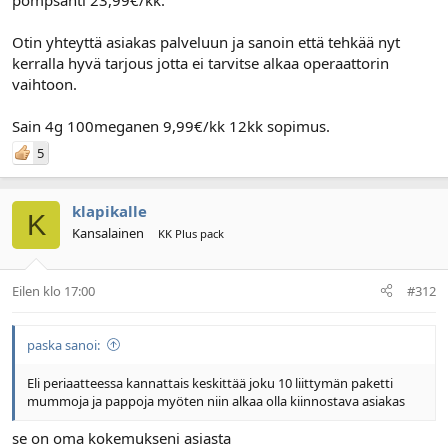
pompsahti 23,99€/kk.
Otin yhteyttä asiakas palveluun ja sanoin että tehkää nyt
kerralla hyvä tarjous jotta ei tarvitse alkaa operaattorin
vaihtoon.
Sain 4g 100meganen 9,99€/kk 12kk sopimus.
5
klapikalle
K
Kansalainen
KK Plus pack
Eilen klo 17:00
#312
paska sanoi:
Eli periaatteessa kannattais keskittää joku 10 liittymän paketti
mummoja ja pappoja myöten niin alkaa olla kiinnostava asiakas
se on oma kokemukseni asiasta