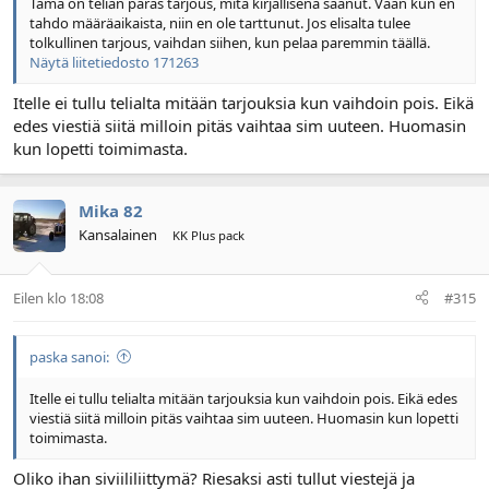
Tämä on telian paras tarjous, mitä kirjallisena saanut. Vaan kun en
tahdo määräaikaista, niin en ole tarttunut. Jos elisalta tulee
tolkullinen tarjous, vaihdan siihen, kun pelaa paremmin täällä.
Näytä liitetiedosto 171263
Itelle ei tullu telialta mitään tarjouksia kun vaihdoin pois. Eikä
edes viestiä siitä milloin pitäs vaihtaa sim uuteen. Huomasin
kun lopetti toimimasta.
Mika 82
Kansalainen
KK Plus pack
Eilen klo 18:08
#315
paska sanoi:
Itelle ei tullu telialta mitään tarjouksia kun vaihdoin pois. Eikä edes
viestiä siitä milloin pitäs vaihtaa sim uuteen. Huomasin kun lopetti
toimimasta.
Oliko ihan siviililiittymä? Riesaksi asti tullut viestejä ja