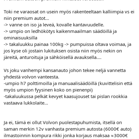
Toki ne varaosat on usein myös rakenteeltaan kalliimpia vs ei
niin premium autot...
-> vanne on iso ja leveä, kovalle kantavuudelle.
-> umpio on ledhökötys kaikenmaailman säädöillä ja
ominaisuuksilla
-> takaluukku painaa 100kg -> pumpuissa oltava voimaa, ja
jos kyse oli jostain lukituksen osista niin myös nekin on
järeitä, anturoituja ja sähköisellä avauksella....
Vs joku vanhempi kansanauto johon tekee neljä vannetta
yhdestä volvon vanteesta.
-umpio h7 polttimoilla ja manuaalisäädöillä (kuvittelisin että
myös umpion fyysinen koko on pienenpi)
-takaluukussa pelkät kevyet kaasujouset tai pislan rookkia
vastaava lukkolaite...
Ja ei, tämä ei ollut Volvon puolestapuhumista, itsellä on
saman merkin 12v vanhasta premium autosta (6000€ auto)
ilmastoinnin kompura rikki jonka korjaus maksaa ≈3000€