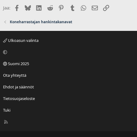
Facebook
Bluesky
LinkedIn
Reddit
Pinterest
Tumblr
WhatsApp
Sähköposti
Linkki
Jaa:
Koneharrastajan hankintakanavat
Ulkoasun valinta
Suomi 2025
Ota yhteyttä
Ehdot ja säännöt
Tietosuojaseloste
Tuki
R
S
S