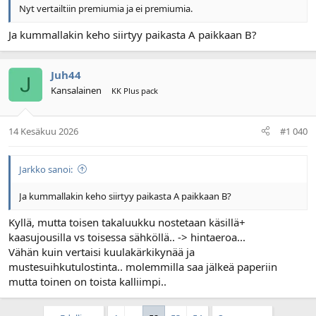
Nyt vertailtiin premiumia ja ei premiumia.
Ja kummallakin keho siirtyy paikasta A paikkaan B?
Juh44
Kansalainen
KK Plus pack
14 Kesäkuu 2026
#1 040
Jarkko sanoi:
Ja kummallakin keho siirtyy paikasta A paikkaan B?
Kyllä, mutta toisen takaluukku nostetaan käsillä+
kaasujousilla vs toisessa sähköllä.. -> hintaeroa...
Vähän kuin vertaisi kuulakärkikynää ja
mustesuihkutulostinta.. molemmilla saa jälkeä paperiin
mutta toinen on toista kalliimpi..