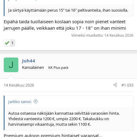
Ja siirtyä käyttämään perus 15" tai 16" peltivanteita, ihan suosiolla.
Eipähä taida tuollaiseen koslaan sopia noin pienet vanteet
jarrujen päälle, veikkaan että joku 17 - 18" on ihan minimi
Viimeksi muokattu:
14 Kesäkuu 2026
1
Juh44
Kansalainen
KK Plus pack
14 Kesäkuu 2026
#1 033
Jarkko sanoi:
Autoa ostaessa näköjään kannattaa selvittää varaosien hinta.
Yhdestä vanteesta 1200 €, umpio 2200 €. Takaluukku on
harvinaisempi vikaantuja, mutta sekin 1100 €.
Premium autoon premium hintaiset varaosat...