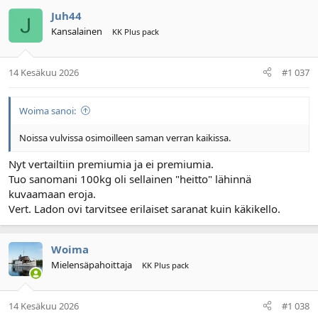
Juh44
Kansalainen
KK Plus pack
14 Kesäkuu 2026
#1 037
Woima sanoi:
Noissa vulvissa osimoilleen saman verran kaikissa.
Nyt vertailtiin premiumia ja ei premiumia.
Tuo sanomani 100kg oli sellainen "heitto" lähinnä
kuvaamaan eroja.
Vert. Ladon ovi tarvitsee erilaiset saranat kuin käkikello.
Woima
Mielensäpahoittaja
KK Plus pack
14 Kesäkuu 2026
#1 038