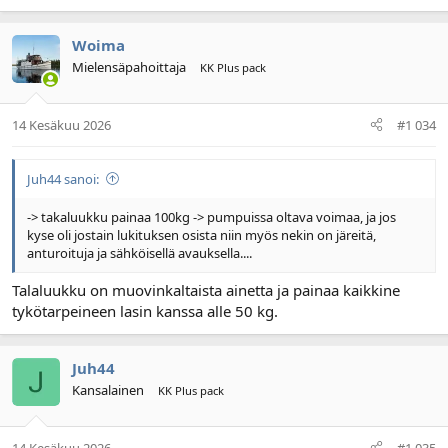
Woima
Mielensäpahoittaja
KK Plus pack
14 Kesäkuu 2026
#1 034
Juh44 sanoi:
-> takaluukku painaa 100kg -> pumpuissa oltava voimaa, ja jos
kyse oli jostain lukituksen osista niin myös nekin on järeitä,
anturoituja ja sähköisellä avauksella....
Talaluukku on muovinkaltaista ainetta ja painaa kaikkine
tykötarpeineen lasin kanssa alle 50 kg.
Juh44
Kansalainen
KK Plus pack
14 Kesäkuu 2026
#1 035