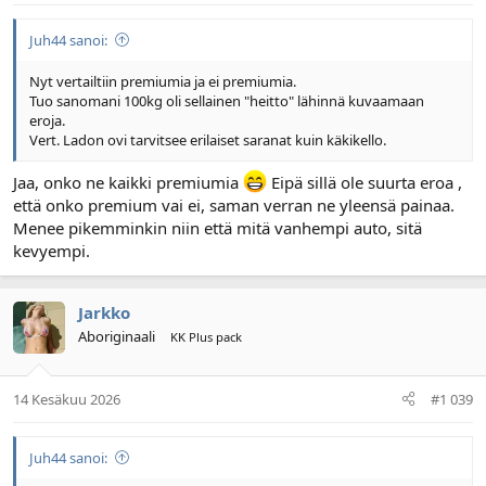
Juh44 sanoi:
Nyt vertailtiin premiumia ja ei premiumia.
Tuo sanomani 100kg oli sellainen "heitto" lähinnä kuvaamaan
eroja.
Vert. Ladon ovi tarvitsee erilaiset saranat kuin käkikello.
Jaa, onko ne kaikki premiumia
Eipä sillä ole suurta eroa ,
että onko premium vai ei, saman verran ne yleensä painaa.
Menee pikemminkin niin että mitä vanhempi auto, sitä
kevyempi.
Jarkko
Aboriginaali
KK Plus pack
14 Kesäkuu 2026
#1 039
Juh44 sanoi: