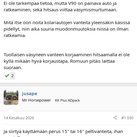
Ei ole tarkempaa tietoa, mutta V90 on painava auto ja
ratkeaminen, sekä hitsaus viittaa väsymismurtumaan.
Mitä itse oon noita kolariautojen vanteita yleensäkin käsissä
pidellyt, niin aika suuria muodonmuutoksia niissä on ilman
ratkeamia.
Tuollaisen väsyneen vanteen korjaaminen hitsaamalla ei ole
kyllä mikään hyvä korjaustapa. Romuun pitäis laittaa
suoraan.
2
jusape
Mr Horsepower
KK Plus ADpack
14 Kesäkuu 2026
#1 030
Ja siirtyä käyttämään perus 15" tai 16" peltivanteita, ihan