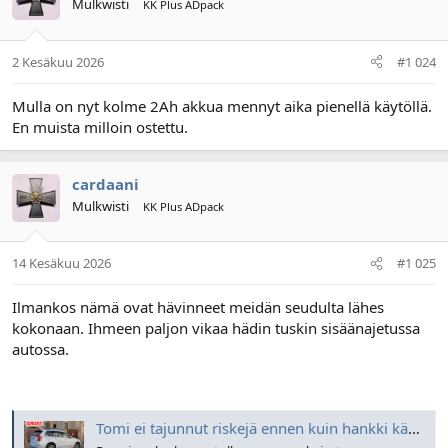
Mulkwisti
KK Plus ADpack
2 Kesäkuu 2026
#1 024
Mulla on nyt kolme 2Ah akkua mennyt aika pienellä käytöllä.
En muista milloin ostettu.
cardaani
Mulkwisti
KK Plus ADpack
14 Kesäkuu 2026
#1 025
Ilmankos nämä ovat hävinneet meidän seudulta lähes
kokonaan. Ihmeen paljon vikaa hädin tuskin sisäänajetussa
autossa.
Tomi ei tajunnut riskejä ennen kuin hankki käytetyn premium-auton – Kalliiksi tuli