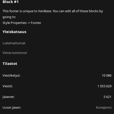
Block #1
This footer is unique to XenBase. You can edit all of these blocks by
going to
Style Properties -> Footer.
Yleiskatsaus
Lukemattomat
Viime toiminnot
Tilastot
Viestiketjut
10 086
Viestit
1 053 629
Jäsenet
5 621
Uusin jäsen
Konejönni