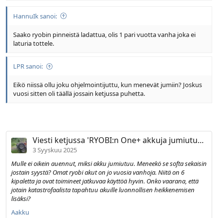
l
ä
HannuIk sanoi:
o
ä
i
r
t
ä
Saako ryobin pinneistä ladattua, olis 1 pari vuotta vanha joka ei
t
laturia tottele.
a
j
LPR sanoi:
a
Eikö niissä ollu joku ohjelmointijuttu, kun menevät jumiin? Joskus
vuosi sitten oli täällä jossain ketjussa puhetta.
Viesti ketjussa 'RYOBI:n One+ akkuja jumiutuu toimimattomiksi softabugin takia'
3 Syyskuu 2025
Mulle ei oikein auennut, miksi akku jumiutuu. Meneekö se softa sekaisin
jostain syystä? Omat ryobi akut on jo vuosia vanhoja. Niitä on 6
kipaletta ja ovat toimineet jatkuvaa käyttöä hyvin. Onko vaarana, että
jotain katastrofaalista tapahtuu akuille luonnollisen heikkenemisen
lisäksi?
Aakku