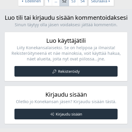
Edellinen
1
...
52
53
54
Seuraava
Luo tili tai kirjaudu sisään kommentoidaksesi
Sinun täytyy olla jäsen voidaksesi jättää kommentin.
Luo käyttäjätili
Liity Konekansalaiseksi. Se on helppoa ja ilmaista!
Rekisteröityneenä et näe mainoksia, voit käyttää hakua,
näet alueita, joita nyt ovat piilossa...jne.
Rekisteröidy
Kirjaudu sisään
Oletko jo Konekansan jäsen? Kirjaudu sisään tästä.
Kirjaudu sisään