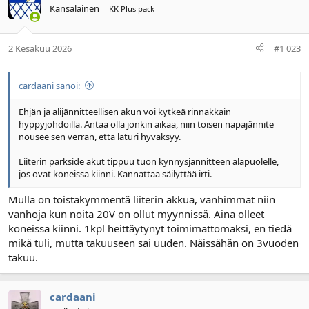
Kansalainen
KK Plus pack
2 Kesäkuu 2026
#1 023
cardaani sanoi:
Ehjän ja alijännitteellisen akun voi kytkeä rinnakkain
hyppyjohdoilla. Antaa olla jonkin aikaa, niin toisen napajännite
nousee sen verran, että laturi hyväksyy.
Liiterin parkside akut tippuu tuon kynnysjännitteen alapuolelle,
jos ovat koneissa kiinni. Kannattaa säilyttää irti.
Mulla on toistakymmentä liiterin akkua, vanhimmat niin
vanhoja kun noita 20V on ollut myynnissä. Aina olleet
koneissa kiinni. 1kpl heittäytynyt toimimattomaksi, en tiedä
mikä tuli, mutta takuuseen sai uuden. Näissähän on 3vuoden
takuu.
cardaani