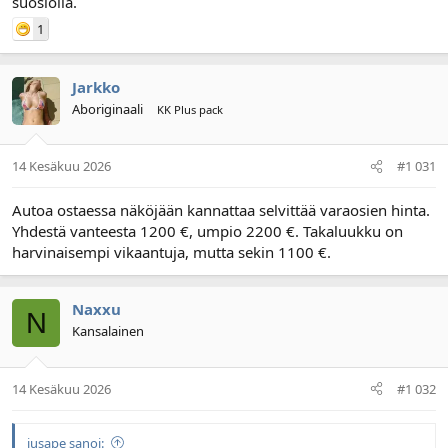
suosiolla.
1
Jarkko
Aboriginaali
KK Plus pack
14 Kesäkuu 2026
#1 031
Autoa ostaessa näköjään kannattaa selvittää varaosien hinta.
Yhdestä vanteesta 1200 €, umpio 2200 €. Takaluukku on
harvinaisempi vikaantuja, mutta sekin 1100 €.
Naxxu
N
Kansalainen
14 Kesäkuu 2026
#1 032
jusape sanoi: