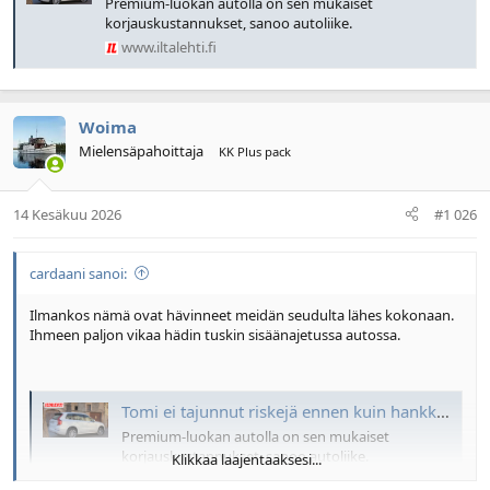
Premium-luokan autolla on sen mukaiset
korjauskustannukset, sanoo autoliike.
www.iltalehti.fi
Woima
Mielensäpahoittaja
KK Plus pack
14 Kesäkuu 2026
#1 026
cardaani sanoi:
Ilmankos nämä ovat hävinneet meidän seudulta lähes kokonaan.
Ihmeen paljon vikaa hädin tuskin sisäänajetussa autossa.
Tomi ei tajunnut riskejä ennen kuin hankki käytetyn premium-auton – Kalliiksi tuli
Premium-luokan autolla on sen mukaiset
korjauskustannukset, sanoo autoliike.
Klikkaa laajentaaksesi...
www.iltalehti.fi