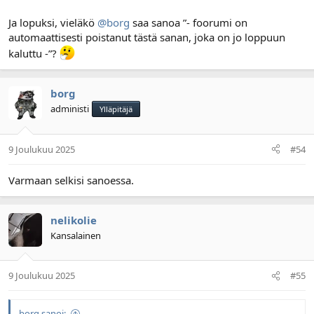
Ja lopuksi, vieläkö
@borg
saa sanoa ”- foorumi on
automaattisesti poistanut tästä sanan, joka on jo loppuun
kaluttu -”?
borg
administi
Ylläpitäjä
9 Joulukuu 2025
#54
Varmaan selkisi sanoessa.
nelikolie
Kansalainen
9 Joulukuu 2025
#55
borg sanoi: