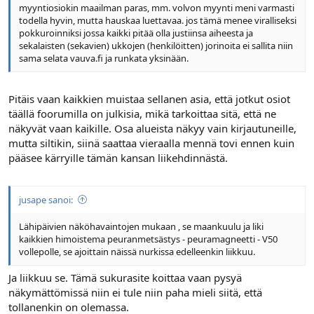
myyntiosiokin maailman paras, mm. volvon myynti meni varmasti
todella hyvin, mutta hauskaa luettavaa. jos tämä menee viralliseksi
pokkuroinniksi jossa kaikki pitää olla justiinsa aiheesta ja
sekalaisten (sekavien) ukkojen (henkilöitten) jorinoita ei sallita niin
sama selata vauva.fi ja runkata yksinään.
Pitäis vaan kaikkien muistaa sellanen asia, että jotkut osiot
täällä foorumilla on julkisia, mikä tarkoittaa sitä, että ne
näkyvät vaan kaikille. Osa alueista näkyy vain kirjautuneille,
mutta siltikin, siinä saattaa vieraalla mennä tovi ennen kuin
pääsee kärryille tämän kansan liikehdinnästä.
jusape sanoi:
Lähipäivien näköhavaintojen mukaan , se maankuulu ja liki
kaikkien himoistema peuranmetsästys - peuramagneetti - V50
vollepolle, se ajoittain näissä nurkissa edelleenkin liikkuu.
Ja liikkuu se. Tämä sukurasite koittaa vaan pysyä
näkymättömissä niin ei tule niin paha mieli siitä, että
tollanenkin on olemassa.