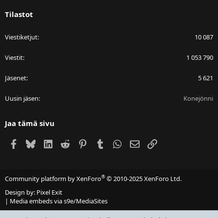
Tilastot
Viestiketjut
10 087
Viestit
1 053 790
Jäsenet
5 621
Uusin jäsen
Konejönni
Jaa tämä sivu
Facebook
Bluesky
LinkedIn
Reddit
Pinterest
Tumblr
WhatsApp
Sähköposti
Linkki
®
Community platform by XenForo
© 2010-2025 XenForo Ltd.
Design by:
Pixel Exit
|
Media embeds via s9e/MediaSites