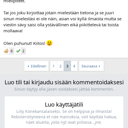
mielipiteet.
Tai jos joku kirjoittaa jotain mielestään tietona ja se juuri
sinun mielestäsi ei ole näin, asian voi kyllä ilmaista mutta se
viestin sävy saisi olla ystävällinen eikä piikittelevä tai toista
mollaava!
Olen puhunut! Kiitos!
6
2
Edellinen
1
2
3
4
Seuraava
Luo tili tai kirjaudu sisään kommentoidaksesi
Sinun täytyy olla jäsen voidaksesi jättää kommentin.
Luo käyttäjätili
Liity Konekansalaiseksi. Se on helppoa ja ilmaista!
Rekisteröityneenä et näe mainoksia, voit käyttää hakua,
näet alueita, joita nyt ovat piilossa...jne.