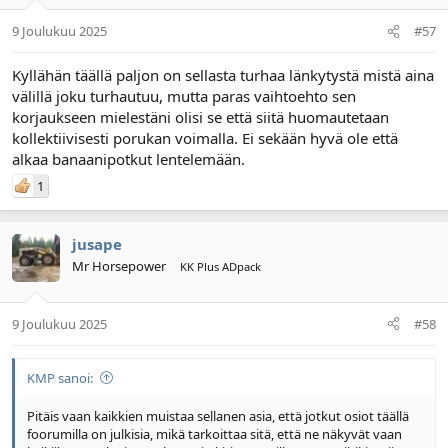
9 Joulukuu 2025
#57
Kyllähän täällä paljon on sellasta turhaa länkytystä mistä aina
välillä joku turhautuu, mutta paras vaihtoehto sen
korjaukseen mielestäni olisi se että siitä huomautetaan
kollektiivisesti porukan voimalla. Ei sekään hyvä ole että
alkaa banaanipotkut lentelemään.
1
jusape
Mr Horsepower
KK Plus ADpack
9 Joulukuu 2025
#58
KMP sanoi:
Pitäis vaan kaikkien muistaa sellanen asia, että jotkut osiot täällä
foorumilla on julkisia, mikä tarkoittaa sitä, että ne näkyvät vaan