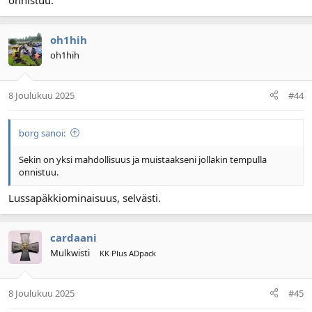
onnistuu.
oh1hih
oh1hih
8 Joulukuu 2025
#44
borg sanoi:
Sekin on yksi mahdollisuus ja muistaakseni jollakin tempulla
onnistuu.
Lussapäkkiominaisuus, selvästi.
cardaani
Mulkwisti
KK Plus ADpack
8 Joulukuu 2025
#45