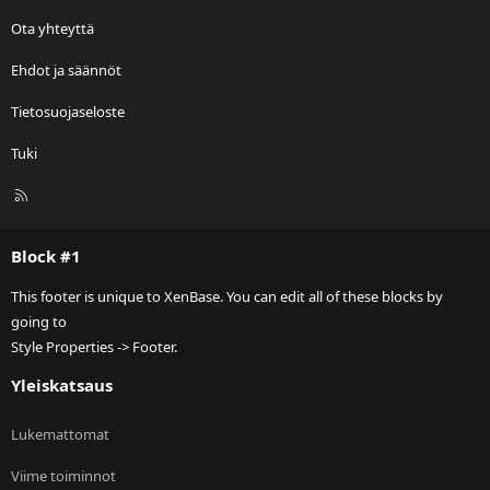
Ota yhteyttä
Ehdot ja säännöt
Tietosuojaseloste
Tuki
R
S
S
Block #1
This footer is unique to XenBase. You can edit all of these blocks by
going to
Style Properties -> Footer.
Yleiskatsaus
Lukemattomat
Viime toiminnot