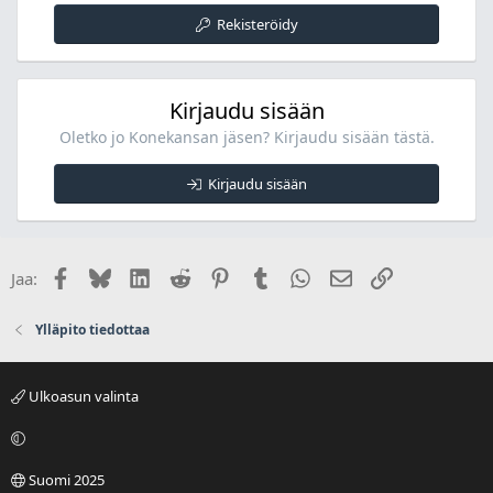
Rekisteröidy
Kirjaudu sisään
Oletko jo Konekansan jäsen? Kirjaudu sisään tästä.
Kirjaudu sisään
Facebook
Bluesky
LinkedIn
Reddit
Pinterest
Tumblr
WhatsApp
Sähköposti
Linkki
Jaa:
Ylläpito tiedottaa
Ulkoasun valinta
Suomi 2025