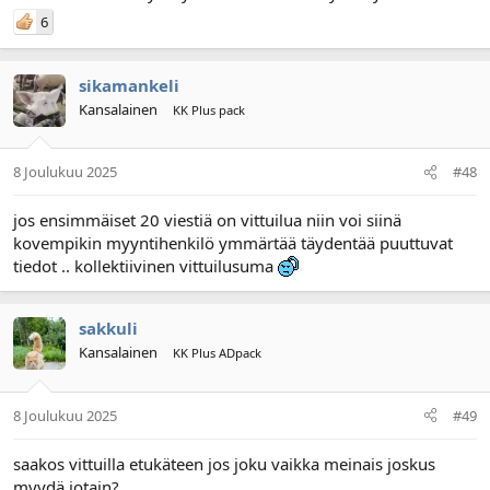
6
sikamankeli
Kansalainen
KK Plus pack
8 Joulukuu 2025
#48
jos ensimmäiset 20 viestiä on vittuilua niin voi siinä
kovempikin myyntihenkilö ymmärtää täydentää puuttuvat
tiedot .. kollektiivinen vittuilusuma
sakkuli
Kansalainen
KK Plus ADpack
8 Joulukuu 2025
#49
saakos vittuilla etukäteen jos joku vaikka meinais joskus
myydä jotain?