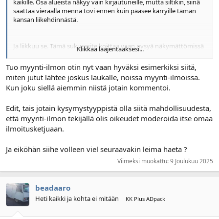
kaikille. Osa alueista näkyy vain kirjautuneille, mutta siltikin, siinä
saattaa vieraalla mennä tovi ennen kuin pääsee kärryille tämän
kansan liikehdinnästä.
Ja liikkuu se. Tämä sukurasite koittaa vaan pysyä näkymättömissä
Klikkaa laajentaaksesi...
niin ei tule niin paha mieli siitä, että tollanenkin on olemassa.
Tuo myynti-ilmon otin nyt vaan hyväksi esimerkiksi siitä,
Ja lopuksi, vieläkö
@borg
saa sanoa ”- foorumi on automaattisesti
miten jutut lähtee joskus laukalle, noissa myynti-ilmoissa.
poistanut tästä sanan, joka on jo loppuun kaluttu -”?
Kun joku siellä aiemmin niistä jotain kommentoi.
Edit, tais jotain kysymystyyppistä olla siitä mahdollisuudesta,
että myynti-ilmon tekijällä olis oikeudet moderoida itse omaa
ilmoitusketjuaan.
Ja eiköhän siihe volleen viel seuraavakin leima haeta ?
Viimeksi muokattu:
9 Joulukuu 2025
beadaaro
Heti kaikki ja kohta ei mitään
KK Plus ADpack