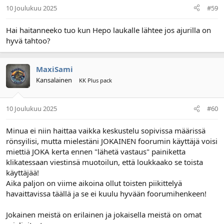
10 Joulukuu 2025
#59
Hai haitanneeko tuo kun Hepo laukalle lähtee jos ajurilla on
hyvä tahtoo?
MaxiSami
Kansalainen
KK Plus pack
10 Joulukuu 2025
#60
Minua ei niin haittaa vaikka keskustelu sopivissa määrissä
rönsyilisi, mutta mielestäni JOKAINEN foorumin käyttäjä voisi
miettiä JOKA kerta ennen "lähetä vastaus" painiketta
klikatessaan viestinsä muotoilun, että loukkaako se toista
käyttäjää!
Aika paljon on viime aikoina ollut toisten piikittelyä
havaittavissa täällä ja se ei kuulu hyvään foorumihenkeen!
Jokainen meistä on erilainen ja jokaisella meistä on omat