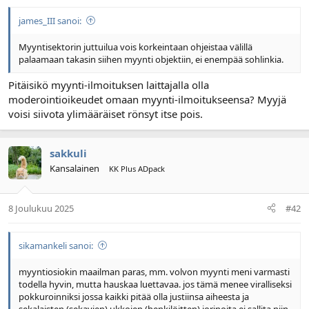
n
ä
a
m
james_III sanoi:
l
ä
o
ä
Myyntisektorin juttuilua vois korkeintaan ohjeistaa välillä
i
r
palaamaan takasin siihen myynti objektiin, ei enempää sohlinkia.
t
ä
t
Pitäisikö myynti-ilmoituksen laittajalla olla
a
moderointioikeudet omaan myynti-ilmoitukseensa? Myyjä
j
voisi siivota ylimääräiset rönsyt itse pois.
a
sakkuli
Kansalainen
KK Plus ADpack
8 Joulukuu 2025
#42
sikamankeli sanoi:
myyntiosiokin maailman paras, mm. volvon myynti meni varmasti
todella hyvin, mutta hauskaa luettavaa. jos tämä menee viralliseksi
pokkuroinniksi jossa kaikki pitää olla justiinsa aiheesta ja
sekalaisten (sekavien) ukkojen (henkilöitten) jorinoita ei sallita niin