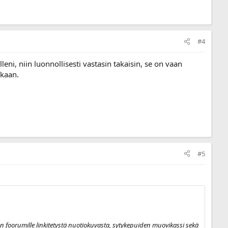
#4
eni, niin luonnollisesti vastasin takaisin, se on vaan
akaan.
#5
n foorumille linkitetystä nuotiokuvasta, sytykepuiden muovikassi sekä