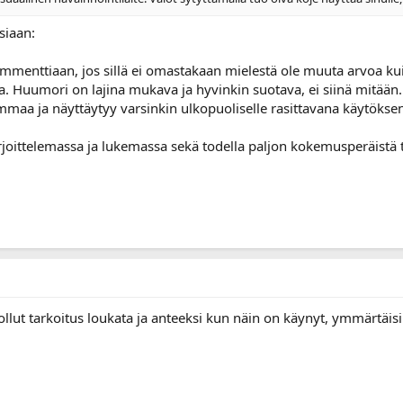
siaan:
enttiaan, jos sillä ei omastakaan mielestä ole muuta arvoa kuin k
ta. Huumori on lajina mukava ja hyvinkin suotava, ei siinä mitään
mmaa ja näyttäytyy varsinkin ulkopuoliselle rasittavana käytökse
kirjoittelemassa ja lukemassa sekä todella paljon kokemusperäistä 
 ollut tarkoitus loukata ja anteeksi kun näin on käynyt, ymmärtäisi