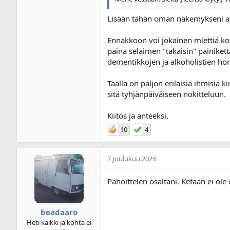
Lisään tähän oman näkemykseni a
Ennakkoon voi jokainen miettiä komm
paina selaimen "takaisin" painiket
dementikkojen ja alkoholistien ho
Täällä on paljon erilaisia ihmisiä 
sitä tyhjänpäiväiseen nokitteluun.
Kiitos ja anteeksi.
10
4
7 Joulukuu 2025
Pahoittelen osaltani. Ketään ei ole
beadaaro
Heti kaikki ja kohta ei