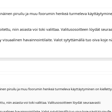
inäinen piruilu ja muu foorumin henkeä turmeleva käyttäytyminen 
itettu, niin asiasta voi toki valittaa. Valitusosoitteen löydät seuraa
 visuaalinen havainnointilaite. Valot sytyttämällä tuo oiva koje näy
inen piruilu ja muu foorumin henkeä turmeleva käyttäytyminen on kielletty. V
ttu, niin asiasta voi toki valittaa. Valitusosoitteen löydät seuraavasti:
uaalinen havainnointilaite. Valot sytyttämällä tuo oiva koje näyttää sinulle, k