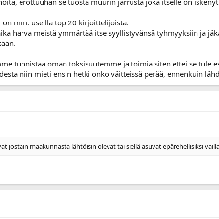
noita, erottuuhan se tuosta muurin jarrusta joka itselle on iskenyt
 on mm. useilla top 20 kirjoittelijoista.
aika harva meistä ymmärtää itse syyllistyvänsä tyhmyyksiin ja jä
kään.
mme tunnistaa oman toksisuutemme ja toimia siten ettei se tule esii
esta niin mieti ensin hetki onko väitteissä perää, ennenkuin lä
at jostain maakunnasta lähtöisin olevat tai siellä asuvat epärehellisiksi vaill