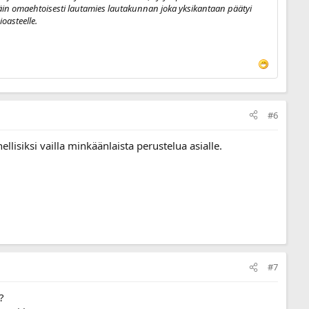
äin omaehtoisesti lautamies lautakunnan joka yksikantaan päätyi
oasteelle.
#6
llisiksi vailla minkäänlaista perustelua asialle.
#7
?