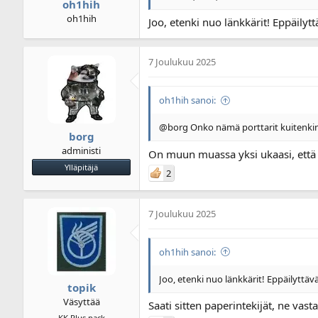
oh1hih
oh1hih
Joo, etenki nuo länkkärit! Eppäilytt
7 Joulukuu 2025
oh1hih sanoi:
@borg Onko nämä porttarit kuitenkin
borg
administi
On muun muassa yksi ukaasi, että
Ylläpitäjä
2
7 Joulukuu 2025
oh1hih sanoi:
Joo, etenki nuo länkkärit! Eppäilyttävä
topik
Väsyttää
Saati sitten paperintekijät, ne vast
KK Plus pack