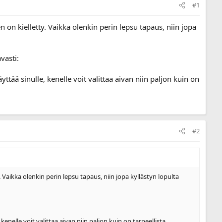
#1
on kielletty. Vaikka olenkin perin lepsu tapaus, niin jopa
vasti:
ttää sinulle, kenelle voit valittaa aivan niin paljon kuin on
#2
aikka olenkin perin lepsu tapaus, niin jopa kyllästyn lopulta
enelle voit valittaa aivan niin paljon kuin on tarpeellista.