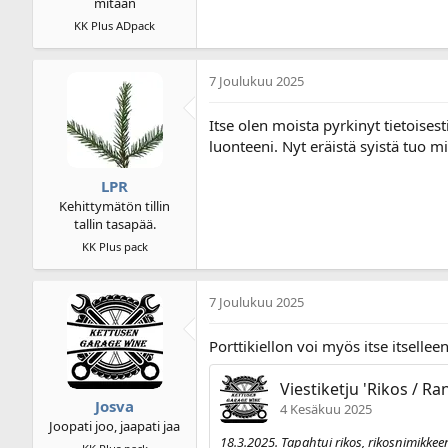
mitään
KK Plus ADpack
7 Joulukuu 2025
Itse olen moista pyrkinyt tietoises
luonteeni. Nyt eräistä syistä tuo 
LPR
Kehittymätön tillin
tallin tasapää.
KK Plus pack
7 Joulukuu 2025
Porttikiellon voi myös itse itsellee
Viestiketju 'Rikos / Ra
Josva
4 Kesäkuu 2025
Joopati joo, jaapati jaa
18.3.2025. Tapahtui rikos, rikosnimikkee