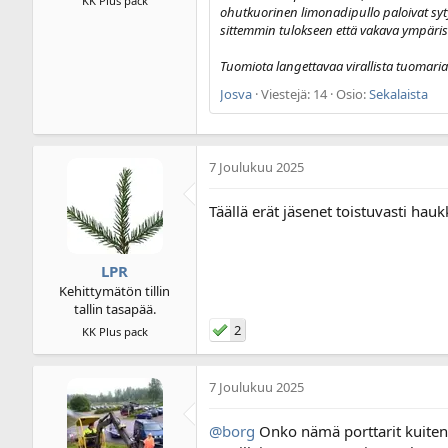
KK Plus pack
ohutkuorinen limonadipullo paloivat syt
sittemmin tulokseen että vakava ympärist
Tuomiota langettavaa virallista tuomaria e
Josva
Viestejä: 14
Osio:
Sekalaista
7 Joulukuu 2025
Täällä erät jäsenet toistuvasti hauk
LPR
Kehittymätön tillin
tallin tasapää.
2
KK Plus pack
7 Joulukuu 2025
@borg
Onko nämä porttarit kuiten