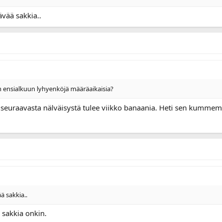
ävää sakkia..
 ensialkuun lyhyenköjä määräaikaisia?
 seuraavasta nälväisystä tulee viikko banaania. Heti sen kumm
ä sakkia..
a sakkia onkin.