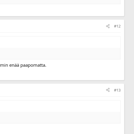
#12
emmin enää paapomatta.
#13