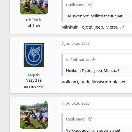
topik sanoi:
Tai uskonnot, poliittiset suunnat,
oh1hih
oh1hih
Niinkuin Tojota, Jeep, Mersu.. ?
7 Joulukuu 2025
oh1hih sanoi:
Niinkuin Tojota, Jeep, Mersu.. ?
topik
Väsyttää
Volkkari, audi, länsisuomalaiset.
KK Plus pack
7 Joulukuu 2025
topik sanoi:
Volkkari, audi, länsisuomalaiset.