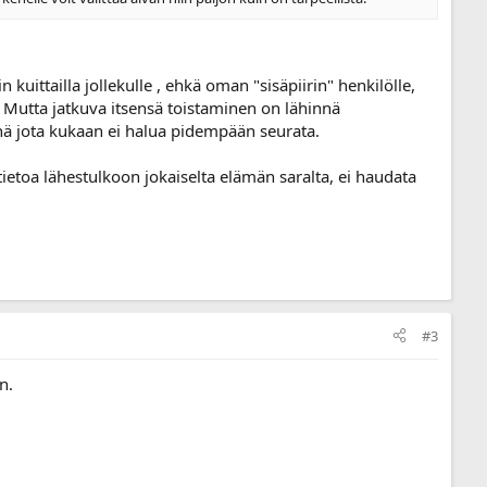
uittailla jollekulle , ehkä oman "sisäpiirin" henkilölle,
. Mutta jatkuva itsensä toistaminen on lähinnä
nä jota kukaan ei halua pidempään seurata.
tietoa lähestulkoon jokaiselta elämän saralta, ei haudata
#3
n.