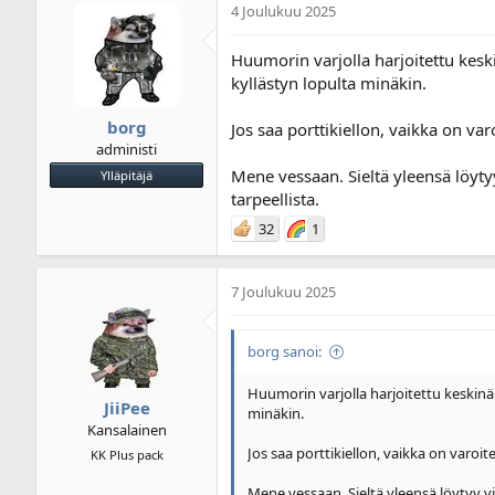
4 Joulukuu 2025
i
u
k
s
e
p
Huumorin varjolla harjoitettu kesk
t
ä
kyllästyn lopulta minäkin.
j
i
u
v
borg
Jos saa porttikiellon, vaikka on varo
n
ä
administi
a
m
l
ä
Mene vessaan. Sieltä yleensä löytyy
Ylläpitäjä
o
ä
tarpeellista.
i
r
32
1
t
ä
t
a
j
7 Joulukuu 2025
a
borg sanoi:
Huumorin varjolla harjoitettu keskinä
JiiPee
minäkin.
Kansalainen
Jos saa porttikiellon, vaikka on varoite
KK Plus pack
Mene vessaan. Sieltä yleensä löytyy vis