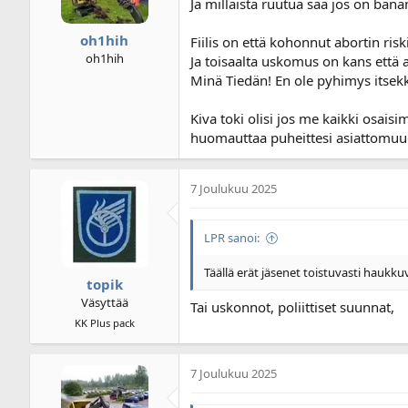
Ja millaista ruutua saa jos on bana
oh1hih
Fiilis on että kohonnut abortin riski
oh1hih
Ja toisaalta uskomus on kans että 
Minä Tiedän! En ole pyhimys itsek
Kiva toki olisi jos me kaikki osaisi
huomauttaa puheittesi asiattomuud
7 Joulukuu 2025
LPR sanoi:
Täällä erät jäsenet toistuvasti haukkuv
topik
Väsyttää
Tai uskonnot, poliittiset suunnat,
KK Plus pack
7 Joulukuu 2025