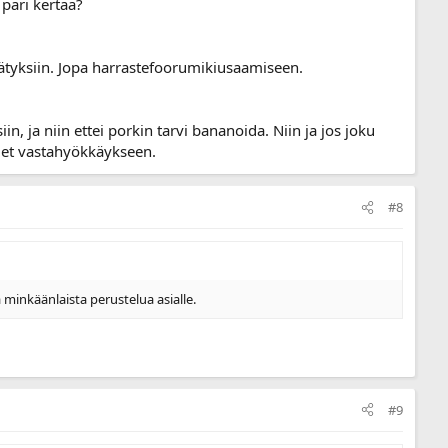
 pari kertaa?
kätyksiin. Jopa harrastefoorumikiusaamiseen.
n, ja niin ettei porkin tarvi bananoida. Niin ja jos joku
hdet vastahyökkäykseen.
#8
a minkäänlaista perustelua asialle.
#9