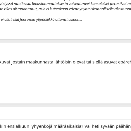
ytetyssä nuotiossa. Ilmastonmuutoksesta valveutuneet kansalaiset perustivat n
ö rikos oli tapahtunut, asia ei kuitenkaan edennyt yhteiskunnalliselle rikostuomi
i ollut eikä foorumin ylipäällikkö ottanut asiaan...
kuvat jostain maakunnasta lähtöisin olevat tai siellä asuvat epärehe
kin ensialkuun lyhyenköjä määräaikaisia? Vai heti syvään päähän