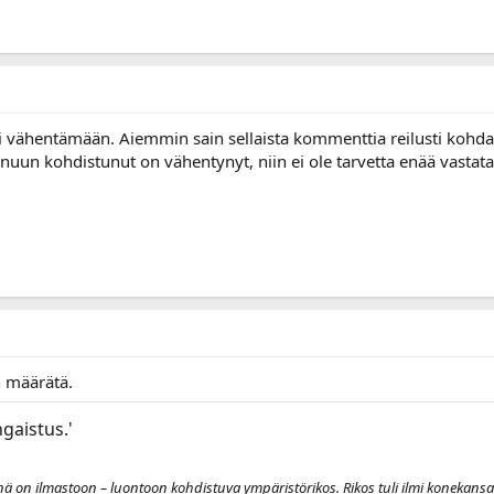
ti vähentämään. Aiemmin sain sellaista kommenttia reilusti kohdall
minuun kohdistunut on vähentynyt, niin ei ole tarvetta enää vastat
n määrätä.
ngaistus.'
nä on ilmastoon – luontoon kohdistuva ympäristörikos. Rikos tuli ilmi konekansa