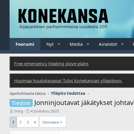
Foorumi
Nyt
Media
Aineistot
Free emergency heating stove plans
Huomaa huutokauppa! Tulot Konekansan ylläpitoon.
Ajankohtaista tietoa
Ylläpito tiedottaa
Jonninjoutavat jäkätykset johtav
Tiedote
V
A
borg
4 Joulukuu 2025
i
l
e
o
1
2
3
4
Seuraava
s
i
t
t