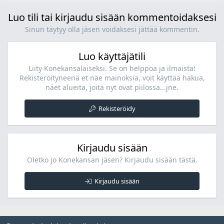
Luo tili tai kirjaudu sisään kommentoidaksesi
Sinun täytyy olla jäsen voidaksesi jättää kommentin.
Luo käyttäjätili
Liity Konekansalaiseksi. Se on helppoa ja ilmaista!
Rekisteröityneenä et näe mainoksia, voit käyttää hakua,
näet alueita, joita nyt ovat piilossa...jne.
Rekisteröidy
Kirjaudu sisään
Oletko jo Konekansan jäsen? Kirjaudu sisään tästä.
Kirjaudu sisään