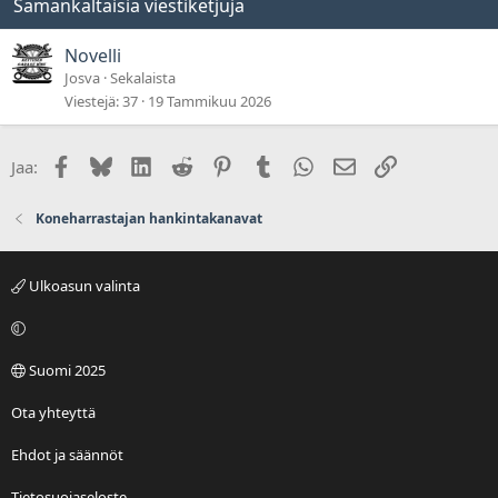
Samankaltaisia viestiketjuja
Novelli
Josva
Sekalaista
Viestejä
37
19 Tammikuu 2026
Facebook
Bluesky
LinkedIn
Reddit
Pinterest
Tumblr
WhatsApp
Sähköposti
Linkki
Jaa:
Koneharrastajan hankintakanavat
Ulkoasun valinta
Suomi 2025
Ota yhteyttä
Ehdot ja säännöt
Tietosuojaseloste