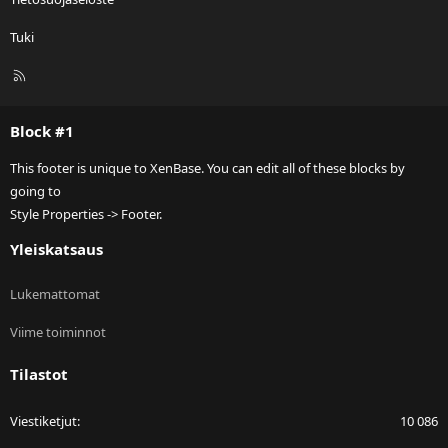
Tuki
R
S
S
Block #1
This footer is unique to XenBase. You can edit all of these blocks by
going to
Style Properties -> Footer.
Yleiskatsaus
Lukemattomat
Viime toiminnot
Tilastot
Viestiketjut
10 086