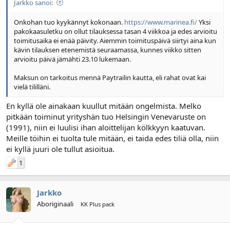
Jarkko sanoi:
l
ä
o
ä
Onkohan tuo kyykännyt kokonaan.
https://www.marinea.fi/
Yksi
i
r
pakokaasuletku on ollut tilauksessa tasan 4 viikkoa ja edes arvioitu
t
ä
toimitusaika ei enää päivity. Aiemmin toimituspäivä siirtyi aina kun
t
kävin tilauksen etenemistä seuraamassa, kunnes viikko sitten
a
arvioitu päivä jämähti 23.10 lukemaan.
j
a
Maksun on tarkoitus mennä Paytrailin kautta, eli rahat ovat kai
vielä tililläni.
En kyllä ole ainakaan kuullut mitään ongelmista. Melko
pitkään toiminut yrityshän tuo Helsingin Venevaruste on
(1991), niin ei luulisi ihan aloittelijan kölkkyyn kaatuvan.
Meille töihin ei tuolta tule mitään, ei taida edes tiliä olla, niin
ei kyllä juuri ole tullut asioitua.
1
Jarkko
Aboriginaali
KK Plus pack