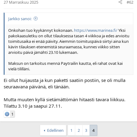
27 Marraskuu 2025
#62
Jarkko sanoi:
Onkohan tuo kyykännyt kokonaan.
https://www.marinea.fi/
Yksi
pakokaasuletku on ollut tilauksessa tasan 4 viikkoa ja edes arvioitu
toimitusaika ei enää päivity. Aiemmin toimituspäivä siirtyi aina kun
kävin tilauksen etenemistä seuraamassa, kunnes viikko sitten
arvioitu päivä jämähti 23.10 lukemaan.
Maksun on tarkoitus mennä Paytrailin kautta, eli rahat ovat kai
vielä tililläni.
Ei ollut huijausta ja kun paketti saatiin postiin, se oli mulla
seuraavana päivänä, eli tänään.
Mutta muuten kyllä sietämättömän hitaasti tavara liikkuu.
Tilattu 3.10 ja saapui 27.11.
1
Edellinen
1
2
3
4