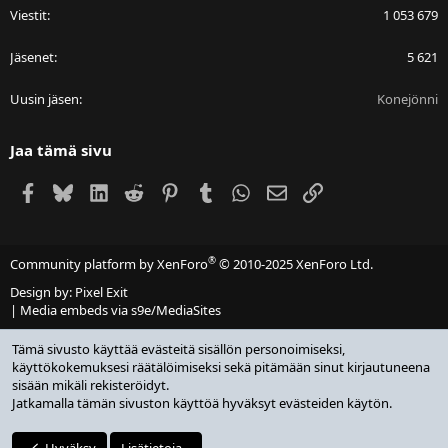
Viestit
1 053 679
Jäsenet
5 621
Uusin jäsen
Konejönni
Jaa tämä sivu
Facebook
Bluesky
LinkedIn
Reddit
Pinterest
Tumblr
WhatsApp
Sähköposti
Linkki
®
Community platform by XenForo
© 2010-2025 XenForo Ltd.
Design by:
Pixel Exit
|
Media embeds via s9e/MediaSites
Tämä sivusto käyttää evästeitä sisällön personoimiseksi,
käyttökokemuksesi räätälöimiseksi sekä pitämään sinut kirjautuneena
sisään mikäli rekisteröidyt.
Jatkamalla tämän sivuston käyttöä hyväksyt evästeiden käytön.
Hyväksy
Lisätietoja...