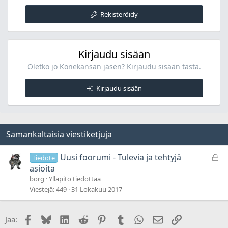
Rekisteröidy
Kirjaudu sisään
Oletko jo Konekansan jäsen? Kirjaudu sisään tästä.
Kirjaudu sisään
Samankaltaisia viestiketjuja
L
Uusi foorumi - Tulevia ja tehtyjä
Tiedote
u
asioita
k
borg
Ylläpito tiedottaa
i
Viestejä
449
31 Lokakuu 2017
t
t
Facebook
Bluesky
LinkedIn
Reddit
Pinterest
Tumblr
WhatsApp
Sähköposti
Linkki
Jaa:
u