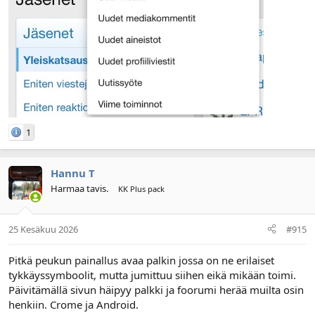
1
Hannu T
Harmaa tavis.
KK Plus pack
25 Kesäkuu 2026
#915
Pitkä peukun painallus avaa palkin jossa on ne erilaiset
tykkäyssymboolit, mutta jumittuu siihen eikä mikään toimi.
Päivitämällä sivun häipyy palkki ja foorumi herää muilta osin
henkiin. Crome ja Android.