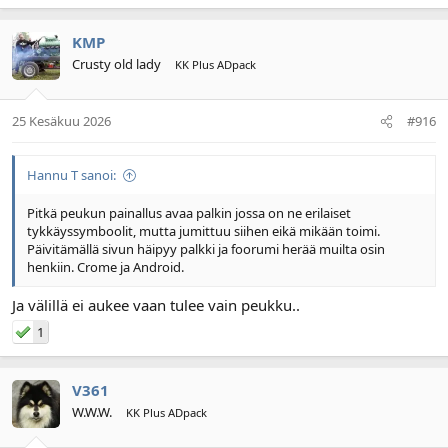
KMP
Crusty old lady
KK Plus ADpack
25 Kesäkuu 2026
#916
Hannu T sanoi:
Pitkä peukun painallus avaa palkin jossa on ne erilaiset
tykkäyssymboolit, mutta jumittuu siihen eikä mikään toimi.
Päivitämällä sivun häipyy palkki ja foorumi herää muilta osin
henkiin. Crome ja Android.
Ja välillä ei aukee vaan tulee vain peukku..
1
V361
W.W.W.
KK Plus ADpack