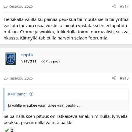
25 Kesäkuu 2026
#917
Tietsikalla välillä ku painaa peukkua tai muuta siellä tai yrittää
vastata tai vain osaa viestistä lainata vastatakseen ei tapahdu
mitään, Crome ja winkku, tuliketulla toimii normaalisti, siis wi
nkussa. Kännyllä-tabletilla harvoin selaan foorumia.
topik
Väsyttää
KK Plus pack
25 Kesäkuu 2026
#918
KMP sanoi:
Ja välillä ei aukee vaan tulee vain peukku..
Se painalluksen pituus on ratkaiseva ainakin minulla, lyhyellä
peukku, pisemmällä valinta palkki.
2