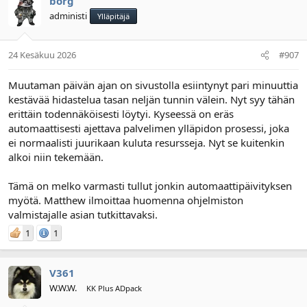
borg
administi
Ylläpitäjä
24 Kesäkuu 2026
#907
Muutaman päivän ajan on sivustolla esiintynyt pari minuuttia
kestävää hidastelua tasan neljän tunnin välein. Nyt syy tähän
erittäin todennäköisesti löytyi. Kyseessä on eräs
automaattisesti ajettava palvelimen ylläpidon prosessi, joka
ei normaalisti juurikaan kuluta resursseja. Nyt se kuitenkin
alkoi niin tekemään.
Tämä on melko varmasti tullut jonkin automaattipäivityksen
myötä. Matthew ilmoittaa huomenna ohjelmiston
valmistajalle asian tutkittavaksi.
1
1
V361
W.W.W.
KK Plus ADpack