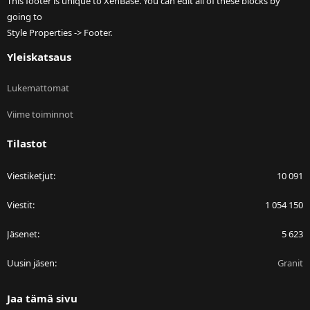
This footer is unique to XenBase. You can edit all of these blocks by
going to
Style Properties -> Footer.
Yleiskatsaus
Lukemattomat
Viime toiminnot
Tilastot
Viestiketjut
10 091
Viestit
1 054 150
Jäsenet
5 623
Uusin jäsen
Granit
Jaa tämä sivu