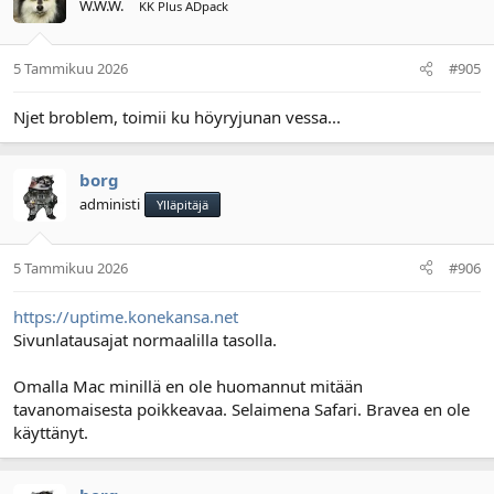
W.W.W.
KK Plus ADpack
5 Tammikuu 2026
#905
Njet broblem, toimii ku höyryjunan vessa...
borg
administi
Ylläpitäjä
5 Tammikuu 2026
#906
https://uptime.konekansa.net
Sivunlatausajat normaalilla tasolla.
Omalla Mac minillä en ole huomannut mitään
tavanomaisesta poikkeavaa. Selaimena Safari. Bravea en ole
käyttänyt.