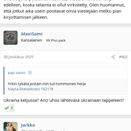
edelleen, koska selainta ei ollut virkistetty. Olen huomannut,
l
ä
o
ä
että jotkut aika usein poistavat omia viestejään melko pian
i
r
kirjoittamisen jälkeen.
t
ä
t
a
MaxiSami
j
Kansalainen
KK Plus pack
a
30 Joulukuu 2025
#902
pajs sanoi:
Yritin tykätä jostain niin tuli tommonen herja
Näytä liitetiedosto 162178
Ukraina ketjussa? Ano uhos lähteväsä ukrainaan tappeleen?
1
Jarkko