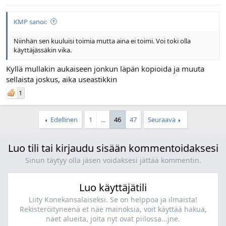
KMP sanoi:
Niinhän sen kuuluisi toimia mutta aina ei toimi. Voi toki olla
käyttäjässäkin vika.
Kyllä mullakin aukaiseen jonkun läpän kopioida ja muuta
sellaista joskus, aika useastikkin
1
Edellinen
1
...
46
47
Seuraava
Luo tili tai kirjaudu sisään kommentoidaksesi
Sinun täytyy olla jäsen voidaksesi jättää kommentin.
Luo käyttäjätili
Liity Konekansalaiseksi. Se on helppoa ja ilmaista!
Rekisteröityneenä et näe mainoksia, voit käyttää hakua,
näet alueita, joita nyt ovat piilossa...jne.