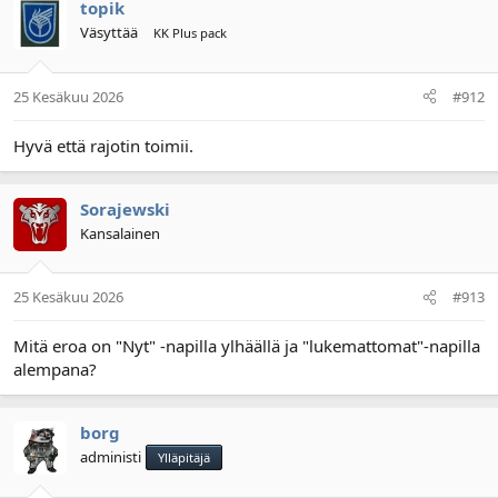
topik
Väsyttää
KK Plus pack
25 Kesäkuu 2026
#912
Hyvä että rajotin toimii.
Sorajewski
Kansalainen
25 Kesäkuu 2026
#913
Mitä eroa on "Nyt" -napilla ylhäällä ja "lukemattomat"-napilla
alempana?
borg
administi
Ylläpitäjä