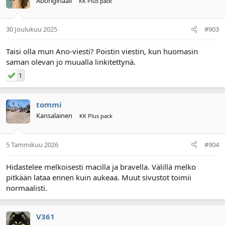
Aboriginaali
KK Plus pack
30 Joulukuu 2025
#903
Taisi olla mun Ano-viesti? Poistin viestin, kun huomasin
saman olevan jo muualla linkitettynä.
1
tommi
Kansalainen
KK Plus pack
5 Tammikuu 2026
#904
Hidastelee melkoisesti macilla ja bravella. Välillä melko
pitkään lataa ennen kuin aukeaa. Muut sivustot toimii
normaalisti.
V361