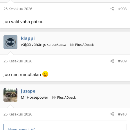
25 Kesäkuu 2026
#908
Juu välil vähä pätkii...
klappi
väljää vähän joka paikassa
KK Plus ADpack
25 Kesäkuu 2026
#909
Joo niin minullakin
jusape
Mr Horsepower
KK Plus ADpack
25 Kesäkuu 2026
#910
klappi sanoi: