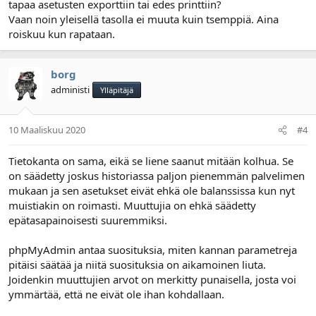
tapaa asetusten exporttiin tai edes printtiin?
Vaan noin yleisellä tasolla ei muuta kuin tsemppiä. Aina
roiskuu kun rapataan.
borg
administi
Ylläpitäjä
10 Maaliskuu 2020
#4
Tietokanta on sama, eikä se liene saanut mitään kolhua. Se
on säädetty joskus historiassa paljon pienemmän palvelimen
mukaan ja sen asetukset eivät ehkä ole balanssissa kun nyt
muistiakin on roimasti. Muuttujia on ehkä säädetty
epätasapainoisesti suuremmiksi.
phpMyAdmin antaa suosituksia, miten kannan parametreja
pitäisi säätää ja niitä suosituksia on aikamoinen liuta.
Joidenkin muuttujien arvot on merkitty punaisella, josta voi
ymmärtää, että ne eivät ole ihan kohdallaan.