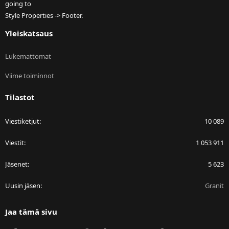
going to
Style Properties -> Footer.
Yleiskatsaus
Lukemattomat
Viime toiminnot
Tilastot
Viestiketjut
10 089
Viestit
1 053 911
Jäsenet
5 623
Uusin jäsen
Granit
Jaa tämä sivu