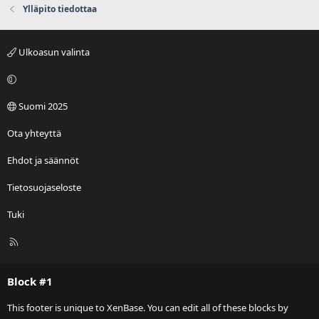
Ylläpito tiedottaa
Ulkoasun valinta
Suomi 2025
Ota yhteyttä
Ehdot ja säännöt
Tietosuojaseloste
Tuki
R
S
S
Block #1
This footer is unique to XenBase. You can edit all of these blocks by