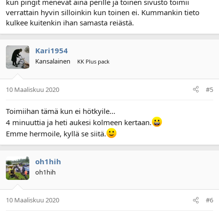
kun pingit menevät aina perille ja toinen sivusto toimii
verrattain hyvin silloinkin kun toinen ei. Kummankin tieto
kulkee kuitenkin ihan samasta reiästä.
Kari1954
Kansalainen
KK Plus pack
10 Maaliskuu 2020
#5
Toimiihan tämä kun ei hötkyile...
4 minuuttia ja heti aukesi kolmeen kertaan.
Emme hermoile, kyllä se siitä.
oh1hih
oh1hih
10 Maaliskuu 2020
#6