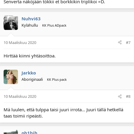
Senverta näköjään tökkii et borkkikin triplikoi =D.
Nuhvi63
Kylähullu
KK Plus ADpack
10 Maaliskuu 2020
#7
Hirttää kiinni yhtäsoittoa.
Jarkko
Aboriginaali
KK Plus pack
10 Maaliskuu 2020
#8
Mä luulen, että tulppa taisi juuri irrota... Juuri tällä hetkellä
taas toimii ripeästi.
oh1hih