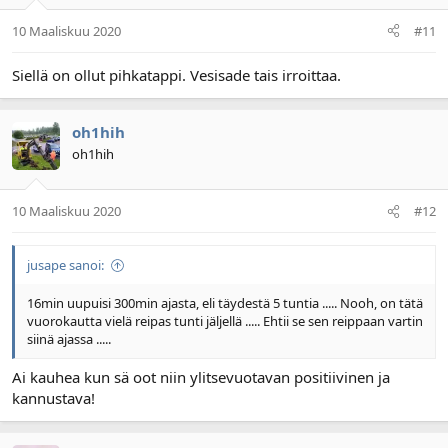
10 Maaliskuu 2020
#11
Siellä on ollut pihkatappi. Vesisade tais irroittaa.
oh1hih
oh1hih
10 Maaliskuu 2020
#12
jusape sanoi:
16min uupuisi 300min ajasta, eli täydestä 5 tuntia ..... Nooh, on tätä
vuorokautta vielä reipas tunti jäljellä ..... Ehtii se sen reippaan vartin
siinä ajassa .....
Ai kauhea kun sä oot niin ylitsevuotavan positiivinen ja
kannustava!