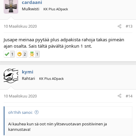
cardaani
Mulkwisti
KK Plus ADpack
10 Maaliskuu 2020
#13
Jusape meinaa pyytää plus adpakista rahoja takas pimeän
ajan osalta. Sais tältä pävältä jonkun 1 snt.
1
2
1
kymi
Rahtari
KK Plus ADpack
10 Maaliskuu 2020
#14
oh1hih sanoi:
Ai kauhea kun sä oot niin ylitsevuotavan positiivinen ja
kannustava!