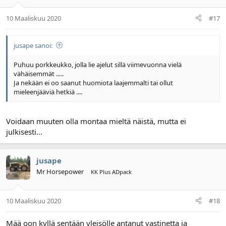
10 Maaliskuu 2020
#17
jusape sanoi:
Puhuu porkkeukko, jolla lie ajelut sillä viimevuonna vielä
vähäisemmät .....
Ja nekään ei oo saanut huomiota laajemmalti tai ollut
mieleenjääviä hetkiä ....
Voidaan muuten olla montaa mieltä näistä, mutta ei
julkisesti...
jusape
Mr Horsepower
KK Plus ADpack
10 Maaliskuu 2020
#18
Mää oon kyllä sentään yleisölle antanut vastinetta ja