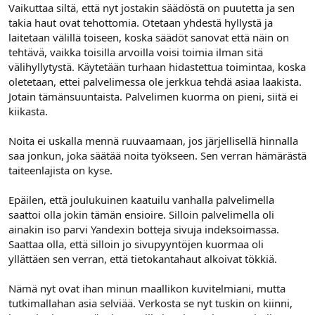
Vaikuttaa siltä, että nyt jostakin säädöstä on puutetta ja sen
takia haut ovat tehottomia. Otetaan yhdestä hyllystä ja
laitetaan välillä toiseen, koska säädöt sanovat että näin on
tehtävä, vaikka toisilla arvoilla voisi toimia ilman sitä
välihyllytystä. Käytetään turhaan hidastettua toimintaa, koska
oletetaan, ettei palvelimessa ole jerkkua tehdä asiaa laakista.
Jotain tämänsuuntaista. Palvelimen kuorma on pieni, siitä ei
kiikasta.
Noita ei uskalla mennä ruuvaamaan, jos järjellisellä hinnalla
saa jonkun, joka säätää noita työkseen. Sen verran hämärästä
taiteenlajista on kyse.
Epäilen, että joulukuinen kaatuilu vanhalla palvelimella
saattoi olla jokin tämän ensioire. Silloin palvelimella oli
ainakin iso parvi Yandexin botteja sivuja indeksoimassa.
Saattaa olla, että silloin jo sivupyyntöjen kuormaa oli
yllättäen sen verran, että tietokantahaut alkoivat tökkiä.
Nämä nyt ovat ihan minun maallikon kuvitelmiani, mutta
tutkimallahan asia selviää. Verkosta se nyt tuskin on kiinni,