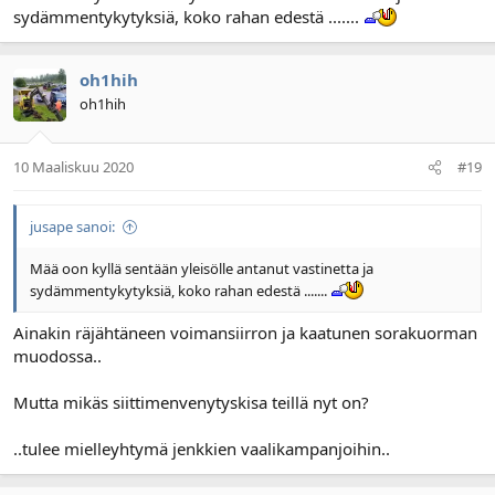
sydämmentykytyksiä, koko rahan edestä .......
oh1hih
oh1hih
10 Maaliskuu 2020
#19
jusape sanoi:
Mää oon kyllä sentään yleisölle antanut vastinetta ja
sydämmentykytyksiä, koko rahan edestä .......
Ainakin räjähtäneen voimansiirron ja kaatunen sorakuorman
muodossa..
Mutta mikäs siittimenvenytyskisa teillä nyt on?
..tulee mielleyhtymä jenkkien vaalikampanjoihin..