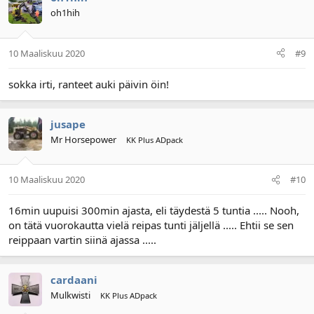
oh1hih
10 Maaliskuu 2020
#9
sokka irti, ranteet auki päivin öin!
jusape
Mr Horsepower
KK Plus ADpack
10 Maaliskuu 2020
#10
16min uupuisi 300min ajasta, eli täydestä 5 tuntia ..... Nooh,
on tätä vuorokautta vielä reipas tunti jäljellä ..... Ehtii se sen
reippaan vartin siinä ajassa .....
cardaani
Mulkwisti
KK Plus ADpack