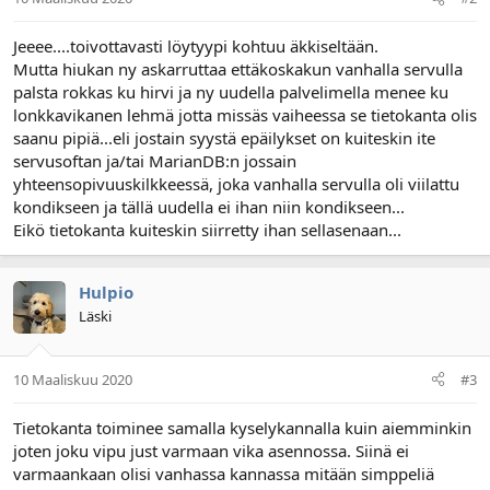
Jeeee....toivottavasti löytyypi kohtuu äkkiseltään.
Mutta hiukan ny askarruttaa ettäkoskakun vanhalla servulla
palsta rokkas ku hirvi ja ny uudella palvelimella menee ku
lonkkavikanen lehmä jotta missäs vaiheessa se tietokanta olis
saanu pipiä...eli jostain syystä epäilykset on kuiteskin ite
servusoftan ja/tai MarianDB:n jossain
yhteensopivuuskilkkeessä, joka vanhalla servulla oli viilattu
kondikseen ja tällä uudella ei ihan niin kondikseen...
Eikö tietokanta kuiteskin siirretty ihan sellasenaan...
Hulpio
Läski
10 Maaliskuu 2020
#3
Tietokanta toiminee samalla kyselykannalla kuin aiemminkin
joten joku vipu just varmaan vika asennossa. Siinä ei
varmaankaan olisi vanhassa kannassa mitään simppeliä