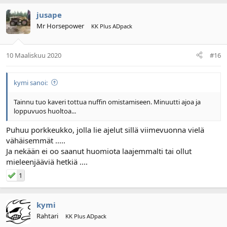
jusape
Mr Horsepower
KK Plus ADpack
10 Maaliskuu 2020
#16
kymi sanoi:
Tainnu tuo kaveri tottua nuffin omistamiseen. Minuutti ajoa ja
loppuvuos huoltoa...
Puhuu porkkeukko, jolla lie ajelut sillä viimevuonna vielä
vähäisemmät .....
Ja nekään ei oo saanut huomiota laajemmalti tai ollut
mieleenjääviä hetkiä ....
1
kymi
Rahtari
KK Plus ADpack