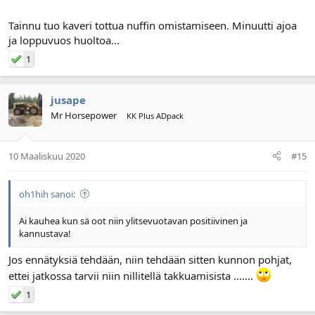
Tainnu tuo kaveri tottua nuffin omistamiseen. Minuutti ajoa
ja loppuvuos huoltoa...
1
jusape
Mr Horsepower
KK Plus ADpack
10 Maaliskuu 2020
#15
oh1hih sanoi:
Ai kauhea kun sä oot niin ylitsevuotavan positiivinen ja
kannustava!
Jos ennätyksiä tehdään, niin tehdään sitten kunnon pohjat,
ettei jatkossa tarvii niin nillitellä takkuamisista .......
1