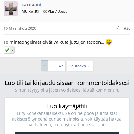
cardaani
Mulkwisti
KK Plus ADpack
10 Maaliskuu 2020
#20
Toimintaongelmat eivät vaikuta juttujen tasoon...
2
1
...
47
Seuraava
Luo tili tai kirjaudu sisään kommentoidaksesi
Sinun täytyy olla jäsen voidaksesi jättää kommentin.
Luo käyttäjätili
Liity Konekansalaiseksi. Se on helppoa ja ilmaista!
Rekisteröityneenä et näe mainoksia, voit käyttää hakua,
näet alueita, joita nyt ovat piilossa...jne.