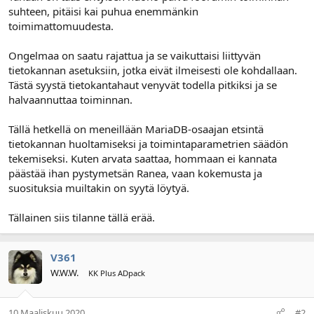
suhteen, pitäisi kai puhua enemmänkin
l
ä
o
ä
toimimattomuudesta.
i
r
t
ä
Ongelmaa on saatu rajattua ja se vaikuttaisi liittyvän
t
tietokannan asetuksiin, jotka eivät ilmeisesti ole kohdallaan.
a
Tästä syystä tietokantahaut venyvät todella pitkiksi ja se
j
halvaannuttaa toiminnan.
a
Tällä hetkellä on meneillään MariaDB-osaajan etsintä
tietokannan huoltamiseksi ja toimintaparametrien säädön
tekemiseksi. Kuten arvata saattaa, hommaan ei kannata
päästää ihan pystymetsän Ranea, vaan kokemusta ja
suosituksia muiltakin on syytä löytyä.
Tällainen siis tilanne tällä erää.
V361
W.W.W.
KK Plus ADpack
10 Maaliskuu 2020
#2