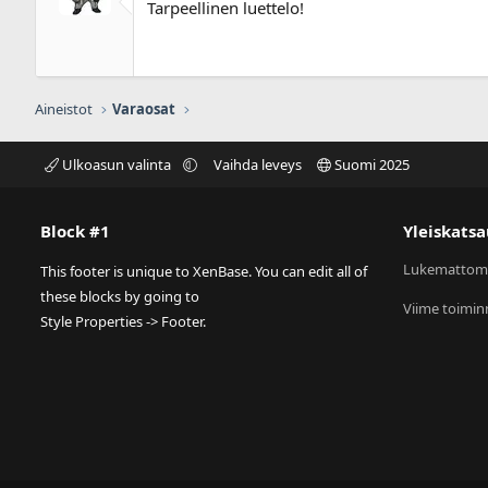
0
Tarpeellinen luettelo!
0
t
ä
h
t
e
Aineistot
Varaosat
ä
Ulkoasun valinta
Vaihda leveys
Suomi 2025
Block #1
Yleiskatsa
Lukemattom
This footer is unique to XenBase. You can edit all of
these blocks by going to
Viime toimin
Style Properties -> Footer.