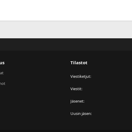
us
Tilastot
at
Viestiketjut
not
Viestit
Jäsenet
Uusin jäsen