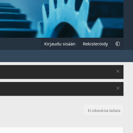
Kirjaudu sisään
Rekisteröidy
Ei oikeuksia ladata