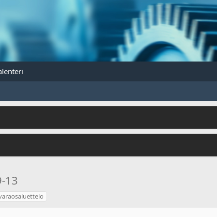
alenteri
9-13
varaosaluettelo