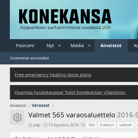
Foorumi
Nyt
Media
Aineistot
K
Uusimmat arvostelut
Free emergency heating stove plans
Huomaa huutokauppa! Tulot Konekansan ylläpitoon.
Aineistot
Varaosat
Valmet 565 varaosaluettelo
2016-
Aineiston kuvake
T
L
T
pajs
13 Syyskuu 2016
565
traktori
valmet
e
u
u
k
o
n