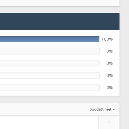
100%
0%
0%
0%
0%
Suodattimet
P
l