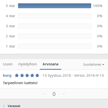
0
ä
0
m
5 star
100%
t
ä
ä
ä
h
4 star
0%
r
t
e
ä
ä
3 star
0%
2 star
0%
1 star
0%
Uusin
Hyödyllisin
Arvosana
Suodattimet
5
borg
13 Syyskuu 2016
Versio: 2016-9-13
,
0
Tarpeellinen luettelo!
0
t
P
M
0
ä
h
l
i
t
u
i
e
Varaosat
ä