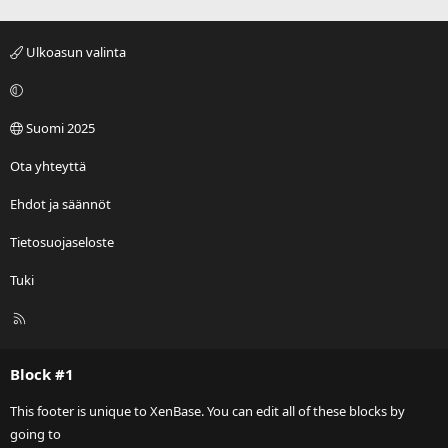
s
n
ä
u
ä
s
Ulkoasun valinta
n
ä
i
ä
n
Suomi 2025
i
Ota yhteyttä
Ehdot ja säännöt
Tietosuojaseloste
Tuki
R
S
S
Block #1
This footer is unique to XenBase. You can edit all of these blocks by
going to