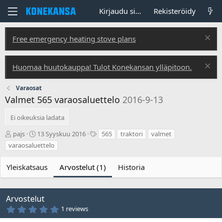
Kirjaudu sisään
Rekisteröidy
Free emergency heating stove plans
Huomaa huutokauppa! Tulot Konekansan ylläpitoon.
Varaosat
Valmet 565 varaosaluettelo
2016-9-13
Ei oikeuksia ladata
T
L
T
pajs
13 Syyskuu 2016
565
traktori
valmet
e
u
u
varaosaluettelo
k
o
n
i
n
n
Yleiskatsaus
Arvostelut (1)
Historia
j
t
i
ä
i
s
p
t
ä
e
Arvostelut
i
e
5
1 reviews
v
t
,