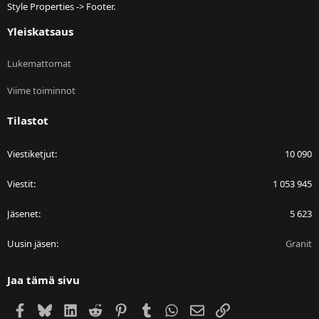
Style Properties -> Footer.
Yleiskatsaus
Lukemattomat
Viime toiminnot
Tilastot
Viestiketjut
10 090
Viestit
1 053 945
Jäsenet
5 623
Uusin jäsen
Granit
Jaa tämä sivu
Facebook
Bluesky
LinkedIn
Reddit
Pinterest
Tumblr
WhatsApp
Sähköposti
Linkki