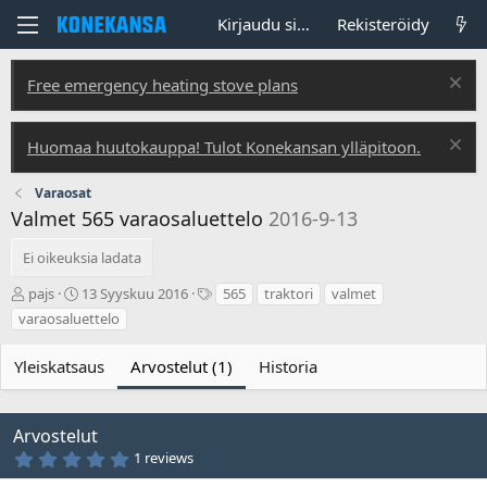
Kirjaudu sisään
Rekisteröidy
Free emergency heating stove plans
Huomaa huutokauppa! Tulot Konekansan ylläpitoon.
Varaosat
Valmet 565 varaosaluettelo
2016-9-13
Ei oikeuksia ladata
T
L
T
pajs
13 Syyskuu 2016
565
traktori
valmet
e
u
u
varaosaluettelo
k
o
n
i
n
n
Yleiskatsaus
Arvostelut (1)
Historia
j
t
i
ä
i
s
p
t
ä
e
Arvostelut
i
e
5
1 reviews
v
t
,