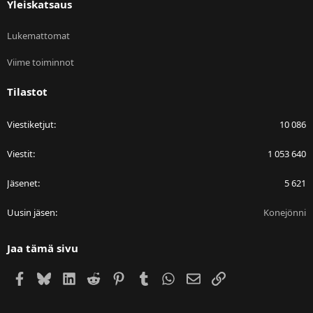
Yleiskatsaus
Lukemattomat
Viime toiminnot
Tilastot
Viestiketjut
10 086
Viestit
1 053 640
Jäsenet
5 621
Uusin jäsen
Konejönni
Jaa tämä sivu
Facebook
Bluesky
LinkedIn
Reddit
Pinterest
Tumblr
WhatsApp
Sähköposti
Linkki