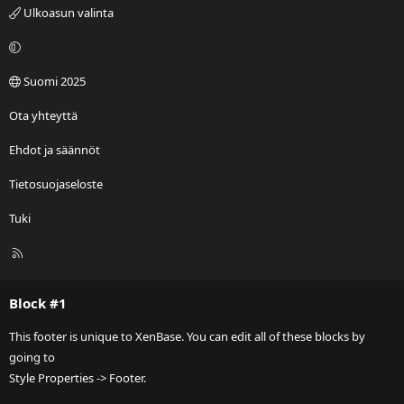
Ulkoasun valinta
Suomi 2025
Ota yhteyttä
Ehdot ja säännöt
Tietosuojaseloste
Tuki
R
S
S
Block #1
This footer is unique to XenBase. You can edit all of these blocks by
going to
Style Properties -> Footer.