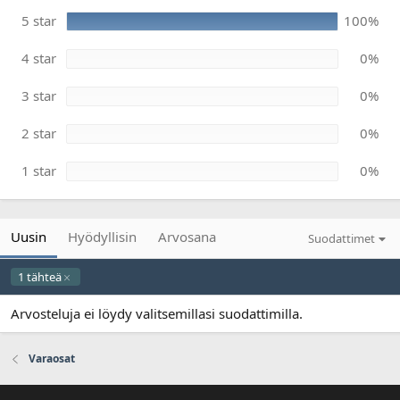
0
ä
0
m
5 star
100%
t
ä
ä
ä
h
4 star
0%
r
t
e
ä
ä
3 star
0%
2 star
0%
1 star
0%
Uusin
Hyödyllisin
Arvosana
Suodattimet
1 tähteä
Arvosteluja ei löydy valitsemillasi suodattimilla.
Varaosat